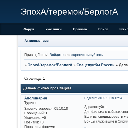
ЭпохА/теремок/БерлогА
Форум
Участники
Правила
Поиск
Реги
Активные темы
Привет, Гость!
Войдите
или
зарегистрируйтесь
.
»
ЭпохА/теремок/БерлогА
»
Спецслужбы России
»
Дела
Страница:
1
Делаем фильм про Спецназ
Аполинария
Поделиться
05.10.18 12:54
Турист
Здравствуйте.
Зарегистрирован
: 05.10.18
Для фильма о войсках спе
Сообщений:
1
Если вы спецназовец, и у 
Уважение:
+0
Бойцы служившие в Сирии
Позитив:
+0
Провел на форуме: