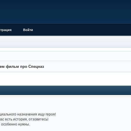
страция
Войти
ем фильм про Спецназ
циального назначения ищу героя!
вас есть история, отзовитесь!
 особенно нужны.