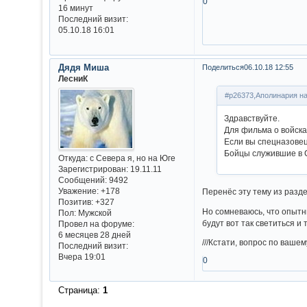
0
16 минут
Последний визит:
05.10.18 16:01
Дядя Миша
Поделиться
06.10.18 12:55
ЛесниК
#p26373,Аполинария на
Здравствуйте.
Для фильма о войска
Если вы спецназовец,
Бойцы служившие в 
Откуда:
с Севера я, но на Юге
Зарегистрирован
: 19.11.11
Сообщений:
9492
Уважение:
+178
Перенёс эту тему из раз
Позитив:
+327
Но сомневаюсь, что опытн
Пол:
Мужской
будут вот так светиться и
Провел на форуме:
6 месяцев 28 дней
///Кстати, вопрос по вашем
Последний визит:
Вчера 19:01
0
Страница:
1