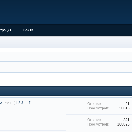
страция
Войти
РФ
imho
[
1
2
3
…
7
]
61
50618
321
208825