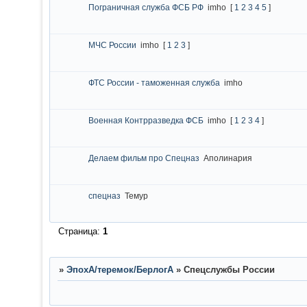
Пограничная служба ФСБ РФ
imho
[
1
2
3
4
5
]
МЧС России
imho
[
1
2
3
]
ФТС России - таможенная служба
imho
Военная Контрразведка ФСБ
imho
[
1
2
3
4
]
Делаем фильм про Спецназ
Аполинария
спецназ
Темур
Страница:
1
»
ЭпохА/теремок/БерлогА
»
Спецслужбы России