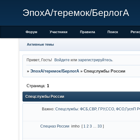
ЭпохА/теремок/БерлогА
Форум
Участники
Правила
Поиск
Реги
Активные темы
Привет, Гость!
Войдите
или
зарегистрируйтесь
.
»
ЭпохА/теремок/БерлогА
»
Спецслужбы России
Страница:
1
Спецслужбы России
Важно:
Спецслужбы: ФСБ,СВР, ГРУ,ССО, ФСО,ГуспП 
Спецназ России
imho
[
1
2
3
…
33
]