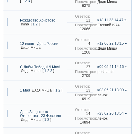
[
1
2
3
]
Дядя Миша
6375
18.11.23 14:47
11
Рождество Христово
imho
[
1
2
]
Евгений1974
12066
12.06.22 13:15
4
12 июня - День России
Дядя Миша
Дядя Миша
1268
09.05.21 14:16
27
С Днём Победы! 9 Мая!
Дядя Миша
[
1
2
3
]
poshtamir
2709
03.05.21 13:09
13
1 Мая
Дядя Миша
[
1
2
]
ленок
6919
День Защитника
23.02.20 13:54
14
Отечества - 23 Февраля
ленок
Дядя Миша
[
1
2
]
14894