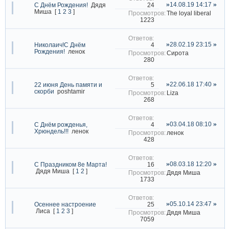
14.08.19 14:17
24
С Днём Рождения!
Дядя
Миша
[
1
2
3
]
The loyal liberal
1223
28.02.19 23:15
4
Николаич!С Днём
Рождения!
ленок
Сирота
280
22.06.18 17:40
5
22 июня День памяти и
скорби
poshtamir
Liza
268
03.04.18 08:10
4
С Днём рожденья,
Хрюндель!!!
ленок
ленок
428
08.03.18 12:20
16
С Праздником 8е Марта!
Дядя Миша
[
1
2
]
Дядя Миша
1733
05.10.14 23:47
25
Осеннее настроение
Лиса
[
1
2
3
]
Дядя Миша
7059