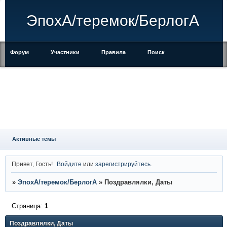
ЭпохА/теремок/БерлогА
Форум
Участники
Правила
Поиск
Регистрация
Войти
Активные темы
Привет, Гость!
Войдите
или
зарегистрируйтесь
.
»
ЭпохА/теремок/БерлогА
»
Поздравлялки, Даты
Страница:
1
Поздравлялки, Даты