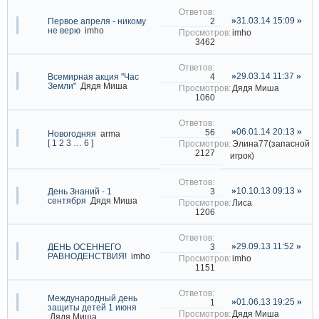
31.03.14 15:09
2
Первое апреля - никому
не верю
imho
imho
3462
29.03.14 11:37
4
Всемирная акция "Час
Земли"
Дядя Миша
Дядя Миша
1060
06.01.14 20:13
56
Новогодняя
arma
[
1
2
3
…
6
]
Элина77(запасной
2127
игрок)
10.10.13 09:13
3
День Знаний - 1
сентября
Дядя Миша
Лиса
1206
29.09.13 11:52
3
ДЕНЬ ОСЕННЕГО
РАВНОДЕНСТВИЯ!
imho
imho
1151
Международный день
01.06.13 19:25
1
защиты детей 1 июня
Дядя Миша
Дядя Миша