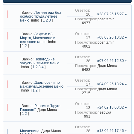
Важно:
Летняя еда без
28.07.26 15:27
26
особого труда,летнее
poshtamir
меню
imho
[
1
2
3
]
6977
Важно:
Закуски к 8
08.03.26 10:32
17
Марта, Масленице и
весеннее меню
imho
poshtamir
[
1
2
]
4062
Важно:
Новогодние
07.02.26 12:30
38
закуски и зимнее меню
Дядя Миша
imho
[
1
2
3
4
]
6483
Важно:
Дары осени по
04.09.25 13:24
17
максимуму,осеннее меню
Дядя Миша
imho
[
1
2
]
2715
Важно:
Россия в "Круге
24.02.18 00:02
12
Годовом"
Дядя Миша
петруха
[
1
2
]
991
18.02.26 17:46
28
Масленица
Дядя Миша