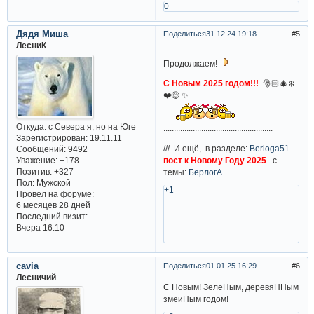
0
Дядя Миша
Поделиться
31.12.24 19:18
5
ЛесниК
Продолжаем!
С Новым 2025 годом!!!
🎅🏻🎄❄️
❤️😋 ✨
Откуда:
с Севера я, но на Юге
....................................................
Зарегистрирован
: 19.11.11
/// И ещё, в разделе:
Berloga51
Сообщений:
9492
пост к Новому Году 2025
с
Уважение:
+178
Позитив:
+327
темы:
БерлогА
Пол:
Мужской
+1
Провел на форуме:
6 месяцев 28 дней
Последний визит:
Вчера 16:10
cavia
Поделиться
01.01.25 16:29
6
Лесничий
С Hовым! ЗелеHым, деревяHHым
змеиHым годом!