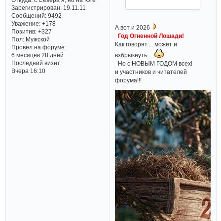
Зарегистрирован
: 19.11.11
Сообщений:
9492
Уважение:
+178
А вот и 2026
Позитив:
+327
Год Огненной Лошади!
Пол:
Мужской
Как говорят.... может и
Провел на форуме:
взбрыкнуть
6 месяцев 28 дней
Последний визит:
Но с НОВЫМ ГОДОМ всех!
Вчера 16:10
и участников и читателей
форума!!!