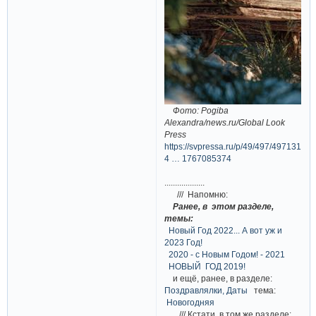
Фото: Pogiba
Alexandra/news.ru/Global Look
Press
https://svpressa.ru/p/49/497/497131/l-
4 … 1767085374
...................
/// Напомню:
Ранее, в этом разделе,
темы:
Новый Год 2022... А вот уж и
2023 Год!
2020 - с Новым Годом! - 2021
НОВЫЙ ГОД 2019!
и ещё, ранее, в разделе:
Поздравлялки, Даты
тема:
Новогодняя
/// Кстати, в том же разделе: