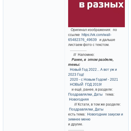
Оригинал изображения: по
ссылке
https://vk.com/wall-
65482376_49639
и дальше
листаем фото с текстом.
...................
/// Напомню:
Ранее, в этом разделе,
темы:
Новый Год 2022... А вот уж и
2023 Год!
2020 - с Новым Годом! - 2021
НОВЫЙ ГОД 2019!
и ещё, ранее, в разделе:
Поздравлялки, Даты
тема:
Новогодняя
/// Кстати, в том же разделе:
Поздравлялки, Даты
есть тема:
Новогодние закуски и
зимнее меню
и другие.
..................