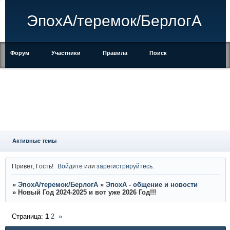
ЭпохА/теремок/БерлогА
Форум
Участники
Правила
Поиск
Регистрация
Войти
Активные темы
Привет, Гость!
Войдите
или
зарегистрируйтесь
.
»
ЭпохА/теремок/БерлогА
»
ЭпохА - общение и новости
»
Новый Год 2024-2025 и вот уже 2026 Год!!!
Страница:
1
2
»