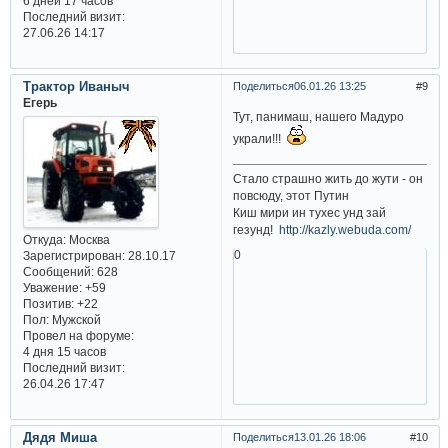
6 дней 17 часов
Последний визит:
27.06.26 14:17
Трактор Иваныч
Поделиться
06.01.26 13:25
9
Егерь
Тут, панимаш, нашего Мадуро
украли!!!
Стало страшно жить до жути - он
повсюду, этот Путин
Киш мири ин тухес унд зай
гезунд!
http://kazly.webuda.com/
Откуда:
Москва
0
Зарегистрирован
: 28.10.17
Сообщений:
628
Уважение:
+59
Позитив:
+22
Пол:
Мужской
Провел на форуме:
4 дня 15 часов
Последний визит:
26.04.26 17:47
Дядя Миша
Поделиться
13.01.26 18:06
10