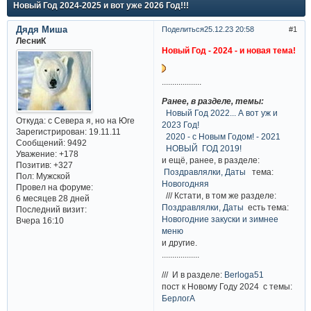
Новый Год 2024-2025 и вот уже 2026 Год!!!
Дядя Миша
Поделиться
25.12.23 20:58
1
ЛесниК
Новый Год - 2024 - и новая тема!
...................
Ранее, в разделе, темы:
Новый Год 2022... А вот уж и
Откуда:
с Севера я, но на Юге
2023 Год!
Зарегистрирован
: 19.11.11
2020 - с Новым Годом! - 2021
Сообщений:
9492
НОВЫЙ ГОД 2019!
Уважение:
+178
и ещё, ранее, в разделе:
Позитив:
+327
Поздравлялки, Даты
тема:
Пол:
Мужской
Новогодняя
Провел на форуме:
/// Кстати, в том же разделе:
6 месяцев 28 дней
Поздравлялки, Даты
есть тема:
Последний визит:
Новогодние закуски и зимнее
Вчера 16:10
меню
и другие.
..................
/// И в разделе:
Berloga51
пост к Новому Году 2024 с темы:
БерлогА
.......................