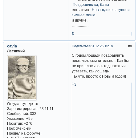
Поздравлялки, Даты
есть тема:
Новогодние закуски и
зимнее меню
и другие.
..................
0
cavia
Поделиться
31.12.25 15:18
8
Лесничий
С годом лошади поздравлять
несколько сомнительно... Как бы
не пришлось весь год пахать и
уставать, как лошадь.
Так что, просто с Новым годом!
+3
Откуда:
тут где-то
Зарегистрирован
: 23.11.11
Сообщений:
332
Уважение:
+99
Позитив:
+276
Пол:
Женский
Провел на форуме: