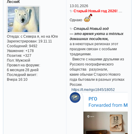
ЛесниК
13.01.2026
✨
Старый Новый год 2026!
....
Однако
✨
Старый Новый год
— это время уюта и тёплых
Откуда:
с Севера я, но на Юге
домашних посиделок,
Зарегистрирован
: 19.11.11
а в некоторых регионах этот
Сообщений:
9492
праздник связан с особыми
Уважение:
+178
традициями.
Позитив:
+327
Вместе с нашими друзьями из
Пол:
Мужской
Русского географического
Провел на форуме:
общества разузнали,
6 месяцев 28 дней
какие обычаи Старого Нового
Последний визит:
Вчера 16:10
года бытовали в разных уголках
России.
https://t.me/rgo1845/18052