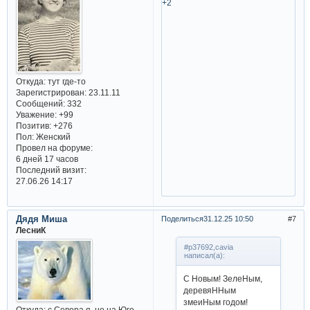
+2
Откуда:
тут где-то
Зарегистрирован
: 23.11.11
Сообщений:
332
Уважение:
+99
Позитив:
+276
Пол:
Женский
Провел на форуме:
6 дней 17 часов
Последний визит:
27.06.26 14:17
Дядя Миша
Поделиться
31.12.25 10:50
7
ЛесниК
#p37692,cavia
написал(а):
С Hовым! ЗелеHым,
деревяHHым
змеиHым годом!
Откуда:
с Севера я, но на Юге