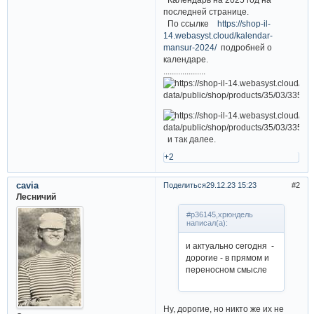
последней странице.
По ссылке
https://shop-il-
14.webasyst.cloud/kalendar-
mansur-2024/
подробней о
календаре.
....................
и так далее.
+2
cavia
Поделиться
29.12.23 15:23
2
Лесничий
#p36145,хрюндель
написал(а):
и актуально сегодня -
дорогие - в прямом и
переносном смысле
Ну, дорогие, но никто же их не