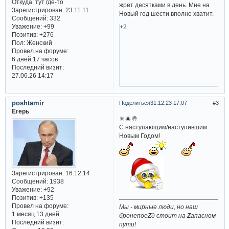
Откуда:
тут где-то
жрет десятками в день. Мне на
Зарегистрирован
: 23.11.11
Новый год шести вполне хватит.
Сообщений:
332
Уважение:
+99
+2
Позитив:
+276
Пол:
Женский
Провел на форуме:
6 дней 17 часов
Последний визит:
27.06.26 14:17
poshtamir
Поделиться
31.12.23 17:07
3
Егерь
🎇🎄🤚
С наступающим/наступившим
Новым Годом!
Зарегистрирован
: 16.12.14
Сообщений:
1938
Уважение:
+92
Позитив:
+135
Провел на форуме:
Мы - мирные люди, но наш
1 месяц 13 дней
бронепое
Z
д стоит на
Z
апасном
Последний визит:
пути!