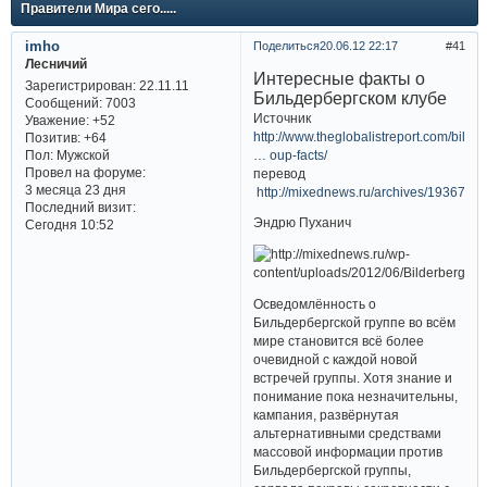
Правители Мира сего.....
imho
Поделиться
20.06.12 22:17
41
Лесничий
Интересные факты о
Зарегистрирован
: 22.11.11
Бильдербергском клубе
Сообщений:
7003
Источник
Уважение:
+52
http://www.theglobalistreport.com/bilde
Позитив:
+64
… oup-facts/
Пол:
Мужской
Провел на форуме:
перевод
3 месяца 23 дня
http://mixednews.ru/archives/19367
Последний визит:
Эндрю Пуханич
Сегодня 10:52
Осведомлённость о
Бильдербергской группе во всём
мире становится всё более
очевидной с каждой новой
встречей группы. Хотя знание и
понимание пока незначительны,
кампания, развёрнутая
альтернативными средствами
массовой информации против
Бильдербергской группы,