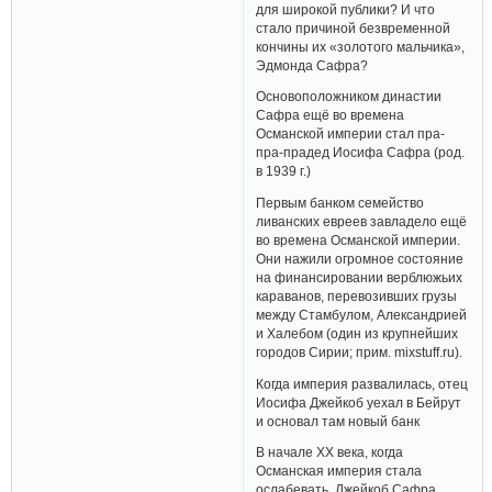
для широкой публики? И что
стало причиной безвременной
кончины их «золотого мальчика»,
Эдмонда Сафра?
Основоположником династии
Сафра ещё во времена
Османской империи стал пра-
пра-прадед Иосифа Сафра (род.
в 1939 г.)
Первым банком семейство
ливанских евреев завладело ещё
во времена Османской империи.
Они нажили огромное состояние
на финансировании верблюжьих
караванов, перевозивших грузы
между Стамбулом, Александрией
и Халебом (один из крупнейших
городов Сирии; прим. mixstuff.ru).
Когда империя развалилась, отец
Иосифа Джейкоб уехал в Бейрут
и основал там новый банк
В начале ХХ века, когда
Османская империя стала
ослабевать, Джейкоб Сафра