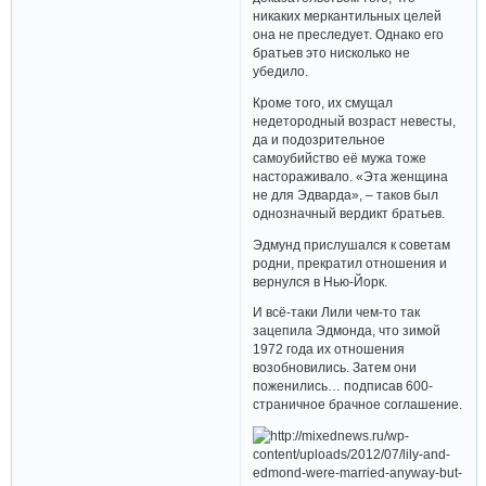
никаких меркантильных целей
она не преследует. Однако его
братьев это нисколько не
убедило.
Кроме того, их смущал
недетородный возраст невесты,
да и подозрительное
самоубийство её мужа тоже
настораживало. «Эта женщина
не для Эдварда», – таков был
однозначный вердикт братьев.
Эдмунд прислушался к советам
родни, прекратил отношения и
вернулся в Нью-Йорк.
И всё-таки Лили чем-то так
зацепила Эдмонда, что зимой
1972 года их отношения
возобновились. Затем они
поженились… подписав 600-
страничное брачное соглашение.