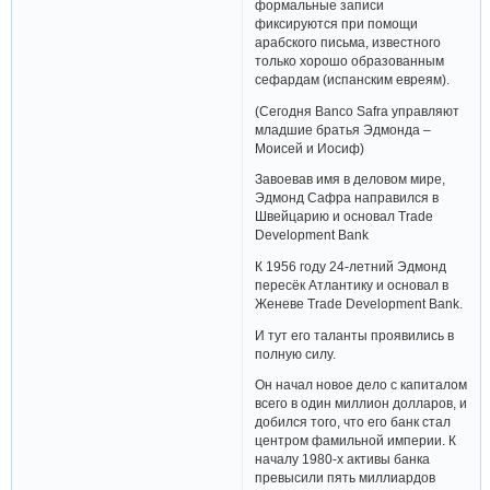
формальные записи
фиксируются при помощи
арабского письма, известного
только хорошо образованным
сефардам (испанским евреям).
(Сегодня Banco Safra управляют
младшие братья Эдмонда –
Моисей и Иосиф)
Завоевав имя в деловом мире,
Эдмонд Сафра направился в
Швейцарию и основал Trade
Development Bank
К 1956 году 24-летний Эдмонд
пересёк Атлантику и основал в
Женеве Trade Development Bank.
И тут его таланты проявились в
полную силу.
Он начал новое дело с капиталом
всего в один миллион долларов, и
добился того, что его банк стал
центром фамильной империи. К
началу 1980-х активы банка
превысили пять миллиардов