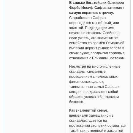
В списке богатейших банкиров
Форбс Иосиф Сафра занимает
самую верхнюю строчку.
С арабского «Сафра»
переводится как жёлтый, или
золотой. Подходящее имя,
ничего не скажешь. Особенно
если учесть, что знаменитое
семейство со времён Османской
империи держит рынок золота в
своих руках, продвигая торговые
отношения с Ближним Востоком.
Несмотря на многочисленные
скандалы, связанные
проведением с нелегальных
финансовых сделок,
таинственная семья Сафра и
сегодня представляет собой
образец успеха в банковском
бизнесе.
Как знаменитой семье,
временами замешанной в
скандалах, удаётся на
протяжении столетий оставаться
такой таинственной и закрытой