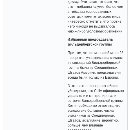
доклад. Учитывая тот факт, что
этот глобалист служил более чем
в трёхстах корпоративных
советах и комитетах всего мира,
интересно отметить, что против
него никогда не выдвигалось
каких-либо уголовных обвинений.
Избранный председатель
Бильдербергской группы
При том, что по меньшей мере 28
процентов участников на каждом
из совещаний Бильдербергской
группы были из Соединённых
Штатов Америки, председатели
всегда были только из Европы.
Этот факт опровергает общее
убеждение, что США официально
управляли и контролировали
встречи Бильдербергской группы.
Хотя необходимо отметить, что
вследствие большого числа
участников из Соединённых
Штатов, их влияние, вероятно,
больше, чем влияние