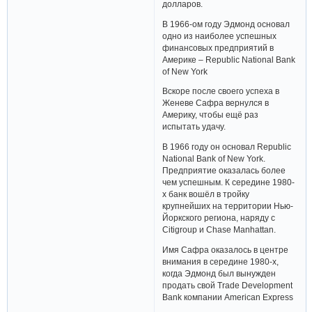
долларов.
В 1966-ом году Эдмонд основал
одно из наиболее успешных
финансовых предприятий в
Америке – Republic National Bank
of New York
Вскоре после своего успеха в
Женеве Сафра вернулся в
Америку, чтобы ещё раз
испытать удачу.
В 1966 году он основал Republic
National Bank of New York.
Предприятие оказалась более
чем успешным. К середине 1980-
х банк вошёл в тройку
крупнейших на территории Нью-
Йоркского региона, наряду с
Citigroup и Chase Manhattan.
Имя Сафра оказалось в центре
внимания в середине 1980-х,
когда Эдмонд был вынужден
продать свой Trade Development
Bank компании American Express