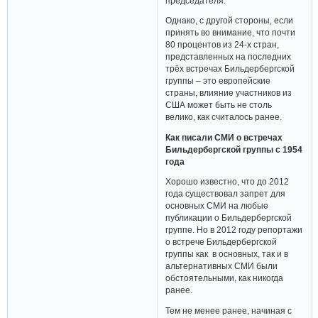
председателя.
Однако, с другой стороны, если
принять во внимание, что почти
80 процентов из 24-х стран,
представленных на последних
трёх встречах Бильдербергской
группы – это европейские
страны, влияние участников из
США может быть не столь
велико, как считалось ранее.
Как писали СМИ о встречах
Бильдербергской группы с 1954
года
Хорошо известно, что до 2012
года существовал запрет для
основных СМИ на любые
публикации о Бильдербергской
группе. Но в 2012 году репортажи
о встрече Бильдербергской
группы как в основных, так и в
альтернативных СМИ были
обстоятельными, как никогда
ранее.
Тем не менее ранее, начиная с