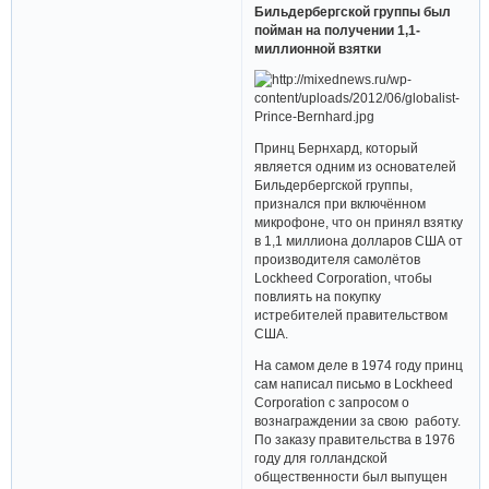
Бильдербергской группы был
пойман на получении 1,1-
миллионной взятки
Принц Бернхард, который
является одним из основателей
Бильдербергской группы,
признался при включённом
микрофоне, что он принял взятку
в 1,1 миллиона долларов США от
производителя самолётов
Lockheed Corporation, чтобы
повлиять на покупку
истребителей правительством
США.
На самом деле в 1974 году принц
сам написал письмо в Lockheed
Corporation с запросом о
вознаграждении за свою работу.
По заказу правительства в 1976
году для голландской
общественности был выпущен