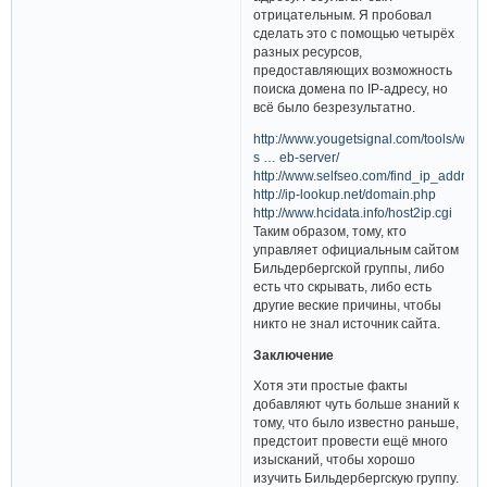
отрицательным. Я пробовал
сделать это с помощью четырёх
разных ресурсов,
предоставляющих возможность
поиска домена по IP-адресу, но
всё было безрезультатно.
http://www.yougetsignal.com/tools/web-
s … eb-server/
http://www.selfseo.com/find_ip_addres
http://ip-lookup.net/domain.php
http://www.hcidata.info/host2ip.cgi
Таким образом, тому, кто
управляет официальным сайтом
Бильдербергской группы, либо
есть что скрывать, либо есть
другие веские причины, чтобы
никто не знал источник сайта.
Заключение
Хотя эти простые факты
добавляют чуть больше знаний к
тому, что было известно раньше,
предстоит провести ещё много
изысканий, чтобы хорошо
изучить Бильдербергскую группу.