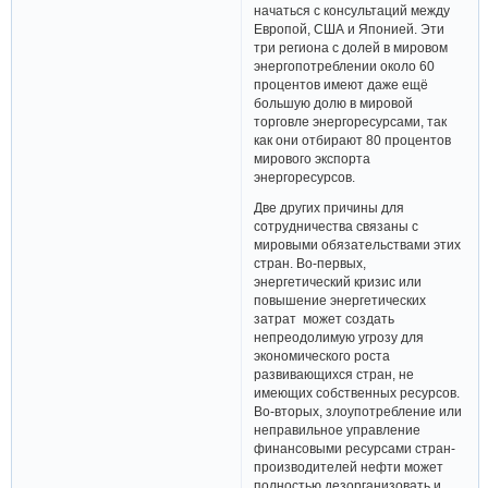
начаться с консультаций между
Европой, США и Японией. Эти
три региона с долей в мировом
энергопотреблении около 60
процентов имеют даже ещё
большую долю в мировой
торговле энергоресурсами, так
как они отбирают 80 процентов
мирового экспорта
энергоресурсов.
Две других причины для
сотрудничества связаны с
мировыми обязательствами этих
стран. Во-первых,
энергетический кризис или
повышение энергетических
затрат может создать
непреодолимую угрозу для
экономического роста
развивающихся стран, не
имеющих собственных ресурсов.
Во-вторых, злоупотребление или
неправильное управление
финансовыми ресурсами стран-
производителей нефти может
полностью дезорганизовать и