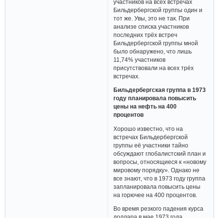
участников на всех встречах
Бильдербергской группы один и
тот же. Увы, это не так. При
анализе списка участников
последних трёх встреч
Бильдербергской группы мной
было обнаружено, что лишь
11,74% участников
присутствовали на всех трёх
встречах.
Бильдербергская группа в 1973
году планировала повысить
цены на нефть на 400
процентов
Хорошо известно, что на
встречах Бильдербергской
группы её участники тайно
обсуждают глобалистский план и
вопросы, относящиеся к «новому
мировому порядку». Однако не
все знают, что в 1973 году группа
запланировала повысить цены
на горючее на 400 процентов.
Во время резкого падения курса
доллара в мае 1973 года