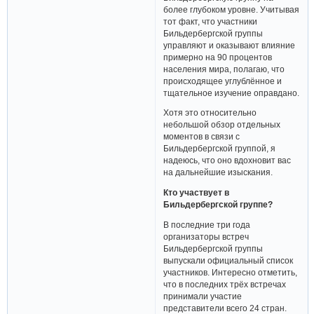
более глубоком уровне. Учитывая
тот факт, что участники
Бильдербергской группы
управляют и оказывают влияние
примерно на 90 процентов
населения мира, полагаю, что
происходящее углублённое и
тщательное изучение оправдано.
Хотя это относительно
небольшой обзор отдельных
моментов в связи с
Бильдербергской группой, я
надеюсь, что оно вдохновит вас
на дальнейшие изыскания.
Кто участвует в
Бильдербергской группе?
В последние три года
организаторы встреч
Бильдербергской группы
выпускали официальный список
участников. Интересно отметить,
что в последних трёх встречах
принимали участие
представители всего 24 стран.