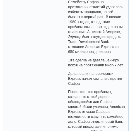
Семейству Сафра на
протяжении столетий удавалось
избегать скандалов, но всё
бывает в первый раз. В начале
1980-х годов, вследствие
проблем, связанных с долговым
кризисом в Латинской Америке,
Эдмонд был вынужден продать
Trade Development Bank
компании American Express за
650 миллионов долларов.
Эта сделка не давала банкиру
покоя на протяжении многих лет.
Дела пошли наперекосяк и
Express начал кампанию против
Сафра
После того, как проблемы,
связанные с этой дорого
обошедшейся для Сафра
сделкой, были улажены, American
Express отказал Сафра в
возможности выкупить семейное
дело. Сафра открыл новый банк,
который представлял прямую