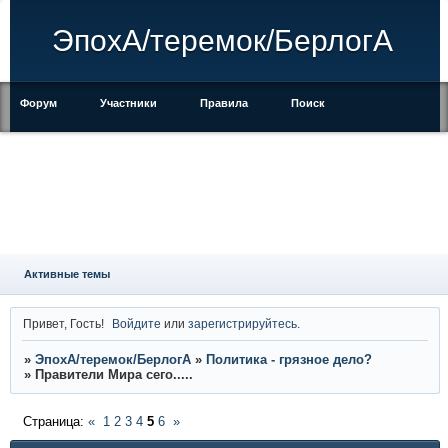
ЭпохА/теремок/БерлогА
Форум
Участники
Правила
Поиск
Регистрация
Войти
Активные темы
Привет, Гость!
Войдите
или
зарегистрируйтесь
.
»
ЭпохА/теремок/БерлогА
»
Политика - грязное дело?
»
Правители Мира сего.....
Страница:
«
1
2
3
4
5
6
»