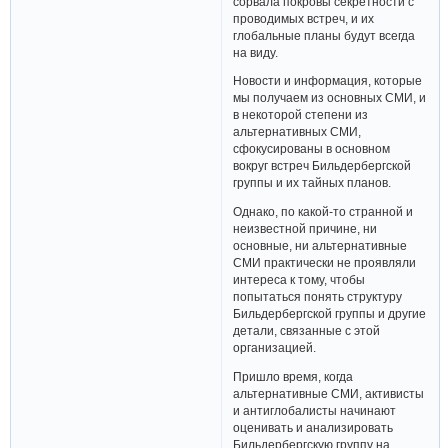
сорвала покровы секретности с
проводимых встреч, и их
глобальные планы будут всегда
на виду.
Новости и информация, которые
мы получаем из основных СМИ, и
в некоторой степени из
альтернативных СМИ,
сфокусированы в основном
вокруг встреч Бильдербергской
группы и их тайных планов.
Однако, по какой-то странной и
неизвестной причине, ни
основные, ни альтернативные
СМИ практически не проявляли
интереса к тому, чтобы
попытаться понять структуру
Бильдербергской группы и другие
детали, связанные с этой
организацией.
Пришло время, когда
альтернативные СМИ, активисты
и антиглобалисты начинают
оценивать и анализировать
Бильдербергскую группу на