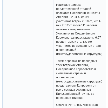
Наиболее широко
представленной страной
являются Соединённые Штаты
Америки – 28,3%. Из 396
участников встреч 2010-го, 2011-
го и 2012-го годов 111 человек
являются американцами.
Участники из Соединённого
Королевства представлены 6,57
процентами, и столько же
участников из смешанных стран
и организаций
(межгосударственные структуры)
Таким образом, на последних
трёх встречах Америка,
Соединённое Королевство и
смешанные страны и
организации
(межгосударственные структуры)
представляли 41 процент от
всего состава участников
Бильдербергской группы за
последние три года.
Обычно считалось, что состав