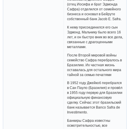
(отец Иосифа и брат Эдмонда
Сафра) отделился от семейного
бизнеса и основал в Бейруте
собственный банк Jacob E. Safra.
К нему присоединился его сын
Эдмонд. Мальчику было всего 16
лет, и он быстро вник во все дела,
связанные с драгоценными
металлами.
После Второй мировой войны
семейство Сафра перебралось в
Бразилию. Их частная жизнь
оставалась для остального мира
тайной за семью печатями
В 1952 году Джейкоб перебрался
в Сан Пауло (Бразилия) и провёл
в 1955 году первую для Бразилии
официальную финансовую
сделку. Сейчас этот бразильский
банк называется Banco Safra de
Investimento.
Банкиры Сафра известны
осмотрительностью, все