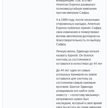
конкуренцию TDB. В ответ
American Express развернул
полномасштабную кампанию
против империи Сафра.
А в 1989 году, после нескольких
откровенных нападок, American
Express публично принёс Сафра
свои извинения и пожертвовал
восемь миллионов долларов на
благотворительность по выбору
Сафра.
Личную жизнь Эдмонда нельзя
назвать бурной. Он боялся
охотниц за состоянием и
оставался в холостяках до 44 лет
До 44 лет один из самых
успешных банкиров на земле
оставался для охотниц за
состоянием самым лакомым
кусочком. Братья Эдмонда
уговаривали его найти себе
невесту – «золотому мальчику»
непременно нужен был
наследник, который в своё время
смог бы встать во главе империи