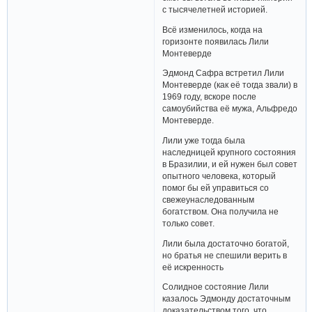
с тысячелетней историей.
Всё изменилось, когда на
горизонте появилась Лили
Монтеверде
Эдмонд Сафра встретил Лили
Монтеверде (как её тогда звали) в
1969 году, вскоре после
самоубийства её мужа, Альфредо
Монтеверде.
Лили уже тогда была
наследницей крупного состояния
в Бразилии, и ей нужен был совет
опытного человека, который
помог бы ей управиться со
свежеунаследованным
богатством. Она получила не
только совет.
Лили была достаточно богатой,
но братья не спешили верить в
её искренность
Солидное состояние Лили
казалось Эдмонду достаточным
доказательством того, что