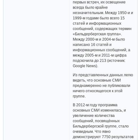
первых встреч, их освещение
всегда было крайне
незначительным. Между 1950-и и
1999-м годами было всего 15
статей и информационных
сообщений, содержащих термин
«Бильдербергская группа».
Между 2000-м и 2004-м было
написано 16 статей и
информационных сообщений, а
между 2005-м и 2011-м цифра
подскочила до 213 (источник:
Google News).
Из представленных данных легко
видеть, что основные СМИ
преднамеренно не публиковали
ничего относящегося к этой
группе.
В 2012-м году программа
основных СМИ изменилась, и
увеличение количества
сообщений, посвящённых
Бильдербергской группе, стало
очевидным. Что явно
демонстрируют 7750 результатов