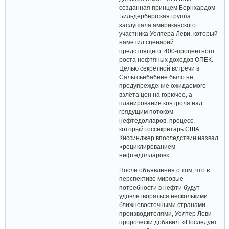
созданная принцем Бернхардом
Бильдербергская группа
заслушала американского
участника Уолтера Леви, который
наметил сценарий
предстоящего 400-процентного
роста нефтяных доходов ОПЕК.
Целью секретной встречи в
Сальтсьебабене было не
предупреждение ожидаемого
взлёта цен на горючее, а
планирование контроля над
грядущим потоком
нефтедолларов, процесс,
который госсекретарь США
Киссинджер впоследствии назвал
«рециклированием
нефтедолларов».
После объявления о том, что в
перспективе мировые
потребности в нефти будут
удовлетворяться несколькими
ближневосточными странами-
производителями, Уолтер Леви
пророчески добавил: «Последует