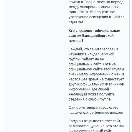
поиска в Google News за период
между январём и июнем 2012
года. Это 3076-процентное
увеличение освещения в СМИ за
один год.
Кто управляет официальным
сайтом Бильдербергской
группы?
Каждый, кто заинтересован в
изучении Бильдербергской
группы, зайдёт на её
официальный сайт. Хотя на
официальном сайте этой группы
очень мало информации о ней, в
настоящее время не существует
других официальных источников
информации, где любой
желающий может получить
сведения о самой группе.
Сайт, о котором я говорю, это
http://www.bilderbergmeetings.org
Когда вы открываете этот сайт,
возникает ощущение, что это как
бы не официальный сайт.