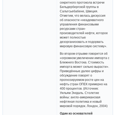
секретного протокола встречи
Бильдербергской группы в
Сальтсьебабене, Швеция.
Отметим, что велась дискуссия
об опасности «неадекватного
управления финансовыми
ресурсами стран-
производителей нефти, которое
может полностью
дезорганизовать и подорвать
мировую финансовую систему».
Во втором отрывке говорится об
«огромном увеличении импорта с
Ближнего Востока. Стоимость
импорта может сильно вырасти».
Приведённые далее цифры и
обсуждение говорят о
прогнозируемом росте цен на
нефть стран ОПЕК примерно на
400 процентов. (Источник:
Уильям Энгдаль. Столетие
войны: англо-американская
нефтяная политика и новый
мировой порядок. Лондон, 2004)
Один из основателей