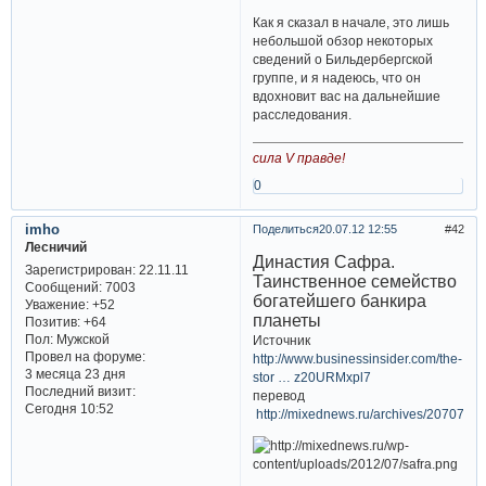
Как я сказал в начале, это лишь
небольшой обзор некоторых
сведений о Бильдербергской
группе, и я надеюсь, что он
вдохновит вас на дальнейшие
расследования.
сила V правде!
0
imho
Поделиться
20.07.12 12:55
42
Лесничий
Династия Сафра.
Зарегистрирован
: 22.11.11
Таинственное семейство
Сообщений:
7003
богатейшего банкира
Уважение:
+52
планеты
Позитив:
+64
Пол:
Мужской
Источник
Провел на форуме:
http://www.businessinsider.com/the-
3 месяца 23 дня
stor … z20URMxpl7
Последний визит:
перевод
Сегодня 10:52
http://mixednews.ru/archives/20707