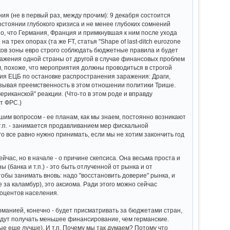
ния (не в первый раз, между прочим): 9 декабря состоится
остоянии глубокого кризиса и не менее глубоких сомнений
о, что Германия, Франция и примкнувшая к ним после ухода
трех опорах (та же FT, статья "Shape of last-ditch eurozone
ников зоны евро строго соблюдать бюджетные правила и будет
ражения одной страны от другой в случае финансовых проблем
, похоже, что мероприятия должны проводиться в строгой
ия ЕЦБ по остановке распространения заражения: Драги,
казывая преемственность в этом отношении политики Трише.
риканской" реакции. (Что-то в этом роде и вправду
т ФРС.)
шим вопросом - ее планам, как мы знаем, постоянно возникают
.п. - занимается продавливанием мер фискальной
о все равно нужно принимать, если мы не хотим закончить год
ас, но в начале - о причине скепсиса. Она весьма проста и
банка и т.п.) - это быть отлученной от рынка и от
обы занимать вновь: надо "восстановить доверие" рынка, и
те за каламбур), это аксиома. Ради этого можно сейчас
роцентов населения.
рманией, конечно - будет присматривать за бюджетами стран,
будут получать меньшее финансирование, чем германские.
ые еще лучше). И т.п. Почему мы так думаем? Потому что