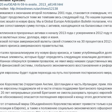
020.eu/GEAB-N-59-is-availa...2013_a8148.html
 molten
http://mixednews.ru/archives/12138
лижаемся к окончанию второй половины 2001 года, становится очевидным, что
 будет продолжаться теми же темпами весь следующий год. По нашим оценкам
ис вошёл в новую фазу. Мы в Global Europe Anticipation Bulletin полагаем, чт
акже сопоставимую сумму потерь с активов, находящихся на балансовых счет
ллионов в призрачных активах к началу 2013 года с ускорением в 2012 году
х валютных зоны: доллара, евро и юаня.
резкой потери американской валюты своей стоимости на 30 процентов в 2012 
ового кризиса американского правительства.
 деталях проанализируем эту новую фазу кризиса, и также углубляющийся долг
ичные элементы, которые будут определять следующую эскалацию долгового 
в Каннах обернулся громким провалом, не явил миру никаких существенных м
 финансовой системы, глобального экономического восстановления и рефо
для еврозоны будет годом перехода на путь построения посткризисного мира, 
ое Королевство (территория Англии, Шотландии и часть Ирландии; прим. mi
е еврозоны поддержали её в части отказа поддержки британского предложен
20 лет непрерывных усилий Британия не смогла разорвать процесс европейс
не обоснованно) опасается поглощения еврозоной к концу этого десятилетия
 этот отчаянный марш Объединённого Королевства может привести только к р
 позиции в Европе), а также к положению социально-экономического офшорно