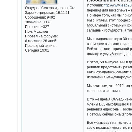
Источник
http://www.leap2
Откуда:
с Севера я, но на Юге
перевод для mixednews –
Зарегистрирован
: 19.11.11
По мере того, как мы приб
Сообщений:
9492
мы считаем, этот процесс
Уважение:
+178
глобальный системный криз
Позитив:
+327
западных государств, а т
Пол:
Мужской
Провел на форуме:
Мы ожидаем потерю 30 три
6 месяцев 28 дней
всё менее взаимосвязанны
Последний визит:
Всё это станет причиной 
Сегодня 19:01
доллар и усугубления долг
В этом, 59 выпуске, мы в
решили представить разл
Как и ожидалось, саммит 
изменения международной
Мы считаем, что 2012 год 
коллапсом системы.
В то же время Объединённ
Члены ЕС, находящиеся вн
решения еврозоны. После 
Поэтому сейчас она (впол
Всё указывает на то, что
свою независимость, но и