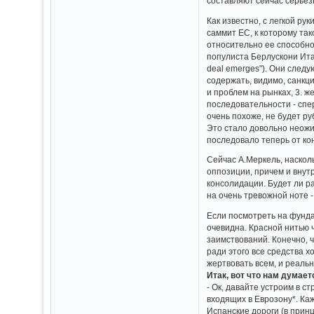
составляют сейчас серьезн
Как известно, с легкой ру
саммит ЕС, к которому та
относительно ее способно
популиста Берлускони Итал
deal emerges"). Они следу
содержать, видимо, санкц
и проблем на рынках, 3. 
последовательности - спе
очень похоже, не будет р
Это стало довольно неожи
последовало теперь от ко
Сейчас А.Меркель, наскол
оппозиции, причем и внут
консолидации. Будет ли р
на очень тревожной ноте - 
Если посмотреть на фунда
очевидна. Красной нитью ч
заимствований. Конечно, 
ради этого все средства хо
жертвовать всем, и реаль
Итак, вот что нам думает
- Ок, давайте устроим в 
входящих в Еврозону*. Ка
Испанские дороги (в принц