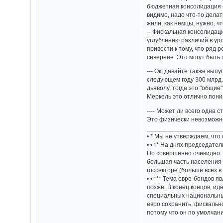
бюджетная консолидация се
видимо, надо что-то делать
жили, как немцы, нужно, ч
-- Фискальная консолидац
углублению различий в ур
привести к тому, что ряд 
севернее. Это могут быть
--- Ок, давайте также вып
следующем году 300 млрд.
дьяволу, тогда это "общие
Меркель это отлично поним
---- Может ли всего одна 
Это физически невозможн
_____________________
• * Мы не утверждаем, чт
• • ** На днях председате
Но совершенно очевидно: ни
большая часть населения 
госсекторе (больше всех в
• • *** Тема евро-бондов 
позже. В конец концов, и
специальных национальных
евро сохранить, фискально
потому что он по умолчани
_____________________