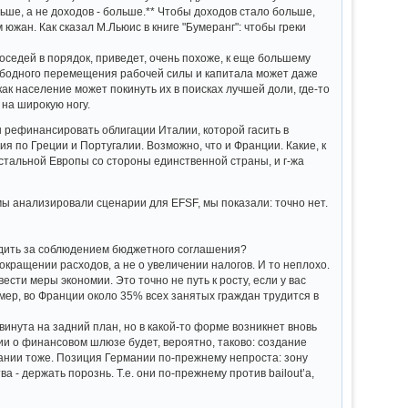
ьше, а не доходов - больше.** Чтобы доходов стало больше,
м южан. Как сказал М.Льюис в книге "Бумеранг": чтобы греки
оседей в порядок, приведет, очень похоже, к еще большему
вободного перемещения рабочей силы и капитала может даже
как население может покинуть их в поисках лучшей доли, где-то
 на широкую ногу.
бы рефинансировать облигации Италии, которой гасить в
 по Греции и Португалии. Возможно, что и Франции. Какие, к
остальной Европы со стороны единственной страны, и г-жа
а мы анализировали сценарии для EFSF, мы показали: точно нет.
ледить за соблюдением бюджетного соглашения?
окращении расходов, а не о увеличении налогов. И то неплохо.
вести меры экономии. Это точно не путь к росту, если у вас
мер, во Франции около 35% всех занятых граждан трудится в
винута на задний план, но в какой-то форме возникнет вновь
ии о финансовом шлюзе будет, вероятно, таково: создание
мании тоже. Позиция Германии по-прежнему непроста: зону
 - держать порознь. Т.е. они по-прежнему против bailout’а,