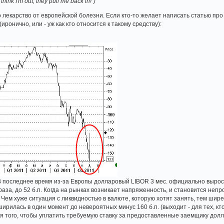
think I'm out, they pull me back in!")
лекарство от европейской болезни. Если кто-то желает написать статью про 
иронично, или - уж как кто относится к такому средству):
.
 последнее время из-за Европы долларовый LIBOR 3 мес. официально вырос с 
2 раза, до 52 б.п. Когда на рынках возникает напряженность, и становится не
ap. Чем хуже ситуация с ликвидностью в валюте, которую хотят занять, тем шир
ирилась в один момент до невероятных минус 160 б.п. (выходит - для тех, кто
ля того, чтобы уплатить требуемую ставку за предоставленные заемщику долл