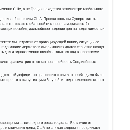
 именно США, а не Греция находятся в эпицентре глобального
едеральной политики США. Провал попытки Суперкомитета
а в контексте глобальной (и конечно американской)
учающих пособия, дальнейшее падение цен на недвижимость и
контексте мы недалеки от провоцирующей панику ситуации со
1 года многие держатели американских долгов серьёзно начнут
ть долги одновременно начнёт ставиться под вопрос всеми
т начать рассматриваться как неспособность Соединённых
бюджетный дефицит по сравнению с тем, что необходимо было
 просто выкинув из сумм 8 нулей, и тогда положение станет
 сокращении … ежегодного роста госдолга. В отличие от
ов и снижению долга, США не снижая скорости продолжают