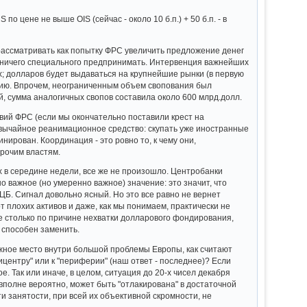
 цене не выше OIS (сейчас - около 10 б.п.) + 50 б.п. - в
и рассматривать как попытку ФРС увеличить предложение денег
адо ничего специального предпринимать. Интервенция важнейших
х; долларов будет выдаваться на крупнейшие рынки (в первую
анию. Впрочем, неограниченным объем свопования был
ой, сумма аналогичных свопов составила около 600 млрд.долл.
вий ФРС (если мы окончательно поставили крест на
езвычайное реанимационное средство: скупать уже иностранные
нирован. Координация - это ровно то, к чему они,
прочим властям.
ах в середине недели, все же не произошло. Центробанки
о важное (но умеренно важное) значение: это значит, что
ЦБ. Сигнал довольно ясный. Но это все равно не вернет
 плохих активов и даже, как мы понимаем, практически не
е столько по причине нехватки долларового фондирования,
 способен заменить.
ажное место внутри большой проблемы Европы, как считают
центру" или к "периферии" (наш ответ - последнее)? Если
ое. Так или иначе, в целом, ситуация до 20-х чисел декабря
 вполне вероятно, может быть "отлакирована" в достаточной
 занятости, при всей их объективной скромности, не