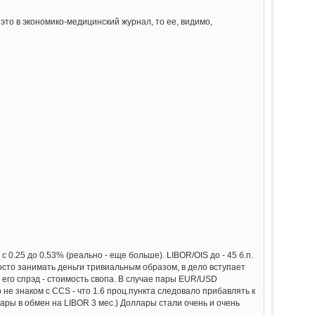
это в экономико-медицинский журнал, то ее, видимо,
0.25 до 0.53% (реально - еще больше). LIBOR/OIS до - 45 б.п.
просто занимать деньги тривиальным образом, в дело вступает
е его спрэд - стоимость свопа. В случае пары EUR/USD
 не знаком с CCS - что 1.6 проц.пункта следовало прибавлять к
ары в обмен на LIBOR 3 мес.) Доллары стали очень и очень