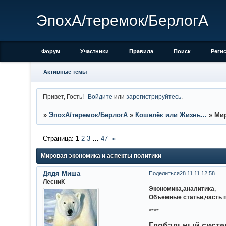
ЭпохА/теремок/БерлогА
Форум
Участники
Правила
Поиск
Реги
Активные темы
Привет, Гость!
Войдите
или
зарегистрируйтесь
.
»
ЭпохА/теремок/БерлогА
»
Кошелёк или Жизнь...
»
Мир
Страница:
1
2
3
…
47
»
Мировая экономика и аспекты политики
Дядя Миша
Поделиться
28.11.11 12:58
ЛесниК
Экономика,аналитика,
Объёмные статьи,часть п
****
Глобальный систе