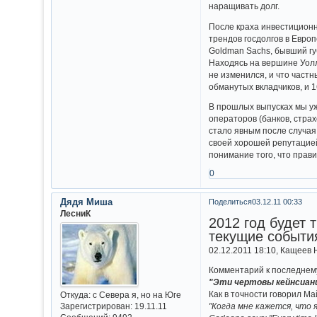
наращивать долг.
После краха инвестиционн
трендов госдолгов в Евро
Goldman Sachs, бывший гу
Находясь на вершине Уолл-
не изменился, и что частн
обманутых вкладчиков, и 1
В прошлых выпусках мы уж
операторов (банков, стра
стало явным после случая 
своей хорошей репутацией
понимание того, что прав
0
Дядя Миша
Поделиться
03.12.11 00:33
ЛесниК
2012 год будет 
текущие событи
02.12.2011 18:10, Кащеев 
Комментарий к последнему
"Эти чертовы кейнсиан
Как в точности говорил Ма
Откуда:
с Севера я, но на Юге
Зарегистрирован
: 19.11.11
"Когда мне кажется, что я 