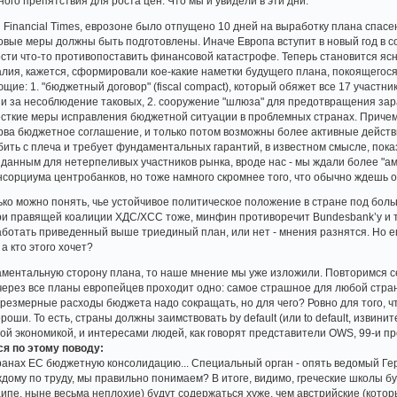
ого препятствия для роста цен. Что мы и увидели в эти дни.
ки Financial Times, еврозоне было отпущено 10 дней на выработку плана спасе
ковые меры должны быть подготовлены. Иначе Европа вступит в новый год в с
сти что-то противопоставить финансовой катастрофе. Теперь становится ясн
ия, кажется, сформировали кое-какие наметки будущего плана, покоящегося на 
ющие: 1. "бюджетный договор" (fiscal compact), который обяжет все 17 участ
ии за несоблюдение таковых, 2. сооружение "шлюза" для предотвращения за
жесткие меры исправления бюджетной ситуации в проблемных странах. Причем
рва бюджетное соглашение, и только потом возможны более активные действ
убить с плеча и требует фундаментальных гарантий, в известном смысле, по
данным для нетерпеливых участников рынка, вроде нас - мы ждали более "аме
нсорциума центробанков, но тоже намного скромнее того, что обычно ждешь о
ько можно понять, чье устойчивое политическое положение в стране под боль
ри правящей коалиции ХДС/ХСС тоже, минфин противоречит Bundesbank’у и т
аботать приведенный выше триединый план, или нет - мнения разнятся. Но ег
а кто этого хочет?
ментальную сторону плана, то наше мнение мы уже изложили. Повторимся сейч
ерез все планы европейцев проходит одно: самое страшное для любой страны (
чрезмерные расходы бюджета надо сокращать, но для чего? Ровно для того, чт
роши. То есть, страны должны заимствовать by default (или to default, извини
ной экономикой, и интересами людей, как говорят представители OWS, 99-и п
ся по этому поводу:
странах ЕС бюджетную консолидацию... Специальный орган - опять ведомый Ге
ждому по труду, мы правильно понимаем? В итоге, видимо, греческие школы 
ипе, ныне весьма неплохие) будут содержаться хуже, чем австрийские (котор