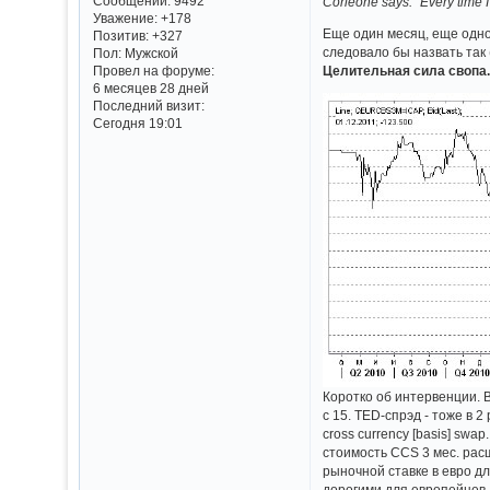
Сообщений:
9492
Corleone says: "Every time I 
Уважение:
+178
Еще один месяц, еще одно 
Позитив:
+327
следовало бы назвать так (
Пол:
Мужской
Целительная сила свопа
Провел на форуме:
6 месяцев 28 дней
Последний визит:
Сегодня 19:01
Коротко об интервенции. В
с 15. ТED-спрэд - тоже в 
cross currency [basis] sw
стоимость CCS 3 мес. расш
рыночной ставке в евро д
дорогими для европейцев.