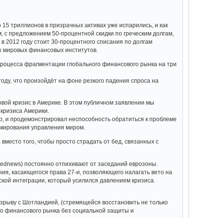
 15 триллионов в призрачных активах уже испарились, и как
, с предложением 50-процентной скидки по греческим долгам,
о в 2012 году стоит 30-процентного списания по долгам
ах мировых финансовых институтов.
 процесса фрагментации глобального финансового рынка на три
году, что произойдёт на фоне резкого падения спроса на
овой кризис в Америке. В этом публичном заявлении мы
кризиса Америки.
ер, и продемонстрировал неспособность обратиться к проблеме
рмирования управления миром.
вместо того, чтобы просто страдать от бед, связанных с
xednews) постоянно отпихивают от заседаний еврозоны.
ия, касающегося права 27-и, позволяющего налагать вето на
кой интеграции, который усилился давлением кризиса.
.
азрыву с Шотландией, (стремящейся восстановить не только
го финансового рынка без социальной защиты и