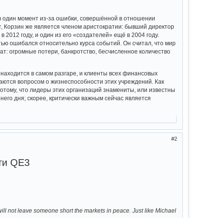
 в один момент из-за ошибки, совершённой в отношении
, Корзин же является членом аристократии: бывший директор
012 году, и один из его «создателей» ещё в 2004 году.
стью ошибался относительно курса событий. Он считал, что мир
тат: огромные потери, банкротство, бесчисленное количество
 находится в самом разгаре, и клиенты всех финансовых
аются вопросом о жизнеспособности этих учреждений. Как
 потому, что лидеры этих организаций знамениты, или известны
его дня; скорее, критически важным сейчас является
2
ти QE3
not leave someone short the markets in peace. Just like Michael