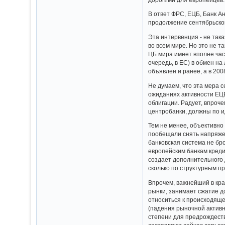
В ответ ФРС, ЕЦБ, Банк Ан
продолжение сентябрьског
Эта интервенция - не так
во всем мире. Но это не т
ЦБ мира имеет вполне час
очередь, в ЕС) в обмен н
объявлен и ранее, а в 200
Не думаем, что эта мера 
ожиданиях активности ЕЦБ
облигации. Радует, впроче
центробанки, должны по и
Тем не менее, объективно 
пообещали снять напряжен
банковская система не бро
европейским банкам креди
создает дополнительного 
сколько по структурным п
Впрочем, важнейший в кра
рынки, занимает сжатие д
относиться к происходящему
(падения рыночной активно
степени для предрождеств