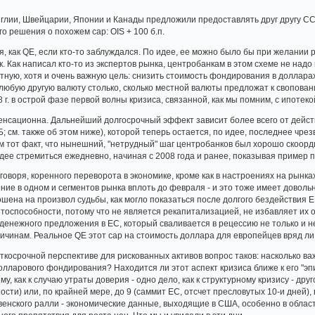
глии, Швейцарии, Японии и Канады предложили предоставлять друг другу CCS по
о решения о похожем cap: OIS + 100 б.п.
ая, как QE, если кто-то заблуждался. По идее, ее можно было бы при желани
ак. Как написал кто-то из экспертов рынка, центробанкам в этом схеме не н
тную, хотя и очень важную цель: снизить стоимость фондирования в доллара
а любую другую валюту столько, сколько местной валюты предложат к свопов
8 г. в острой фазе первой волны кризиса, связанной, как мы помним, с ипотек
сенсационна. Дальнейший долгосрочный эффект зависит более всего от дейст
; см. также об этом ниже), которой теперь остается, по идее, последнее чр
м тот факт, что нынешний, "нетрудный" шаг центробанков был хорошо скоорди
дее стремиться ежедневно, начиная с 2008 года и ранее, показывая пример 
говоря, коренного переворота в экономике, кроме как в настроениях на рынк
ие в одном и сегментов рынка вплоть до февраля - и это тоже имеет довольн
шена на произвол судьбы, как могло показаться после долгого бездействия Е
тоспособности, потому что не является рекапитализацией, не избавляет их от
денежного предложения в ЕС, который сваливается в рецессию не только и н
ричинам. Реальное QE этот cap на стоимость доллара для европейцев вряд ли
ткосрочной перспективе для рискованных активов вопрос таков: насколько в
олларового фондирования? Находится ли этот аспект кризиса ближе к его "эпи
, как к случаю утраты доверия - одно дело, как к структурному кризису - друг
сти) или, по крайней мере, до 9 (саммит ЕС, отсчет пресловутых 10-и дней),
енского ралли - экономические данные, выходящие в США, особенно в области