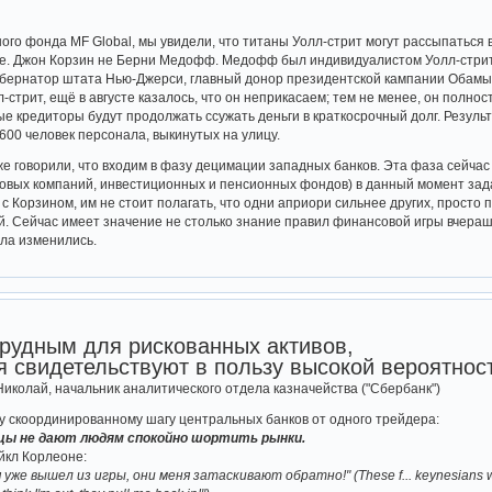
ого фонда MF Global, мы увидели, что титаны Уолл-стрит могут рассыпаться
пе. Джон Корзин не Берни Медофф. Медофф был индивидуалистом Уолл-стрит
бернатор штата Нью-Джерси, главный донор президентской кампании Обамы в 2
стрит, ещё в августе казалось, что он неприкасаем; тем не менее, он полно
ые кредиторы будут продолжать ссужать деньги в краткосрочный долг. Резуль
600 человек персонала, выкинутых на улицу.
е говорили, что входим в фазу децимации западных банков. Эта фаза сейчас
ховых компаний, инвестиционных и пенсионных фондов) в данный момент зад
с Корзином, им не стоит полагать, что одни априори сильнее других, просто
. Сейчас имеет значение не столько знание правил финансовой игры вчерашн
ила изменились.
трудным для рискованных активов,
я свидетельствуют в пользу высокой вероятнос
Николай, начальник аналитического отдела казначейства ("Сбербанк")
 скоординированному шагу центральных банков от одного трейдера:
цы не дают людям спокойно шортить рынки.
йкл Корлеоне:
уже вышел из игры, они меня затаскивают обратно!" (These f... keynesians will 