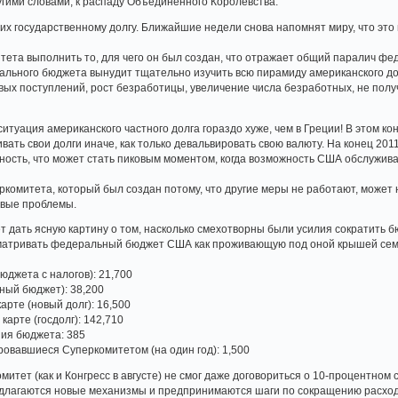
гими словами, к распаду Объединённого Королевства.
их государственному долгу. Ближайшие недели снова напомнят миру, что это
тета выполнить то, для чего он был создан, что отражает общий паралич ф
льного бюджета вынудит тщательно изучить всю пирамиду американского долг
вых поступлений, рост безработицы, увеличение числа безработных, не пол
ситуация американского частного долга гораздо хуже, чем в Греции! В этом 
ать свои долги иначе, как только девальвировать свою валюту. На конец 201
ность, что может стать пиковым моментом, когда возможность США обслужива
еркомитета, который был создан потому, что другие меры не работают, може
овые проблемы.
 дать ясную картину о том, насколько смехотворны были усилия сократить 
атривать федеральный бюджет США как проживающую под оной крышей семью,
:
бюджета с налогов): 21,700
ный бюджет): 38,200
арте (новый долг): 16,500
карте (госдолг): 142,710
ия бюджета: 385
овавшиеся Суперкомитетом (на один год): 1,500
митет (как и Конгресс в августе) не смог даже договориться о 10-процентном
едлагаются новые механизмы и предпринимаются шаги по сокращению расход