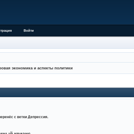
страция
Войти
овая экономика и аспекты политики
еренёс с ветки Депрессия.
мный кризис