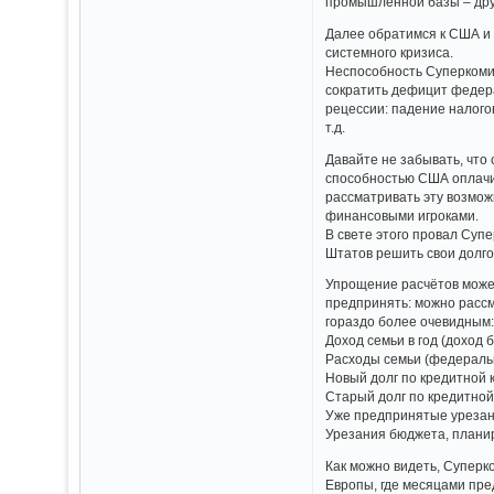
промышленной базы – дру
Далее обратимся к США и 
системного кризиса.
Неспособность Суперкоми
сократить дефицит федера
рецессии: падение налого
т.д.
Давайте не забывать, что 
способностью США оплачив
рассматривать эту возмож
финансовыми игроками.
В свете этого провал Суп
Штатов решить свои долг
Упрощение расчётов может
предпринять: можно рассм
гораздо более очевидным
Доход семьи в год (доход 
Расходы семьи (федераль
Новый долг по кредитной к
Старый долг по кредитной 
Уже предпринятые урезан
Урезания бюджета, планир
Как можно видеть, Суперко
Европы, где месяцами пр