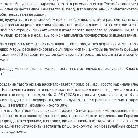
годня, безусловно, подразумевает, что расходов у стран-"мотов" станет мен
 более существенное, чем ввести austerity, в том числе, увы, и с менталитето
тобы греки стали немцами.
ия, будучи всего лишь способом привести балансы слишком расточительных с
овне развития регионов зоны. Фискальная консолидация при возможности с
регионов в странах PIIGS окажется в итоге просто-напросто заброшенным, так 
 те люди, которые вчера избыточно нанимались государством, жившем взаймы
устим евро-бонды*** (так их называют: euro-bonds, через дефис). Зачем? Что
евро. Чтобы рефинансировать облигации Испании. Чтобы выполнить обещания
" гарантии?! Это гарантии одной единственной Германии, гарантии для всей 
ает...
страна, даже если это - Германия, нести на своих плечах всю зону евро? Когд
о."
________
о создание такого органа рассматривается прямо сейчас. Просто как иначе с
ль Еврогруппы заявил, что при фискальной консолидации речь должна идти о с
кто не говорит о том, чтобы GIIPS (PIIGS) вырасти из долга, а о том, чтобы в
либо трудится на государство, либо получает от него разные пособия. Напри
 ЕС), в Италии и Германии - около 30%.
являлась объектом серьезных разногласий. Сейчас она, видимо, временно отод
дея понятна: все равно придется занимать снова. Кстати, предложение Герман
 фондов (резервных?) в странах, где долг превышает 60% ВВП, т.е. и в Гер
е единство установить (заставить юг ЕС экономить), но чрезвычайные средства
ю - в одиночку.
_______________________