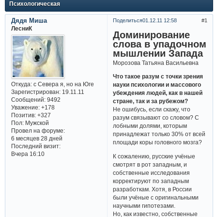
Психологическая
Дядя Миша
Поделиться
01.12.11 12:58
1
ЛесниК
Доминирование
слова в упадочном
мышлении Запада
Морозова Татьяна Васильевна
Что такое разум с точки зрения
Откуда:
с Севера я, но на Юге
науки психологии и массового
Зарегистрирован
: 19.11.11
убеждения людей, как в нашей
Сообщений:
9492
стране, так и за рубежом?
Уважение:
+178
Не ошибусь, если скажу, что
Позитив:
+327
разум связывают со словом? С
Пол:
Мужской
лобными долями, которым
Провел на форуме:
принадлежат только 30% от всей
6 месяцев 28 дней
площади коры головного мозга?
Последний визит:
Вчера 16:10
К сожалению, русские учёные
смотрят в рот западным, и
собственные исследования
корректируют по западным
разработкам. Хотя, в России
были учёные с оригинальными
научными гипотезами.
Но, как известно, собственные