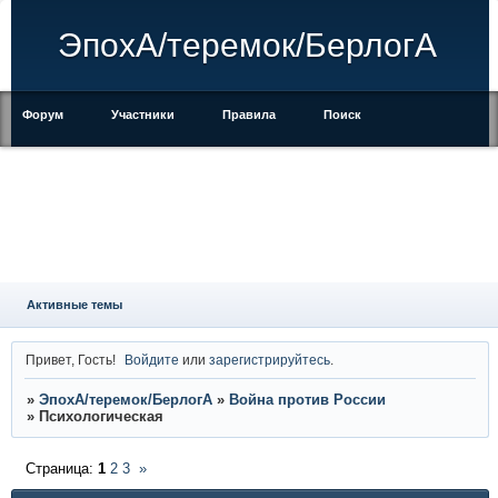
ЭпохА/теремок/БерлогА
Форум
Участники
Правила
Поиск
Регистрация
Войти
Активные темы
Привет, Гость!
Войдите
или
зарегистрируйтесь
.
»
ЭпохА/теремок/БерлогА
»
Война против России
»
Психологическая
Страница:
1
2
3
»