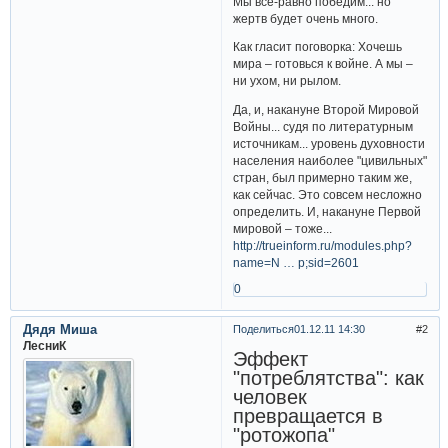
Мы всё-равно победим... но
жертв будет очень много.
Как гласит поговорка: Хочешь
мира – готовься к войне. А мы –
ни ухом, ни рылом.
Да, и, накануне Второй Мировой
Войны... судя по литературным
источникам... уровень духовности
населения наиболее "цивильных"
стран, был примерно таким же,
как сейчас. Это совсем несложно
определить. И, накануне Первой
мировой – тоже...
http://trueinform.ru/modules.php?
name=N … p;sid=2601
0
Дядя Миша
Поделиться
01.12.11 14:30
2
ЛесниК
Эффект
"потреблятства": как
человек
превращается в
"ротожопа"