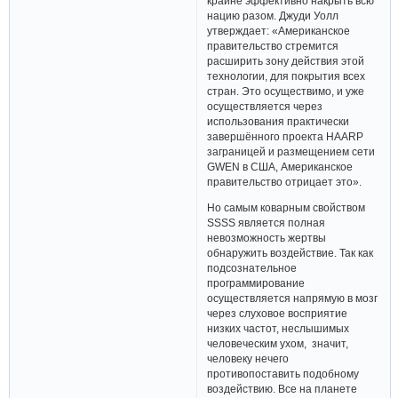
крайне эффективно накрыть всю
нацию разом. Джуди Уолл
утверждает: «Американское
правительство стремится
расширить зону действия этой
технологии, для покрытия всех
стран. Это осуществимо, и уже
осуществляется через
использования практически
завершённого проекта HAARP
заграницей и размещением сети
GWEN в США, Американское
правительство отрицает это».
Но самым коварным свойством
SSSS является полная
невозможность жертвы
обнаружить воздействие. Так как
подсознательное
программирование
осуществляется напрямую в мозг
через слуховое восприятие
низких частот, неслышимых
человеческим ухом, значит,
человеку нечего
противопоставить подобному
воздействию. Все на планете