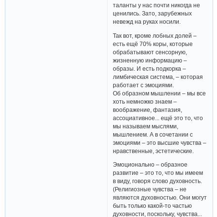
таланты у нас почти никогда не
ценились. Зато, зарубежных
невежд на руках носили.
Так вот, кроме лобных долей –
есть ещё 70% коры, которые
обрабатывают сенсорную,
жизненную информацию –
образы. И есть подкорка –
лимбическая система, – которая
работает с эмоциями.
Об образном мышлении – мы все
хоть немножко знаем –
воображение, фантазия,
ассоциативное... ещё это то, что
мы называем мыслями,
мышлением. А в сочетании с
эмоциями – это высшие чувства –
нравственные, эстетические.
Эмоционально – образное
развитие – это то, что мы имеем
в виду, говоря слово духовность.
(Религиозные чувства – не
являются духовностью. Они могут
быть только какой-то частью
духовности, поскольку, чувства...