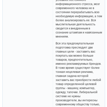
информационного стресса, мозг
современного человека не в
состоянии перерабатывать всю
необходимую информацию, а тем
более анализировать ее. Вся
мыслительная деятельность
сводится к внедренным в
сознание штампам и навязанным
мнениям.
Вся эта предпокупательная
подготовка преследует две
главных цели - заставить вас
покупать как можно больше
товаров, предпочтительно,
именно рекламируемых брендов.
В тоже время существует более
тонкая нецелевая реклама,
главная задача которой
заставить вас приобрести любой
товар определенной целевой
группы - машину, компьютер,
одежду, тапочки. Либеральной
системе не нужны
производители, вы интересны
современному обществу только,