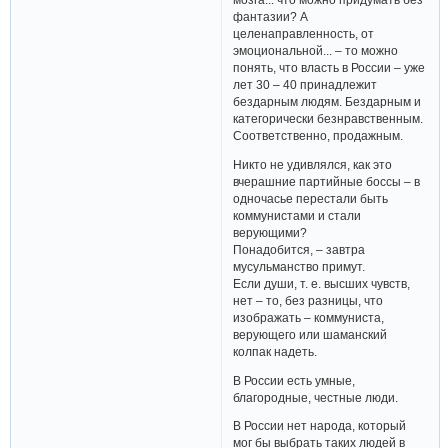
фантазии? А
целенаправленность, от
эмоциональной... – то можно
понять, что власть в России – уже
лет 30 – 40 принадлежит
бездарным людям. Бездарным и
категорически безнравственным.
Соответственно, продажным.
Никто не удивлялся, как это
вчерашние партийные боссы – в
одночасье перестали быть
коммунистами и стали
верующими?
Понадобится, – завтра
мусульманство примут.
Если души, т. е. высших чувств,
нет – то, без разницы, что
изображать – коммуниста,
верующего или шаманский
колпак надеть.
В России есть умные,
благородные, честные люди.
В России нет народа, который
мог бы выбрать таких людей в