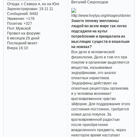
Виталий Скороходов
Откуда:
с Севера я, но на Юге
Зарегистрирован
: 19.11.11
Сообщений:
9492
Уважение:
+178
Знаете почему миллионы
Позитив:
+327
людей во всем мире так легко
Пол:
Мужской
подсадили на культ
Провел на форуме:
потребления и превратили из
6 месяцев 28 дней
мыслящих существ в кошельки
Последний визит:
на ножках?
Вчера 16:10
Все дело в человеческой
физиологии. Дело в том что при
покупке в организме выделяются
вещества, называемые
эндорфинами, это аналог
опиатных наркотиков.
Эндорфины действуют на
опиатные рецепторы организма
и у человека возникает
кратковременное чувство
эйфории. Для поддержания этого
состояния постоянно, требуется
новая доза покупок. За
кратковременной радостью
после приобретения
вожделенного предмета, через
некоторое время наступает