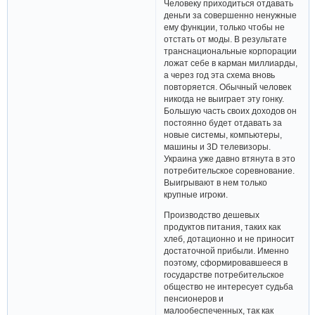
Человеку приходиться отдавать
деньги за совершенно ненужные
ему функции, только чтобы не
отстать от моды. В результате
транснациональные корпорации
ложат себе в карман миллиарды,
а через год эта схема вновь
повторяется. Обычный человек
никогда не выиграет эту гонку.
Большую часть своих доходов он
постоянно будет отдавать за
новые системы, компьютеры,
машины и 3D телевизоры.
Украина уже давно втянута в это
потребительское соревнование.
Выигрывают в нем только
крупные игроки.
Производство дешевых
продуктов питания, таких как
хлеб, дотационно и не приносит
достаточной прибыли. Именно
поэтому, сформировавшееся в
государстве потребительское
общество не интересует судьба
пенсионеров и
малообеспеченных, так как