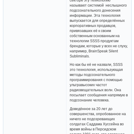
секторе эту технологию
называют системой неслышного
подсознательного донесения
информации. Эта технология
выпускается для определённых
корпоративных продавцов,
привязавших её к своим
собственным основанным на
технологии SSSS продуктам
брендам, которые у всех не слуху,
например, BrainSpeak Silent
Subliminals.
Но как бы её не назвали, SSSS
это технология, использующая
методы подсознательного
программирования с помощью
ультравысоких частот
радиовещательных волн. Она
посылает сообщения напрямую в
подсознание человека.
Доведённое за 20 лет до
совершенства, опробованное на
ничего не подозревающих
солдатах Саддама Хуссейна во
время войны в Персидском