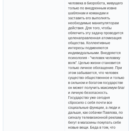
человека в биоробота, живущего
только по внедренным извне
шаблонам и командам и
заставить его выполнять
необходимые манипуляторам
действия. Для того, чтобы
облегчить эту задачу проводится
целенаправленная атомизация
общества. Коллективные
интересы подменяются
индивидуальными. Внедряется
психология - "человек человеку
волк". Целью жизни становится
только личное обогащение. При
этом забывается, что человек
существо общественное и только
в сильном и богатом государстве
он может получить максимум благ
и личную безопасность.
Государство уже сегодня
сбросило с себя почти все
социальные функции, а люди и
дальше, как собачки Павлова, по
сигналу телевизионной рекламы
бегут в магазины покупать себе
новые вещи. Беда в том, что