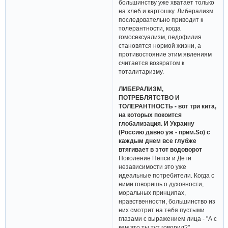
большинству уже хватает только
на хлеб и картошку. Либерализм
последовательно приводит к
толерантности, когда
гомосексуализм, педофилия
становятся нормой жизни, а
противостояние этим явлениям
считается возвратом к
тоталитаризму.
ЛИБЕРАЛИЗМ,
ПОТРЕБЛЯТСТВО И
ТОЛЕРАНТНОСТЬ - вот три кита,
на которых покоится
глобализация. И Украину
(Россию давно уж - прим.So) с
каждым днем все глубже
втягивает в этот водоворот
Поколение Пепси и Дети
независимости это уже
идеальные потребители. Когда с
ними говоришь о духовности,
моральных принципах,
нравственности, большинство из
них смотрит на тебя пустыми
глазами с выражением лица - "А с
кем это ты тут говорил?"