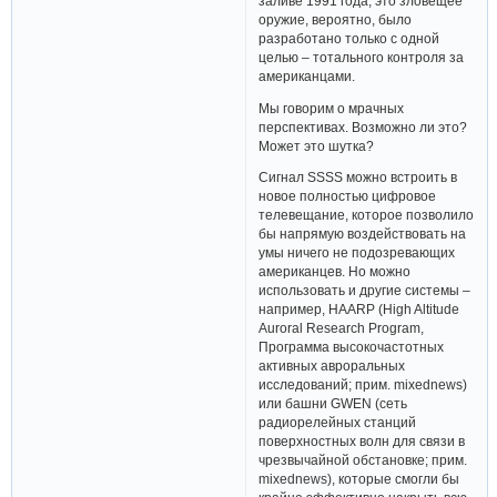
заливе 1991 года, это зловещее
оружие, вероятно, было
разработано только с одной
целью – тотального контроля за
американцами.
Мы говорим о мрачных
перспективах. Возможно ли это?
Может это шутка?
Сигнал SSSS можно встроить в
новое полностью цифровое
телевещание, которое позволило
бы напрямую воздействовать на
умы ничего не подозревающих
американцев. Но можно
использовать и другие системы –
например, HAARP (High Altitude
Auroral Research Program,
Программа высокочастотных
активных авроральных
исследований; прим. mixednews)
или башни GWEN (сеть
радиорелейных станций
поверхностных волн для связи в
чрезвычайной обстановке; прим.
mixednews), которые смогли бы