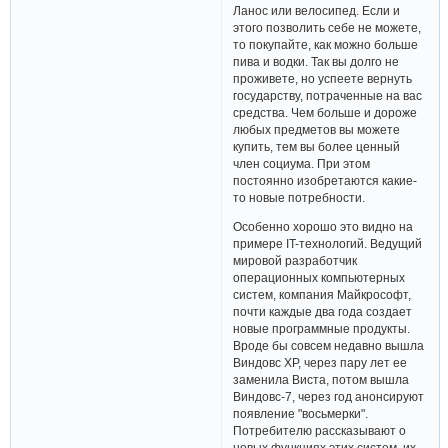
Ланос или велосипед. Если и
этого позволить себе не можете,
то покупайте, как можно больше
пива и водки. Так вы долго не
проживете, но успеете вернуть
государству, потраченные на вас
средства. Чем больше и дороже
любых предметов вы можете
купить, тем вы более ценный
член социума. При этом
постоянно изобретаются какие-
то новые потребности.
Особенно хорошо это видно на
примере IT-технологий. Ведущий
мировой разработчик
операционных компьютерных
систем, компания Майкрософт,
почти каждые два года создает
новые программные продукты.
Вроде бы совсем недавно вышла
Виндовс ХР, через пару лет ее
заменила Виста, потом вышла
Виндовс-7, через год анонсируют
появление "восьмерки".
Потребителю рассказывают о
новых функциях этих систем, их