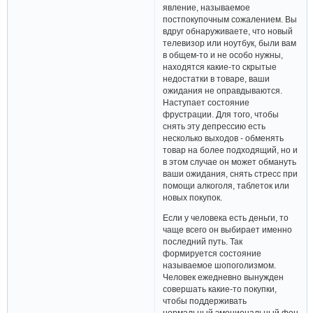
явление, называемое
постпокупочным сожалением. Вы
вдруг обнаруживаете, что новый
телевизор или ноутбук, были вам
в общем-то и не особо нужны,
находятся какие-то скрытые
недостатки в товаре, ваши
ожидания не оправдываются.
Наступает состояние
фрустрации. Для того, чтобы
снять эту депрессию есть
несколько выходов - обменять
товар на более подходящий, но и
в этом случае он может обмануть
ваши ожидания, снять стресс при
помощи алкоголя, таблеток или
новых покупок.
Если у человека есть деньги, то
чаще всего он выбирает именно
последний путь. Так
формируется состояние
называемое шопоголизмом.
Человек ежедневно вынужден
совершать какие-то покупки,
чтобы поддерживать
нормальный эмоциональный фон