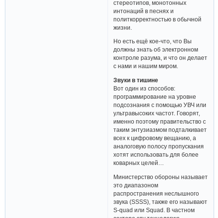
стереотипов, монотонных
интонаций в песнях и
политкорректностью в обычной
жизни.
Но есть ещё кое-что, что Вы
должны знать об электронном
контроле разума, и что он делает
с нами и нашим миром.
Звуки в тишине
Вот один из способов:
программирование на уровне
подсознания с помощью УВЧ или
ультравысоких частот. Говорят,
именно поэтому правительство с
таким энтузиазмом подталкивает
всех к цифровому вещанию, а
аналоговую полосу пропускания
хотят использовать для более
коварных целей…
Министерство обороны называет
это диапазоном
распространения неслышного
звука (SSSS), также его называют
S-quad или Squad. В частном