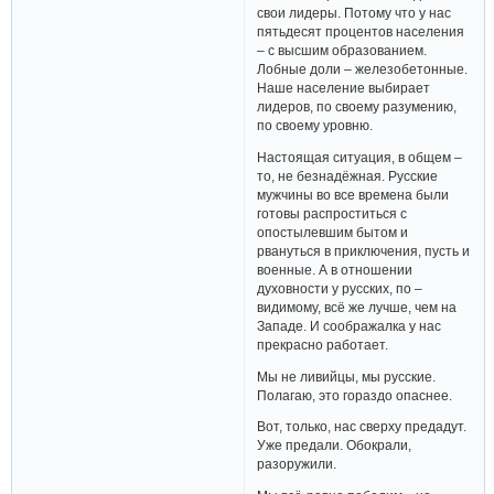
свои лидеры. Потому что у нас
пятьдесят процентов населения
– с высшим образованием.
Лобные доли – железобетонные.
Наше население выбирает
лидеров, по своему разумению,
по своему уровню.
Настоящая ситуация, в общем –
то, не безнадёжная. Русские
мужчины во все времена были
готовы распроститься с
опостылевшим бытом и
рвануться в приключения, пусть и
военные. А в отношении
духовности у русских, по –
видимому, всё же лучше, чем на
Западе. И соображалка у нас
прекрасно работает.
Мы не ливийцы, мы русские.
Полагаю, это гораздо опаснее.
Вот, только, нас сверху предадут.
Уже предали. Обокрали,
разоружили.