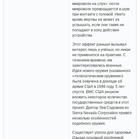
микроволн на слух»: поток
микроволн превращается в шум
при контакте с головой. Никто
кроме жертвы не может их
услышать, если они также не
попадают в зону действия
устройства.
Этот эффект раньше вызывал
интерес лишь у учёных, но никак
не применялся на практике. С
течением времени, им
заинтересовались военные.
Идея нового оружия (названного
«телепатическим оружием»)
была озвучена в докладе об
армии США в 1998 году. 5 лет
спустя, ВМС США решили
вложить некоторое количество
государственных средств в этот
проект. Доктор Лев Садовник из
Sierra Nevada Corporation привёл
несколько особенностей
подобного оружия.
Существует угроза для здоровья.
Однако основной проблемой