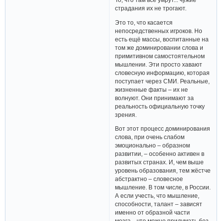
страдания их не трогают.
Это то, что касается
непосредственных игроков. Но
есть ещё массы, воспитанные на
том же доминировании слова и
примитивном самостоятельном
мышлении. Эти просто хавают
словесную информацию, которая
поступает через СМИ. Реальные,
жизненные факты – их не
волнуют. Они принимают за
реальность официальную точку
зрения.
Вот этот процесс доминирования
слова, при очень слабом
эмоционально – образном
развитии, – особенно активен в
развитых странах. И, чем выше
уровень образования, тем жёстче
абстрактно – словесное
мышление. В том числе, в России.
А если учесть, что мышление,
способности, талант – зависят
именно от образной части
мозга... что можно придумать без