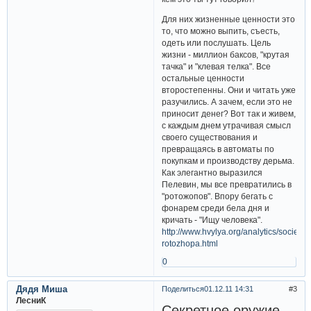
Для них жизненные ценности это
то, что можно выпить, съесть,
одеть или послушать. Цель
жизни - миллион баксов, "крутая
тачка" и "клевая телка". Все
остальные ценности
второстепенны. Они и читать уже
разучились. А зачем, если это не
приносит денег? Вот так и живем,
с каждым днем утрачивая смысл
своего существования и
превращаясь в автоматы по
покупкам и производству дерьма.
Как элегантно выразился
Пелевин, мы все превратились в
"ротожопов". Впору бегать с
фонарем среди бела дня и
кричать - "Ищу человека".
http://www.hvylya.org/analytics/society/11
rotozhopa.html
0
Дядя Миша
Поделиться
01.12.11 14:31
3
ЛесниК
Секретное оружие,