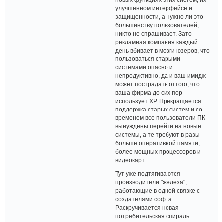
улучшенном интерфейсе и
защищенности, а нужно ли это
большинству пользователей,
никто не спрашивает. Зато
рекламная компания каждый
день вбивает в мозги юзеров, что
пользоваться старыми
системами опасно и
непродуктивно, да и ваш имидж
может пострадать оттого, что
ваша фирма до сих пор
использует ХР. Прекращается
поддержка старых систем и со
временем все пользователи ПК
вынуждены перейти на новые
системы, а те требуют в разы
больше оперативной памяти,
более мощных процессоров и
видеокарт.
Тут уже подтягиваются
производители "железа",
работающие в одной связке с
создателями софта.
Раскручивается новая
потребительская спираль.