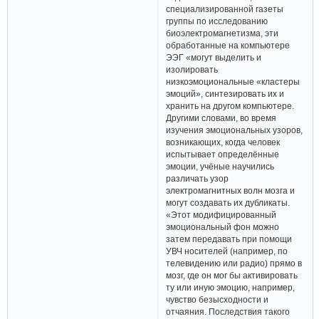
специализированной газеты
группы по исследованию
биоэлектромагнетизма, эти
обработанные на компьютере
ЭЭГ «могут выделить и
изолировать
низкоэмоциональные «кластеры
эмоций», синтезировать их и
хранить на другом компьютере.
Другими словами, во время
изучения эмоциональных узоров,
возникающих, когда человек
испытывает определённые
эмоции, учёные научились
различать узор
электромагнитных волн мозга и
могут создавать их дубликаты.
«Этот модифицированный
эмоциональный фон можно
затем передавать при помощи
УВЧ носителей (например, по
телевидению или радио) прямо в
мозг, где он мог бы активировать
ту или иную эмоцию, например,
чувство безысходности и
отчаяния. Последствия такого