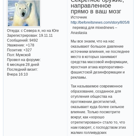
направленное
прямо в ваш мозг
Источник
http://beforeitsnews.com/story/805/875/
перевод для mixednews –
Откуда:
с Севера я, но на Юге
Anastasia
Зарегистрирован
: 19.11.11
Сообщений:
9492
Мы все знаем, что на нас
Уважение:
+178
оказывают большое давление
Позитив:
+327
источники влияния, не последнее
Пол:
Мужской
место в которых занимают
Провел на форуме:
средства массовой информации,
6 месяцев 28 дней
яростная атака корпоративно-
Последний визит:
фашистской дезинформации и
Вчера 16:10
рекламы.
Так называемое современное
образование, созданное для
отупления общества на
протяжении десятилетий,
оказывает куда более сильное
влияние. Только посмотрите
вокруг, как «хорошо
отрепетировано» стало то, что
нам говорят, с господством этих
жалких голливудских