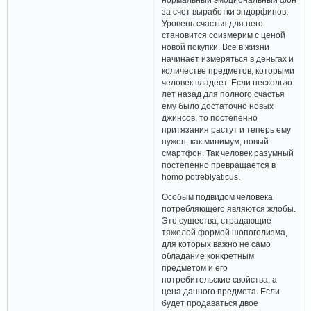
за счет выработки эндорфинов.
Уровень счастья для него
становится соизмерим с ценой
новой покупки. Все в жизни
начинает измеряться в деньгах и
количестве предметов, которыми
человек владеет. Если несколько
лет назад для полного счастья
ему было достаточно новых
джинсов, то постепенно
притязания растут и теперь ему
нужен, как минимум, новый
смартфон. Так человек разумный
постепенно превращается в
homo potreblyaticus.
Особым подвидом человека
потребляющего являются жлобы.
Это существа, страдающие
тяжелой формой шопоголизма,
для которых важно не само
обладание конкретным
предметом и его
потребительские свойства, а
цена данного предмета. Если
будет продаваться двое