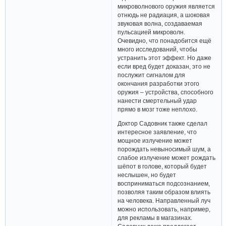
микроволнового оружия является
отнюдь не радиация, а шоковая
звуковая волна, создаваемая
пульсацией микроволн.
Очевидно, что понадобится ещё
много исследований, чтобы
устранить этот эффект. Но даже
если вред будет доказан, это не
послужит сигналом для
окончания разработки этого
оружия – устройства, способного
нанести смертельный удар
прямо в мозг тоже неплохо.
Доктор Садовник также сделал
интересное заявление, что
мощное излучение может
порождать невыносимый шум, а
слабое излучение может рождать
шёпот в голове, который будет
неслышен, но будет
восприниматься подсознанием,
позволяя таким образом влиять
на человека. Направленный луч
можно использовать, например,
для рекламы в магазинах.