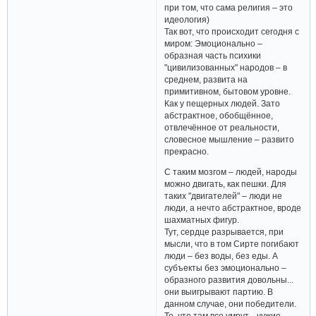
при том, что сама религия – это
идеология)
Так вот, что происходит сегодня с
миром: Эмоционально –
образная часть психики
"цивилизованных" народов – в
среднем, развита на
примитивном, бытовом уровне.
Как у пещерных людей. Зато
абстрактное, обобщённое,
отвлечённое от реальности,
словесное мышление – развито
прекрасно.
С таким мозгом – людей, народы
можно двигать, как пешки. Для
таких "двигателей" – люди не
люди, а нечто абстрактное, вроде
шахматных фигур.
Тут, сердце разрывается, при
мысли, что в том Сирте погибают
люди – без воды, без еды. А
субъекты без эмоционально –
образного развития довольны...
они выигрывают партию. В
данном случае, они победители.
То, что там все умрут... чужие