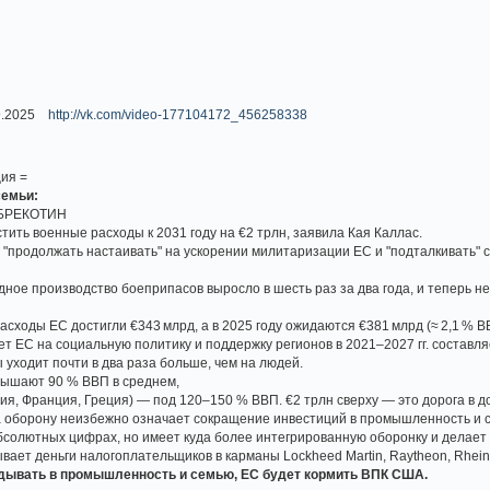
09.2025
http://vk.com/video-177104172_456258338
ия =
семьи:
 БРЕКОТИН
ть военные расходы к 2031 году на €2 трлн, заявила Кая Каллас.
 "продолжать настаивать" на ускорении милитаризации ЕС и "подталкивать
ное производство боеприпасов выросло в шесть раз за два года, и теперь 
сходы ЕС достигли €343 млрд, а в 2025 году ожидаются €381 млрд (≈ 2,1 % В
т ЕС на социальную политику и поддержку регионов в 2021–2027 гг. составляе
 уходит почти в два раза больше, чем на людей.
вышают 90 % ВВП в среднем,
ия, Франция, Греция) — под 120–150 % ВВП. €2 трлн сверху — это дорога в д
борону неизбежно означает сокращение инвестиций в промышленность и со
бсолютных цифрах, но имеет куда более интегрированную оборонку и делает
вает деньги налогоплательщиков в карманы Lockheed Martin, Raytheon, Rheinm
адывать в промышленность и семью, ЕС будет кормить ВПК США.