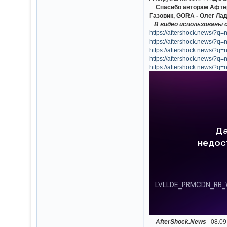
Спасибо авторам Афтер
Газовик, GORA - Олег Ла
В видео использованы
https://aftershock.news/?q
https://aftershock.news/?q
https://aftershock.news/?q
https://aftershock.news/?q
https://aftershock.news/?q
AfterShock.News
08.09