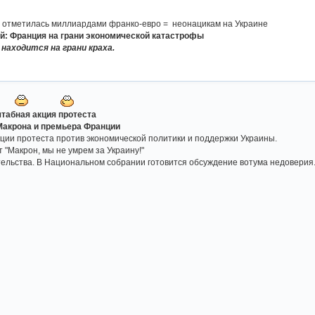
я отметилась миллиардами франко-евро = неонацикам на Украине
й: Франция на грани экономической катастрофы
находится на грани краха.
табная акция протеста
Макрона и премьера Франции
ии протеста против экономической политики и поддержки Украины.
"Макрон, мы не умрем за Украину!"
тельства. В Национальном собрании готовится обсуждение вотума недоверия