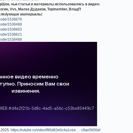
Шок, чьи статьи и материалы использовались в видео:
догин, Vvs, Малек Дудаков, Topmember, ВладП
 следующие материалы:
=node/1538676
=node/1538468
=node/1538663
=node/1538621
=node/1538488
.2025
https://rutube.ru/video/f90d82e0c4a1cea … c9ae5600d/