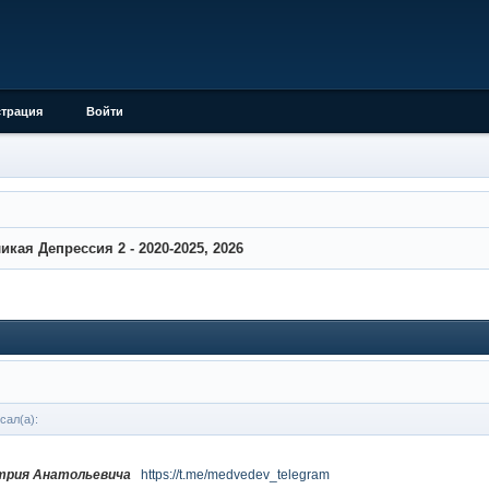
страция
Войти
икая Депрессия 2 - 2020-2025, 2026
сал(а):
трия Анатольевича
https://t.me/medvedev_telegram