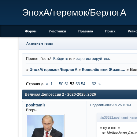
ЭпохА/теремок/БерлогА
Форум
Участники
Правила
Поиск
Реги
Активные темы
Привет, Гость!
Войдите
или
зарегистрируйтесь
.
»
ЭпохА/теремок/БерлогА
»
Кошелёк или Жизнь...
»
Вел
Страница:
«
1
…
50
51
52
53
54
…
62
»
Великая Депрессия 2 - 2020-2025, 2026
poshtamir
Поделиться
05.09.25 10:03
Егерь
#p38322,poshtamir напи
= ну и вот =
от
Медведева Дми