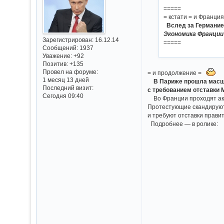
=====
= кстати = и Франци
Вслед за Германие
Экономика Франции 
Зарегистрирован
: 16.12.14
=====
Сообщений:
1937
Уважение:
+92
Позитив:
+135
Провел на форуме:
= и продолжение =
1 месяц 13 дней
В Париже прошла масш
Последний визит:
с требованием отставки 
Сегодня 09:40
Во Франции проходят акц
Протестующие скандируют 
и требуют отставки прави
Подробнее — в ролике: