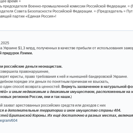
щее время =
ль председателя Военно-промышленной комиссии Российской Федерации. = (
едателя Совета Безопасности Российской Федерации. = (Председатель = Пут
авящей партии «Единая Россия»!
9.2025
 Украине $1,3 млрд, полученных в качестве прибыли от использования замо
й придурок Лэмми.
и российские деньги неонацистам.
совершила правонарушение,
говорят юристы, право требования к ней и нынешней бандеровской Украине.
судебном порядке эти деньги по понятным причинам не взыскать,
ко один способ возврата ценностей.
Вернуть захваченное в натуральной ф
млёй» и иным недвижимым и движимым имуществом, расположенным на н
новых регионов России, они и так наши.
)
й захват арестованных российских средств или доходов с них
ся в дополнительные территории и иное имущество страны 404.
тей Британской Короны. Их ещё достаточно в разных местах, включая 
elegram/604