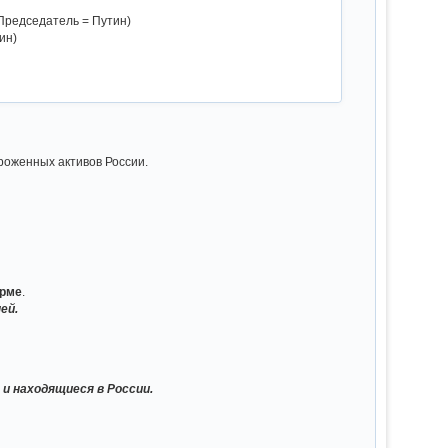
Председатель = Путин)
ин)
роженных активов России.
орме
.
ей.
и находящиеся в России.