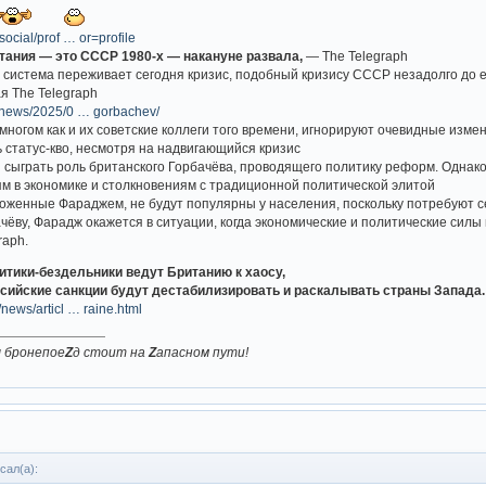
social/prof … or=profile
ания — это СССР 1980-х — накануне развала,
— The Telegraph
я система переживает сегодня кризис, подобный кризису СССР незадолго до 
я The Telegraph
k/news/2025/0 … gorbachev/
 многом как и их советские коллеги того времени, игнорируют очевидные из
 статус-кво, несмотря на надвигающийся кризис
 сыграть роль британского Горбачёва, проводящего политику реформ. Однако,
 в экономике и столкновениям с традиционной политической элитой
оженные Фараджем, не будут популярны у населения, поскольку потребуют 
ачёву, Фарадж окажется в ситуации, когда экономические и политические силы
raph.
итики-бездельники ведут Британию к хаосу,
сийские санкции будут дестабилизировать и раскалывать страны Запада.
/news/articl … raine.html
ш бронепое
Z
д стоит на
Z
апасном пути!
сал(а):