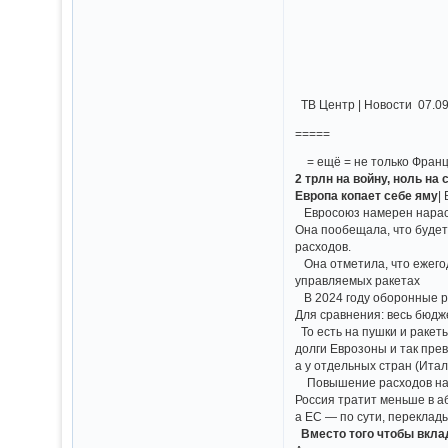
ТВ Центр | Новости 07.
=====
= ещё = не только Франц
2 трлн на войну, ноль на 
Европа копает себе яму
|
Евросоюз намерен нарасти
Она пообещала, что будет
расходов.
Она отметила, что ежегод
управляемых ракетах
В 2024 году оборонные ра
Для сравнения: весь бюдже
То есть на пушки и ракеты
долги Еврозоны и так пре
а у отдельных стран (Итал
Повышение расходов на о
Россия тратит меньше в а
а ЕС — по сути, переклады
Вместо того чтобы вкл