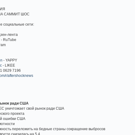
НИЯ
 НА САММИТ ШОС
е социальные сети:
Дзен-лента
/
- RuTube
gram
in
- YAPPY
Uc
- LIKEE
1 0629 7196
com/r/aftershocknews
 рынок ради США
 ЕС уничтожает свой рынок ради США
еского проекта
кой ошибки США
амотности
ожность переложить на бедные страны сокращение выбросов
вгусте снизилась на 5,4