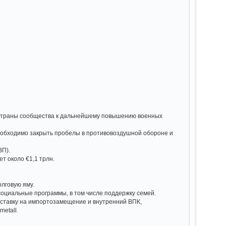
" страны сообщества к дальнейшему повышению военных
необходимо закрыть пробелы в противовоздушной обороне и
ВП).
т около €1,1 трлн.
олговую яму.
циальные программы, в том числе поддержку семей.
 ставку на импортозамещение и внутренний ВПК,
etall.