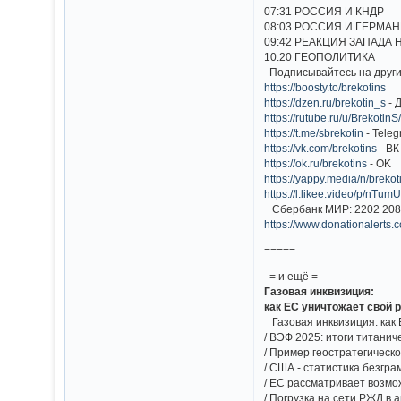
07:31 РОССИЯ И КНДР
08:03 РОССИЯ И ГЕРМА
09:42 РЕАКЦИЯ ЗАПАДА
10:20 ГЕОПОЛИТИКА
Подписывайтесь на други
https://boosty.to/brekotins
https://dzen.ru/brekotin_s
- 
https://rutube.ru/u/BrekotinS
https://t.me/sbrekotin
- Tele
https://vk.com/brekotins
- ВК
https://ok.ru/brekotins
- OK
https://yappy.media/n/brekot
https://l.likee.video/p/nTum
Сбербанк МИР: 2202 208
https://www.donationalerts.
=====
= и ещё =
Газовая инквизиция:
как ЕС уничтожает свой
Газовая инквизиция: как
/ ВЭФ 2025: итоги титанич
/ Пример геостратегичес
/ США - статистика безгр
/ ЕС рассматривает возм
/ Погрузка на сети РЖД в а