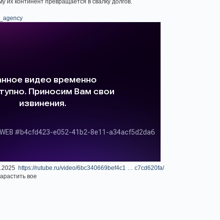
му их континент превращается в свалку долгов.
ss_agency
9.2025
https://rutube.ru/video/6bc340669bef4c1 … c7cd620fa/
арастить вое