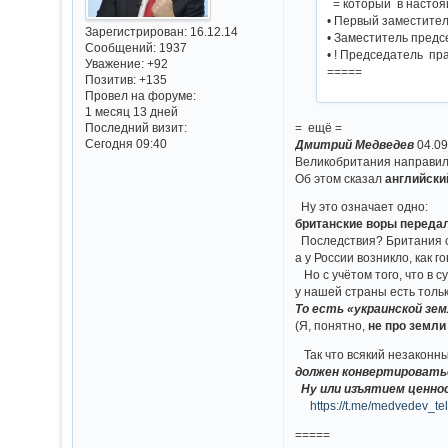
= который в настоя
• Первый заместите
Зарегистрирован
: 16.12.14
• Заместитель предс
Сообщений:
1937
• ! Председатель пр
Уважение:
+92
=====
Позитив:
+135
Провел на форуме:
1 месяц 13 дней
= ещё =
Последний визит:
Сегодня 09:40
Дмитрий Медведев
04.0
Великобритания направила
Об этом сказал
английски
Ну это означает одно:
британские воры передал
Последствия? Британия 
а у России возникло, как 
Но с учётом того, что в 
у нашей страны есть толь
То есть «украинской зе
(Я, понятно,
не про земли 
Так что всякий незаконны
должен конвертировать
Ну или изъятием ценнос
https://t.me/medvedev_t
=====