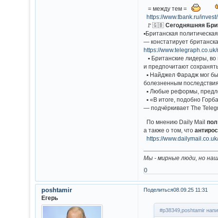
= между тем =
https://www.tbank.ru/invest/
🚩🇬🇧
Сегодняшняя Брит
▪️Британская политическа
— констатирует британска
https://www.telegraph.co.u
▪️ Британские лидеры, во
и предпочитают сохранять
▪️ Найджел Фарадж мог бы
болезненным последствиям
▪️ Любые реформы, предл
▪️ «В итоге, подобно Горб
— подчёркивает The Teleg
По мнению Daily Mail
пол
а также о том, что
антирос
https://www.dailymail.co.uk
Мы - мирные люди, но на
0
poshtamir
Поделиться
08.09.25 11:31
Егерь
#p38349,poshtamir напи