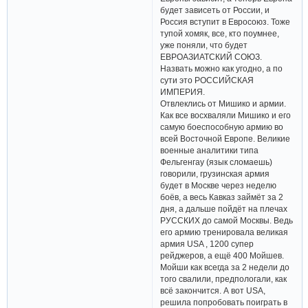
будет зависеть от России, и
Россия вступит в Евросоюз. Тоже
тупой хомяк, все, кто поумнее,
уже поняли, что будет
ЕВРОАЗИАТСКИЙ СОЮЗ.
Назвать можно как угодно, а по
сути это РОССИЙСКАЯ
ИМПЕРИЯ.
Отвлеклись от Мишико и армии.
Как все восхваляли Мишико и его
самую боеспособную армию во
всей Восточной Европе. Великие
военные аналитики типа
Фельгенгау (язык сломаешь)
говорили, грузинская армия
будет в Москве через неделю
боёв, а весь Кавказ займёт за 2
дня, а дальше пойдёт на плечах
РУССКИХ до самой Москвы. Ведь
его армию тренировала великая
армия USA , 1200 супер
рейджеров, а ещё 400 Мойшев.
Мойши как всегда за 2 недели до
того свалили, предпологали, как
всё закончится. А вот USA,
решила попробовать поиграть в