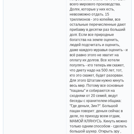
всего мирового производства.
Долги, которые у них есть,
невозможно отдать. 15
триллионов - это копейки, все
остальные перечисленные дают
прибавку в десятки раз больший
долг. Если все природные
богатства на земле оценить,
людей подсчитать и оценить,
даже каждого муравья оценить - и
всё равно этого не хватит на
оплату их долгов. Все хотели
погулять - кто теперь им скажет,
что диету надо на 500 лет, тот,
кто это скажет, будет разорван.
Для этого Штатам нужно кинуть
весь мир. Потому все основные
"пацаны" и собираются на
сходняки от 20 семей, ведут
беседы с хранителем общака:
"Где деньги, Зин?". Большой
пацан говорит: деньги сейчас в
деле, по приходу всем отдам,
МАМОЙ КЛЯНУСЬ. Кинуть можно
только одним способом - сделать
большой шухер. Открыть эру ,