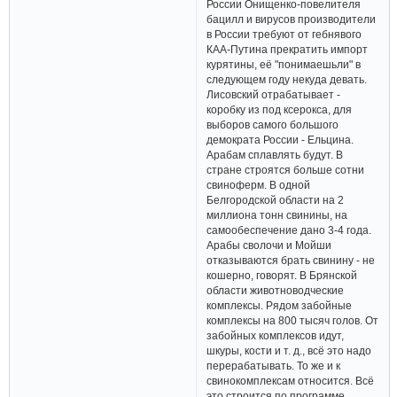
России Онищенко-повелителя
бацилл и вирусов производители
в России требуют от гебнявого
КАА-Путина прекратить импорт
курятины, её "понимаешьли" в
следующем году некуда девать.
Лисовский отрабатывает -
коробку из под ксерокса, для
выборов самого большого
демократа России - Ельцина.
Арабам сплавлять будут. В
стране строятся больше сотни
свиноферм. В одной
Белгородской области на 2
миллиона тонн свинины, на
самообеспечение дано 3-4 года.
Арабы сволочи и Мойши
отказываются брать свинину - не
кошерно, говорят. В Брянской
области животноводческие
комплексы. Рядом забойные
комплексы на 800 тысяч голов. От
забойных комплексов идут,
шкуры, кости и т. д., всё это надо
перерабатывать. То же и к
свинокомплексам относится. Всё
это строится по программе,