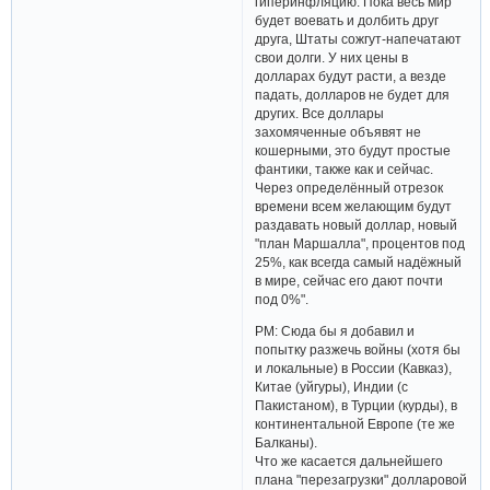
гиперинфляцию. Пока весь мир
будет воевать и долбить друг
друга, Штаты сожгут-напечатают
свои долги. У них цены в
долларах будут расти, а везде
падать, долларов не будет для
других. Все доллары
захомяченные объявят не
кошерными, это будут простые
фантики, также как и сейчас.
Через определённый отрезок
времени всем желающим будут
раздавать новый доллар, новый
"план Маршалла", процентов под
25%, как всегда самый надёжный
в мире, сейчас его дают почти
под 0%".
РМ: Сюда бы я добавил и
попытку разжечь войны (хотя бы
и локальные) в России (Кавказ),
Китае (уйгуры), Индии (с
Пакистаном), в Турции (курды), в
континентальной Европе (те же
Балканы).
Что же касается дальнейшего
плана "перезагрузки" долларовой