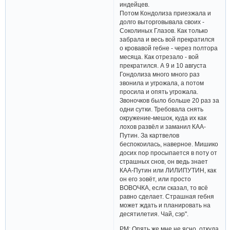
индейцев.
Потом Кондолиза приезжала и
долго выторговывала своих -
Соколиных Глазов. Как только
забрала и весь вой прекратился
о кровавой гебне - через полтора
месяца. Как отрезало - вой
прекратился. А 9 и 10 августа
Гондолиза много много раз
звонила и угрожала, а потом
просила и опять угрожала.
Звоночков было больше 20 раз за
одни сутки. Требовала снять
окружение-мешок, куда их как
лохов развёл и заманил КАА-
Путин. За картвелов
беспокоилась, наверное. Мишико
досих пор просыпается в поту от
страшных снов, он ведь знает
КАА-Путин или ЛИЛИПУТИН, как
он его зовёт, или просто
ВОВОЧКА, если сказал, то всё
равно сделает. Страшная гебня
может ждать и планировать на
десятилетия. Чай, сэр".
РМ: Опять же мне не ясно, откуда