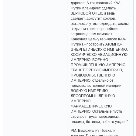
дорогое. А так кровавый КАА-
Путин планирует сделать
ЗЕРНОВОЙ ОПЕК, и ведь
сделает, докрутит хохлов,
осталось чуток подождать, хохлы
ведь они такие европейские -
заграница нам поможет.
Конечная цель у гебнявого КАА-
Путина - построить АТОМНО-
ЭНЕРГЕТИЧЕСКУЮ ИМПЕРИЮ,
КОСМИЧЕСКО-АВИАЦИОННУЮ
ИМПЕРИЮ, ВОЕННО-
ПРОМЫШЛЕННУЮ ИМПЕРИЮ,
ТРАНСПОРТНУЮ ИМПЕРИЮ,
ПРОДОВОЛЬСТВЕННУЮ
ИМПЕРИЮ, отдельно от
продовольственной империи
ВОДНУЮ ИМПЕРИЮ,
ЛЕСОПРОМЫШЛЕННУЮ
ИМПЕРИЮ,
ФАРМАЦЕВТИЧЕСКУЮ
ИМПЕРИЮ. Остальные пусть
стругают трусы, мерседесы,
плазмы, ботинки, всё что угодно".
РМ: Выдохнули? Поехали
дальше. По-моему, пояснять