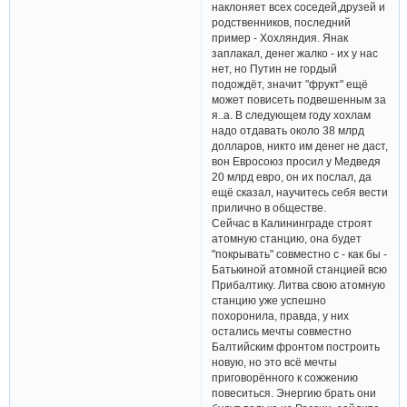
наклоняет всех соседей,друзей и
родственников, последний
пример - Хохляндия. Янак
заплакал, денег жалко - их у нас
нет, но Путин не гордый
подождёт, значит "фрукт" ещё
может повисеть подвешенным за
я..а. В следующем году хохлам
надо отдавать около 38 млрд
долларов, никто им денег не даст,
вон Евросоюз просил у Медведя
20 млрд евро, он их послал, да
ещё сказал, научитесь себя вести
прилично в обществе.
Сейчас в Калининграде строят
атомную станцию, она будет
"покрывать" совместно с - как бы -
Батькиной атомной станцией всю
Прибалтику. Литва свою атомную
станцию уже успешно
похоронила, правда, у них
остались мечты совместно
Балтийским фронтом построить
новую, но это всё мечты
приговорённого к сожжению
повеситься. Энергию брать они