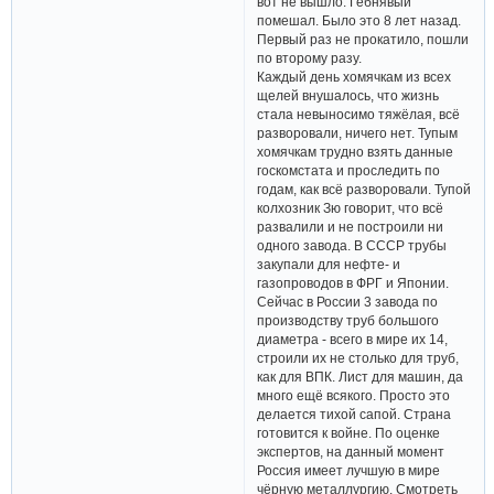
вот не вышло. Гебнявый
помешал. Было это 8 лет назад.
Первый раз не прокатило, пошли
по второму разу.
Каждый день хомячкам из всех
щелей внушалось, что жизнь
стала невыносимо тяжёлая, всё
разворовали, ничего нет. Тупым
хомячкам трудно взять данные
госкомстата и проследить по
годам, как всё разворовали. Тупой
колхозник Зю говорит, что всё
развалили и не построили ни
одного завода. В СССР трубы
закупали для нефте- и
газопроводов в ФРГ и Японии.
Сейчас в России 3 завода по
производству труб большого
диаметра - всего в мире их 14,
строили их не столько для труб,
как для ВПК. Лист для машин, да
много ещё всякого. Просто это
делается тихой сапой. Страна
готовится к войне. По оценке
экспертов, на данный момент
Россия имеет лучшую в мире
чёрную металлургию. Смотреть