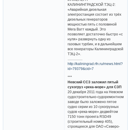
КАЛИНИНГРАДСКОЙ ТЭЦ-2:
«Аварийная дизельная
электростанция состоит из трёх
дизельных генераторов
мощностью пять с половиной
Мега Ватт каждый. Это
позволяет достаточно быстро «с
нуля» развернуть одну из
газовых турбин, и в дальнейшем
все генераторы Калининградской
ТЭЦ-2».
.................
http://kaliningrad.rfn.ru/rnews.html?
id=79379&cid=7
***
Невский ССЗ заложил пятый
сухогруз «река-море» для СЗП
20 декабря 2011 года на Невском
судостроительно-судоремонтном
заводе было заложено пятое
судно серии из 10 сухогрузных
судов «река-море» дедвейтом
7150 тонн проекта RSD49
(строительный номер 405),
строящееся для ОАО «Северо-