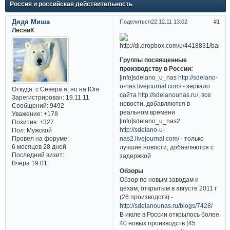
Россия и российская действительность
Дядя Миша
Поделиться
22.12.11 13:02
1
ЛесниК
Группы посвященные
производству в России:
[info]sdelano_u_nas
http://sdelano-
u-nas.livejournal.com/
- зеркало
Откуда:
с Севера я, но на Юге
сайта
http://sdelanounas.ru/,
все
Зарегистрирован
: 19.11.11
новости, добавляются в
Сообщений:
9492
реальном времени
Уважение:
+178
[info]sdelano_u_nas2
Позитив:
+327
http://sdelano-u-
Пол:
Мужской
Провел на форуме:
nas2.livejournal.com/
- только
6 месяцев 28 дней
лучшие новости, добавляются с
Последний визит:
задержкой
Вчера 19:01
Обзоры
Обзор по новым заводам и
цехам, открытым в августе 2011 г
(26 производств) -
http://sdelanounas.ru/blogs/7428/
В июле в России открылось более
40 новых производств (45