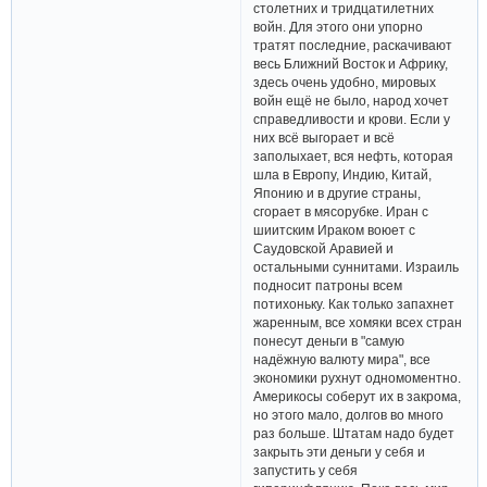
столетних и тридцатилетних
войн. Для этого они упорно
тратят последние, раскачивают
весь Ближний Восток и Африку,
здесь очень удобно, мировых
войн ещё не было, народ хочет
справедливости и крови. Если у
них всё выгорает и всё
заполыхает, вся нефть, которая
шла в Европу, Индию, Китай,
Японию и в другие страны,
сгорает в мясорубке. Иран с
шиитским Ираком воюет с
Саудовской Аравией и
остальными суннитами. Израиль
подносит патроны всем
потихоньку. Как только запахнет
жаренным, все хомяки всех стран
понесут деньги в "самую
надёжную валюту мира", все
экономики рухнут одномоментно.
Америкосы соберут их в закрома,
но этого мало, долгов во много
раз больше. Штатам надо будет
закрыть эти деньги у себя и
запустить у себя