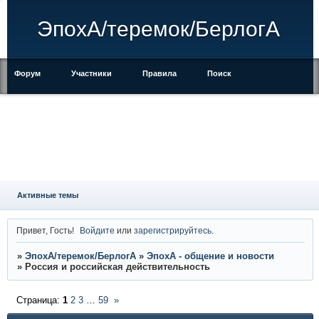
ЭпохА/теремок/БерлогА
Форум
Участники
Правила
Поиск
Регистрация
Войти
Активные темы
Привет, Гость!
Войдите
или
зарегистрируйтесь
.
»
ЭпохА/теремок/БерлогА
»
ЭпохА - общение и новости
»
Россия и российская действительность
Страница:
1
2
3
…
59
»