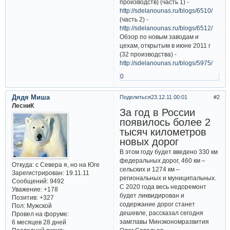
производств) (часть 1) -
http://sdelanounas.ru/blogs/6510/
(часть 2) -
http://sdelanounas.ru/blogs/6512/
Обзор по новым заводам и
цехам, открытым в июне 2011 г
(32 производства) -
http://sdelanounas.ru/blogs/5975/
0
Дядя Миша
Поделиться
23.12.11 00:01
2
ЛесниК
За год в России
появилось более 2
тысяч километров
новых дорог
В этом году будет введено 330 км
федеральных дорог, 460 км –
Откуда:
с Севера я, но на Юге
сельских и 1274 км –
Зарегистрирован
: 19.11.11
региональных и муниципальных.
Сообщений:
9492
С 2020 года весь недоремонт
Уважение:
+178
будет ликвидирован и
Позитив:
+327
содержание дорог станет
Пол:
Мужской
дешевле, рассказал сегодня
Провел на форуме:
замглавы Минэкономразвития
6 месяцев 28 дней