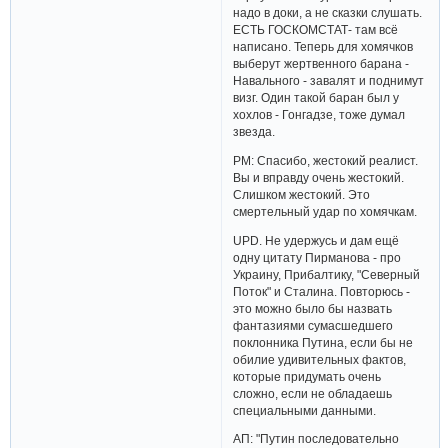
надо в доки, а не сказки слушать.
ЕСТЬ ГОСКОМСТАТ- там всё
написано. Теперь для хомячков
выберут жертвенного барана -
Навального - завалят и поднимут
визг. Один такой баран был у
хохлов - Гонгадзе, тоже думал
звезда.
РМ: Спасибо, жестокий реалист.
Вы и вправду очень жестокий.
Слишком жестокий. Это
смертельный удар по хомячкам.
UPD. Не удержусь и дам ещё
одну цитату Пирманова - про
Украину, Прибалтику, "Северный
Поток" и Сталина. Повторюсь -
это можно было бы назвать
фантазиями сумасшедшего
поклонника Путина, если бы не
обилие удивительных фактов,
которые придумать очень
сложно, если не обладаешь
специальными данными.
АП: "Путин последовательно