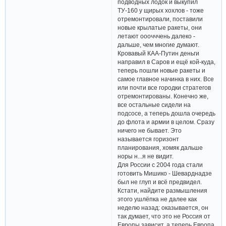
подводных лодок и выкупил
ТУ-160 у щирых хохлов - тоже
отремонтировали, поставили
новые крылатые ракеты, они
летают ооочччень далеко -
дальше, чем многие думают.
Кровавый КАА-Путин деньги
направил в Саров и ещё кой-куда,
теперь пошли новые ракеты и
самое главное начинка в них. Все
или почти все городки стратегов
отремонтированы. Конечно же,
все остальные сидели на
подсосе, а теперь дошла очередь
до флота и армии в целом. Сразу
ничего не бывает. Это
называется горизонт
планирования, хомяк дальше
норы н...я не видит.
Для России с 2004 года стали
готовить Мишико - Шеварднадзе
был не глуп и всё предвидел.
Кстати, найдите размышления
этого ушлёпка не далее как
неделю назад: оказывается, он
так думает, что это не Россия от
Европы зависит, а теперь Европа