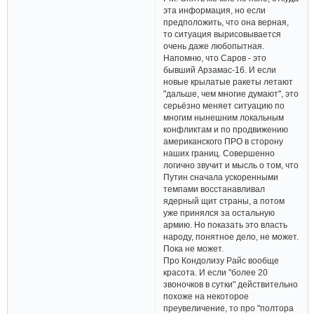
эта информация, но если
предположить, что она верная,
то ситуация вырисовывается
очень даже любопытная.
Напомню, что Саров - это
бывший Арзамас-16. И если
новые крылатые ракеты летают
"дальше, чем многие думают", это
серьёзно меняет ситуацию по
многим нынешним локальным
конфликтам и по продвижению
американского ПРО в сторону
наших границ. Совершенно
логично звучит и мысль о том, что
Путин сначала ускоренными
темпами восстанавливал
ядерный щит страны, а потом
уже принялся за остальную
армию. Но показать это власть
народу, понятное дело, не может.
Пока не может.
Про Кондолизу Райс вообще
красота. И если "более 20
звоночков в сутки" действительно
похоже на некоторое
преувеличение, то про "полтора