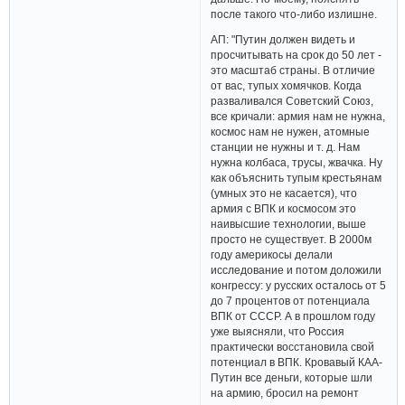
после такого что-либо излишне.
АП: "Путин должен видеть и
просчитывать на срок до 50 лет -
это масштаб страны. В отличие
от вас, тупых хомячков. Когда
разваливался Советский Союз,
все кричали: армия нам не нужна,
космос нам не нужен, атомные
станции не нужны и т. д. Нам
нужна колбаса, трусы, жвачка. Ну
как объяснить тупым крестьянам
(умных это не касается), что
армия с ВПК и космосом это
наивысшие технологии, выше
просто не существует. В 2000м
году америкосы делали
исследование и потом доложили
конгрессу: у русских осталось от 5
до 7 процентов от потенциала
ВПК от СССР. А в прошлом году
уже выясняли, что Россия
практически восстановила свой
потенциал в ВПК. Кровавый КАА-
Путин все деньги, которые шли
на армию, бросил на ремонт