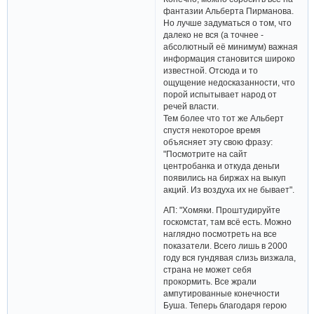
фантазии Альберта Пирманова.
Но лучше задуматься о том, что
далеко не вся (а точнее -
абсолютный её минимум) важная
информация становится широко
известной. Отсюда и то
ощущение недосказанности, что
порой испытывает народ от
речей власти.
Тем более что тот же Альберт
спустя некоторое время
объясняет эту свою фразу:
"Посмотрите на сайт
центробанка и откуда деньги
появились на биржах на выкуп
акций. Из воздуха их не бывает".
АП: "Хомяки. Проштудируйте
госкомстат, там всё есть. Можно
наглядно посмотреть на все
показатели. Всего лишь в 2000
году вся гундявая слизь визжала,
страна не может себя
прокормить. Все жрали
ампутированные конечности
Буша. Теперь благодаря герою