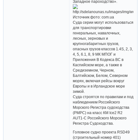
Западное пароходство».
Источник фото: com.ua
Суда серии могут использоваться
для транспортировки
генеральных, навалочных,
лесных, зерновых и
крупногабаритных грузов,
опасных грузов классов 1.4S, 2, 3,
4, 5, 6.1, 8, 9 МК МПОГ и
Приложения В Кодекса ВС в
Каспийском море, а также в
Средиземном, Черном,
Балтийском, Белом, Северном
морях, включая рейсы вокруг
Европы и в Ирландское море
зимой.
Суда строятся по правилам и под
наблюдением Российского
Морского Регистра судоходства
(РМРС) на класс КМ Ice2 R2
AUT1-C Российского Морского
Регистра Судоходства.
Головное судно проекта RSD49
(строительный номер 401)