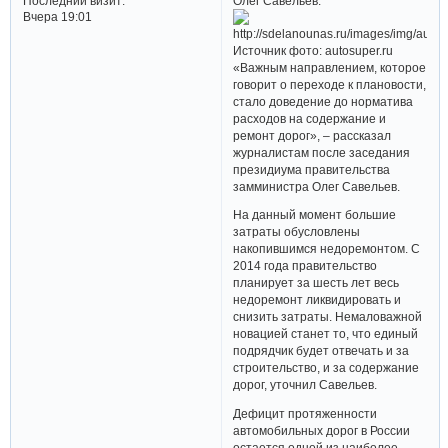
Олег Савельев.
Последний визит:
Вчера 19:01
Источник фото: autosuper.ru
«Важным направлением, которое
говорит о переходе к плановости,
стало доведение до норматива
расходов на содержание и
ремонт дорог», – рассказал
журналистам после заседания
президиума правительства
замминистра Олег Савельев.
На данный момент большие
затраты обусловлены
накопившимся недоремонтом. С
2014 года правительство
планирует за шесть лет весь
недоремонт ликвидировать и
снизить затраты. Немаловажной
новацией станет то, что единый
подрядчик будет отвечать и за
строительство, и за содержание
дорог, уточнил Савельев.
Дефицит протяженности
автомобильных дорог в России
остается одной из наиболее