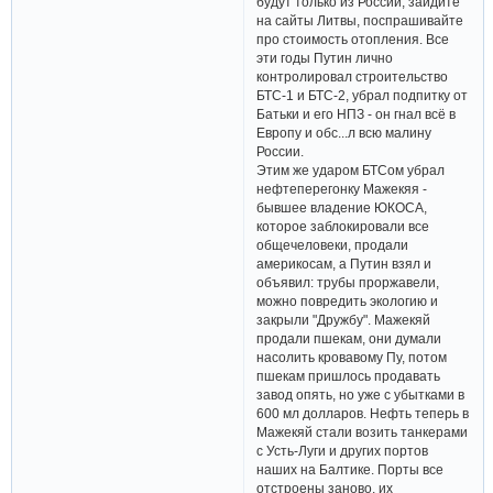
будут только из России, зайдите
на сайты Литвы, поспрашивайте
про стоимость отопления. Все
эти годы Путин лично
контролировал строительство
БТС-1 и БТС-2, убрал подпитку от
Батьки и его НПЗ - он гнал всё в
Европу и обс...л всю малину
России.
Этим же ударом БТСом убрал
нефтеперегонку Мажекяя -
бывшее владение ЮКОСА,
которое заблокировали все
общечеловеки, продали
америкосам, а Путин взял и
объявил: трубы проржавели,
можно повредить экологию и
закрыли "Дружбу". Мажекяй
продали пшекам, они думали
насолить кровавому Пу, потом
пшекам пришлось продавать
завод опять, но уже с убытками в
600 мл долларов. Нефть теперь в
Мажекяй стали возить танкерами
с Усть-Луги и других портов
наших на Балтике. Порты все
отстроены заново, их