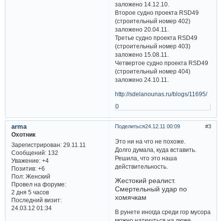
заложено 14.12.10.
Второе судно проекта RSD49
(строительный номер 402)
заложено 20.04.11.
Третье судно проекта RSD49
(строительный номер 403)
заложено 15.08.11.
Четвертое судно проекта RSD49
(строительный номер 404)
заложено 24.10.11.
http://sdelanounas.ru/blogs/11695/
0
arma
Поделиться
24.12.11 00:09
3
Охотник
Это ни на что не похоже.
Зарегистрирован
: 29.11.11
Долго думала, куда вставить.
Сообщений:
132
Решила, что это наша
Уважение:
+4
действительность.
Позитив:
+6
Пол:
Женский
Жестокий реалист.
Провел на форуме:
Смертельный удар по
2 дня 5 часов
хомячкам
Последний визит:
24.03.12 01:34
В рунете иногда среди гор мусора
можно наткнуться на дюже