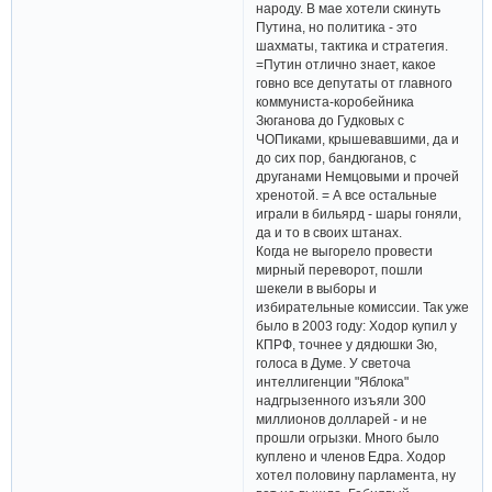
народу. В мае хотели скинуть
Путина, но политика - это
шахматы, тактика и стратегия.
=Путин отлично знает, какое
говно все депутаты от главного
коммуниста-коробейника
Зюганова до Гудковых с
ЧОПиками, крышевавшими, да и
до сих пор, бандюганов, с
друганами Немцовыми и прочей
хренотой. = А все остальные
играли в бильярд - шары гоняли,
да и то в своих штанах.
Когда не выгорело провести
мирный переворот, пошли
шекели в выборы и
избирательные комиссии. Так уже
было в 2003 году: Ходор купил у
КПРФ, точнее у дядюшки Зю,
голоса в Думе. У светоча
интеллигенции "Яблока"
надгрызенного изъяли 300
миллионов долларей - и не
прошли огрызки. Много было
куплено и членов Едра. Ходор
хотел половину парламента, ну