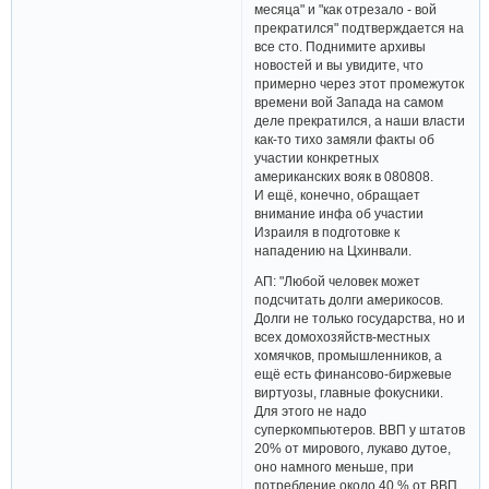
месяца" и "как отрезало - вой
прекратился" подтверждается на
все сто. Поднимите архивы
новостей и вы увидите, что
примерно через этот промежуток
времени вой Запада на самом
деле прекратился, а наши власти
как-то тихо замяли факты об
участии конкретных
американских вояк в 080808.
И ещё, конечно, обращает
внимание инфа об участии
Израиля в подготовке к
нападению на Цхинвали.
АП: "Любой человек может
подсчитать долги америкосов.
Долги не только государства, но и
всех домохозяйств-местных
хомячков, промышленников, а
ещё есть финансово-биржевые
виртуозы, главные фокусники.
Для этого не надо
суперкомпьютеров. ВВП у штатов
20% от мирового, лукаво дутое,
оно намного меньше, при
потребление около 40 % от ВВП