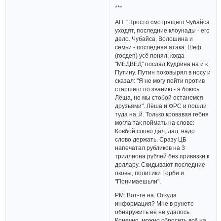
***
АП: "Просто смотрящего Чубайса
уходят, последние клоунады - его
дело. Чубайса, Волошина и
семьи - последняя атака. Шеф
(госдеп) усё понял, когда
"МЕДВЕД" послал Кудрина на и к
Путину. Путин поковырял в носу и
сказал: "Я не могу пойти против
старшего по званию - я боюсь
Лёша, но мы стобой останемся
друзьями". Лёша и ФРС и пошли
туда на..й. Только кровавая гебня
могла так поймать на слове:
Ковбой слово дал, дал, надо
слово держать. Сразу ЦБ
напечатал рубликов на 3
триллиона рублей без привязки к
доллару. Скидывают последние
оковы, политики Горби и
"Понимаешьли".
РМ: Вот-те на. Откуда
информация? Мне в рунете
обнаружить её не удалось.
Конечно, можно сбросить всё на