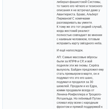
либерал-фашистской Системы,
то такого его чёткого и тезисного
описания я не встречал даже у
Авантюриста. Браво, Альберт
Пирманов! С хомячками
разговаривать вы умеете.
К тому же это тот редкий случай,
когда жестокий реалист
полностью совпадает во мнении
с наивным человеком, готовым
исправить карту звёздного неба.
И ещё напоследок.
АП: Самые массовые вбросы
были за КПРФ и СР, и вой
подняли эти же гномы. Серёга
выхухоль: Байден предложил ему
стать премьером в марте, он и
подумал что это его шанс,
подумал и продался за 30
шекелей. Продали и из Едра,
комми продавали всегда от
Ленина-Рокфеллера и Троцкого-
Ротшильда. Но гебнявый Путин
сломал игру всем с народным
фронтом и прямой поддержкой к