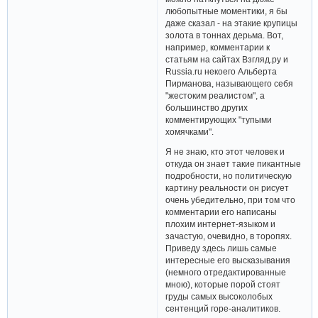
любопытные моментики, я бы
даже сказал - на этакие крупицы
золота в тоннах дерьма. Вот,
например, комментарии к
статьям на сайтах Взгляд.ру и
Russia.ru некоего Альберта
Пирманова, называющего себя
"жестоким реалистом", а
большинство других
комментирующих "тупыми
хомячками".
Я не знаю, кто этот человек и
откуда он знает такие пикантные
подробности, но политическую
картину реальности он рисует
очень убедительно, при том что
комментарии его написаны
плохим интернет-языком и
зачастую, очевидно, в торопях.
Приведу здесь лишь самые
интересные его высказывания
(немного отредактированные
мною), которые порой стоят
груды самых высоколобых
сентенций горе-аналитиков.