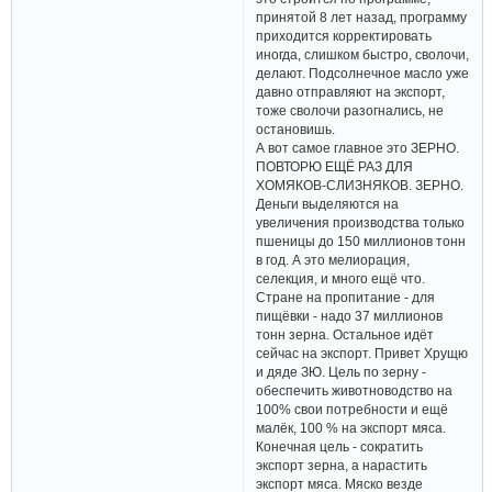
принятой 8 лет назад, программу
приходится корректировать
иногда, слишком быстро, сволочи,
делают. Подсолнечное масло уже
давно отправляют на экспорт,
тоже сволочи разогнались, не
остановишь.
А вот самое главное это ЗЕРНО.
ПОВТОРЮ ЕЩЁ РАЗ ДЛЯ
ХОМЯКОВ-СЛИЗНЯКОВ. ЗЕРНО.
Деньги выделяются на
увеличения производства только
пшеницы до 150 миллионов тонн
в год. А это мелиорация,
селекция, и много ещё что.
Стране на пропитание - для
пищёвки - надо 37 миллионов
тонн зерна. Остальное идёт
сейчас на экспорт. Привет Хрущю
и дяде ЗЮ. Цель по зерну -
обеспечить животноводство на
100% свои потребности и ещё
малёк, 100 % на экспорт мяса.
Конечная цель - сократить
экспорт зерна, а нарастить
экспорт мяса. Мяско везде