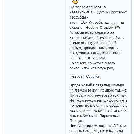
Не теряем ссылки на
независимые и у других хостерах
рессурсы -
это и Г/А и Руссобалт... и ..... так
сказать -
Новый- Старый З/А
который не на сервисе bb
Кто то выкупил Доменное Имя и
недавно запустил по новой
форум, правда только часть
разделов и новые темы там и
заново региться там,
но ссылка работает, у кого
сохранилась в браузерах,
или вот:
Ссылка
Вроде новый Владелец Домена
и/или Админ (или их двое) там - с
Питера, и хостер/сервер тож там.
Чёт Админ/Админы шифруются и
не понятно кто они, но вроде не с
модераторов-Админов Старого З/
А или с З/А на bb Пермского/
Пинчука,
Часть знакомых ников по З/А там
зарегилось, есть, кто изменили