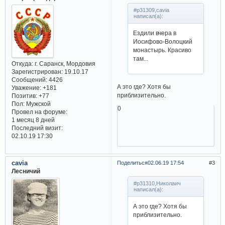
#p31309,cavia
написал(а):
Ездили вчера в
Иосифово-Волоцкий
монастырь. Красиво
там...
Откуда:
г. Саранск, Мордовия
Зарегистрирован
: 19.10.17
Сообщений:
4426
А это где? Хотя бы
Уважение:
+181
приблизительно.
Позитив:
+77
Пол:
Мужской
0
Провел на форуме:
1 месяц 8 дней
Последний визит:
02.10.19 17:30
cavia
Поделиться
02.06.19 17:54
3
Лесничий
#p31310,Николаич
написал(а):
А это где? Хотя бы
приблизительно.