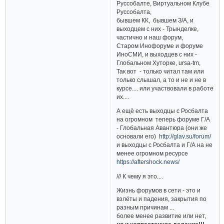
Руссобалте, Виртуальном Клубе
Руссобалта,
бывшем КК, бывшем З/А, и
выходцем с них - Трынделке,
частично и наш форум,
Старом Инофоруме и форуме
ИноСМИ, и выходцев с них -
Глобальном Хуторке, ursa-tm,
Так вот - только читал там или
только слышал, а то и не и не в
курсе.... или участвовали в работе
их....
А ещё есть выходцы с Росбалта
на огромном теперь форуме Г/А
- Глобальная Авантюра (они же
основали его)
http://glav.su/forum/
и выходцы с Росбалта и Г/А на не
менее огромном ресурсе
https://aftershock.news/
/// К чему я это....
Жизнь форумов в сети - это и
взлёты и падения, закрытия по
разным причинам ...
более менее развитие или нет,