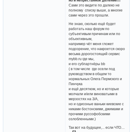
но и непрестанное деление!!!
Сами это видите по далеко не
полному списку выше, а многие
сами через это прошли.
Не знаю, сколько ещё будет
работать наш форум по
субъективым причинам или по
объективным,
например чёт меня гложет
подозрение, что накроется скоро
весьма дорогостоящий сервис
mybb.ru где мы,
и его субпартнёры bb
( в том числе где осели под
руководством в общем то
нормальных Олега Пермского и
Пинчука
и ещё десятком, но и которые
молчали и/или виноватыми в
мерзостях на З/А,
но и одиозные ваньки киевские с
никами бостонскими, джимами и
прочими руссофобскими
озлобленными.)
Так вот на будущее,... если ЧТО....