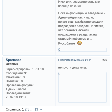
Ники или, возможно есть, кто
вообще не с З/А
Пока информации о владельце и
Админе/Админах - мало,
но вот судя как быстро создали
подраздел в разделе Политика,
чёт помнится любили
подразделы в разделах на
старом Инофоруме и ...
Руссобалте
0
Spartanec
Поделиться
12.07.19 14:44
10
Охотник
не грусти дядь миш.
Зарегистрирован
: 15.11.18
Сообщений:
91
0
Уважение:
+3
Позитив:
+0
Провел на форуме:
1 день 8 часов
Последний визит:
25.09.19 13:37
Страница:
1
2
3
…
13
»