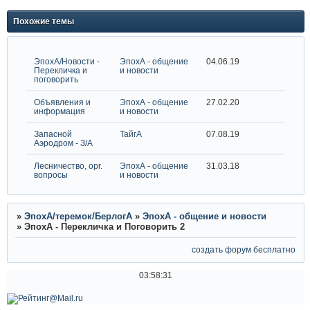
Похожие темы
ЭпохА/Новости -
ЭпохА - общение
04.06.19
Перекличка и
и новости
поговорить
Объявления и
ЭпохА - общение
27.02.20
информация
и новости
Запасной
ТайгА
07.08.19
Аэродром - З/А
Лесничество, орг.
ЭпохА - общение
31.03.18
вопросы
и новости
»
ЭпохА/теремок/БерлогА
»
ЭпохА - общение и новости
»
ЭпохА - Перекличка и Поговорить 2
создать форум бесплатно
03:58:31