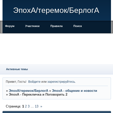
ЭпохА/теремок/БерлогА
Форум
Участники
Правила
Поиск
Регистрация
Войти
Активные темы
Привет, Гость!
Войдите
или
зарегистрируйтесь
.
»
ЭпохА/теремок/БерлогА
»
ЭпохА - общение и новости
»
ЭпохА - Перекличка и Поговорить 2
Страница:
1
2
3
…
13
»