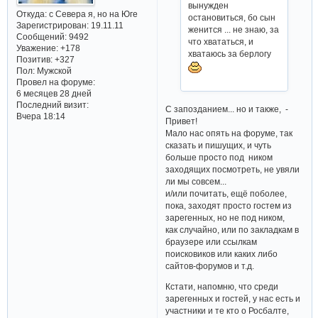
вынужден
Откуда:
с Севера я, но на Юге
остановиться, бо сын
Зарегистрирован
: 19.11.11
женится ... не знаю, за
Сообщений:
9492
что хвататься, и
Уважение:
+178
хватаюсь за берлогу
Позитив:
+327
Пол:
Мужской
Провел на форуме:
6 месяцев 28 дней
Последний визит:
С запозданием... но и также, -
Вчера 18:14
Привет!
Мало нас опять на форуме, так
сказать и пишущих, и чуть
больше просто под ником
заходящих посмотреть, не увяли
ли мы совсем...
и/или почитать, ещё поболее,
пока, заходят просто гостем из
зарегенных, но не под ником,
как случайно, или по закладкам в
браузере или ссылкам
поисковиков или каких либо
сайтов-форумов и т.д.
Кстати, напомню, что среди
зарегенных и гостей, у нас есть и
участники и те кто о Росбалте,