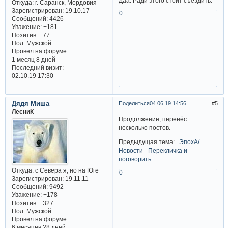
Даа. Ради этого стоит съездить.
Откуда:
г. Саранск, Мордовия
Зарегистрирован
: 19.10.17
0
Сообщений:
4426
Уважение:
+181
Позитив:
+77
Пол:
Мужской
Провел на форуме:
1 месяц 8 дней
Последний визит:
02.10.19 17:30
Дядя Миша
Поделиться
04.06.19 14:56
5
ЛесниК
Продолжение, перенёс
несколько постов.
Предыдущая тема:
ЭпохА/
Новости - Перекличка и
поговорить
Откуда:
с Севера я, но на Юге
0
Зарегистрирован
: 19.11.11
Сообщений:
9492
Уважение:
+178
Позитив:
+327
Пол:
Мужской
Провел на форуме:
6 месяцев 28 дней