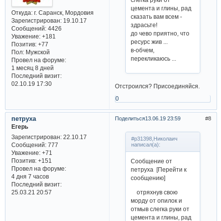
цемента и глины, рад
Откуда:
г. Саранск, Мордовия
сказать вам всем -
Зарегистрирован
: 19.10.17
здрасьте!
Сообщений:
4426
до чево приятно, что
Уважение:
+181
ресурс жив ...
Позитив:
+77
в-обчем,
Пол:
Мужской
перекликаюсь ...
Провел на форуме:
1 месяц 8 дней
Последний визит:
02.10.19 17:30
Отстроился? Присоединяйся.
0
петруха
Поделиться
13.06.19 23:59
8
Егерь
Зарегистрирован
: 22.10.17
#p31398,Николаич
Сообщений:
777
написал(а):
Уважение:
+71
Позитив:
+151
Сообщение от
Провел на форуме:
петруха [Перейти к
4 дня 7 часов
сообщению]
Последний визит:
25.03.21 20:57
отряхнув свою
морду от опилок и
отмыв слегка руки от
цемента и глины, рад