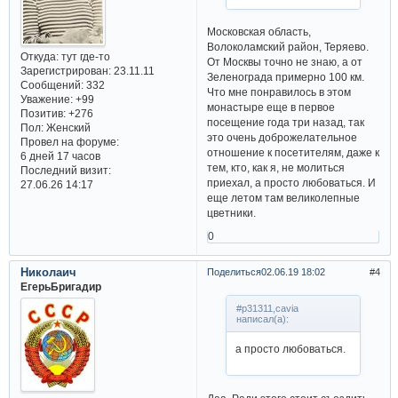
Московская область,
Волоколамский район, Теряево.
Откуда:
тут где-то
От Москвы точно не знаю, а от
Зарегистрирован
: 23.11.11
Зеленограда примерно 100 км.
Сообщений:
332
Что мне понравилось в этом
Уважение:
+99
монастыре еще в первое
Позитив:
+276
посещение года три назад, так
Пол:
Женский
это очень доброжелательное
Провел на форуме:
отношение к посетителям, даже к
6 дней 17 часов
тем, кто, как я, не молиться
Последний визит:
приехал, а просто любоваться. И
27.06.26 14:17
еще летом там великолепные
цветники.
0
Николаич
Поделиться
02.06.19 18:02
4
ЕгерьБригадир
#p31311,cavia
написал(а):
а просто любоваться.