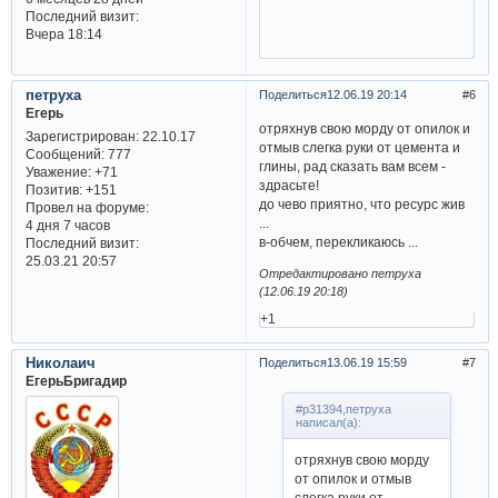
Последний визит:
Вчера 18:14
петруха
Поделиться
12.06.19 20:14
6
Егерь
отряхнув свою морду от опилок и
Зарегистрирован
: 22.10.17
отмыв слегка руки от цемента и
Сообщений:
777
глины, рад сказать вам всем -
Уважение:
+71
здрасьте!
Позитив:
+151
до чево приятно, что ресурс жив
Провел на форуме:
...
4 дня 7 часов
в-обчем, перекликаюсь ...
Последний визит:
25.03.21 20:57
Отредактировано петруха
(12.06.19 20:18)
+1
Николаич
Поделиться
13.06.19 15:59
7
ЕгерьБригадир
#p31394,петруха
написал(а):
отряхнув свою морду
от опилок и отмыв
слегка руки от