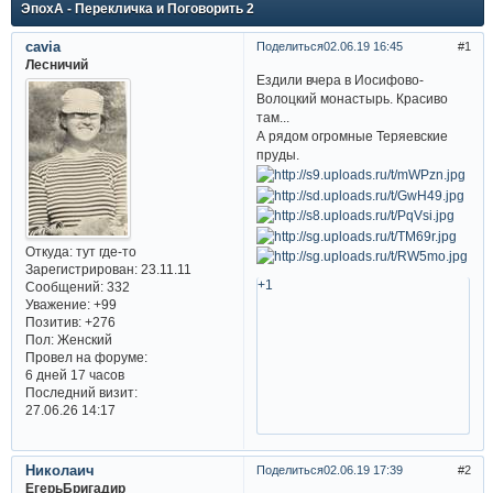
ЭпохА - Перекличка и Поговорить 2
cavia
Поделиться
02.06.19 16:45
1
Лесничий
Ездили вчера в Иосифово-
Волоцкий монастырь. Красиво
там...
А рядом огромные Теряевские
пруды.
Откуда:
тут где-то
Зарегистрирован
: 23.11.11
+1
Сообщений:
332
Уважение:
+99
Позитив:
+276
Пол:
Женский
Провел на форуме:
6 дней 17 часов
Последний визит:
27.06.26 14:17
Николаич
Поделиться
02.06.19 17:39
2
ЕгерьБригадир