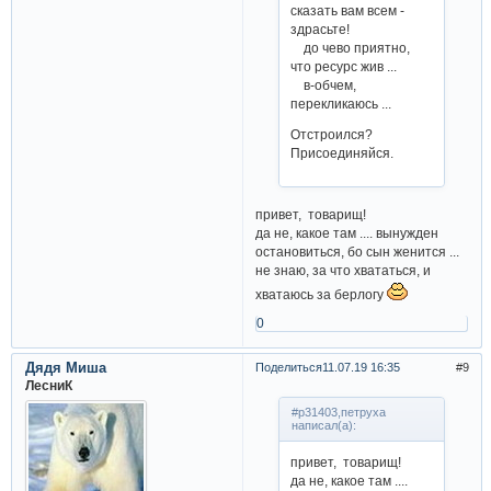
сказать вам всем -
здрасьте!
до чево приятно,
что ресурс жив ...
в-обчем,
перекликаюсь ...
Отстроился?
Присоединяйся.
привет, товарищ!
да не, какое там .... вынужден
остановиться, бо сын женится ...
не знаю, за что хвататься, и
хватаюсь за берлогу
0
Дядя Миша
Поделиться
11.07.19 16:35
9
ЛесниК
#p31403,петруха
написал(а):
привет, товарищ!
да не, какое там ....