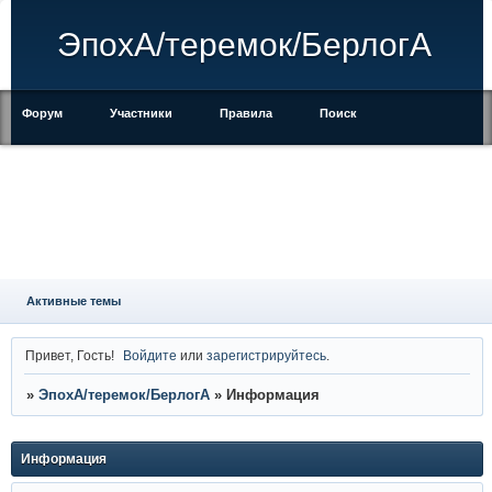
ЭпохА/теремок/БерлогА
Форум
Участники
Правила
Поиск
Регистрация
Войти
Активные темы
Привет, Гость!
Войдите
или
зарегистрируйтесь
.
»
ЭпохА/теремок/БерлогА
»
Информация
Информация