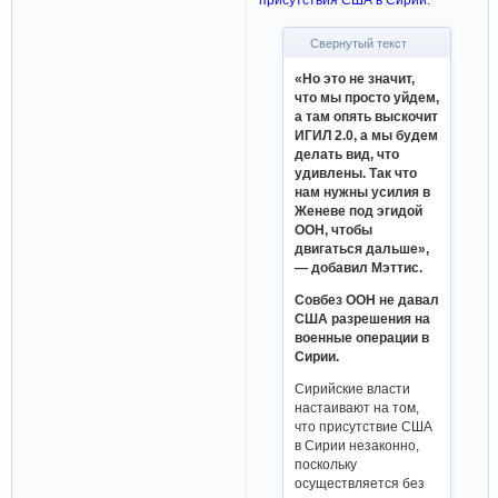
Свернутый текст
«Но это не значит,
что мы просто уйдем,
а там опять выскочит
ИГИЛ 2.0, а мы будем
делать вид, что
удивлены. Так что
нам нужны усилия в
Женеве под эгидой
ООН, чтобы
двигаться дальше»,
— добавил Мэттис.
Совбез ООН не давал
США разрешения на
военные операции в
Сирии.
Сирийские власти
настаивают на том,
что присутствие США
в Сирии незаконно,
поскольку
осуществляется без