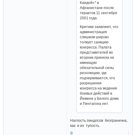
Каидой»* в
Афганистане после
терактов 11 сентября
2001 года.
Критики заявляют, что
администрация
слишком широко
толкует санкцию
конгресса. Палата
представителей во
вторник приняла не
имеющую
обязательной силы
резолюцию, где
подчеркивается, что
разрешения
конгресса на ведение
боевых действий в
Йемене у Белого дома
и Пентагона нет.
Наглость пиндосов безгранична,
как и их тупость.
0