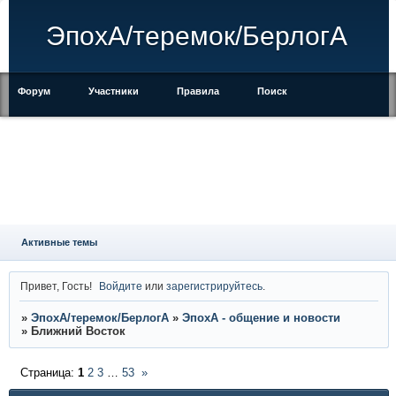
ЭпохА/теремок/БерлогА
Форум
Участники
Правила
Поиск
Регистрация
Войти
Активные темы
Привет, Гость!
Войдите
или
зарегистрируйтесь
.
»
ЭпохА/теремок/БерлогА
»
ЭпохА - общение и новости
»
Ближний Восток
Страница:
1
2
3
…
53
»