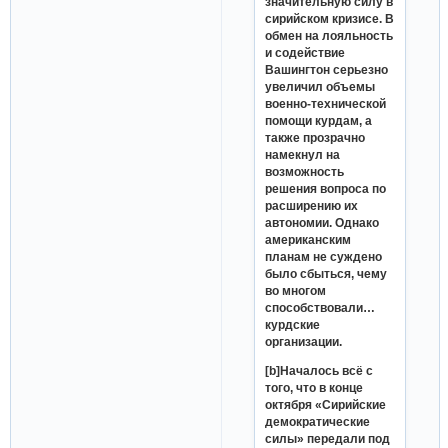
значительную силу в
сирийском кризисе. В
обмен на лояльность
и содействие
Вашингтон серьезно
увеличил объемы
военно-технической
помощи курдам, а
также прозрачно
намекнул на
возможность
решения вопроса по
расширению их
автономии. Однако
американским
планам не суждено
было сбыться, чему
во многом
способствовали…
курдские
организации.
[b]Началось всё с
того, что в конце
октября «Сирийские
демократические
силы» передали под