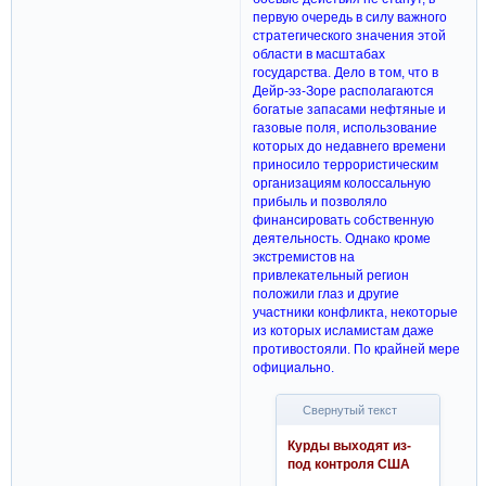
первую очередь в силу важного
стратегического значения этой
области в масштабах
государства. Дело в том, что в
Дейр-эз-Зоре располагаются
богатые запасами нефтяные и
газовые поля, использование
которых до недавнего времени
приносило террористическим
организациям колоссальную
прибыль и позволяло
финансировать собственную
деятельность. Однако кроме
экстремистов на
привлекательный регион
положили глаз и другие
участники конфликта, некоторые
из которых исламистам даже
противостояли. По крайней мере
официально.
Свернутый текст
Курды выходят из-
под контроля США