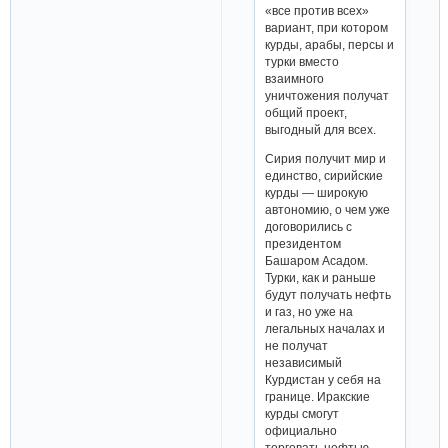
«все против всех»
вариант, при котором
курды, арабы, персы и
турки вместо
взаимного
уничтожения получат
общий проект,
выгодный для всех.
Сирия получит мир и
единство, сирийские
курды — широкую
автономию, о чем уже
договорились с
президентом
Башаром Асадом.
Турки, как и раньше
будут получать нефть
и газ, но уже на
легальных началах и
не получат
независимый
Курдистан у себя на
границе. Иракские
курды смогут
официально
торговать нефтью