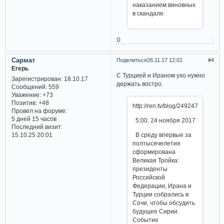
наказанием виновных
в скандале.
0
Сармат
Поделиться
26.11.17 12:01
4
Егерь
С Турцией и Ираном ухо нужно
Зарегистрирован
: 18.10.17
держать востро.
Сообщений:
559
Уважение:
+73
Позитив:
+48
http://ren.tv/blog/249247
Провел на форуме:
5 дней 15 часов
5:00, 24 ноября 2017
Последний визит:
15.10.25 20:01
В среду впервые за
полтысячелетия
сформирована
Великая Тройка:
президенты
Российской
Федерации, Ирана и
Турции собрались в
Сочи, чтобы обсудить
будущее Сирии.
Событие