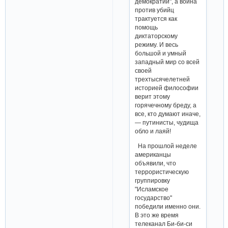
демократии", а война
против убийц
трактуется как
помощь
диктаторскому
режиму. И весь
большой и умный
западный мир со всей
своей
трехтысячелетней
историей философии
верит этому
горячечному бреду, а
все, кто думают иначе,
— путинисты, чудища
обло и лаяй!
На прошлой неделе
американцы
объявили, что
террористическую
группировку
"Исламское
государство"
победили именно они.
В это же время
телеканал Би-би-си