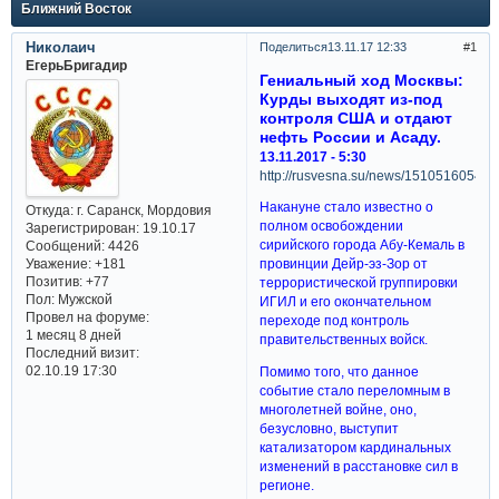
Ближний Восток
Николаич
Поделиться
13.11.17 12:33
1
ЕгерьБригадир
Гениальный ход Москвы:
Курды выходят из-под
контроля США и отдают
нефть России и Асаду.
13.11.2017 - 5:30
http://rusvesna.su/news/1510516054
Накануне стало известно о
Откуда:
г. Саранск, Мордовия
полном освобождении
Зарегистрирован
: 19.10.17
сирийского города Абу-Кемаль в
Сообщений:
4426
Уважение:
+181
провинции Дейр-эз-Зор от
Позитив:
+77
террористической группировки
Пол:
Мужской
ИГИЛ и его окончательном
Провел на форуме:
переходе под контроль
1 месяц 8 дней
правительственных войск.
Последний визит:
02.10.19 17:30
Помимо того, что данное
событие стало переломным в
многолетней войне, оно,
безусловно, выступит
катализатором кардинальных
изменений в расстановке сил в
регионе.