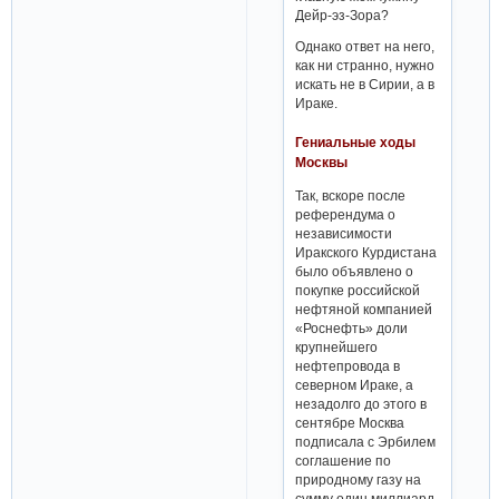
Дейр-эз-Зора?
Однако ответ на него,
как ни странно, нужно
искать не в Сирии, а в
Ираке.
Гениальные ходы
Москвы
Так, вскоре после
референдума о
независимости
Иракского Курдистана
было объявлено о
покупке российской
нефтяной компанией
«Роснефть» доли
крупнейшего
нефтепровода в
северном Ираке, а
незадолго до этого в
сентябре Москва
подписала с Эрбилем
соглашение по
природному газу на
сумму один миллиард