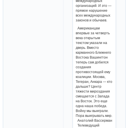
международных
организаций. И это —
прямое нарушение
всех международных
законов и обычаев.
Американцам
впервые за четверть
века открытым
текстом указали на
дверь. Вместо
карманного Ближнего
Востока Вашингтон
теперь сам добился
создания
противостоящей ему
коалиции. Москва,
Тегеран, Анкара — кто
дальше? Центр
тяжести мироздания
смещается с Запада
на Восток. Это еще
одна наша победа.
Войну мы выиграли.
Пора выигрывать мир.
Анатолий Вассерман
Телеведущий