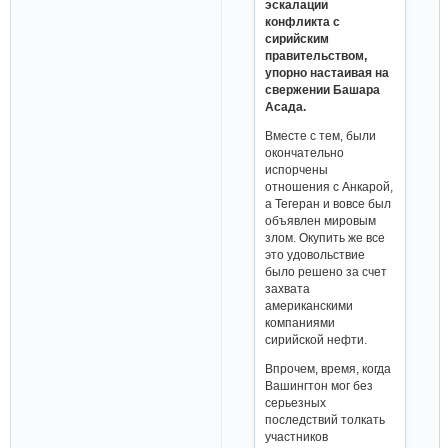
эскалации
конфликта с
сирийским
правительством,
упорно настаивая на
свержении Башара
Асада.
Вместе с тем, были
окончательно
испорчены
отношения с Анкарой,
а Тегеран и вовсе был
объявлен мировым
злом. Окупить же все
это удовольствие
было решено за счет
захвата
американскими
компаниями
сирийской нефти.
Впрочем, время, когда
Вашингтон мог без
серьезных
последствий толкать
участников