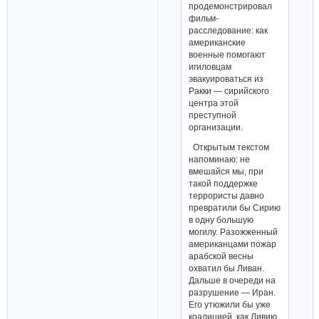
продемонстрировал
фильм-
расследование: как
американские
военные помогают
игиловцам
эвакуироваться из
Ракки — сирийского
центра этой
преступной
организации.
Открытым текстом
напоминаю: не
вмешайся мы, при
такой поддержке
террористы давно
превратили бы Сирию
в одну большую
могилу. Разожженный
американцами пожар
арабской весны
охватил бы Ливан.
Дальше в очереди на
разрушение — Иран.
Его утюжили бы уже
коалицией, как Ливию,