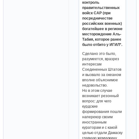
контроль
правительственных
войск САР (при
посредничестве
российских военных)
богатейшее в регионе
месторождение Аль-
Табия, которое ранее
было отбито у ИГИЛ*.
Сделано это было,
разумеется, вразрез
интересам
Соединенных Штатов
и вызвало за океаном
вполне объяснимое
недовольство.
Но в этом случае
возникает резонный
вопрос: для чего
курдские
формирования пошли
наперекор своим
иностранным
кураторам и с какой
целью отдали Дамаску
главную жемчужину