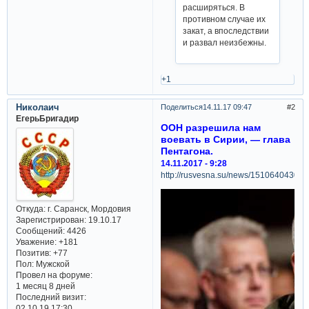
расширяться. В
противном случае их
закат, а впоследствии
и развал неизбежны.
+1
Николаич
Поделиться
14.11.17 09:47
2
ЕгерьБригадир
ООН разрешила нам
воевать в Сирии, — глава
Пентагона.
14.11.2017 - 9:28
http://rusvesna.su/news/1510640430
Откуда:
г. Саранск, Мордовия
Зарегистрирован
: 19.10.17
Сообщений:
4426
Уважение:
+181
Позитив:
+77
Пол:
Мужской
Провел на форуме:
1 месяц 8 дней
Последний визит:
02.10.19 17:30