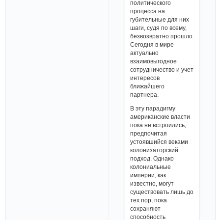
политического
процесса на
губительные для них
шаги, судя по всему,
безвозвратно прошло.
Сегодня в мире
актуально
взаимовыгодное
сотрудничество и учет
интересов
ближайшего
партнера.
В эту парадигму
американские власти
пока не встроились,
предпочитая
устоявшийся веками
колонизаторский
подход. Однако
колониальные
империи, как
известно, могут
существовать лишь до
тех пор, пока
сохраняют
способность