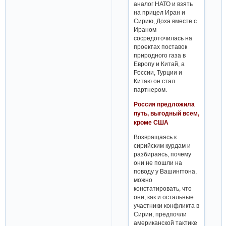
аналог НАТО и взять
на прицел Иран и
Сирию, Доха вместе с
Ираном
сосредоточилась на
проектах поставок
природного газа в
Европу и Китай, а
России, Турции и
Китаю он стал
партнером.
Россия предложила
путь, выгодный всем,
кроме США
Возвращаясь к
сирийским курдам и
разбираясь, почему
они не пошли на
поводу у Вашингтона,
можно
констатировать, что
они, как и остальные
участники конфликта в
Сирии, предпочли
американской тактике