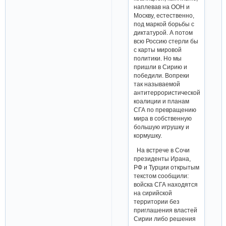
наплевав на ООН и
Москву, естественно,
под маркой борьбы с
диктатурой. А потом
всю Россию стерли бы
с карты мировой
политики. Но мы
пришли в Сирию и
победили. Вопреки
так называемой
антитеррористической
коалиции и планам
СГА по превращению
мира в собственную
большую игрушку и
кормушку.
На встрече в Сочи
президенты Ирана,
РФ и Турции открытым
текстом сообщили:
войска СГА находятся
на сирийской
территории без
приглашения властей
Сирии либо решения