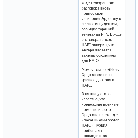
ходе телефонного
разговора вновь
принес свои
извинения Эрдогану в
связи с инцидентом,
сообщил турецкий
телеканал NTV. В ходе
разговора генсек
НАТО заверил, что
Анкара является
важным союзником
для НАТО.
Между тем, в субботу
Эрдоган заявил о
кризисе доверия в
НАТО.
В пятницу стало
известно, что
норвежские военные
поместили фото
Эрдогана на стенд с
«пособниками врагов
НАТО». Турция
пообещала
проследить за