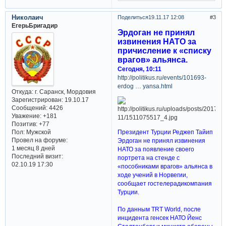
Николаич
Поделиться
19.11.17 12:08
3
ЕгерьБригадир
Эрдоган не принял
извинения НАТО за
причисление к «списку
врагов» альянса.
Сегодня, 10:11
http://politikus.ru/events/101693-
erdog … yansa.html
Откуда:
г. Саранск, Мордовия
Зарегистрирован
: 19.10.17
Сообщений:
4426
Уважение:
+181
Позитив:
+77
Президент Турции Реджеп Тайип
Пол:
Мужской
Провел на форуме:
Эрдоган не принял извинения
1 месяц 8 дней
НАТО за появление своего
Последний визит:
портрета на стенде с
02.10.19 17:30
«пособниками врагов» альянса в
ходе учений в Норвегии,
сообщает гостелерадикомпания
Турции.
По данным TRT World, после
инцидента генсек НАТО Йенс