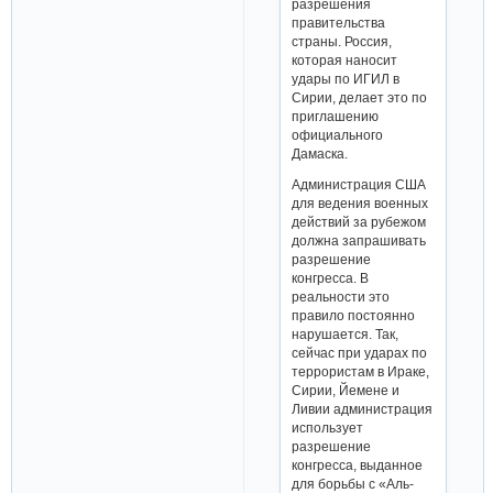
разрешения
правительства
страны. Россия,
которая наносит
удары по ИГИЛ в
Сирии, делает это по
приглашению
официального
Дамаска.
Администрация США
для ведения военных
действий за рубежом
должна запрашивать
разрешение
конгресса. В
реальности это
правило постоянно
нарушается. Так,
сейчас при ударах по
террористам в Ираке,
Сирии, Йемене и
Ливии администрация
использует
разрешение
конгресса, выданное
для борьбы с «Аль-