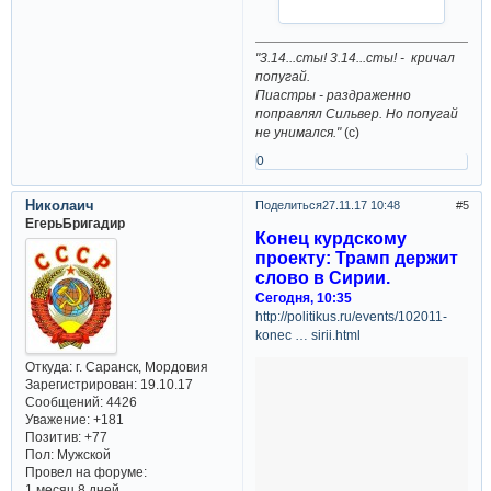
"3.14...сты! 3.14...сты! - кричал
попугай.
Пиастры - раздраженно
поправлял Сильвер. Но попугай
не унимался."
(с)
0
Николаич
Поделиться
27.11.17 10:48
5
ЕгерьБригадир
Конец курдскому
проекту: Трамп держит
слово в Сирии.
Сегодня, 10:35
http://politikus.ru/events/102011-
konec … sirii.html
Откуда:
г. Саранск, Мордовия
Зарегистрирован
: 19.10.17
Сообщений:
4426
Уважение:
+181
Позитив:
+77
Пол:
Мужской
Провел на форуме:
1 месяц 8 дней