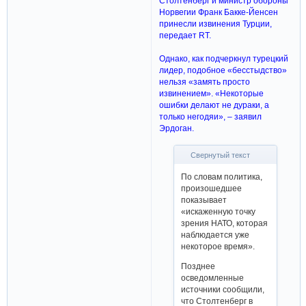
Столтенберг и министр обороны
Норвегии Франк Бакке-Йенсен
принесли извинения Турции,
передает RT.
Однако, как подчеркнул турецкий
лидер, подобное «бесстыдство»
нельзя «замять просто
извинением». «Некоторые
ошибки делают не дураки, а
только негодяи», – заявил
Эрдоган.
Свернутый текст
По словам политика,
произошедшее
показывает
«искаженную точку
зрения НАТО, которая
наблюдается уже
некоторое время».
Позднее
осведомленные
источники сообщили,
что Столтенберг в