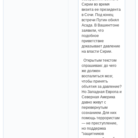
Сирии во время
визита ее президента
в Сочи. Под конец
встречи Путин обнял
Асада. В Вашингтоне
заявили, что
подобное
приветствие
доказывает давление
на власти Сирии.
Открытым текстом
спрашиваю: до чего
же должен
воспалиться мозг,
чтобы принять
объятия за давление?
Но Западная Европа и
Северная Америка
давно живут с
перевернутым
сознанием. Для них
помощь террористам
— не преступление,
но поддержка
"защитников