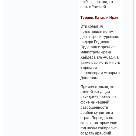
с «Роснефтью», то
есть с Россией.
Турция, Катар и Ирак
Эти события
подготовили почву
для встречи турецкого
лидера Реджепа
Эрдогана с премьер-
министром Ирака
Хайдера аль-Абади, а
также расчистили путь
к прямым
переговорам Анкары с
Дамаском.
Примечательно, что в
схожей ситуации
находится Катар. На
фоне нынешней
разобщенности
арабов-суннитов и
стран Персидского
залива, которые еще
год назад собирались
создать арабский