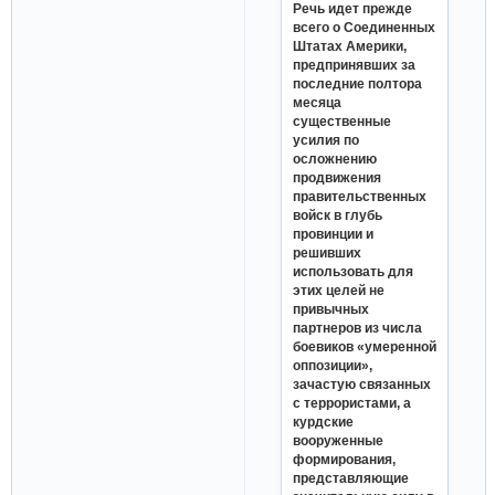
Речь идет прежде
всего о Соединенных
Штатах Америки,
предпринявших за
последние полтора
месяца
существенные
усилия по
осложнению
продвижения
правительственных
войск в глубь
провинции и
решивших
использовать для
этих целей не
привычных
партнеров из числа
боевиков «умеренной
оппозиции»,
зачастую связанных
с террористами, а
курдские
вооруженные
формирования,
представляющие