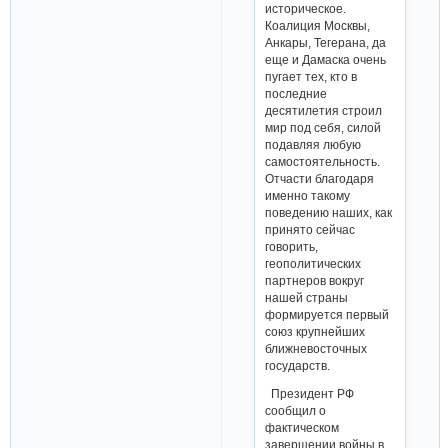
историческое.
Коалиция Москвы,
Анкары, Тегерана, да
еще и Дамаска очень
пугает тех, кто в
последние
десятилетия строил
мир под себя, силой
подавляя любую
самостоятельность.
Отчасти благодаря
именно такому
поведению наших, как
принято сейчас
говорить,
геополитических
партнеров вокруг
нашей страны
формируется первый
союз крупнейших
ближневосточных
государств.
Президент РФ
сообщил о
фактическом
завершении войны в