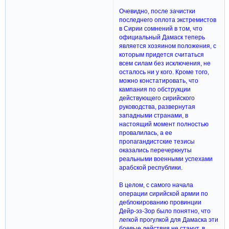
Очевидно, после зачистки
последнего оплота экстремистов
в Сирии сомнений в том, что
официальный Дамаск теперь
является хозяином положения, с
которым придется считаться
всем силам без исключения, не
осталось ни у кого. Кроме того,
можно констатировать, что
кампания по обструкции
действующего сирийского
руководства, развернутая
западными странами, в
настоящий момент полностью
провалилась, а ее
пропагандистские тезисы
оказались перечеркнуты
реальными военными успехами
арабской республики.
В целом, с самого начала
операции сирийской армии по
деблокированию провинции
Дейр-эз-Зор было понятно, что
легкой прогулкой для Дамаска эти
боевые действия не станут, в