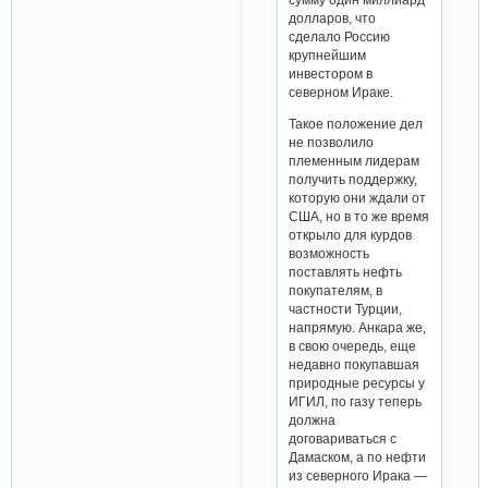
долларов, что
сделало Россию
крупнейшим
инвестором в
северном Ираке.
Такое положение дел
не позволило
племенным лидерам
получить поддержку,
которую они ждали от
США, но в то же время
открыло для курдов
возможность
поставлять нефть
покупателям, в
частности Турции,
напрямую. Анкара же,
в свою очередь, еще
недавно покупавшая
природные ресурсы у
ИГИЛ, по газу теперь
должна
договариваться с
Дамаском, а по нефти
из северного Ирака —