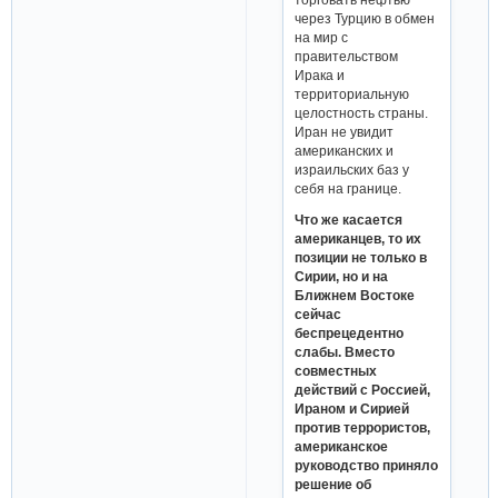
через Турцию в обмен
на мир с
правительством
Ирака и
территориальную
целостность страны.
Иран не увидит
американских и
израильских баз у
себя на границе.
Что же касается
американцев, то их
позиции не только в
Сирии, но и на
Ближнем Востоке
сейчас
беспрецедентно
слабы. Вместо
совместных
действий с Россией,
Ираном и Сирией
против террористов,
американское
руководство приняло
решение об