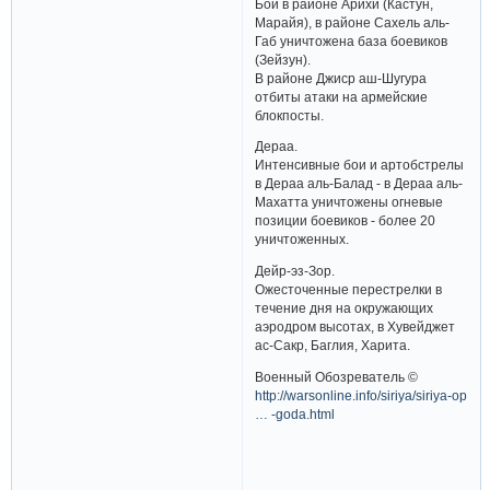
Бои в районе Арихи (Кастун,
Марайя), в районе Сахель аль-
Габ уничтожена база боевиков
(Зейзун).
В районе Джиср аш-Шугура
отбиты атаки на армейские
блокпосты.
Дераа.
Интенсивные бои и артобстрелы
в Дераа аль-Балад - в Дераа аль-
Махатта уничтожены огневые
позиции боевиков - более 20
уничтоженных.
Дейр-эз-Зор.
Ожесточенные перестрелки в
течение дня на окружающих
аэродром высотах, в Хувейджет
ас-Сакр, Баглия, Харита.
Военный Обозреватель ©
http://warsonline.info/siriya/siriya-op
… -goda.html