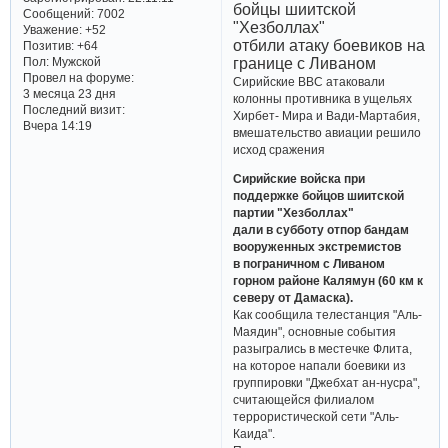
бойцы шиитской
Сообщений:
7002
"Хезболлах"
Уважение:
+52
отбили атаку боевиков на
Позитив:
+64
границе с Ливаном
Пол:
Мужской
Провел на форуме:
Сирийские ВВС атаковали
3 месяца 23 дня
колонны противника в ущельях
Последний визит:
Хирбет- Мира и Вади-Мартабия,
Вчера 14:19
вмешательство авиации решило
исход сражения
Сирийские войска при
поддержке бойцов шиитской
партии "Хезболлах"
дали в субботу отпор бандам
вооруженных экстремистов
в пограничном с Ливаном
горном районе Калямун (60 км к
северу от Дамаска).
Как сообщила телестанция "Аль-
Маядин", основные события
разыгрались в местечке Флита,
на которое напали боевики из
группировки "Джебхат ан-нусра",
считающейся филиалом
террористической сети "Аль-
Каида".