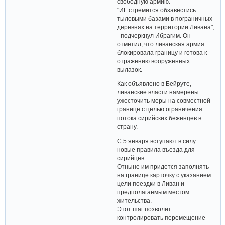
свободную армию.
"ИГ стремится обзавестись
тыловыми базами в пограничных
деревнях на территории Ливана",
- подчеркнул Ибрагим. Он
отметил, что ливанская армия
блокировала границу и готова к
отражению вооруженных
вылазок.
Как объявлено в Бейруте,
ливанские власти намерены
ужесточить меры на совместной
границе с целью ограничения
потока сирийских беженцев в
страну.
С 5 января вступают в силу
новые правила въезда для
сирийцев.
Отныне им придется заполнять
на границе карточку с указанием
цели поездки в Ливан и
предполагаемым местом
жительства.
Этот шаг позволит
контролировать перемещение