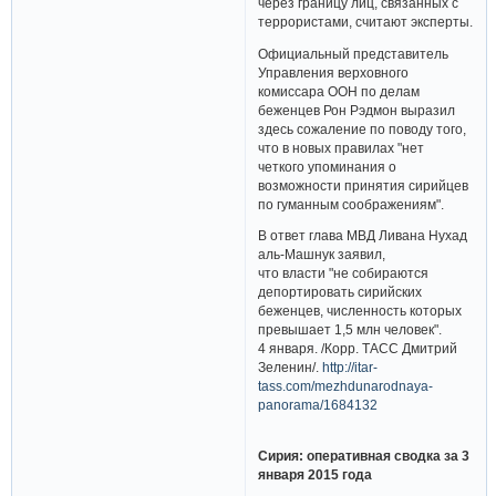
через границу лиц, связанных с
террористами, считают эксперты.
Официальный представитель
Управления верховного
комиссара ООН по делам
беженцев Рон Рэдмон выразил
здесь сожаление по поводу того,
что в новых правилах "нет
четкого упоминания о
возможности принятия сирийцев
по гуманным соображениям".
В ответ глава МВД Ливана Нухад
аль-Машнук заявил,
что власти "не собираются
депортировать сирийских
беженцев, численность которых
превышает 1,5 млн человек".
4 января. /Корр. ТАСС Дмитрий
Зеленин/.
http://itar-
tass.com/mezhdunarodnaya-
panorama/1684132
Сирия: оперативная сводка за 3
января 2015 года