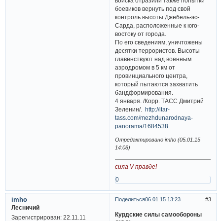
войска отразили также попытки
боевиков вернуть под свой
контроль высоты Джебель-эс-
Сарда, расположенные к юго-
востоку от города.
По его сведениям, уничтожены
десятки террористов. Высоты
главенствуют над военным
аэродромом в 5 км от
провинциального центра,
который пытаются захватить
бандформирования.
4 января. /Корр. ТАСС Дмитрий
Зеленин/.
http://itar-
tass.com/mezhdunarodnaya-
panorama/1684538
Отредактировано imho (05.01.15
14:08)
сила V правде!
0
imho
Поделиться
06.01.15 13:23
3
Лесничий
Курдские силы самообороны
Зарегистрирован
: 22.11.11