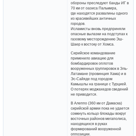
обороны преследуют банды ИГ в
70 км от оазиса Пальмира,
где находятся развалины одного
из красивейших античных
городов.
Исламисты вновь предприняли
опасные вылазки на подступах к
газовому месторождению Эш-
Шаер к востоку от Хомса.
Сирийское командование
применило авиацию для
бомбардировок оплотов
вооруженных группировок в Эль-
Латамане (провинция Хама) и в
Эс-Сайяде под городом
Камышлы на границе с Турцией.
О потерях моджахедов сведений
не приводится.
В Алеппо (360 км от Дамаска)
сирийской армии пока не удается
сомкнуть кольцо блокады вокруг
восточных районов мегаполиса,
находящихся в руках
формирований вооруженной
оппозиции.