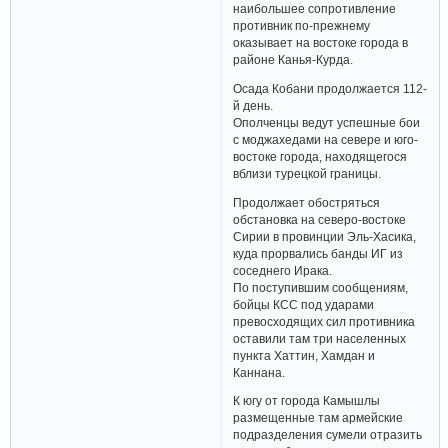
наибольшее сопротивление
противник по-прежнему
оказывает на востоке города в
районе Канья-Курда.
Осада Кобани продолжается 112-
й день.
Ополченцы ведут успешные бои
с моджахедами на севере и юго-
востоке города, находящегося
вблизи турецкой границы.
Продолжает обостряться
обстановка на северо-востоке
Сирии в провинции Эль-Хасика,
куда прорвались банды ИГ из
соседнего Ирака.
По поступившим сообщениям,
бойцы КСС под ударами
превосходящих сил противника
оставили там три населенных
пункта Хаттин, Хамдан и
Каннана.
К югу от города Камышлы
размещенные там армейские
подразделения сумели отразить