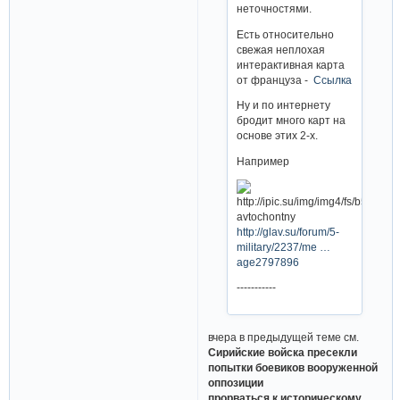
неточностями.
Есть относительно
свежая неплохая
интерактивная карта
от француза -
Ссылка
Ну и по интернету
бродит много карт на
основе этих 2-х.
Например
avtochontny
http://glav.su/forum/5-
military/2237/me …
age2797896
-----------
вчера в предыдущей теме см.
Сирийские войска пресекли
попытки боевиков вооруженной
оппозиции
прорваться к историческому