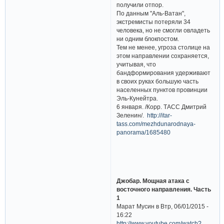
получили отпор.
По данным "Аль-Ватан",
экстремисты потеряли 34
человека, но не смогли овладеть
ни одним блокпостом.
Тем не менее, угроза столице на
этом направлении сохраняется,
учитывая, что
бандформирования удерживают
в своих руках большую часть
населенных пунктов провинции
Эль-Кунейтра.
6 января. /Корр. ТАСС Дмитрий
Зеленин/.
http://itar-
tass.com/mezhdunarodnaya-
panorama/1685480
Джобар. Мощная атака с
восточного направления. Часть
1
Марат Мусин в Втр, 06/01/2015 -
16:22
http://www.youtube.com/watch?