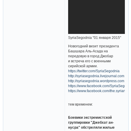
SyriaSegodnia "01 января 2015"
Новогодний визит президента
Башшара Аль-Асада на
передовую в город Джобар
и встреча его с военными
сирийской армии.
https://twitter.com/SyriaSegodnia
http://syriasegodnia.livejournal.com
http://syriasegodnia.wordpress.com
https://www.facebook.com/SyriaSegodn
https://www.facebook.com/the.syrian.ou
тем временем:
Боевики экстремистской
группировки "Джебхат ан-
нусра" обстреляли жилые