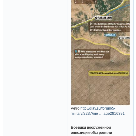
Petro
http://glav.su/forum/5-
military/2237/me … age2816391
Боевики вооруженной
оппозиции обстреляли