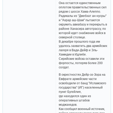
Она остается единственным
оплотом правительственных сил
рядом с шоссе Хама-Алеппо.
Радикалы из "Джебхат ан-нусры"
и "Ахрар аш-Шам" пытаются
окружить авиабазу и перекрыть в
районе Ханасира автотрассу, по
которой идет снабжение войск в
северной столице.
В декабре прошлого года им
удалось захватить два армейских
лагеря в Вади-Дейф и Эль-
Хамидии в Идлибе.
Сирийские войска оставили эти
форпосты, потеряв более 200
солдат.
В окрестностях Дейр-эз-Зора на
Евфрате армейские части
освободили от банд "Исламского
государства" (ИГ) населенный
пункт Бугейлия,
где находился один из
оперативных штабов
моджахедов.
Как сообщил военный источник,