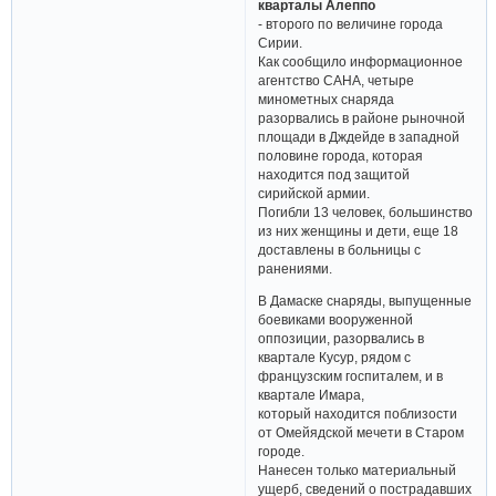
кварталы Алеппо
- второго по величине города
Сирии.
Как сообщило информационное
агентство САНА, четыре
минометных снаряда
разорвались в районе рыночной
площади в Дждейде в западной
половине города, которая
находится под защитой
сирийской армии.
Погибли 13 человек, большинство
из них женщины и дети, еще 18
доставлены в больницы с
ранениями.
В Дамаске снаряды, выпущенные
боевиками вооруженной
оппозиции, разорвались в
квартале Кусур, рядом с
французским госпиталем, и в
квартале Имара,
который находится поблизости
от Омейядской мечети в Старом
городе.
Нанесен только материальный
ущерб, сведений о пострадавших