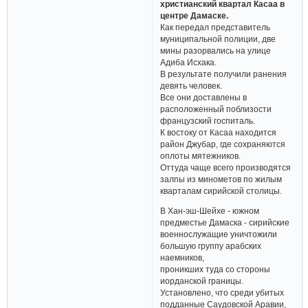
христианский квартал Касаа в
центре Дамаске.
Как передал представитель
муниципальной полиции, две
мины разорвались на улице
Адиба Исхака.
В результате получили ранения
девять человек.
Все они доставлены в
расположенный поблизости
французский госпиталь.
К востоку от Касаа находится
район Джубар, где сохраняются
оплоты мятежников.
Оттуда чаще всего производятся
залпы из минометов по жилым
кварталам сирийской столицы.
В Хан-эш-Шейхе - южном
предместье Дамаска - сирийские
военнослужащие уничтожили
большую группу арабских
наемников,
проникших туда со стороны
иорданской границы.
Установлено, что среди убитых
подданные Саудовской Аравии,