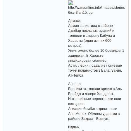
Дамаск.
Армия зачистила в районе
Джобар несколько зданий и
тоннели в сторону Кабуна и
Харасты (один из них 600
метров).
Уничтожено более 10 боевиков, 1
задержан. В Харасте
ликвидирован снайпер.
Артиллерия подавляет огневые
точки исламистов в Бала, Закия,
Ат-Тейба.
Алеппо.
Боевики атаковали армию в Аль-
Брейдж и лагере Хандарат.
Интенсивные перестрелки шли
весь день.
Авиация бомбит окрестности
Аль-Мелех. Обмены ударами в
районе Захраа - Бьянун.
Идлеб.