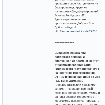
проводит новое наступление на
блокированную крупную
группировку бандформирований
Фронта Ан Нусра и ИГ.
Здесь передовая линия
противостояния Добра и Зла...
Добро победит!
http://anna-news.info/node/27256
============
Сирийские войска при
поддержке авиации и
ополченцев из племени шейтат
отразили нападение банд
"Исламского государства" (ИГ)
на нефтяное месторождение
Эт-Тим в провинции Дейр-эз-Зор
(432 км от Дамаска).
"Боевики атаковали большими
силами", - сообщил военный
источник. По его словам, "убиты и
ранены десятки террористов".
Моджахеды пытались перекрыть
нефтепровод и захватить склады