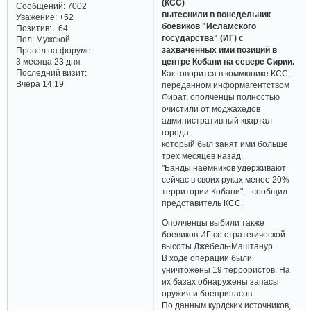
(КСС)
Сообщений:
7002
вытеснили в понедельник
Уважение:
+52
боевиков "Исламского
Позитив:
+64
государства" (ИГ) с
Пол:
Мужской
захваченных ими позиций в
Провел на форуме:
центре Кобани на севере Сирии.
3 месяца 23 дня
Последний визит:
Как говорится в коммюнике КСС,
Вчера 14:19
переданном информагентством
Фират, ополченцы полностью
очистили от моджахедов
административный квартал
города,
который был занят ими больше
трех месяцев назад.
"Банды наемников удерживают
сейчас в своих руках менее 20%
территории Кобани", - сообщил
представитель КСС.
Ополченцы выбили также
боевиков ИГ со стратегической
высоты Джебель-Маштанур.
В ходе операции были
уничтожены 19 террористов. На
их базах обнаружены запасы
оружия и боеприпасов.
По данным курдских источников,