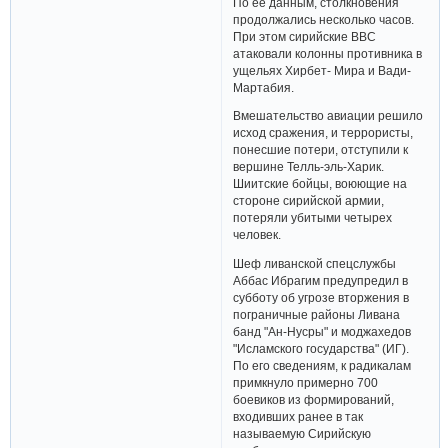
По ее данным, столкновения
продолжались несколько часов.
При этом сирийские ВВС
атаковали колонны противника в
ущельях Хирбет- Мира и Вади-
Мартабия.
Вмешательство авиации решило
исход сражения, и террористы,
понесшие потери, отступили к
вершине Телль-эль-Харик.
Шиитские бойцы, воюющие на
стороне сирийской армии,
потеряли убитыми четырех
человек.
Шеф ливанской спецслужбы
Аббас Ибрагим предупредил в
субботу об угрозе вторжения в
пограничные районы Ливана
банд "Ан-Нусры" и моджахедов
"Исламского государства" (ИГ).
По его сведениям, к радикалам
примкнуло примерно 700
боевиков из формирований,
входивших ранее в так
называемую Сирийскую