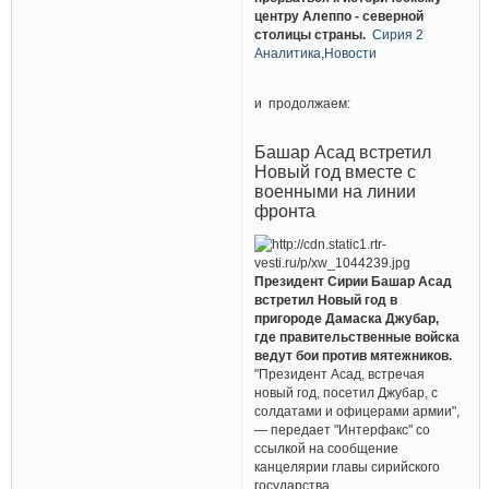
центру Алеппо - северной
столицы страны.
Сирия 2
Аналитика,Новости
и продолжаем:
Башар Асад встретил
Новый год вместе с
военными на линии
фронта
Президент Сирии Башар Асад
встретил Новый год в
пригороде Дамаска Джубар,
где правительственные войска
ведут бои против мятежников.
"Президент Асад, встречая
новый год, посетил Джубар, с
солдатами и офицерами армии",
— передает "Интерфакс" со
ссылкой на сообщение
канцелярии главы сирийского
государства.