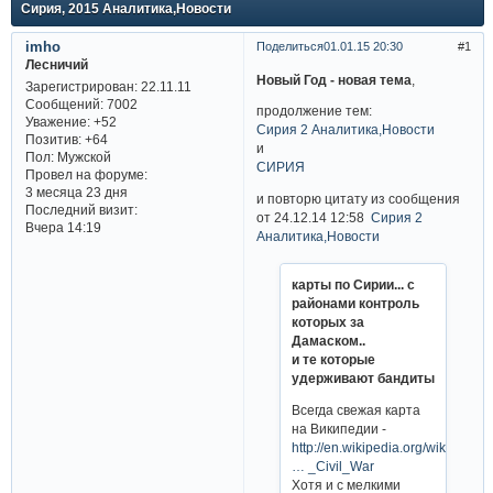
Сирия, 2015 Аналитика,Новости
imho
Поделиться
01.01.15 20:30
1
Лесничий
Новый Год - новая тема
,
Зарегистрирован
: 22.11.11
Сообщений:
7002
продолжение тем:
Уважение:
+52
Сирия 2 Аналитика,Новости
Позитив:
+64
и
Пол:
Мужской
СИРИЯ
Провел на форуме:
3 месяца 23 дня
и повторю цитату из сообщения
Последний визит:
от 24.12.14 12:58
Сирия 2
Вчера 14:19
Аналитика,Новости
карты по Сирии... с
районами контроль
которых за
Дамаском..
и те которые
удерживают бандиты
Всегда свежая карта
на Википедии -
http://en.wikipedia.org/wiki/Citie
… _Civil_War
Хотя и с мелкими