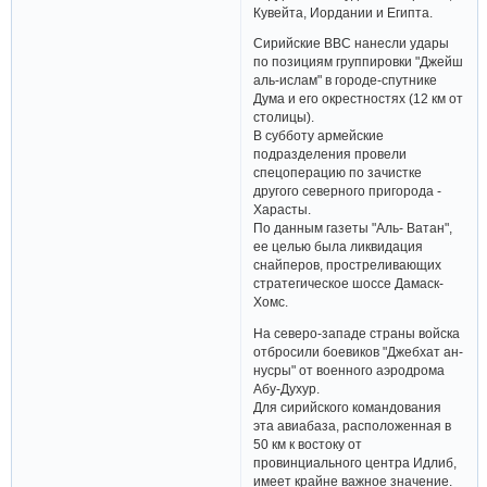
Кувейта, Иордании и Египта.
Сирийские ВВС нанесли удары
по позициям группировки "Джейш
аль-ислам" в городе-спутнике
Дума и его окрестностях (12 км от
столицы).
В субботу армейские
подразделения провели
спецоперацию по зачистке
другого северного пригорода -
Харасты.
По данным газеты "Аль- Ватан",
ее целью была ликвидация
снайперов, простреливающих
стратегическое шоссе Дамаск-
Хомс.
На северо-западе страны войска
отбросили боевиков "Джебхат ан-
нусры" от военного аэродрома
Абу-Духур.
Для сирийского командования
эта авиабаза, расположенная в
50 км к востоку от
провинциального центра Идлиб,
имеет крайне важное значение.