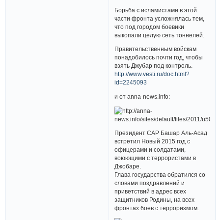
Борьба с исламистами в этой
части фронта усложнялась тем,
что под городом боевики
выкопали целую сеть тоннелей.
Правительственным войскам
понадобилось почти год, чтобы
взять Джубар под контроль.
http://www.vesti.ru/doc.html?
id=2245093
и от anna-news.info:
Президент САР Башар Аль-Асад
встретил Новый 2015 год с
офицерами и солдатами,
воюющими с террористами в
Джобаре.
Глава государства обратился со
словами поздравлений и
приветствий в адрес всех
защитников Родины, на всех
фронтах боев с терроризмом.