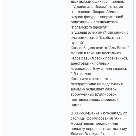
двух враждующих группировок
- "Джейш аль-Ислам", которую
возглавляет Захран Аллюш -
видная фигура в вооруженной
оппозиции и предводитель
"Исламского фронта",
и "Джейш аль-Умма", связанной с
экстремистской "Джебхат ан-
нусрой".
Как сообщила газета "Аль-Ватан",
Аллюш в течение нескольких
часов разбил своих противников,
арестовав их полевых
командиров. Ему в плен сдались
1,5 тыс. чел.
Как отмечают эксперты,
междоусобица на подступах к
Дамаску ослабляет лагерь
вооруженных группировок,
противостоящих сирийской
армии.
В Хан-эш-Шейхе к юго-западу от
столицы формирования "Ан-
Нусры" вновь предприняли
попытку перерезать автостраду
Дамаск-Эль-Кунейтра, но