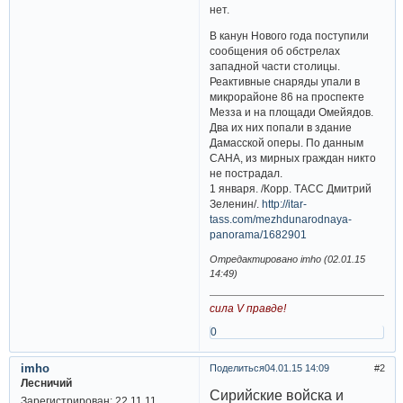
нет.
В канун Нового года поступили
сообщения об обстрелах
западной части столицы.
Реактивные снаряды упали в
микрорайоне 86 на проспекте
Мезза и на площади Омейядов.
Два их них попали в здание
Дамасской оперы. По данным
САНА, из мирных граждан никто
не пострадал.
1 января. /Корр. ТАСС Дмитрий
Зеленин/.
http://itar-
tass.com/mezhdunarodnaya-
panorama/1682901
Отредактировано imho (02.01.15
14:49)
сила V правде!
0
imho
Поделиться
04.01.15 14:09
2
Лесничий
Сирийские войска и
Зарегистрирован
: 22.11.11