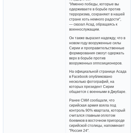
"Именно победы, которые вы
одерживаете в борьбе против
терроризма, сохраняют в нашей
стране хоть немного радости",
— сказал Асад, обращаясь к
военнослужащим.
Он также выразил надежду, что в
новом году вооруженные силы
Сирии и проправительственные
формирования смогут одержать
верх в борьбе против
вооруженных оппозиционеров.
На официальной странице Асада
в Facebook опубликовано
несколько фотографий, на
которых президент Сирии
общается с военными в Джубаре.
Ранее СМИ сообщали, что
сирийская армия взяла под
контроль 90% квартала, который
считался главным оплотом
боевиков в восточном пригороде
сирийской столицы, напоминает
"Россия 24".