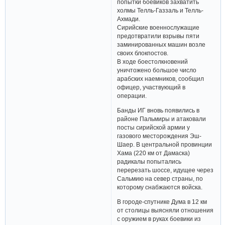
попытки боевиков захватить
холмы Телль-Газзаль и Телль-
Ахмади.
Сирийские военнослужащие
предотвратили взрывы пяти
заминированных машин возле
своих блокпостов.
В ходе боестолкновений
уничтожено большое число
арабских наемников, сообщил
офицер, участвующий в
операции.
Банды ИГ вновь появились в
районе Пальмиры и атаковали
посты сирийской армии у
газового месторождения Эш-
Шаер. В центральной провинции
Хама (220 км от Дамаска)
радикалы попытались
перерезать шоссе, идущее через
Сальмию на север страны, по
которому снабжаются войска.
В городе-спутнике Дума в 12 км
от столицы выясняли отношения
с оружием в руках боевики из