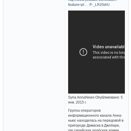
feature=pl … P-_LR20drU
Syria AnnaNews Опубликовано: 5
янв. 2015 г.
Группа операторов
информационного канала Анна-
ньюс находилась на передовой в
пригороде Дамаска в Джобаре,
где сирийская арабская армия