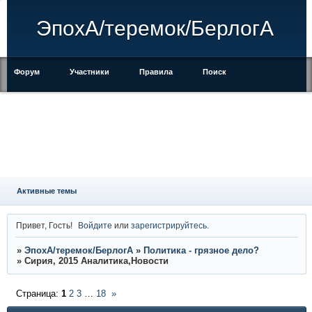
ЭпохА/теремок/БерлогА
Форум
Участники
Правила
Поиск
Регистрация
Войти
Активные темы
Привет, Гость!
Войдите
или
зарегистрируйтесь
.
»
ЭпохА/теремок/БерлогА
»
Политика - грязное дело?
»
Сирия, 2015 Аналитика,Новости
Страница:
1
2
3
…
18
»