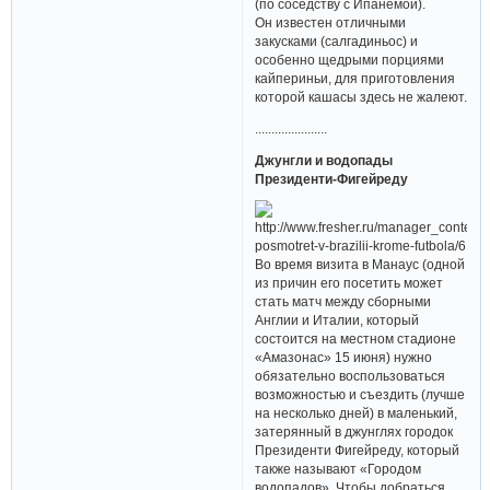
(по соседству с Ипанемой).
Он известен отличными
закусками (салгадиньос) и
особенно щедрыми порциями
кайпериньи, для приготовления
которой кашасы здесь не жалеют.
......................
Джунгли и водопады
Президенти-Фигейреду
Во время визита в Манаус (одной
из причин его посетить может
стать матч между сборными
Англии и Италии, который
состоится на местном стадионе
«Амазонас» 15 июня) нужно
обязательно воспользоваться
возможностью и съездить (лучше
на несколько дней) в маленький,
затерянный в джунглях городок
Президенти Фигейреду, который
также называют «Городом
водопадов». Чтобы добраться