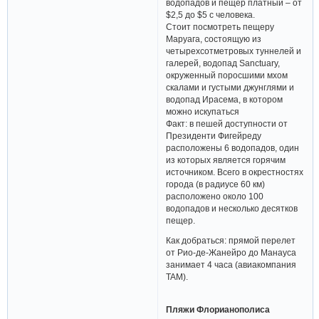
водопадов и пещер платный – от
$2,5 до $5 с человека.
Стоит посмотреть пещеру
Маруага, состоящую из
четырехсотметровых туннелей и
галерей, водопад Sanctuary,
окруженный поросшими мхом
скалами и густыми джунглями и
водопад Ирасема, в котором
можно искупаться
Факт: в пешей доступности от
Президенти Фигейреду
расположены 6 водопадов, один
из которых является горячим
источником. Всего в окрестностях
города (в радиусе 60 км)
расположено около 100
водопадов и несколько десятков
пещер.
Как добраться: прямой перелет
от Рио-де-Жанейро до Манауса
занимает 4 часа (авиакомпания
TAM).
Пляжи Флорианополиса