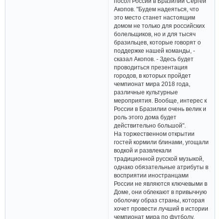
посол России в Бразилии Сергей
Акопов. "Будем надеяться, что
это место станет настоящим
домом не только для российских
болельщиков, но и для тысяч
бразильцев, которые говорят о
поддержке нашей команды, -
сказал Акопов. - Здесь будет
проводиться презентация
городов, в которых пройдет
чемпионат мира 2018 года,
различные культурные
мероприятия. Вообще, интерес к
России в Бразилии очень велик и
роль этого дома будет
действительно большой".
На торжественном открытии
гостей кормили блинами, угощали
водкой и развлекали
традиционной русской музыкой,
однако обязательные атрибуты в
восприятии иностранцами
России не являются ключевыми в
Доме, они облекают в привычную
оболочку образ страны, которая
хочет провести лучший в истории
чемпионат мира по футболу.