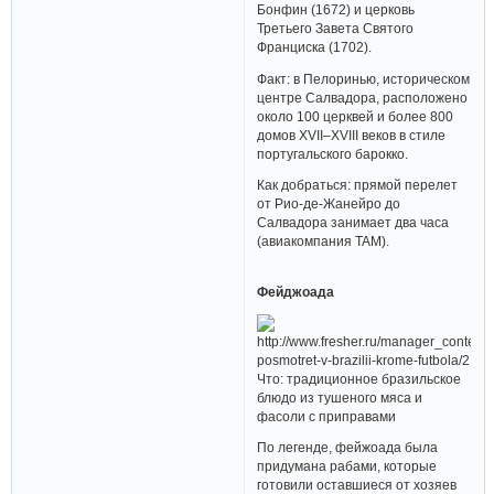
Бонфин (1672) и церковь
Третьего Завета Святого
Франциска (1702).
Факт: в Пелоринью, историческом
центре Салвадора, расположено
около 100 церквей и более 800
домов XVII–XVIII веков в стиле
португальского барокко.
Как добраться: прямой перелет
от Рио-де-Жанейро до
Салвадора занимает два часа
(авиакомпания TAM).
Фейджоада
Что: традиционное бразильское
блюдо из тушеного мяса и
фасоли c приправами
По легенде, фейжоада была
придумана рабами, которые
готовили оставшиеся от хозяев