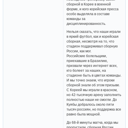
сборной в Корее в военной
форме, и кого корейская пресса
особо выделяла в составе
команды за
дисциплинированность.
Нельзя сказать, что наши играли
в яркий футбол, как и корейская
сборная, несмотря на то, что
стадион поддерживал сборную
России, как мог.
Российские болельщики,
приехавшие в Бразилию,
призвали через интернет всех,
кто болеет за наших, на
стадионе быть в цветах команды.
И мы точно знаем, что игроки
сборной знали об этом призыве.
С Кореей мы играли в красном,
но 42-тысячную арену заполнить
полностью наши не смогли. До
Куябы добралось около пяти
тысяч россиян, но поддержка все
равно была мощной.
До 68-й минуты матча, когда мы
пропустили, сборная России