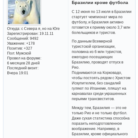
Бразилии кроме футбола
С 12 июня по 13 июля в Бразилии
стартует чемпионат мира по
футболу, и Бразилия активно
готовится к приему около 3,7 млн
Откуда:
с Севера я, но на Юге
болельщиков и туристов.
Зарегистрирован
: 19.11.11
Сообщений:
9492
По данным Всемирной
Уважение:
+178
туристской организации,
Позитив:
+327
половина из 6 млн туристов,
Пол:
Мужской
ежегодно посещающих
Провел на форуме:
Бразилию, проводят отпуск в
6 месяцев 28 дней
Рио.
Последний визит:
Поднимаются на Корковадо,
Вчера 19:01
чтобы постоять рядом с Христом
Искупителем, без сандалий
гуляют по Ипанеме, пляшут на
карнавалах среди украшенных
перьями трансвеститов.
Между тем, Бразилия — это не
только Рио и не только футбол.
Даже сухая статистика способна
поразить неподготовленное
воображение. Например, в
Бразилии, кроме официального