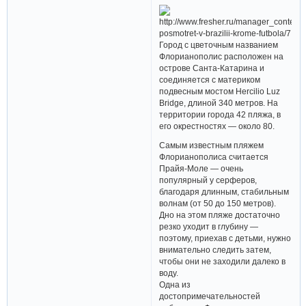
Город с цветочным названием
Флорианополис расположен на
острове Санта-Катарина и
соединяется с материком
подвесным мостом Hercilio Luz
Bridge, длиной 340 метров. На
территории города 42 пляжа, в
его окрестностях — около 80.
Самым известным пляжем
Флорианополиса считается
Прайя-Моле — очень
популярный у серферов,
благодаря длинным, стабильным
волнам (от 50 до 150 метров).
Дно на этом пляже достаточно
резко уходит в глубину —
поэтому, приехав с детьми, нужно
внимательно следить затем,
чтобы они не заходили далеко в
воду.
Одна из
достопримечательностей