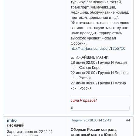
турниру: размещение гостей,
транспорт, коммуникации,
медицина, обслуживание команд,
протокол, церемонии и т.д".
"Фактически, это наша последняя
возможность научиться тому, как
надо проводить турнир столь
высокого уровня", - сказал
Сорокин.
http://itar-tass.com/sport/1255710
БЛИЖАЙШИЕ МАТЧИ
18 июня 02:00 / Группа H Россия
- : - Южная Корея
22 июня 20:00 / Группа H Бельгия
- : - Россия
27 июня 00:00 / Группа H Алжир
- : - Россия
сила V правде!
0
imho
Поделиться
18.06.14 12:41
4
Лесничий
Сборная России сыграла
Зарегистрирован
: 22.11.11
стартовый матч с Южной