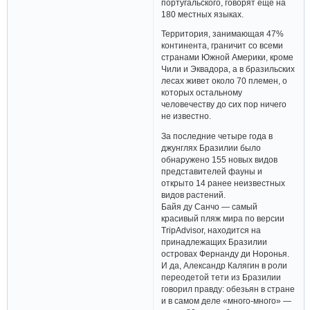
португальского, говорят еще на
180 местных языках.
Территория, занимающая 47%
континента, граничит со всеми
странами Южной Америки, кроме
Чили и Эквадора, а в бразильских
лесах живет около 70 племен, о
которых остальному
человечеству до сих пор ничего
не известно.
За последние четыре года в
джунглях Бразилии было
обнаружено 155 новых видов
представителей фауны и
открыто 14 ранее неизвестных
видов растений.
Байя ду Санчо — самый
красивый пляж мира по версии
TripAdvisor, находится на
принадлежащих Бразилии
островах Фернанду ди Норонья.
И да, Александр Калягин в роли
переодетой тети из Бразилии
говорил правду: обезьян в стране
и в самом деле «много-много» —