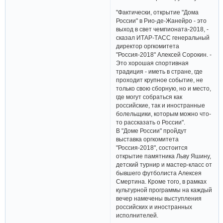
"Фактически, открытие "Дома
России" в Рио-де-Жанейро - это
выход в свет чемпионата-2018, -
сказал ИТАР-ТАСС генеральный
директор оргкомитета
"Россия-2018" Алексей Сорокин. -
Это хорошая спортивная
традиция - иметь в стране, где
проходит крупное событие, не
только свою сборную, но и место,
где могут собраться как
российские, так и иностранные
болельщики, которым можно что-
то рассказать о России".
В "Доме России" пройдут
выставка оргкомитета
"Россия-2018", состоится
открытие памятника Льву Яшину,
детский турнир и мастер-класс от
бывшего футболиста Алексея
Смертина. Кроме того, в рамках
культурной программы на каждый
вечер намечены выступления
российских и иностранных
исполнителей.