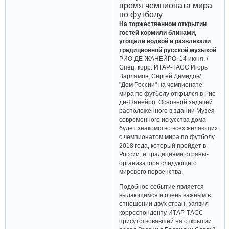
время чемпионата мира
по футболу
На торжественном открытии
гостей кормили блинами,
угощали водкой и развлекали
традиционной русской музыкой
РИО-ДЕ-ЖАНЕЙРО, 14 июня. /
Спец. корр. ИТАР-ТАСС Игорь
Варламов, Сергей Демидов/.
"Дом России" на чемпионате
мира по футболу открылся в Рио-
де-Жанейро. Основной задачей
расположенного в здании Музея
современного искусства дома
будет знакомство всех желающих
с чемпионатом мира по футболу
2018 года, который пройдет в
России, и традициями страны-
организатора следующего
мирового первенства.
Подобное событие является
выдающимся и очень важным в
отношении двух стран, заявил
корреспонденту ИТАР-ТАСС
присутствовавший на открытии