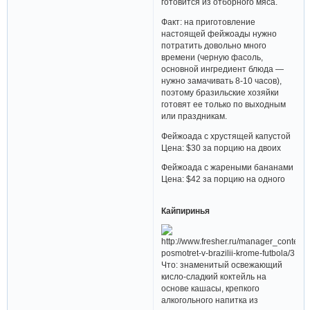
готовится из отборного мяса.
Факт: на приготовление
настоящей фейжоады нужно
потратить довольно много
времени (черную фасоль,
основной ингредиент блюда —
нужно замачивать 8-10 часов),
поэтому бразильские хозяйки
готовят ее только по выходным
или праздникам.
Фейжоада с хрустящей капустой
Цена: $30 за порцию на двоих
Фейжоада с жареными бананами
Цена: $42 за порцию на одного
Кайпиринья
Что: знаменитый освежающий
кисло-сладкий коктейль на
основе кашасы, крепкого
алкогольного напитка из