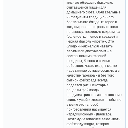
мясные объедки с фасолью,
считавшейся пищей для
домашнего скота. Обязательные
ингредиенты традиционного
бразильского блюда, которое в
каждом регионе страны готовят
по-своему: несколько видов мяса
(соленое, копченое и свежее) и
черная фасоль «прето». Это
блюдо никак нельзя назвать
легким или диетическим – в
состав, помимо вяленой
говядины, бекона и свиных
ребрышек, часто входят мелко
нарезанные острые сосиски, а в
качестве гарнира к и без того
сытной фейжоаде всегда
подается рис. Некоторые
рецепты фейжоады
предусматривают использование
свиных ушей и хвостов — обычно
в меню этот способ
приготовления называется
«традиционным» (tradiçao).
Поэтому безопаснее заказывать
фейжоаду magra, которая