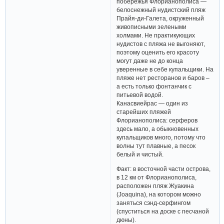
побережья Флорианополиса —
белоснежный нудистский пляж
Прайя-ди-Галета, окруженный
живописными зелеными
холмами. Не практикующих
нудистов с пляжа не выгоняют,
поэтому оценить его красоту
могут даже не до конца
уверенные в себе купальщики. На
пляже нет ресторанов и баров –
а есть только фонтанчик с
питьевой водой.
Канасвиейрас — один из
старейших пляжей
Флорианополиса: серферов
здесь мало, а обыкновенных
купальщиков много, потому что
волны тут плавные, а песок
белый и чистый.
Факт: в восточной части острова,
в 12 км от Флорианополиса,
расположен пляж Жуакина
(Joaquina), на котором можно
заняться сэнд-серфингом
(спуститься на доске с песчаной
дюны).