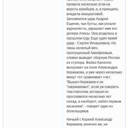
провела несколько атак на
ворота корейцев, и, в принципе,
владела инициативой.
Запомнился удар Андрея
Ещенко, чьи бутсы, как узнали
журналисты, украшает имя его
дочери Алисы. Она родилась в
прошлом году. Еще один яркий
удар - Сергея Игнашевича. Но
лишь нелепый мяч,
пропущенный Акинфеевым,
словно выводит сборную России
из ступора. Фабио Капелло
выпускает на поле Александра
Кержакова, и уже через несколько
минут тот сравнивает счет.
"Вышел Кержаков и не
"скержаковил", если уж говорить
тем глаголом, которым он
прославился несколько лет
назад, а наоборот, забил первым
касанием", - говорит один из
болельщиков.
Ничьей с Кореей Александр
Кержаков, конечно же, не