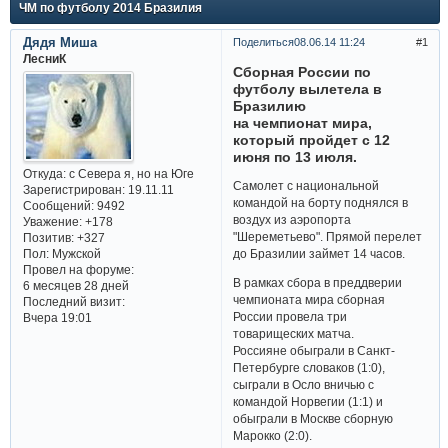
ЧМ по футболу 2014 Бразилия
Дядя Миша
Поделиться
08.06.14 11:24
1
ЛесниК
Сборная России по
футболу вылетела в
Бразилию
на чемпионат мира,
который пройдет с 12
июня по 13 июля.
Откуда:
с Севера я, но на Юге
Самолет с национальной
Зарегистрирован
: 19.11.11
командой на борту поднялся в
Сообщений:
9492
воздух из аэропорта
Уважение:
+178
"Шереметьево". Прямой перелет
Позитив:
+327
Пол:
Мужской
до Бразилии займет 14 часов.
Провел на форуме:
В рамках сбора в преддверии
6 месяцев 28 дней
чемпионата мира сборная
Последний визит:
России провела три
Вчера 19:01
товарищеских матча.
Россияне обыграли в Санкт-
Петербурге словаков (1:0),
сыграли в Осло вничью с
командой Норвегии (1:1) и
обыграли в Москве сборную
Марокко (2:0).