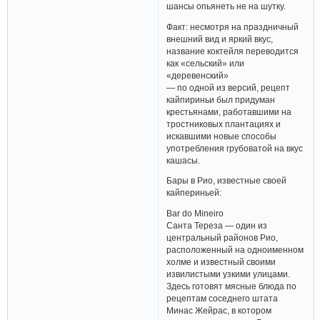
шансы опьянеть не на шутку.
Факт: несмотря на праздничный
внешний вид и яркий вкус,
название коктейля переводится
как «сельский» или
«деревенский»
— по одной из версий, рецепт
кайпириньи был придуман
крестьянами, работавшими на
тростниковых плантациях и
искавшими новые способы
употребления грубоватой на вкус
кашасы.
Бары в Рио, известные своей
кайпериньей:
Bar do Mineiro
Санта Тереза — один из
центральный районов Рио,
расположенный на одноименном
холме и известный своими
извилистыми узкими улицами.
Здесь готовят мясные блюда по
рецептам соседнего штата
Минас Жейрас, в котором