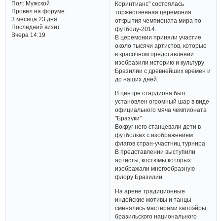
Пол:
Мужской
Коринтианс" состоялась
Провел на форуме:
торжественная церемония
3 месяца 23 дня
открытия чемпионата мира по
Последний визит:
футболу-2014.
Вчера 14:19
В церемонии приняли участие
около тысячи артистов, которые
в красочном представлении
изобразили историю и культуру
Бразилии с древнейших времен и
до наших дней.
В центре стардиона был
установлен огромный шар в виде
официального мяча чемпионата
"Бразуки"
Вокруг него станцевали дети в
футболках с изображением
флагов стран-участниц турнира
В представлении выступили
артисты, костюмы которых
изображали многообразную
флору Бразилии
На арене традиционные
индейские мотивы и танцы
сменялись мастерами капоэйры,
бразильского национального