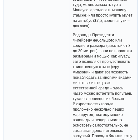
туда, можно заказать тур в
Манаусе, арендовать машину
(там же) или просто купить билет
на автобус ($7,5, время в пути –
два часа).
Водопады Президенти-
Фигейреду небольшого или
среднего размера (высотой от 3
до 30 метров) – они не поражают
размерами и мощью, как Игуасу,
зато позволяют прочувствовать
таинственную атмосферу
Амазонии и дают возможность
понаблюдать за многими видами
животных и птиц в их
естественной среде – здесь
часто можно встретить попугаев,
туканов, ленивцев и обезьян.
В окрестностях города
проложено несколько пеших
маршрутов, поэтому многие
водопады и пещеры можно
осмотреть самостоятельно, не
заказывая дополнительных
экскурсий. Проход к большинству