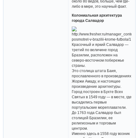
около 80 видов, больше, чем где-
либо в мире, это научный факт.
Колониальная архитектура
города Салвадор
Красочный и яркий Салвадор —
третий по величине город
Бразилии, расположен на
северо-восточном побережье
страны.
Это столица штата Баия,
прославленного в произведениях
Жоржи Амаду, и настоящее
произведение архитектуры.
Город построен в Бухте Всех
Святых в 1549 году — в месте, где
высадились первые
португальские мореплаватели.
До 1763 года Салвадор был
столицей Бразилии, ее
религиозным и торговым
центром.
Именно здесь в 1558 году возник