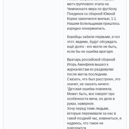
матч группового этапа на
Чемпионате мира по футболу.
Поединок со сборной Южной
Кореи закончился вничью, 1:1.
Нашим болельщикам пришлось
изрядно понервничать.
Корейцы забили первыми, и гол
этот, видимо, будут обсуждать
ещё долго - его могло не быть,
если бы не ошибка вратаря.
Вратарь российской сборной
Игорь Акинфеев вышел к
журналистам из раздевалки
после матча последним.
Сказать, что был расстроен, это
значит, не сказать ничего.
"Детская ошибка повлияла.
Может быть, все говорят про
особенности мяча, но дело в
руках, наверное.
Хочу перед теми людьми,
которые переживали за нас в
такой поздний час, извиниться, и
надеюсь, что такое не
повторится.