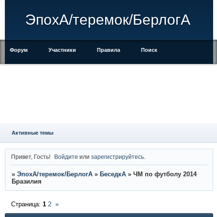
ЭпохА/теремок/БерлогА
Форум
Участники
Правила
Поиск
Регистрация
Войти
Активные темы
Привет, Гость!
Войдите
или
зарегистрируйтесь
.
»
ЭпохА/теремок/БерлогА
»
БеседкА
»
ЧМ по футболу 2014
Бразилия
Страница:
1
2
»