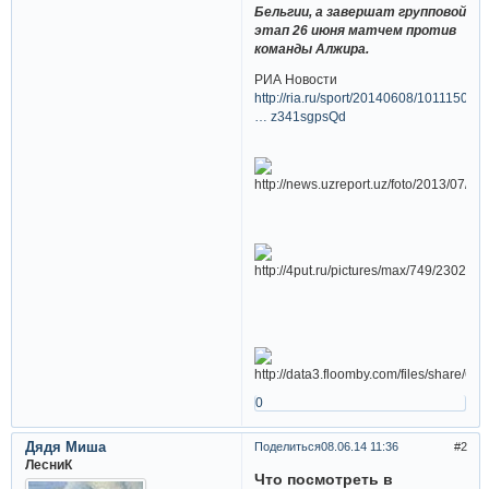
Бельгии, а завершат групповой
этап 26 июня матчем против
команды Алжира.
РИА Новости
http://ria.ru/sport/20140608/101115026
… z341sgpsQd
0
Дядя Миша
Поделиться
08.06.14 11:36
2
ЛесниК
Что посмотреть в