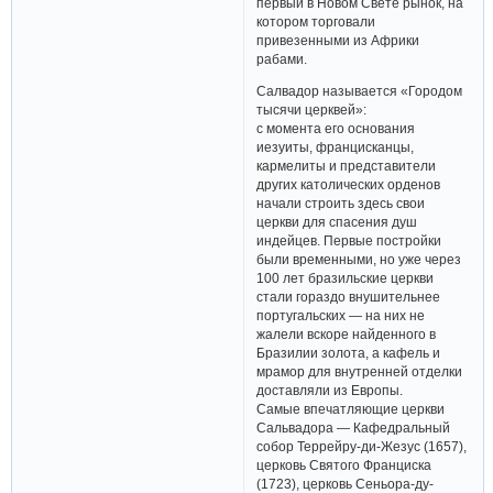
первый в Новом Свете рынок, на
котором торговали
привезенными из Африки
рабами.
Салвадор называется «Городом
тысячи церквей»:
с момента его основания
иезуиты, францисканцы,
кармелиты и представители
других католических орденов
начали строить здесь свои
церкви для спасения душ
индейцев. Первые постройки
были временными, но уже через
100 лет бразильские церкви
стали гораздо внушительнее
португальских — на них не
жалели вскоре найденного в
Бразилии золота, а кафель и
мрамор для внутренней отделки
доставляли из Европы.
Самые впечатляющие церкви
Сальвадора — Кафедральный
собор Террейру-ди-Жезус (1657),
церковь Святого Франциска
(1723), церковь Сеньора-ду-