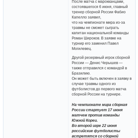
После матча с марокканцами,
состоявшегося 6 июня, главный
тренер сборной России Фабио
Капелло заявил,
что на чемпионате мира из-за
травмы не сможет сыграть
капитан национальной команды
Роман Широков. В заявке на
турнир его заменил Павел
Могилевец.
Другой резервный игрок сборной
России — Денис Черышев —
также отправился с командой в
Бразилию.
Он может быть включен в заявку в
случае травмы одного из
футболистов до первого матча
сборной России на турнире.
На чемпионате мира сборная
России стартует 17 июня
матчем против команды
Южной Кореи.
Во второй игре 22 июня
российские футболисты
встретятся со сборной