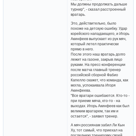
Мы должны продолжать дальше
турнир", - сказал расстроенный
вратарь.
Это, действительно, было
похоже на детскую ошибку. Удар
корейского нападающего, и Игорь
Акинфеев выпускает из рук мяч,
который летел практически
прямо в него.
После этого наш вратарь долго
лежит на газоне, закрыв лицо
руками. На пресс-конференции
после матча главный тренер
российской сборной Фабио
Капелло скажет, что команда, как
могла, успокаивала Игоря
Акинфеева.
"Все вратари ошибаются. Кто-то -
при приеме мяча, кто-то - на
выходах. Игорь Акинфеев как был
великим вратарем, так им и
остается", - заявил тренер.
А мяч россиянам забил Ли Кын
Ху, тот самый, что приехал на
последнюю тренировку своей