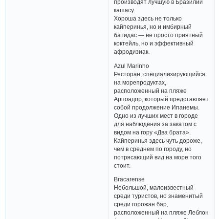
производят лучшую в Бразилии
кашасу.
Хороша здесь не только
кайперинья, но и имбирный
батидас — не просто приятный
коктейль, но и эффективный
афродизиак.
Azul Marinho
Ресторан, специализирующийся
на морепродуктах,
расположенный на пляже
Арпоадор, который представляет
собой продолжение Ипанемы.
Одно из лучших мест в городе
для наблюдения за закатом с
видом на гору «Два брата».
Кайперинья здесь чуть дороже,
чем в среднем по городу, но
потрясающий вид на море того
стоит.
Bracarense
Небольшой, малоизвестный
среди туристов, но знаменитый
среди горожан бар,
расположенный на пляже Леблон