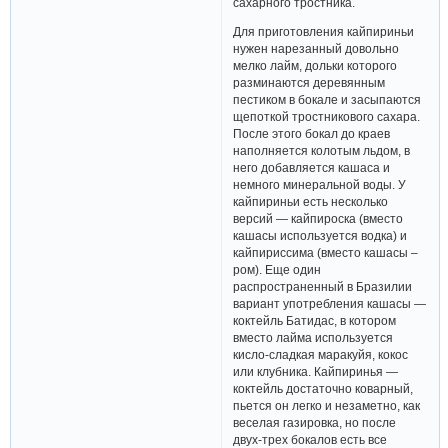
сахарного тростника.
Для приготовления кайпириньи
нужен нарезанный довольно
мелко лайм, дольки которого
разминаются деревянным
пестиком в бокале и засыпаются
щепоткой тростникового сахара.
После этого бокал до краев
наполняется колотым льдом, в
него добавляется кашаса и
немного минеральной воды. У
кайпириньи есть несколько
версий — кайпироска (вместо
кашасы используется водка) и
кайпириссима (вместо кашасы –
ром). Еще один
распространенный в Бразилии
вариант употребления кашасы —
коктейль Батидас, в котором
вместо лайма используется
кисло-сладкая маракуйя, кокос
или клубника. Кайпиринья —
коктейль достаточно коварный,
пьется он легко и незаметно, как
веселая газировка, но после
двух-трех бокалов есть все