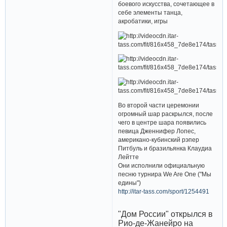
боевого искусства, сочетающее в
себе элементы танца,
акробатики, игры
Во второй части церемонии
огромный шар раскрылся, после
чего в центре шара появились
певица Дженнифер Лопес,
американо-кубинский рэпер
Питбуль и бразильянка Клаудиа
Лейтте
Они исполнили официальную
песню турнира We Are One ("Мы
едины")
http://itar-tass.com/sport/1254491
"Дом России" открылся в
Рио-де-Жанейро на