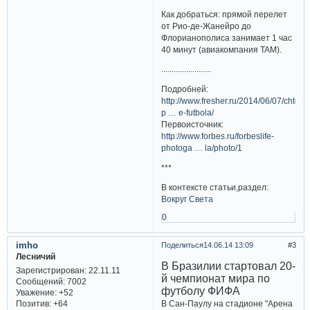
Как добраться: прямой перелет
от Рио-де-Жанейро до
Флорианополиса занимает 1 час
40 минут (авиакомпания TAM).
........................
Подробней:
http://www.fresher.ru/2014/06/07/chto-
p … e-futbola/
Первоисточник:
http://www.forbes.ru/forbeslife-
photoga … la/photo/1
***
В контексте статьи,раздел:
Вокруг Света
0
imho
Поделиться
14.06.14 13:09
3
Лесничий
В Бразилии стартовал 20-
Зарегистрирован
: 22.11.11
й чемпионат мира по
Сообщений:
7002
футболу ФИФА
Уважение:
+52
В Сан-Паулу на стадионе "Арена
Позитив:
+64