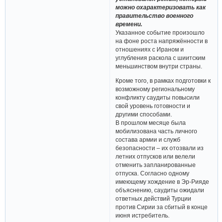
можно охарактеризовать как
правительство военного
времени.
Указанное событие произошло
на фоне роста напряжённости в
отношениях с Ираном и
углубления раскола с шиитским
меньшинством внутри страны.
Кроме того, в рамках подготовки к
возможному региональному
конфликту саудиты повысили
свой уровень готовности и
другими способами.
В прошлом месяце была
мобилизована часть личного
состава армии и служб
безопасности – их отозвали из
летних отпусков или велели
отменить запланированные
отпуска. Согласно одному
имеющему хождение в Эр-Рияде
объяснению, саудиты ожидали
ответных действий Турции
против Сирии за сбитый в конце
июня истребитель.