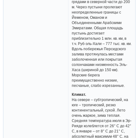
грядами в северной части до 200
м. Через пустыни пролегают
неопределенные границы с
Йеменом, Оманом и
Объединенными Арабскими
Эмиратами. Общая площадь
пустынь достигает
приблизительно 1 млн. кв. км, в
т.ч. Руб-эль-Хали – 777 тыс. кв. км.
Вдоль побережья Персидского
залива протянулась местами
заболоченная или покрытая
солончаками низменность Эль-
Хаса (шириной до 150 км).
Морские берега
преимущественно низкие,
песчаные, слабо изрезанные.
Климат.
На севере – субтропический, на
юге – тропический, резко
континентальный, сухой. Лето
очень жаркое, зима теплая.
Средняя температура июля в Эр-
Рияде колеблется от 26° С до 42°
С, в январе – от 8° С до 21° С,
абсолютный максимум 48° С, на