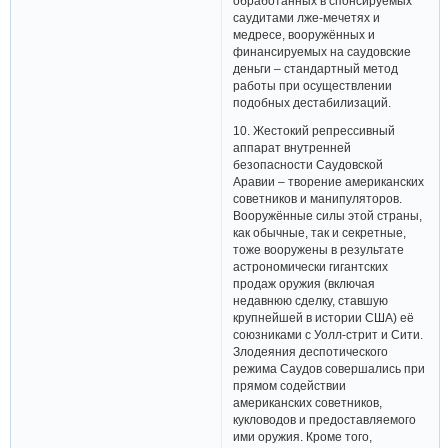
обработанных в спонсируемых
саудитами лже-мечетях и
медресе, вооружённых и
финансируемых на саудовские
деньги – стандартный метод
работы при осуществлении
подобных дестабилизаций.
10. Жестокий репрессивный
аппарат внутренней
безопасности Саудовской
Аравии – творение американских
советников и манипуляторов.
Вооружённые силы этой страны,
как обычные, так и секретные,
тоже вооружены в результате
астрономически гигантских
продаж оружия (включая
недавнюю сделку, ставшую
крупнейшей в истории США) её
союзниками с Уолл-стрит и Сити.
Злодеяния деспотического
режима Саудов совершались при
прямом содействии
американских советников,
кукловодов и предоставляемого
ими оружия. Кроме того,