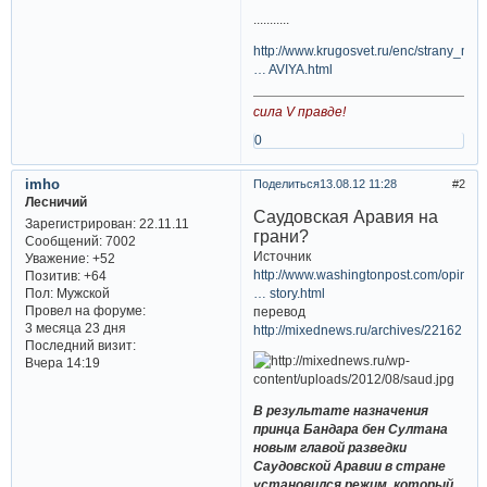
...........
http://www.krugosvet.ru/enc/strany_mir
… AVIYA.html
сила V правде!
0
imho
Поделиться
13.08.12 11:28
2
Лесничий
Саудовская Аравия на
Зарегистрирован
: 22.11.11
грани?
Сообщений:
7002
Источник
Уважение:
+52
http://www.washingtonpost.com/opinion
Позитив:
+64
… story.html
Пол:
Мужской
Провел на форуме:
перевод
3 месяца 23 дня
http://mixednews.ru/archives/22162
Последний визит:
Вчера 14:19
В результате назначения
принца Бандара бен Султана
новым главой разведки
Саудовской Аравии в стране
установился режим, который