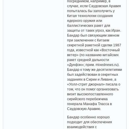
посредником, например, в
случае, если Саудовская Аравия
попыталась бы заполучить у
Китая технологии создания
ядерного оружия или
баллистических ракет для
защиты от таких угроз, как Иран.
Бандар был связующим звеном
при заключении с Китаем
секретной ракетной сделки 1987
года, известной как «Восточный
ветер» (по названию китайских
ракет средней дальности
«Дунфэн»; прим. mixednews.ru).
Бандар к тому же десятилетиями
был задействован в секретных
заданиях в Сирии и Ливане, а
«Уолл-стрит джорнал» писала о
том, что он помог организовать
визит высокопоставленного
сирийского перебежчика
генерала Манафа Тласса в
Саудовскую Аравию.
Бандар особенно хорошо
подходит для обеспечения
взаимодействия с