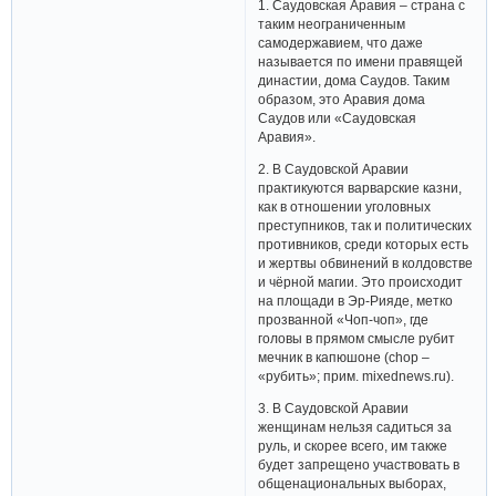
1. Саудовская Аравия – страна с
таким неограниченным
самодержавием, что даже
называется по имени правящей
династии, дома Саудов. Таким
образом, это Аравия дома
Саудов или «Саудовская
Аравия».
2. В Саудовской Аравии
практикуются варварские казни,
как в отношении уголовных
преступников, так и политических
противников, среди которых есть
и жертвы обвинений в колдовстве
и чёрной магии. Это происходит
на площади в Эр-Рияде, метко
прозванной «Чоп-чоп», где
головы в прямом смысле рубит
мечник в капюшоне (chop –
«рубить»; прим. mixednews.ru).
3. В Саудовской Аравии
женщинам нельзя садиться за
руль, и скорее всего, им также
будет запрещено участвовать в
общенациональных выборах,