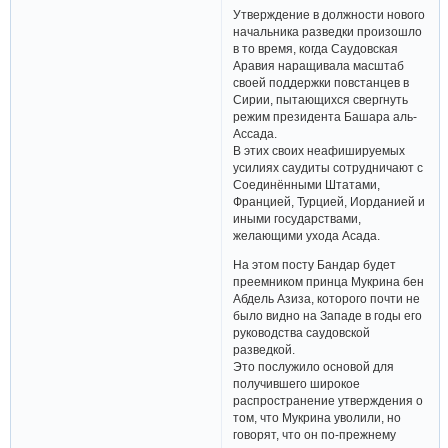
Утверждение в должности нового
начальника разведки произошло
в то время, когда Саудовская
Аравия наращивала масштаб
своей поддержки повстанцев в
Сирии, пытающихся свергнуть
режим президента Башара аль-
Ассада.
В этих своих неафишируемых
усилиях саудиты сотрудничают с
Соединёнными Штатами,
Францией, Турцией, Иорданией и
иными государствами,
желающими ухода Асада.
На этом посту Бандар будет
преемником принца Мукрина бен
Абдель Азиза, которого почти не
было видно на Западе в годы его
руководства саудовской
разведкой.
Это послужило основой для
получившего широкое
распространение утверждения о
том, что Мукрина уволили, но
говорят, что он по-прежнему