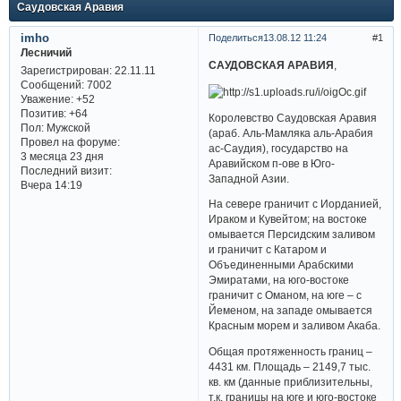
Саудовская Аравия
imho
Поделиться
13.08.12 11:24
1
Лесничий
САУДОВСКАЯ АРАВИЯ
,
Зарегистрирован
: 22.11.11
Сообщений:
7002
Уважение:
+52
Позитив:
+64
Королевство Саудовская Аравия
Пол:
Мужской
(араб. Аль-Мамляка аль-Арабия
Провел на форуме:
ас-Саудия), государство на
3 месяца 23 дня
Аравийском п-ове в Юго-
Последний визит:
Западной Азии.
Вчера 14:19
На севере граничит с Иорданией,
Ираком и Кувейтом; на востоке
омывается Персидским заливом
и граничит с Катаром и
Объединенными Арабскими
Эмиратами, на юго-востоке
граничит с Оманом, на юге – с
Йеменом, на западе омывается
Красным морем и заливом Акаба.
Общая протяженность границ –
4431 км. Площадь – 2149,7 тыс.
кв. км (данные приблизительны,
т.к. границы на юге и юго-востоке