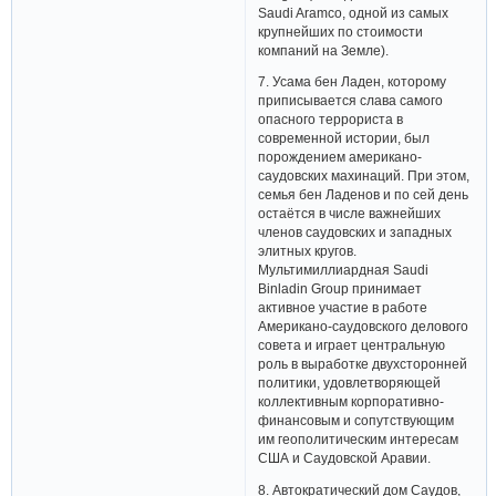
Saudi Aramco, одной из самых
крупнейших по стоимости
компаний на Земле).
7. Усама бен Ладен, которому
приписывается слава самого
опасного террориста в
современной истории, был
порождением американо-
саудовских махинаций. При этом,
семья бен Ладенов и по сей день
остаётся в числе важнейших
членов саудовских и западных
элитных кругов.
Мультимиллиардная Saudi
Binladin Group принимает
активное участие в работе
Американо-саудовского делового
совета и играет центральную
роль в выработке двухсторонней
политики, удовлетворяющей
коллективным корпоративно-
финансовым и сопутствующим
им геополитическим интересам
США и Саудовской Аравии.
8. Автократический дом Саудов,