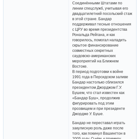
Соединёнными Штатами по
линии спецслужб, учитывая его
двадцатилетний посольский стаж
в этой стране. Бандар
поддерживал тесные отношения
с ЦРУ во время президентства
Рональда Рейгана, и как
говорилось, помогал наладить
скрытое финансирование
совместных секретных
саудовско-американских
мероприятий на Ближнем
Востоке.
В период подготовки к войне
1991 года в Персидском заливе
Бандар настолько сблизился
президентом Джорджом Г.У.
Бушем, что стал известен как
«Бандар Буш», продолжив
фигурировать под этим
прозвищем и при президенте
Джордже У. Буше.
Бандар не переставал играть
закулисную роль даже после
того, как покинул Вашингтон в
2005 году. О нём, к примеру,