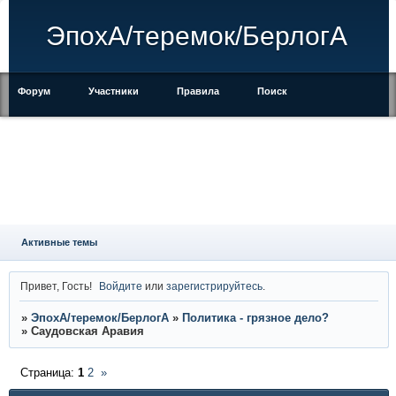
ЭпохА/теремок/БерлогА
Форум
Участники
Правила
Поиск
Регистрация
Войти
Активные темы
Привет, Гость!
Войдите
или
зарегистрируйтесь
.
»
ЭпохА/теремок/БерлогА
»
Политика - грязное дело?
»
Саудовская Аравия
Страница:
1
2
»