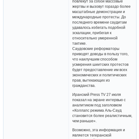
повлекут за собой массовые
жертвы и вызовут гораздо более
масштабные демонстрации и
международные протесты. До
последнего времени саудитам
удавалось избегать подобной
эскалации, прибегая к
относительно умеренной
тактике.
Саудовские реформаторы
приводят доводы в пользу того,
что наилучшим способом
усмирения шиитских протестов
будет предоставление им всех
экономических и политических
прав, вытекающих из
гражданства.
Иранский Press TV 27 июля
показал на экране интервью с
аналитиком под заголовком
«Коллапс режима Аль-Сауд
становится более реалистичным,
чем раньше».
Возможно, эта информация и
является тегеранской