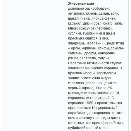
Животный мир
довольно разнообразен:
антилопа, газель, даман, волк,
шакал, гиена, лисица-фенёк,
каракал, дикий осел, онагр, заяц.
Много грызунов (песчанки,
суслики, тушканчики и др.) и
пресмыкающихся (змеи,
ящерицы, черепахи). Среди птиц
– орлы, коршуны, грифы, соколы-
сапсаны, дрофы, жаворонки,
рябки, перепела, голуби.
Береговые низменности служат
очагом размножения саранчи. В
Красном море и Персидском
заливе более 2000 видов
кораллов (особенно ценится
черный коралл). Около 3%
площади страны занимают 10
охраняемых территорий. В
середине 1980-х правительство
организовало Национальный
парк Асир, где сохраняются такие
почти исчезнувшие виды диких
животных, как орикс (сернобык) и
нубийский горный козел.