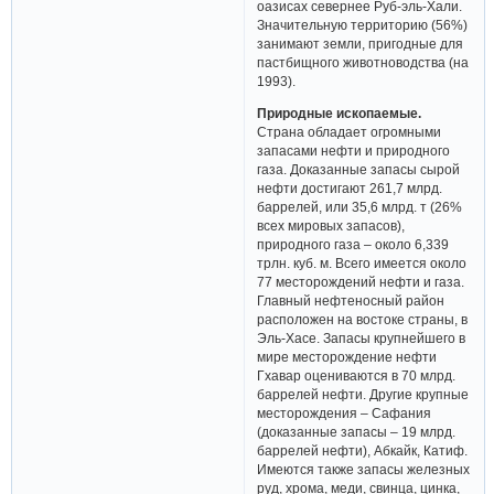
оазисах севернее Руб-эль-Хали.
Значительную территорию (56%)
занимают земли, пригодные для
пастбищного животноводства (на
1993).
Природные ископаемые.
Страна обладает огромными
запасами нефти и природного
газа. Доказанные запасы сырой
нефти достигают 261,7 млрд.
баррелей, или 35,6 млрд. т (26%
всех мировых запасов),
природного газа – около 6,339
трлн. куб. м. Всего имеется около
77 месторождений нефти и газа.
Главный нефтеносный район
расположен на востоке страны, в
Эль-Хасе. Запасы крупнейшего в
мире месторождение нефти
Гхавар оцениваются в 70 млрд.
баррелей нефти. Другие крупные
месторождения – Сафания
(доказанные запасы – 19 млрд.
баррелей нефти), Абкайк, Катиф.
Имеются также запасы железных
руд, хрома, меди, свинца, цинка,