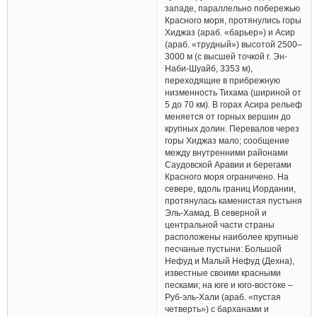
западе, параллельно побережью
Красного моря, протянулись горы
Хиджаз (араб. «барьер») и Асир
(араб. «трудный») высотой 2500–
3000 м (с высшей точкой г. Эн-
Наби-Шуайб, 3353 м),
переходящие в прибрежную
низменность Тихама (шириной от
5 до 70 км). В горах Асира рельеф
меняется от горных вершин до
крупных долин. Перевалов через
горы Хиджаз мало; сообщение
между внутренними районами
Саудовской Аравии и берегами
Красного моря ограничено. На
севере, вдоль границ Иордании,
протянулась каменистая пустыня
Эль-Хамад. В северной и
центральной части страны
расположены наиболее крупные
песчаные пустыни: Большой
Нефуд и Малый Нефуд (Дехна),
известные своими красными
песками; на юге и юго-востоке –
Руб-эль-Хали (араб. «пустая
четверть») с барханами и