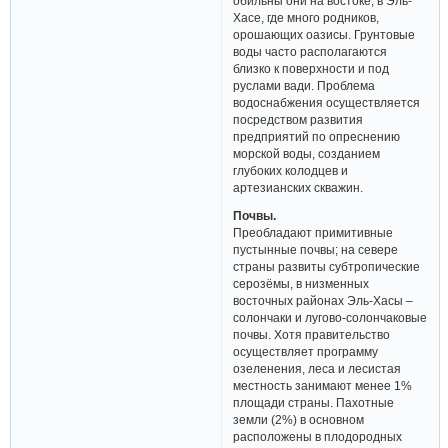
обильны они на востоке, в Эль-
Хасе, где много родников,
орошающих оазисы. Грунтовые
воды часто располагаются
близко к поверхности и под
руслами вади. Проблема
водоснабжения осуществляется
посредством развития
предприятий по опреснению
морской воды, созданием
глубоких колодцев и
артезианских скважин.
Почвы.
Преобладают примитивные
пустынные почвы; на севере
страны развиты субтропические
серозёмы, в низменных
восточных районах Эль-Хасы –
солончаки и лугово-солончаковые
почвы. Хотя правительство
осуществляет программу
озеленения, леса и лесистая
местность занимают менее 1%
площади страны. Пахотные
земли (2%) в основном
расположены в плодородных