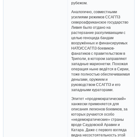
рубежом.
Аналогично, совместными
усилиями режимов ССАГПЗ
североафриканское государство
Ливия было отдано на
растерзание разгуливающим с
целью геноцида бандам
вооружённых и финансируемых
НАТО/ССАГПЗ боевиков-
фанатиков с правительством в
Триполи, в котором заправляют
западные марионетки. Похожая
операция ныне ведётся в Сирии,
тоже полностью обеспечиваемая
деньгами, оружием и
руководством ССАГПЗ и его
западными кураторами.
Эпитет «продемократический»
ханжески применяется для
описания легионов боевиков, за
которых ручаются особо
«недемократические» страны
вроде Саудовской Аравии и
Катара. Даже с первого взгляда
видна несостоятельность этой