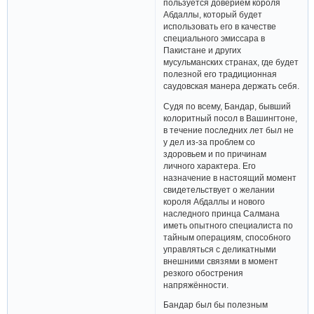
пользуется доверием короля
Абдаллы, который будет
использовать его в качестве
специального эмиссара в
Пакистане и других
мусульманских странах, где будет
полезной его традиционная
саудовская манера держать себя.
Судя по всему, Бандар, бывший
колоритный посол в Вашингтоне,
в течение последних лет был не
у дел из-за проблем со
здоровьем и по причинам
личного характера. Его
назначение в настоящий момент
свидетельствует о желании
короля Абдаллы и нового
наследного принца Салмана
иметь опытного специалиста по
тайным операциям, способного
управляться с деликатными
внешними связями в момент
резкого обострения
напряжённости.
Бандар был бы полезным