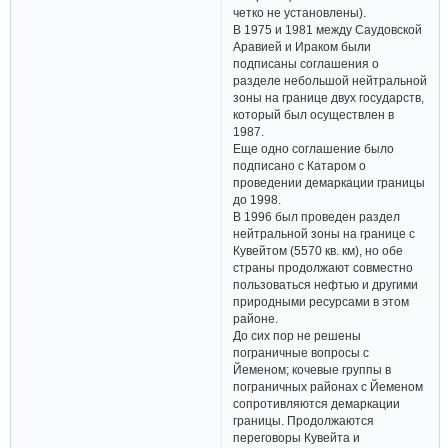
четко не установлены).
В 1975 и 1981 между Саудовской
Аравией и Ираком были
подписаны соглашения о
разделе небольшой нейтральной
зоны на границе двух государств,
который был осуществлен в
1987.
Еще одно соглашение было
подписано с Катаром о
проведении демаркации границы
до 1998.
В 1996 был проведен раздел
нейтральной зоны на границе с
Кувейтом (5570 кв. км), но обе
страны продолжают совместно
пользоваться нефтью и другими
природными ресурсами в этом
районе.
До сих пор не решены
пограничные вопросы с
Йеменом; кочевые группы в
пограничных районах с Йеменом
сопротивляются демаркации
границы. Продолжаются
переговоры Кувейта и