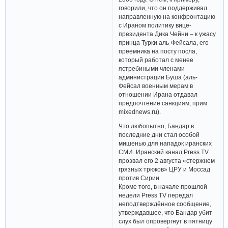
говорили, что он поддерживал
направленную на конфронтацию
с Ираном политику вице-
президента Дика Чейни – к ужасу
принца Турки аль-Фейсала, его
преемника на посту посла,
который работал с менее
ястребиными членами
администрации Буша (аль-
Фейсал военным мерам в
отношении Ирана отдавал
предпочтение санкциям; прим.
mixednews.ru).
Что любопытно, Бандар в
последние дни стал особой
мишенью для нападок иранских
СМИ. Иранский канал Press TV
прозвал его 2 августа «стержнем
грязных трюков» ЦРУ и Моссад
против Сирии.
Кроме того, в начале прошлой
недели Press TV передал
неподтверждённое сообщение,
утверждавшее, что Бандар убит –
слух был опровергнут в пятницу