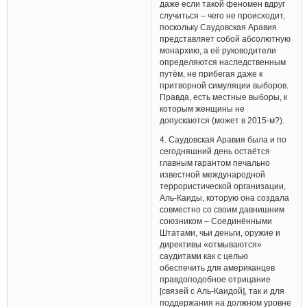
даже если такой феномен вдруг
случиться – чего не происходит,
поскольку Саудовская Аравия
представляет собой абсолютную
монархию, а её руководители
определяются наследственным
путём, не прибегая даже к
притворной симуляции выборов.
Правда, есть местные выборы, к
которым женщины не
допускаются (может в 2015-м?).
4. Саудовская Аравия была и по
сегодняшний день остаётся
главным гарантом печально
известной международной
террористической организации,
Аль-Каиды, которую она создала
совместно со своим давнишним
союзником – Соединёнными
Штатами, чьи деньги, оружие и
директивы «отмываются»
саудитами как с целью
обеспечить для американцев
правдоподобное отрицание
[связей с Аль-Каидой], так и для
поддержания на должном уровне