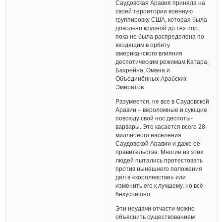
Саудовская Аравия приняла на
своей территории военную
группировку США, которая была
довольно крупной до тех пор,
пока не была распределена по
входящим в орбиту
американского влияния
деспотическим режимам Катара,
Бахрейна, Омана и
Объединённых Арабских
Эмиратов.
Разумеется, не все в Саудовской
Аравии – вероломные и сующие
повсюду свой нос деспоты-
варвары. Это касается всего 28-
миллионого населения
Саудовской Аравии и даже её
правительства. Многие из этих
людей пытались протестовать
против нынешнего положения
дел в «королевстве» или
изменить его к лучшему, но всё
безуспешно.
Эти неудачи отчасти можно
объяснить существованием