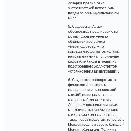
доверия к религиозно
экстремистской пехоте Аль-
Каиды во всём мусульманском
мире.
5. Саудовская Аравия
обеспечивает реализацию на
международном уровне
обширной программы
«переподготовки» по
извращению догматов ислама,
направленную на пополнение
рядов Аль-Каиды и подпитку
подстроенного Уолл-стритом
«столкновения цивилизаций».
6. Саудовские корпоративно-
финансовые интересы
(направляемые королевской
семьёй) непосредственно
связаны с Уолл-стритом и
Лондоном посредством таких
конгломератов как Американо-
саудовский деловой совет, а
также через представительство в
Международном совете банка JP
Morgan (Халид аль-Фалих из