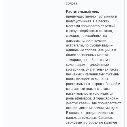
золота.
Растительный мир.
преимущественно пустынная и
полупустынная. На песках
местами произрастают белый
саксаул, верблюжья колючка, на
хамадах – лишайники, на
лавовых полях – полыни,
астрагалы, по руслам вади –
одиночные тополя, акации, а в
более засоленных местах –
тамариск; по побережьям и
солончакам – галофитные
кустарники. Значительная часть
песчаных и каменистых пустынь
почти полностью лишены
растительного покрова. Весной и
во влажные годы в составе
растительности усиливается
роль эфемеров. В горах Асира –
участки саванн, где произрастают
акации, дикие маслины, миндаль.
В оазисах – рощи финиковых
пальм, цитрусовых, бананов,
зерновые и огородные культуры.