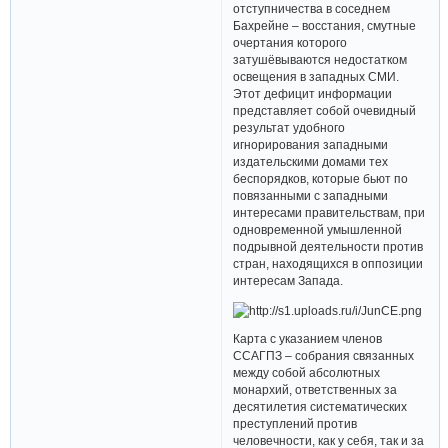
отступничества в соседнем
Бахрейне – восстания, смутные
очертания которого
затушёвываются недостатком
освещения в западных СМИ.
Этот дефицит информации
представляет собой очевидный
результат удобного
игнорирования западными
издательскими домами тех
беспорядков, которые бьют по
повязанными с западными
интересами правительствам, при
одновременной умышленной
подрывной деятельности против
стран, находящихся в оппозиции
интересам Запада.
Карта с указанием членов
ССАГПЗ – собрания связанных
между собой абсолютных
монархий, ответственных за
десятилетия систематических
преступлений против
человечности, как у себя, так и за