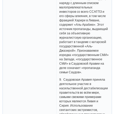
наряду с длинным списком
малопривлекательных
инвесторов со всего ССАГПЗ и
его сферы влияния, в том числе
фракцией Харири в Ливане,
содержит «Аль-Арабию». Этот
источник пропаганды, выдающий
себя за объективную
журналистскую организацию,
работает в тандеме с катарской
государственной «Аль-
Джазирой». Признаваемое
изредка «государственным СМИ»
на Западе, «государственное
СМИ» в Саудовской Аравии на
деле означает «пропаганда
семьи Саудов».
9. Саудовская Аравия приняла
деятельное участие в
насильственной дестабилизации
правительств во всём мире,
самыми свежими примерами
которых являются Ливия и
Сирия. Использование
сектантских экстремистов,