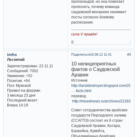
пропагандой, но она помогает
прояснить, почему команда
саудовской монархии занимает
посты согласно боевому
расписанию.
сила V правде!
0
imho
Поделиться
16.08.12 11:41
3
Лесничий
10 нелицеприятных
Зарегистрирован
: 22.11.11
фактов о Саудовской
Сообщений:
7002
Аравии
Уважение:
+52
Источник
Позитив:
+64
Пол:
Мужской
http://landdestroyer.blogspot.com/2012/
Провел на форуме:
… facts.html
3 месяца 23 дня
перевод
Последний визит:
http://mixednews.ru/archives/22282
Вчера 14:19
Совет сотрудничества арабских
государств Персидского залива
(ССАГПЗ) состоит из 6 стран:
Саудовской Аравии, Катара,
Бахрейна, Кувейта,
Объединённых Арабских