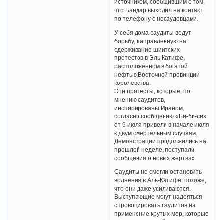
источником, сообщившим о том,
что Бандар выходил на контакт
по телефону с несаудовцами.
У себя дома саудиты ведут
борьбу, направленную на
сдерживание шиитских
протестов в Эль Катифе,
расположенном в богатой
нефтью Восточной провинции
королевства.
Эти протесты, которые, по
мнению саудитов,
инспирированы Ираном,
согласно сообщению «Би-би-си»
от 9 июля привели в начале июля
к двум смертельным случаям.
Демонстрации продолжились на
прошлой неделе, поступали
сообщения о новых жертвах.
Саудиты не смогли остановить
волнения в Аль-Катифе; похоже,
что они даже усиливаются.
Выступающие могут надеяться
спровоцировать саудитов на
применение крутых мер, которые