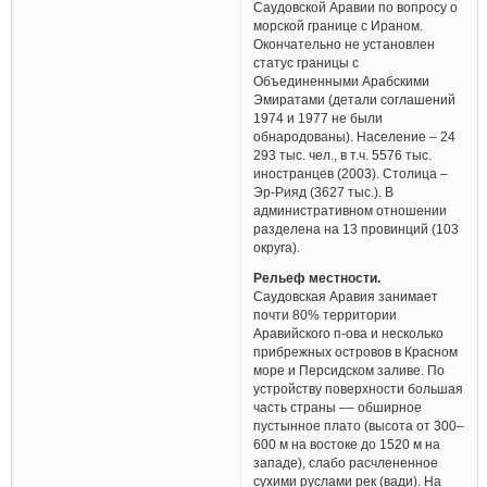
Саудовской Аравии по вопросу о
морской границе с Ираном.
Окончательно не установлен
статус границы с
Объединенными Арабскими
Эмиратами (детали соглашений
1974 и 1977 не были
обнародованы). Население – 24
293 тыс. чел., в т.ч. 5576 тыс.
иностранцев (2003). Столица –
Эр-Рияд (3627 тыс.). В
административном отношении
разделена на 13 провинций (103
округа).
Рельеф местности.
Саудовская Аравия занимает
почти 80% территории
Аравийского п-ова и несколько
прибрежных островов в Красном
море и Персидском заливе. По
устройству поверхности большая
часть страны –– обширное
пустынное плато (высота от 300–
600 м на востоке до 1520 м на
западе), слабо расчлененное
сухими руслами рек (вади). На