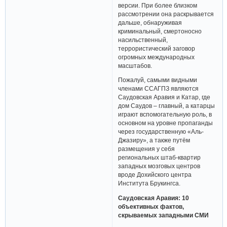
версии. При более близком
рассмотрении она раскрывается
дальше, обнаруживая
криминальный, смертоносно
насильственный,
террористический заговор
огромных международных
масштабов.
Пожалуй, самыми видными
членами ССАГПЗ являются
Саудовская Аравия и Катар, где
дом Саудов – главный, а катарцы
играют вспомогательную роль, в
основном на уровне пропаганды
через государственную «Аль-
Джазиру», а также путём
размещения у себя
региональных штаб-квартир
западных мозговых центров
вроде Дохийского центра
Института Брукингса.
Саудовская Аравия: 10
объективных фактов,
скрываемых западными СМИ