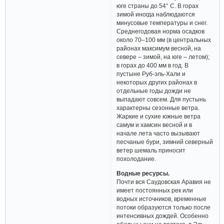
юге страны до 54° С. В горах
зимой иногда наблюдаются
минусовые температуры и снег.
Среднегодовая норма осадков
около 70–100 мм (в центральных
районах максимум весной, на
севере – зимой, на юге – летом);
в горах до 400 мм в год. В
пустыне Руб-эль-Хали и
некоторых других районах в
отдельные годы дожди не
выпадают совсем. Для пустынь
характерны сезонные ветра.
Жаркие и сухие южные ветра
самум и хамсин весной и в
начале лета часто вызывают
песчаные бури, зимний северный
ветер шемаль приносит
похолодание.
Водные ресурсы.
Почти вся Саудовская Аравия не
имеет постоянных рек или
водных источников, временные
потоки образуются только после
интенсивных дождей. Особенно