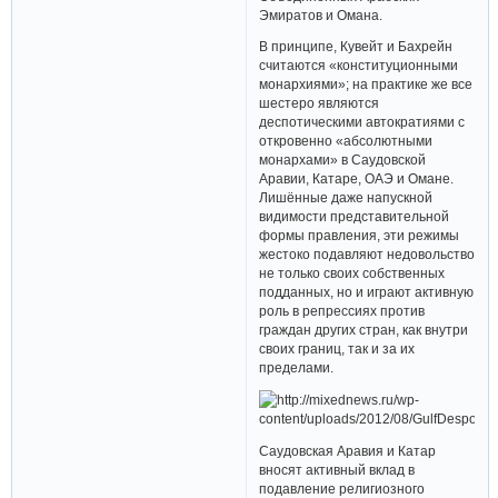
Эмиратов и Омана.
В принципе, Кувейт и Бахрейн
считаются «конституционными
монархиями»; на практике же все
шестеро являются
деспотическими автократиями с
откровенно «абсолютными
монархами» в Саудовской
Аравии, Катаре, ОАЭ и Омане.
Лишённые даже напускной
видимости представительной
формы правления, эти режимы
жестоко подавляют недовольство
не только своих собственных
подданных, но и играют активную
роль в репрессиях против
граждан других стран, как внутри
своих границ, так и за их
пределами.
Саудовская Аравия и Катар
вносят активный вклад в
подавление религиозного