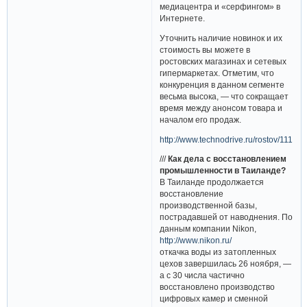
медиацентра и «серфингом» в
Интернете.
Уточнить наличие новинок и их
стоимость вы можете в
ростовских магазинах и сетевых
гипермаркетах. Отметим, что
конкуренция в данном сегменте
весьма высока, — что сокращает
время между анонсом товара и
началом его продаж.
http://www.technodrive.ru/rostov/11120
///
Как дела с восстановлением
промышленности в Таиланде?
В Таиланде продолжается
восстановление
производственной базы,
пострадавшей от наводнения. По
данным компании Nikon,
http://www.nikon.ru/
откачка воды из затопленных
цехов завершилась 26 ноября, —
а с 30 числа частично
восстановлено производство
цифровых камер и сменной