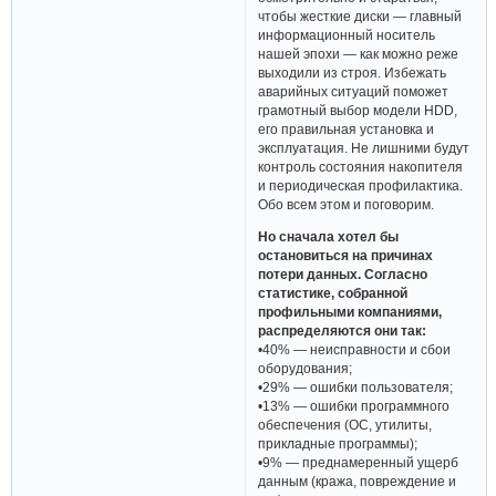
чтобы жесткие диски — главный
информационный носитель
нашей эпохи — как можно реже
выходили из строя. Избежать
аварийных ситуаций поможет
грамотный выбор модели HDD,
его правильная установка и
эксплуатация. Не лишними будут
контроль состояния накопителя
и периодическая профилактика.
Обо всем этом и поговорим.
Но сначала хотел бы
остановиться на причинах
потери данных. Согласно
статистике, собранной
профильными компаниями,
распределяются они так:
•40% — неисправности и сбои
оборудования;
•29% — ошибки пользователя;
•13% — ошибки программного
обеспечения (ОС, утилиты,
прикладные программы);
•9% — преднамеренный ущерб
данным (кража, повреждение и