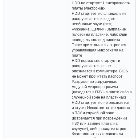
HDD не стартует Неисправность
платы электроники
HDD стартует, но шпиндель не
раскручивается и издает
необычные звуки (визг,
жужжание, щелчки) Залипание
головок на пластине, либо клин
шпиндельного подшипника.
Также при этом сильно греется
управляющая микросхема на
плате
HDD нормально стартует и
раскручивается, но не
опознается в компьютере, BIOS
не может прочитать паспорт
Разрушение загрузочных
модулей микропрограммы
(находятся в ПЗУ на плате либо в
служебной зоне на пластинах)
HDD стартует, но не опознается
и стучит Несоответствие данных
в ПЗУ и служебной зоне
(встречается при повреждении
ПЗУ или замене платы на
«чужую»), либо выход из строя
блока магнитных головок или