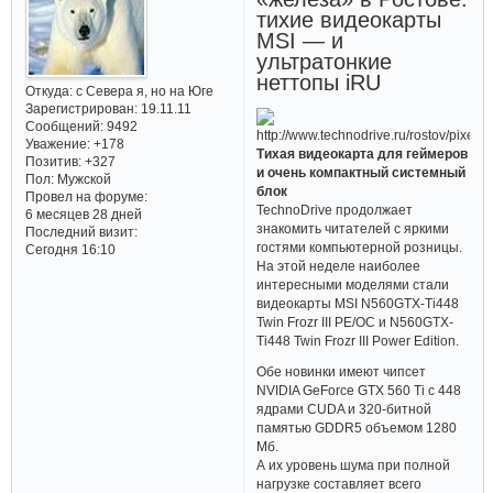
тихие видеокарты
MSI — и
ультратонкие
неттопы iRU
Откуда:
с Севера я, но на Юге
Зарегистрирован
: 19.11.11
Сообщений:
9492
Уважение:
+178
Тихая видеокарта для геймеров
Позитив:
+327
и очень компактный системный
Пол:
Мужской
блок
Провел на форуме:
TechnoDrive продолжает
6 месяцев 28 дней
знакомить читателей с яркими
Последний визит:
гостями компьютерной розницы.
Сегодня 16:10
На этой неделе наиболее
интересными моделями стали
видеокарты MSI N560GTX-Ti448
Twin Frozr III PE/OC и N560GTX-
Ti448 Twin Frozr III Power Edition.
Обе новинки имеют чипсет
NVIDIA GeForce GTX 560 Ti с 448
ядрами CUDA и 320-битной
памятью GDDR5 объемом 1280
Мб.
А их уровень шума при полной
нагрузке составляет всего