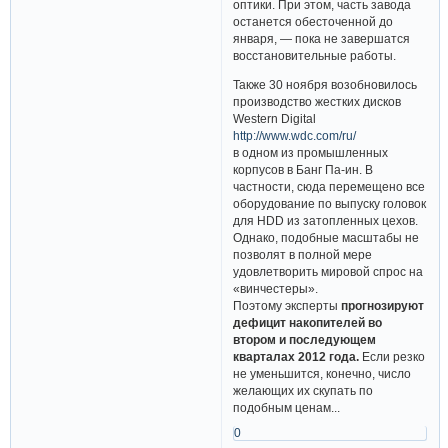
оптики. При этом, часть завода
останется обесточенной до
января, — пока не завершатся
восстановительные работы.
Также 30 ноября возобновилось
производство жестких дисков
Western Digital
http://www.wdc.com/ru/
в одном из промышленных
корпусов в Банг Па-ин. В
частности, сюда перемещено все
оборудование по выпуску головок
для HDD из затопленных цехов.
Однако, подобные масштабы не
позволят в полной мере
удовлетворить мировой спрос на
«винчестеры».
Поэтому эксперты
прогнозируют
дефицит накопителей во
втором и последующем
кварталах 2012 года.
Если резко
не уменьшится, конечно, число
желающих их скупать по
подобным ценам...
0