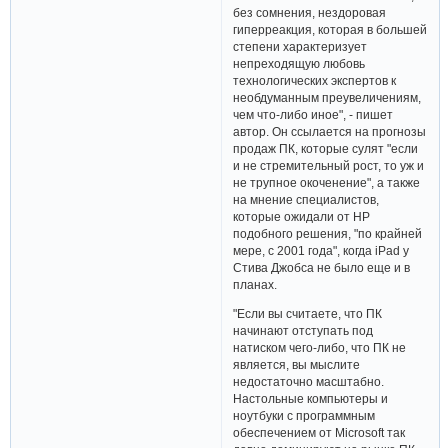
без сомнения, нездоровая
гиперреакция, которая в большей
степени характеризует
непреходящую любовь
технологических экспертов к
необдуманным преувеличениям,
чем что-либо иное", - пишет
автор. Он ссылается на прогнозы
продаж ПК, которые сулят "если
и не стремительный рост, то уж и
не трупное окоченение", а также
на мнение специалистов,
которые ожидали от HP
подобного решения, "по крайней
мере, с 2001 года", когда iPad у
Стива Джобса не было еще и в
планах.
"Если вы считаете, что ПК
начинают отступать под
натиском чего-либо, что ПК не
является, вы мыслите
недостаточно масштабно.
Настольные компьютеры и
ноутбуки с программным
обеспечением от Microsoft так