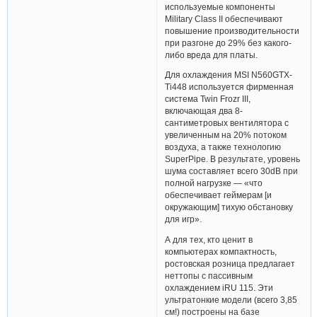
используемые компоненты
Military Class II обеспечивают
повышение производительности
при разгоне до 29% без какого-
либо вреда для платы.
Для охлаждения MSI N560GTX-
Ti448 используется фирменная
система Twin Frozr III,
включающая два 8-
сантиметровых вентилятора с
увеличенным на 20% потоком
воздуха, а также технологию
SuperPipe. В результате, уровень
шума составляет всего 30dB при
полной нагрузке — «что
обеспечивает геймерам [и
окружающим] тихую обстановку
для игр».
А для тех, кто ценит в
компьютерах компактность,
ростовская розница предлагает
неттопы с пассивным
охлаждением iRU 115. Эти
ультратонкие модели (всего 3,85
см!) построены на базе