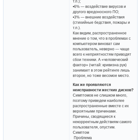
т.п.);
•6% — воздействие вирусов и
другого вредоносного ПО;
•3% — внешние воздействия
(стихийные бедствия, пожары и
т.п.).
Как видим, распространенное
мнение о том, что в проблемах с
компьютером виноват сам
пользователь, неверно — чаще
всего к неприятностям приводят
сбои техники. А «человеческий
фактор» (читай: кривизна рук)
занимает в этом рейтинге лишь
второе, но тоже весомое место.
Как же проявляются
неисправности жестких дисков?
Симптомов не слишком много,
поэтому приведем наиболее
распространенные вместе с их
вероятными причинами.
Причины, сводящиеся к
некорректным действиям самого
пользователя, опустим.
Симптом
Проблема