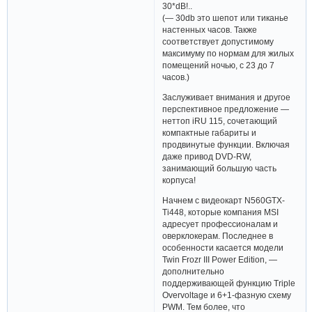
30*dB!..
(— 30db это шепот или тиканье
настенных часов. Также
соответствует допустимому
максимуму по нормам для жилых
помещений ночью, с 23 до 7
часов.)
Заслуживает внимания и другое
перспективное предложение —
неттоп iRU 115, сочетающий
компактные габариты и
продвинутые функции. Включая
даже привод DVD-RW,
занимающий большую часть
корпуса!
Начнем с видеокарт N560GTX-
Ti448, которые компания MSI
адресует профессионалам и
оверклокерам. Последнее в
особенности касается модели
Twin Frozr III Power Edition, —
дополнительно
поддерживающей функцию Triple
Overvoltage и 6+1-фазную схему
PWM. Тем более, что