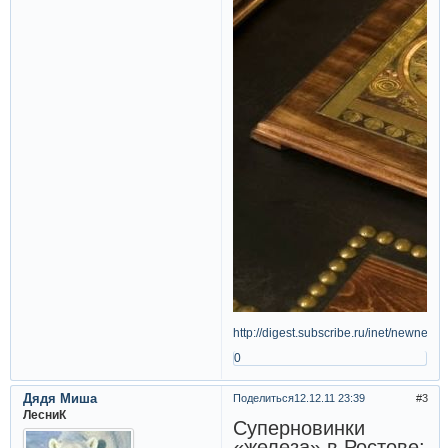
http://digest.subscribe.ru/inet/newnes
0
Дядя Миша
Поделиться
12.12.11 23:39
3
ЛесниК
Суперновинки
«железа» в Ростове: