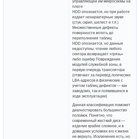
управляющей им микросхемы на
плате
HDD опознается, но при работе
издает нехарактерные звуки
(стук, скрип, шелест и т.п.)
Множественные дефекты
поверхности вплоть до
переполнения таблиц
HDD опознается, но данные
недоступны, чтение любого
сектора возвращает «грязь»
либо ошибку Повреждение
модулей служебной зоны, в
первую очередь транслятора
(отвечает за перевод логических
LBA-адресов в физические с
учетом таблиц дефектов — как
заводских, так и появившихся в
ходе эксплуатации)
Данная классификация поможет
диагностировать большинство
поломок. Понятно, что
современный жесткий диск —
изделие крайне сложное, и в
домашних условиях его к жизни
не вернуть. Исключения есть, но