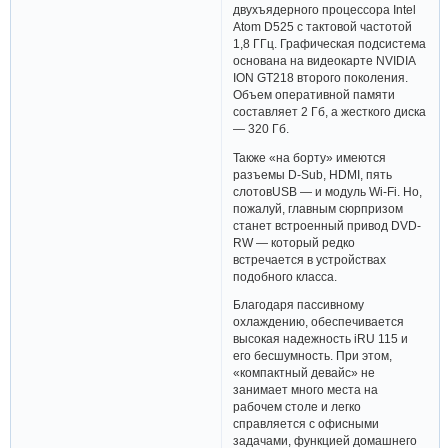
двухъядерного процессора Intel
Atom D525 с тактовой частотой
1,8 ГГц. Графическая подсистема
основана на видеокарте NVIDIA
ION GT218 второго поколения.
Объем оперативной памяти
составляет 2 Гб, а жесткого диска
— 320 Гб.
Также «на борту» имеются
разъемы D-Sub, HDMI, пять
слотовUSB — и модуль Wi-Fi. Но,
пожалуй, главным сюрпризом
станет встроенный привод DVD-
RW — который редко
встречается в устройствах
подобного класса.
Благодаря пассивному
охлаждению, обеспечивается
высокая надежность iRU 115 и
его бесшумность. При этом,
«компактный девайс» не
занимает много места на
рабочем столе и легко
справляется с офисными
задачами, функцией домашнего