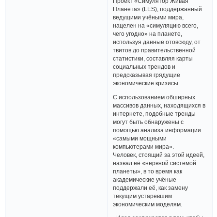
Проект «Симулятор Живая
Планета» (LES), поддержанный
ведущими учёными мира,
нацелен на «симуляцию всего,
чего угодно» на планете,
используя данные отовсюду, от
твитов до правительственной
статистики, составляя карты
социальных трендов и
предсказывая грядущие
экономические кризисы.
С использованием обширных
массивов данных, находящихся в
интернете, подобные тренды
могут быть обнаружены с
помощью анализа информации
«самыми мощными
компьютерами мира».
Человек, стоящий за этой идеей,
назвал её «нервной системой
планеты», в то время как
академические учёные
поддержали её, как замену
текущим устаревшим
экономическим моделям.