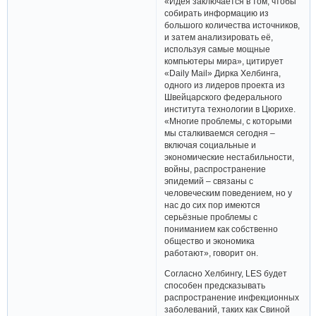
«Идея заключается в том, чтобы
собирать информацию из
большого количества источников,
и затем анализировать её,
используя самые мощные
компьютеры мира», цитирует
«Daily Mail» Дирка Хелбинга,
одного из лидеров проекта из
Швейцарского федерального
института технологии в Цюрихе.
«Многие проблемы, с которыми
мы сталкиваемся сегодня –
включая социальные и
экономические нестабильности,
войны, распространение
эпидемий – связаны с
человеческим поведением, но у
нас до сих пор имеются
серьёзные проблемы с
пониманием как собственно
общество и экономика
работают», говорит он.
Согласно Хелбингу, LES будет
способен предсказывать
распространение инфекционных
заболеваний, таких как Свиной