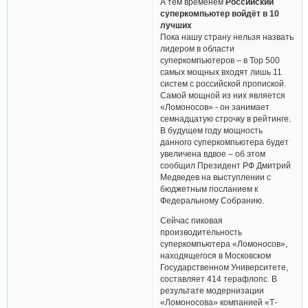
А тем временем
Российский
суперкомпьютер войдёт в 10
лучших
Пока нашу страну нельзя назвать
лидером в области
суперкомпьютеров – в Top 500
самых мощных входят лишь 11
систем с российской пропиской.
Самой мощной из них является
«Ломоносов» - он занимает
семнадцатую строчку в рейтинге.
В будущем году мощность
данного суперкомпьютера будет
увеличена вдвое – об этом
сообщил Президент РФ Дмитрий
Медведев на выступлении с
бюджетным посланием к
Федеральному Собранию.
Сейчас пиковая
производительность
суперкомпьютера «Ломоносов»,
находящегося в Московском
Государственном Университете,
составляет 414 терафлопс. В
результате модернизации
«Ломоносова» компанией «Т-