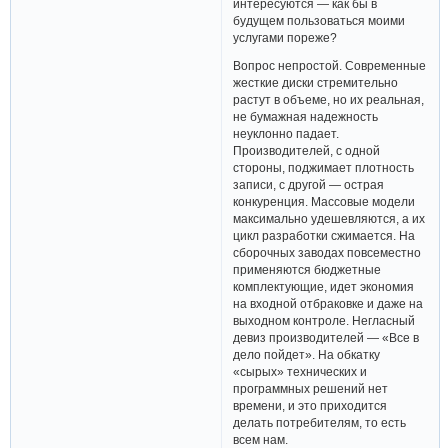
интересуются — как бы в
будущем пользоваться моими
услугами пореже?
Вопрос непростой. Современные
жесткие диски стремительно
растут в объеме, но их реальная,
не бумажная надежность
неуклонно падает.
Производителей, с одной
стороны, поджимает плотность
записи, с другой — острая
конкуренция. Массовые модели
максимально удешевляются, а их
цикл разработки сжимается. На
сборочных заводах повсеместно
применяются бюджетные
комплектующие, идет экономия
на входной отбраковке и даже на
выходном контроле. Негласный
девиз производителей — «Все в
дело пойдет». На обкатку
«сырых» технических и
программных решений нет
времени, и это приходится
делать потребителям, то есть
всем нам.