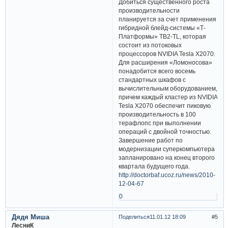
Добиться существенного роста
производительности
планируется за счет применения
гибридной блейд-системы «Т-
Платформы» TB2-TL, которая
состоит из потоковых
процессоров NVIDIA Tesla X2070.
Для расширения «Ломоносова»
понадобится всего восемь
стандартных шкафов с
вычислительным оборудованием,
причем каждый кластер из NVIDIA
Tesla X2070 обеспечит пиковую
производительность в 100
терафлопс при выполнении
операций с двойной точностью.
Завершение работ по
модернизации суперкомпьютера
запланировано на конец второго
квартала будущего года.
http://doctorbaf.ucoz.ru/news/2010-
12-04-67
0
Дядя Миша
Поделиться
11.01.12 18:09
5
ЛесниК