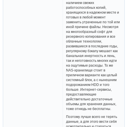
наличием свежих
работоспособных копий,
хранящихся в надежном месте и
готовых в любой момент
заменить утраченные по той или
иной причине файлы. Несмотря
на многообразный софт для
резервного копирования и все
облачные технологии,
развившиеся в последние годы,
регулярному бэкапу мешает как
банальная инертность и лень,
так и неготовность многих идти
на ощутимые расходы. То же
NAS-хранилище стоит в
приличном варианте как целый
системный блок, а с нынешним
подорожанием HDD и того
больше. Интернет-сервисы,
предоставляющие
действительно достаточные
объемы для хранения данных,
тоже отнюдь не бесплатны.
Поэтому лучше всего не терять
данные, а для этого вести себя
осмотрительно и стараться,