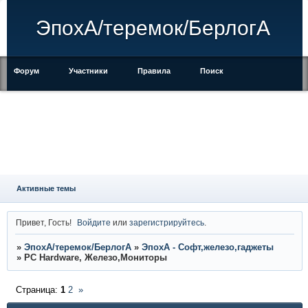
ЭпохА/теремок/БерлогА
Форум
Участники
Правила
Поиск
Регистрация
Войти
Активные темы
Привет, Гость!
Войдите
или
зарегистрируйтесь
.
»
ЭпохА/теремок/БерлогА
»
ЭпохА - Софт,железо,гаджеты
»
PC Hardware, Железо,Мониторы
Страница:
1
2
»