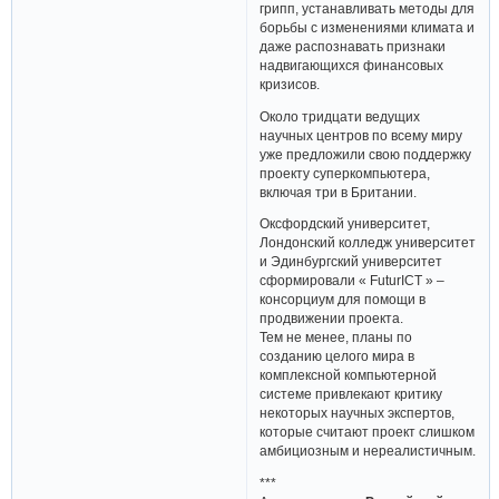
грипп, устанавливать методы для
борьбы с изменениями климата и
даже распознавать признаки
надвигающихся финансовых
кризисов.
Около тридцати ведущих
научных центров по всему миру
уже предложили свою поддержку
проекту суперкомпьютера,
включая три в Британии.
Оксфордский университет,
Лондонский колледж университет
и Эдинбургский университет
сформировали « FuturICT » –
консорциум для помощи в
продвижении проекта.
Тем не менее, планы по
созданию целого мира в
комплексной компьютерной
системе привлекают критику
некоторых научных экспертов,
которые считают проект слишком
амбициозным и нереалистичным.
***