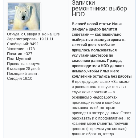
Записки
ремонтника: выбор
HDD
В своей новой статье Илья
Зайдель щедро делится
Откуда:
с Севера я, но на Юге
советами — как правильно
Зарегистрирован
: 19.11.11
выбирать и эксплуатировать
Сообщений:
9492
жесткий диск, чтобы не
Уважение:
+178
пришлось пользоваться
Позитив:
+327
услугами мастеров по
Пол:
Мужской
спасению данных. Правда,
Провел на форуме:
производители HDD делают
6 месяцев 28 дней
немало, чтобы Илья и его
Последний визит:
коллеги не остались без работы
Сегодня 16:10
В предыдущих частях «Записок»
я рассказывал о поучительных
случаях из практики — в
основном о недоработках
производителей и ошибках
пользователей, которые
приводят к потере данных. Стоит
рассказать и о профилактике. По
крайней мере клиенты, получив
ценные (в прямом уже смысле)
данные обратно, всегда