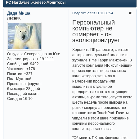
PC Hardware, Железо,Мониторы
Дядя Миша
Поделиться
23.11.11 00:54
1
ЛесниК
Персональный
компьютер не
отмирает - он
эволюционирует
Хоронить ПК рановато, считает
Откуда:
с Севера я, но на Юге
автор еженедельной колонки в
Зарегистрирован
: 19.11.11
журнале Time Гарри Маккрэкен. В
Сообщений:
9492
августе компания HP, крупнейший
Уважение:
+178
производитель персональных
Позитив:
+327
компьютеров, заявила о
Пол:
Мужской
намерении продать или
Провел на форуме:
выделить в отдельное
6 месяцев 28 дней
предприятие соответствующие
Последний визит:
активы, а кроме того, спустя всего
Сегодня 16:10
шесть недель после вывода на
рынок свернула производство
планшетника TouchPad. Газеты
увидели в этом шаге признание
кончины персонального
компьютера как класса.
"Объявить ПК покойником - это,