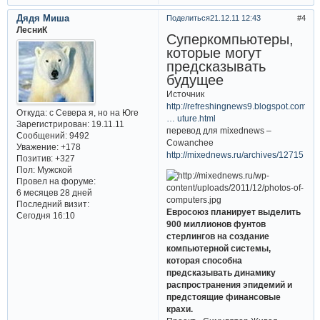
Дядя Миша
Поделиться
21.12.11 12:43
4
ЛесниК
Суперкомпьютеры,
которые могут
предсказывать
будущее
Источник
http://refreshingnews9.blogspot.com/20
Откуда:
с Севера я, но на Юге
… uture.html
Зарегистрирован
: 19.11.11
перевод для mixednews –
Сообщений:
9492
Cowanchee
Уважение:
+178
http://mixednews.ru/archives/12715
Позитив:
+327
Пол:
Мужской
Провел на форуме:
6 месяцев 28 дней
Последний визит:
Евросоюз планирует выделить
Сегодня 16:10
900 миллионов фунтов
стерлингов на создание
компьютерной системы,
которая способна
предсказывать динамику
распространения эпидемий и
предстоящие финансовые
крахи.