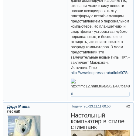
давно доминируют на рынке ПК,
что наши мозги в силу лености
начали ассоциировать эту
платформу с всеобъемлющим
представлением о персональном
компьютере. Но планшетники и
смартфоны - устройства глубоко
персональные, и бесполезно
отрицать, что они относятся к
разряду компьютеров. В моем
представлении это
замечательные новые типы ПК", -
заключает Маккрэкен.
Источник: Time
http://www.inopressa.ru/article/07Sep20
0
Дядя Миша
Поделиться
23.11.11 00:56
2
ЛесниК
Настольный
компьютер в стиле
стимпанк