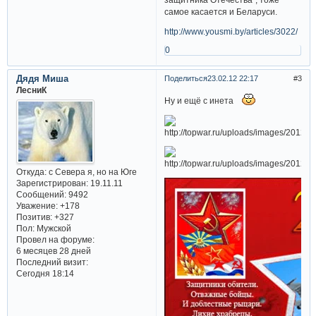
самое касается и Беларуси.
http://www.yousmi.by/articles/3022/
0
Дядя Миша
Поделиться
23.02.12 22:17
3
ЛесниК
Ну и ещё с инета
Откуда:
с Севера я, но на Юге
Зарегистрирован
: 19.11.11
Сообщений:
9492
Уважение:
+178
Позитив:
+327
Пол:
Мужской
Провел на форуме:
6 месяцев 28 дней
Последний визит:
Сегодня 18:14