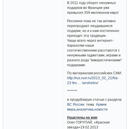
В 2011 году оборот ненужных
подарков во Франции уже
превысил 359 миллионов евро!
Россияне пока не так активно
перепродают неудавшиеся
подарки, но и к нам постепенно
приходит эта традиции.
Чаще всего через интернет-
барахолки наши
соотечественники расстаются с
ненужными гаджетами, играми и
разного рода "юмористическими"
подарками.
По материалам российских СМИ.
http://rus.ruvr.ru/2013_02_21/Na-
23-fev … lanshetov/
*******
и продублирую статью с раздела
ВС России
тема
Армии
мира,аналитика,новости
Нацелены на мир
Олег ГОРУПАЙ, «Красная
звезда»19.02.2013