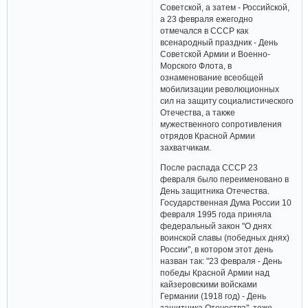
Советской, а затем - Российской,
а 23 февраля ежегодно
отмечался в СССР как
всенародный праздник - День
Советской Армии и Военно-
Морского Флота, в
ознаменование всеобщей
мобилизации революционных
сил на защиту социалистического
Отечества, а также
мужественного сопротивления
отрядов Красной Армии
захватчикам.
После распада СССР 23
февраля было переименовано в
День защитника Отечества.
Государственная Дума России 10
февраля 1995 года приняла
федеральный закон "О днях
воинской славы (победных днях)
России", в котором этот день
назван так: "23 февраля - День
победы Красной Армии над
кайзеровскими войсками
Германии (1918 год) - День
защитника Отечества", тоже