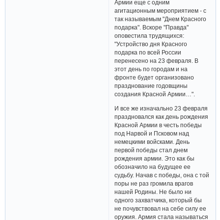
Армии еще с одним
агитационным мероприятием - с
так называемым "Днем Красного
подарка". Вскоре "Правда"
оповестила трудящихся:
"Устройство дня Красного
подарка по всей России
перенесено на 23 февраля. В
этот день по городам и на
фронте будет организовано
празднование годовщины
создания Красной Армии…".
И все же изначально 23 февраля
праздновался как день рождения
Красной Армии в честь победы
под Нарвой и Псковом над
немецкими войсками. День
первой победы стал днем
рождения армии. Это как бы
обозначило на будущее ее
судьбу. Начав с победы, она с той
поры не раз громила врагов
нашей Родины. Не было ни
одного захватчика, который бы
не почувствовал на себе силу ее
оружия. Армия стала называться