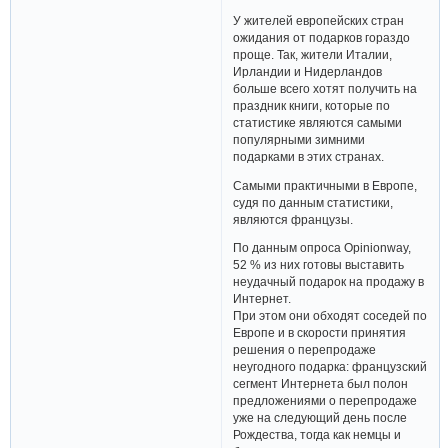
У жителей европейских стран
ожидания от подарков гораздо
проще. Так, жители Италии,
Ирландии и Нидерландов
больше всего хотят получить на
праздник книги, которые по
статистике являются самыми
популярными зимними
подарками в этих странах.
Самыми практичными в Европе,
судя по данным статистики,
являются французы.
По данным опроса Opinionway,
52 % из них готовы выставить
неудачный подарок на продажу в
Интернет.
При этом они обходят соседей по
Европе и в скорости принятия
решения о перепродаже
неугодного подарка: французский
сегмент Интернета был полон
предложениями о перепродаже
уже на следующий день после
Рождества, тогда как немцы и