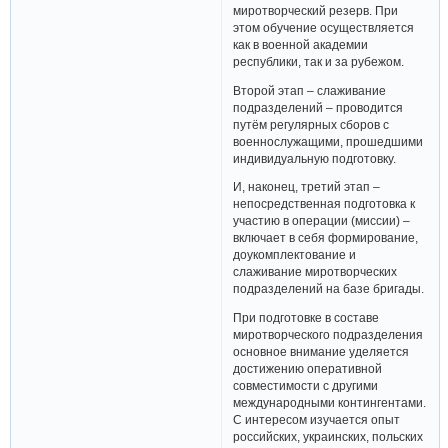
миротворческий резерв. При
этом обучение осуществляется
как в военной академии
республики, так и за рубежом.
Второй этап – слаживание
подразделений – проводится
путём регулярных сборов с
военнослужащими, прошедшими
индивидуальную подготовку.
И, наконец, третий этап –
непосредственная подготовка к
участию в операции (миссии) –
включает в себя формирование,
доукомплектование и
слаживание миротворческих
подразделений на базе бригады.
При подготовке в составе
миротворческого подразделения
основное внимание уделяется
достижению оперативной
совместимости с другими
международными контингентами.
С интересом изучается опыт
российских, украинских, польских