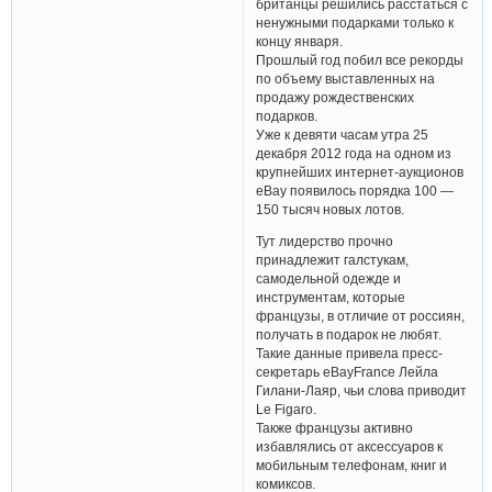
британцы решились расстаться с
ненужными подарками только к
концу января.
Прошлый год побил все рекорды
по объему выставленных на
продажу рождественских
подарков.
Уже к девяти часам утра 25
декабря 2012 года на одном из
крупнейших интернет-аукционов
eBay появилось порядка 100 —
150 тысяч новых лотов.
Тут лидерство прочно
принадлежит галстукам,
самодельной одежде и
инструментам, которые
французы, в отличие от россиян,
получать в подарок не любят.
Такие данные привела пресс-
секретарь eBayFrance Лейла
Гилани-Лаяр, чьи слова приводит
Le Figaro.
Также французы активно
избавлялись от аксессуаров к
мобильным телефонам, книг и
комиксов.