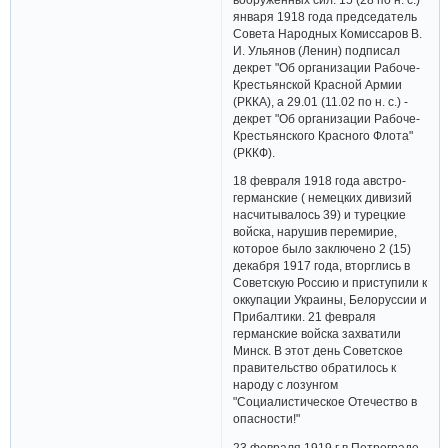
января 1918 года председатель
Совета Народных Комиссаров В.
И. Ульянов (Ленин) подписал
декрет "Об организации Рабоче-
Крестьянской Красной Армии
(РККА), а 29.01 (11.02 по н. с.) -
декрет "Об организации Рабоче-
Крестьянского Красного Флота"
(РККФ).
18 февраля 1918 года австро-
германские ( немецких дивизий
насчитывалось 39) и турецкие
войска, нарушив перемирие,
которое было заключено 2 (15)
декабря 1917 года, вторглись в
Советскую Россию и приступили к
оккупации Украины, Белоруссии и
Прибалтики. 21 февраля
германские войска захватили
Минск. В этот день Советское
правительство обратилось к
народу с лозунгом
"Социалистическое Отечество в
опасности!"
23 февраля 1919 г в Петрограде