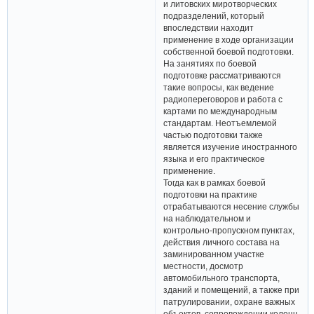
и литовских миротворческих
подразделений, который
впоследствии находит
применение в ходе организации
собственной боевой подготовки.
На занятиях по боевой
подготовке рассматриваются
такие вопросы, как ведение
радиопереговоров и работа с
картами по международным
стандартам. Неотъемлемой
частью подготовки также
является изучение иностранного
языка и его практическое
применение.
Тогда как в рамках боевой
подготовки на практике
отрабатываются несение службы
на наблюдательном и
контрольно-пропускном пунктах,
действия личного состава на
заминированном участке
местности, досмотр
автомобильного транспорта,
зданий и помещений, а также при
патрулировании, охране важных
объектов, сопровождении колонн