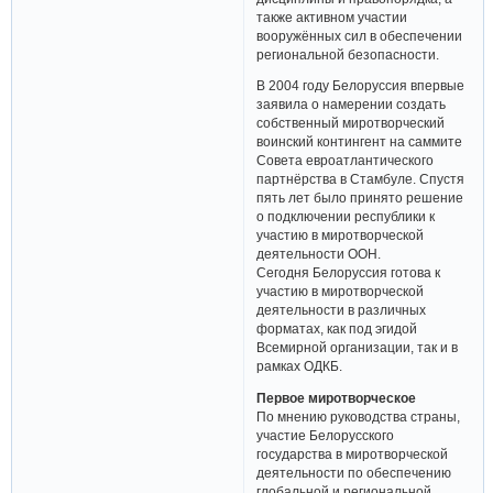
также активном участии
вооружённых сил в обеспечении
региональной безопасности.
В 2004 году Белоруссия впервые
заявила о намерении создать
собственный миротворческий
воинский контингент на саммите
Совета евроатлантического
партнёрства в Стамбуле. Спустя
пять лет было принято решение
о подключении республики к
участию в миротворческой
деятельности ООН.
Сегодня Белоруссия готова к
участию в миротворческой
деятельности в различных
форматах, как под эгидой
Всемирной организации, так и в
рамках ОДКБ.
Первое миротворческое
По мнению руководства страны,
участие Белорусского
государства в миротворческой
деятельности по обеспечению
глобальной и региональной