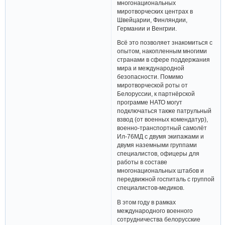
многонациональных
миротворческих центрах в
Швейцарии, Финляндии,
Германии и Венгрии.
Всё это позволяет знакомиться с
опытом, накопленным многими
странами в сфере поддержания
мира и международной
безопасности. Помимо
миротворческой роты от
Белоруссии, к партнёрской
программе НАТО могут
подключаться также патрульный
взвод (от военных комендатур),
военно-транспортный самолёт
Ил-76МД с двумя экипажами и
двумя наземными группами
специалистов, офицеры для
работы в составе
многонациональных штабов и
передвижной госпиталь с группой
специалистов-медиков.
В этом году в рамках
международного военного
сотрудничества белорусские