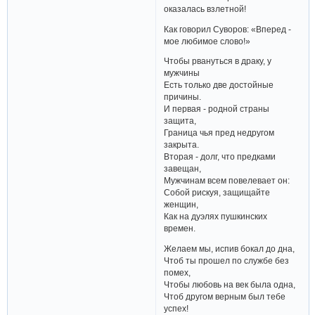
оказалась взлетной!
Как говорил Суворов: «Вперед -
мое любимое слово!»
Чтобы рвануться в драку, у
мужчины
Есть только две достойные
причины.
И первая - родной страны
защита,
Граница чья пред недругом
закрыта.
Вторая - долг, что предками
завещан,
Мужчинам всем повелевает он:
Собой рискуя, защищайте
женщин,
Как на дуэлях пушкинских
времен.
Желаем мы, испив бокал до дна,
Чтоб ты прошел по службе без
помех,
Чтобы любовь на век была одна,
Чтоб другом верным был тебе
успех!