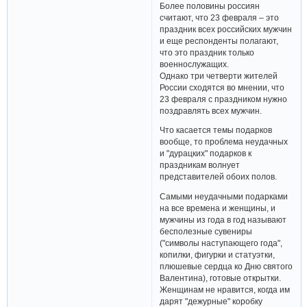
Более половины россиян
считают, что 23 февраля – это
праздник всех российских мужчин
и еще респонденты полагают,
что это праздник только
военнослужащих.
Однако три четверти жителей
России сходятся во мнении, что
23 февраля с праздником нужно
поздравлять всех мужчин.
Что касается темы подарков
вообще, то проблема неудачных
и "дурацких" подарков к
праздникам волнует
представителей обоих полов.
Самыми неудачными подарками
на все времена и женщины, и
мужчины из года в год называют
бесполезные сувениры
("символы наступающего года",
копилки, фигурки и статуэтки,
плюшевые сердца ко Дню святого
Валентина), готовые открытки.
Женщинам не нравится, когда им
дарят "дежурные" коробку