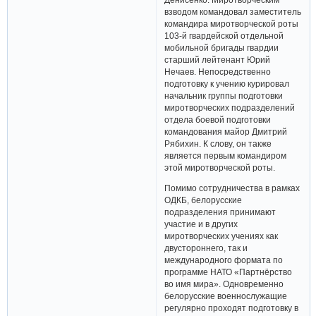
взводом командовал заместитель
командира миротворческой роты
103-й гвардейской отдельной
мобильной бригады гвардии
старший лейтенант Юрий
Нечаев. Непосредственно
подготовку к учению курировал
начальник группы подготовки
миротворческих подразделений
отдела боевой подготовки
командования майор Дмитрий
Рябихин. К слову, он также
является первым командиром
этой миротворческой роты.
Помимо сотрудничества в рамках
ОДКБ, белорусские
подразделения принимают
участие и в других
миротворческих учениях как
двустороннего, так и
международного формата по
программе НАТО «Партнёрство
во имя мира». Одновременно
белорусские военнослужащие
регулярно проходят подготовку в