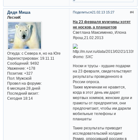
Дядя Миша
Поделиться
21.02.13 15:27
4
ЛесниК
На 23 февраля мужчины хотят
не носков, а планшетов
Светлана Максименко, Илона
Ярош,21.02.2013
Откуда:
с Севера я, но на Юге
Фото: SXC
Зарегистрирован
: 19.11.11
Сообщений:
9492
Носки и трусы - худшие подарки
Уважение:
+178
на 23 февраля, свидетельствуют
Позитив:
+327
результаты проведенного в
Пол:
Мужской
России опроса.
Провел на форуме:
Также мужчинам не нравится,
6 месяцев 28 дней
когда в этот день им дарят
Последний визит:
мертвых хомяков, женские духи и
Сегодня 18:14
грамоты от предприятия, они
предпочитают, чтобы им дарили
мобильные телефоны и
планшеты
Такие результаты приводит
исследовательский холдинг
Ромир, опросивший россиян в