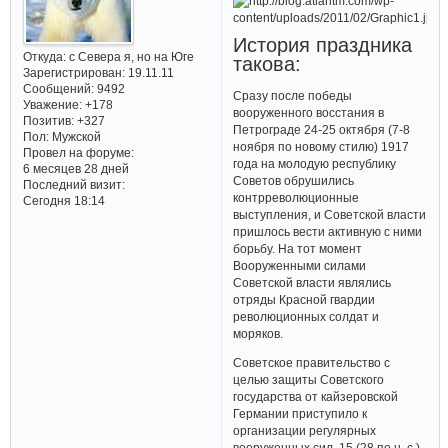
История праздника
Откуда:
с Севера я, но на Юге
такова:
Зарегистрирован
: 19.11.11
Сообщений:
9492
Сразу после победы
Уважение:
+178
вооруженного восстания в
Позитив:
+327
Петрограде 24-25 октября (7-8
Пол:
Мужской
ноября по новому стилю) 1917
Провел на форуме:
года на молодую республику
6 месяцев 28 дней
Советов обрушились
Последний визит:
контрреволюционные
Сегодня 18:14
выступления, и Советской власти
пришлось вести активную с ними
борьбу. На тот момент
Вооруженными силами
Советской власти являлись
отряды Красной гвардии
революционных солдат и
моряков.
Советское правительство с
целью защиты Советского
государства от кайзеровской
Германии приступило к
организации регулярных
вооруженных сил. 15 (28 по н. с.)