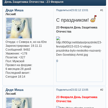
День Защитника Отечества - 23 Февраля
Дядя Миша
Поделиться
23.02.12 13:01
1
ЛесниК
С праздником!
23 Февраля День Защитника
Отечества
Откуда:
с Севера я, но на Юге
Зарегистрирован
: 19.11.11
Сообщений:
9492
Уважение:
+178
Позитив:
+327
0
Пол:
Мужской
Провел на форуме:
6 месяцев 28 дней
Последний визит:
Сегодня 18:14
Дядя Миша
Поделиться
23.02.12 13:05
2
ЛесниК
23 Февраля День Защитника
Отечества