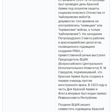
был проведен день Красной
Армии под лозунгом защиты
социалистического Отечества от
"кайзеровских войск"(в
документах того времени не
употреблялись "немецкие" или
"германские" войска, а только
"кайзеровские"). На заседании
Петроградского Совета рабочих
и красноармейских депутатов,
посвященного годовщине
создания РККА, с
приветственной речью выступил
Председатель ВЦИК
(Всероссийского Центрального
Исполнительного Комитета) Я. М.
Свердлов, подчеркнувший, что
Красная Армия была создана в
первую очередь против
иностранного врага. В 1923 году в
честь Дня Красной Армии и
Флота впервые был издан приказ
Реввоенсовета Республики.
Позднее ВЦИК решил
совместить годовщины Красной