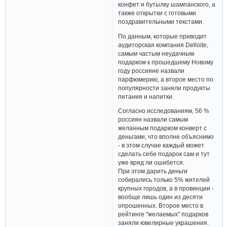
конфет и бутылку шампанского, а
также открытки с готовыми
поздравительными текстами.
По данным, которые приводит
аудиторская компания Delloite,
самым частым неудачным
подарком к прошедшему Новому
году россияне назвали
парфюмерию, а второе место по
популярности заняли продукты
питания и напитки.
Согласно исследованиям, 56 %
россиян назвали самым
желанным подарком конверт с
деньгами, что вполне объяснимо
- в этом случае каждый может
сделать себе подарок сам и тут
уже вряд ли ошибется.
При этом дарить деньги
собирались только 5% жителей
крупных городов, а в провинции -
вообще лишь один из десяти
опрошенных. Второе место в
рейтинге "желаемых" подарков
заняли ювелирные украшения.