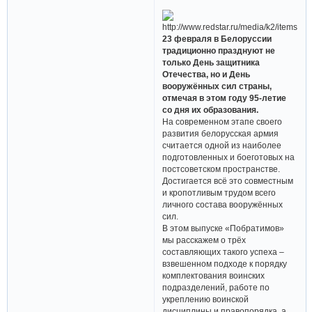
23 февраля в Белоруссии
традиционно празднуют не
только День защитника
Отечества, но и День
вооружённых сил страны,
отмечая в этом году 95-летие
со дня их образования.
На современном этапе своего
развития белорусская армия
считается одной из наиболее
подготовленных и боеготовых на
постсоветском пространстве.
Достигается всё это совместным
и кропотливым трудом всего
личного состава вооружённых
сил.
В этом выпуске «Побратимов»
мы расскажем о трёх
составляющих такого успеха –
взвешенном подходе к порядку
комплектования воинских
подразделений, работе по
укреплению воинской
дисциплины и правопорядка, а