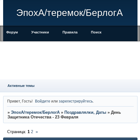
ЭпохА/теремок/БерлогА
Форум
Участники
Правила
Поиск
Регистрация
Войти
Активные темы
Привет, Гость!
Войдите
или
зарегистрируйтесь
.
»
ЭпохА/теремок/БерлогА
»
Поздравлялки, Даты
»
День
Защитника Отечества - 23 Февраля
Страница:
1
2
»