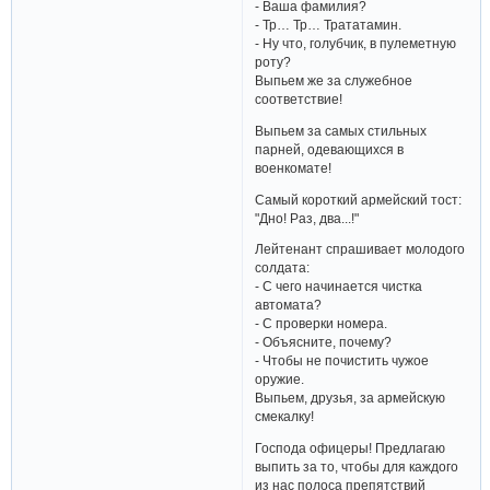
- Ваша фамилия?
- Тр… Тр… Трататамин.
- Ну что, голубчик, в пулеметную
роту?
Выпьем же за служебное
соответствие!
Выпьем за самых стильных
парней, одевающихся в
военкомате!
Самый короткий армейский тост:
"Дно! Раз, два...!"
Лейтенант спрашивает молодого
солдата:
- С чего начинается чистка
автомата?
- С проверки номера.
- Объясните, почему?
- Чтобы не почистить чужое
оружие.
Выпьем, друзья, за армейскую
смекалку!
Господа офицеры! Предлагаю
выпить за то, чтобы для каждого
из нас полоса препятствий