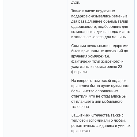
духи.
Также в числе неудачных
подарков оказывались ремень в
два раза длиннее объема талии
одариваемого, подбородник для
скрипки, накладки на педали авто
и запасное колесо для машины.
Самыми печальными подарками
были признаны не доживший до
вручения хомячок (т.е.
фактически труп животного) и
уход жены из семьи ровно 23
февраля.
На вопрос о том, какой подарок
пришелся бы по душе мужчинам,
большинство опрошенных
ответили, что не отказались бы
от планшета или мобильного
телефона.
Защитники Отечества также с
теплотой вспоминали о любви,
романтичных свиданиях и ужинах
при свечах.