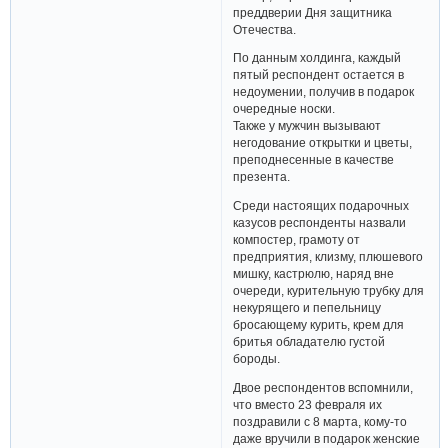
преддверии Дня защитника
Отечества.
По данным холдинга, каждый
пятый респондент остается в
недоумении, получив в подарок
очередные носки.
Также у мужчин вызывают
негодование открытки и цветы,
преподнесенные в качестве
презента.
Среди настоящих подарочных
казусов респонденты назвали
компостер, грамоту от
предприятия, клизму, плюшевого
мишку, кастрюлю, наряд вне
очереди, курительную трубку для
некурящего и пепельницу
бросающему курить, крем для
бритья обладателю густой
бороды.
Двое респондентов вспомнили,
что вместо 23 февраля их
поздравили с 8 марта, кому-то
даже вручили в подарок женские