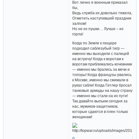
Вот лично я военным приказал
бы,
Ведь служба их довольно тяжела,
Отметить наступивший праздник
залпом!
Но не из пушки… Лучше – из
горла!
Когда по Земле к пещере
подходил саблезубый тигр —
именно мы выходили с палицей
на встречу! Когда к воротам к
воротам приближались кочевники
— именно мы брались за мечи и
топоры! Когда французы рвались
к Москве, именно мы сжимали в
руках сабли! Когда Гитлер бросал
танковые армады на нашу страну
— именно мы стали на их пути!
Так давайте выпьем сегодня за
нас, мужиков-защитников,
которые сдаются в плен только
женщинам!
0