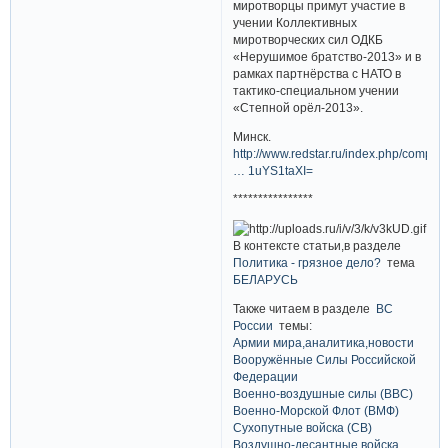
миротворцы примут участие в
учении Коллективных
миротворческих сил ОДКБ
«Нерушимое братство-2013» и в
рамках партнёрства с НАТО в
тактико-специальном учении
«Степной орёл-2013».
Минск.
http://www.redstar.ru/index.php/compon
… 1uYS1taXI=
****************
В контексте статьи,в разделе
Политика - грязное дело?
тема
БЕЛАРУСЬ
Также читаем в разделе
ВС
России
темы:
Армии мира,аналитика,новости
Вооружённые Силы Российской
Федерации
Военно-воздушные силы (ВВС)
Военно-Морской Флот (ВМФ)
Сухопутные войска (СВ)
Воздушно-десантные войска