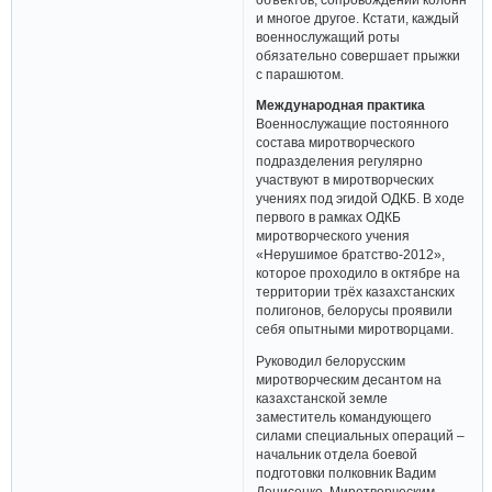
и многое другое. Кстати, каждый
военнослужащий роты
обязательно совершает прыжки
с парашютом.
Международная практика
Военнослужащие постоянного
состава миротворческого
подразделения регулярно
участвуют в миротворческих
учениях под эгидой ОДКБ. В ходе
первого в рамках ОДКБ
миротворческого учения
«Нерушимое братство-2012»,
которое проходило в октябре на
территории трёх казахстанских
полигонов, белорусы проявили
себя опытными миротворцами.
Руководил белорусским
миротворческим десантом на
казахстанской земле
заместитель командующего
силами специальных операций –
начальник отдела боевой
подготовки полковник Вадим
Денисенко. Миротворческим