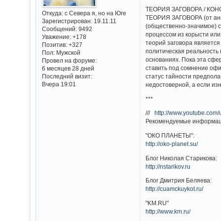
ТЕОРИЯ ЗАГОВОРА / КО
Откуда:
с Севера я, но на Юге
ТЕОРИЯ ЗАГОВОРА (от англ
Зарегистрирован
: 19.11.11
(общественно-значимое) с
Сообщений:
9492
процессом из корысти или
Уважение:
+178
теорий заговора является
Позитив:
+327
политическая реальность 
Пол:
Мужской
основаниях. Пока эта сфер
Провел на форуме:
ставить под сомнение офи
6 месяцев 28 дней
статус тайности предпола
Последний визит:
Вчера 19:01
недостоверной, а если из
***
///
http://www.youtube.com
Рекомендуемые информаци
"ОКО ПЛАНЕТЫ":
http://oko-planet.su/
Блог Николая Старикова:
http://nstarikov.ru
Блог Дмитрия Беляева:
http://cuamckuykot.ru/
"KM.RU"
http://www.km.ru/