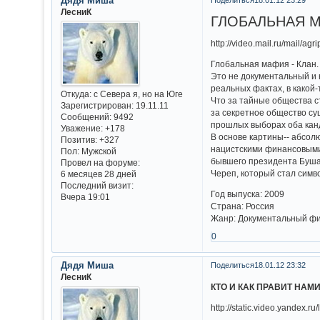
Дядя Миша
ЛесниК
ГЛОБАЛЬНАЯ МА
http://video.mail.ru/mail/ag
Глобальная мафия - Клан.
Это не документальный и 
реальных фактах, в какой
Откуда:
с Севера я, но на Юге
Что за тайные общества с
Зарегистрирован
: 19.11.11
за секретное общество сущ
Сообщений:
9492
прошлых выборах оба кан
Уважение:
+178
В основе картины-- абсол
Позитив:
+327
нацистскими финансовыми
Пол:
Мужской
бывшего президента Буша 
Провел на форуме:
Череп, который стал симв
6 месяцев 28 дней
Последний визит:
Год выпуска: 2009
Вчера 19:01
Страна: Россия
Жанр: Документальный ф
0
Дядя Миша
Поделиться
18.01.12 23:32
ЛесниК
КТО И КАК ПРАВИТ НАМИ
http://static.video.yandex.ru/