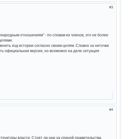
3
дународным отношениям" - по словам их членов, это не более
целями.
нить ход истории согласно своим целям. Словно за ниточки
сть официальная версия, но возможно на деле ситуация
4
труктуры власти. Стоят ли они за спиной правительства,