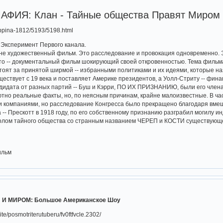
ФИЯ: Клан - Тайные общества Правят Миром
rippina-1812/5193/5198.html
 Эксперимент Первого канала.
не художественный фильм. Это расследование и провокация одновременно. Эт
-то -- документальный фильм шокирующий своей откровенностью. Тема фильма 
тоят за принятой ширмой -- избранными политиками и их идеями, которые н
ествует с 19 века и поставляет Америке президентов, а Уолл-Стриту -- фина
дидата от разных партий -- Буш и Кэрри, ПО ИХ ПРИЗНАНИЮ, были его член
ютно реальные факты, но, по неясным причинам, крайне малоизвестные. В час
 компаниями, но расследование Конгресса было прекращено благодаря вмеш
-- Прескотт в 1918 году, по его собственному признанию разграбил могилу и
олом тайного общества со странным названием ЧЕРЕП и КОСТИ существующег
ильм
 И МИРОМ: Большое Американское Шоу
lite/posmotriterutuberu/fv0ftfvcle.2302/