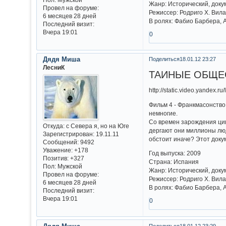
Жанр: Исторический, док
Провел на форуме:
Режиссер: Родриго Х. Вил
6 месяцев 28 дней
В ролях: Фабио Барбера, 
Последний визит:
Вчера 19:01
0
Дядя Миша
Поделиться
18.01.12 23:27
ЛесниК
ТАЙНЫЕ ОБЩЕСТ
http://static.video.yandex.r
Фильм 4 - Франкмасонство
немногие.
Со времен зарождения цив
Откуда:
с Севера я, но на Юге
дергают они миллионы люд
Зарегистрирован
: 19.11.11
обстоит иначе? Этот док
Сообщений:
9492
Уважение:
+178
Год выпуска: 2009
Позитив:
+327
Страна: Испания
Пол:
Мужской
Жанр: Исторический, док
Провел на форуме:
Режиссер: Родриго Х. Вил
6 месяцев 28 дней
В ролях: Фабио Барбера, 
Последний визит:
Вчера 19:01
0
Поделиться
18.01.12 23:29