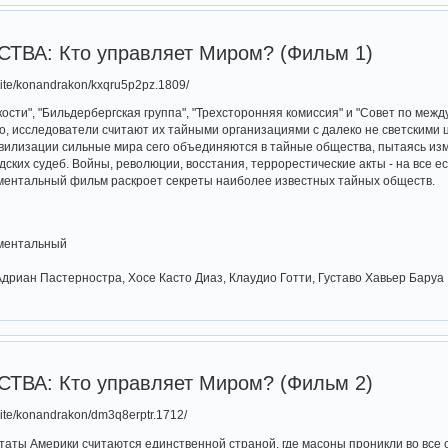
ВА: Кто управляет Миром? (Фильм 1)
u/lite/konandrakon/kxqru5p2pz.1809/
кости", "Бильдербергская группа", "Трехсторонняя комиссия" и "Совет по меж
ко, исследователи считают их тайными организациями с далеко не светскими 
илизации сильные мира сего объединяются в тайные общества, пытаясь изме
ских судеб. Войны, революции, восстания, террорестические акты - на все е
ументальный фильм раскроет секреты наиболее известных тайных обществ.
ументальный
а
Адриан Пастерностра, Хосе Касто Диаз, Клаудио Готти, Густаво Хавьер Баруа
ВА: Кто управляет Миром? (Фильм 2)
u/lite/konandrakon/dm3q8erptr.1712/
аты Америки считаются единственной страной, где масоны проникли во все с