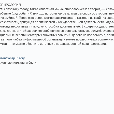
НСПИРОЛОГИЯ
. conspiracy theory, также известная как конспирологическая теория) — сов
обытие (ряд событий) или ход истории как результат заговора со стороны н
 из амбиций. Теорию заговора можно рассматривать как один из крайних вар
 секретность, присущая политической и государственной деятельности. Идеа
никогда не достигает и вряд ли способна достигнуть её. В сфере государств
а секретности, образцом которой является деятельность спецслужб, существу
циальные версии некоторых значимых событий. Далеко не все события, при
гает, что любая информация об организации может подвергнуться сомнению:
нутри — то можно обвинить источник в преднамеренной дезинформации.
/user/ConspTheory
онные порталы и блоги: