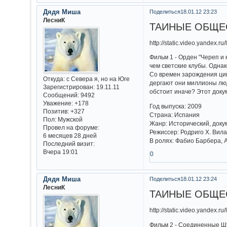
Дядя Миша
Поделиться
18.01.12 23:23
ЛесниК
ТАЙНЫЕ ОБЩЕСТ
http://static.video.yandex.r
Фильм 1 - Орден "Череп и 
чем светские клубы. Одна
Со времен зарождения цив
Откуда:
с Севера я, но на Юге
дергают они миллионы люд
Зарегистрирован
: 19.11.11
обстоит иначе? Этот док
Сообщений:
9492
Уважение:
+178
Год выпуска: 2009
Позитив:
+327
Страна: Испания
Пол:
Мужской
Жанр: Исторический, док
Провел на форуме:
Режиссер: Родриго Х. Вил
6 месяцев 28 дней
В ролях: Фабио Барбера, 
Последний визит:
Вчера 19:01
0
Дядя Миша
Поделиться
18.01.12 23:24
ЛесниК
ТАЙНЫЕ ОБЩЕСТ
http://static.video.yandex.r
Фильм 2 - Соединенные Шт