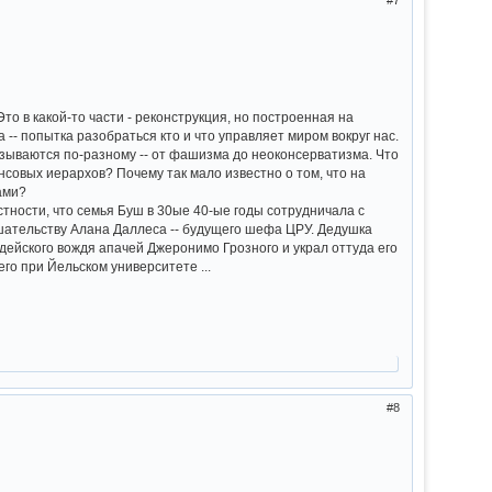
о в какой-то части - реконструкция, но построенная на
-- попытка разобраться кто и что управляет миром вокруг нас.
азываются по-разному -- от фашизма до неоконсерватизма. Что
нсовых иерархов? Почему так мало известно о том, что на
ами?
тности, что семья Буш в 30ые 40-ые годы сотрудничала с
ательству Алана Даллеса -- будущего шефа ЦРУ. Дедушка
ндейского вождя апачей Джеронимо Грозного и украл оттуда его
о при Йельском университете ...
8