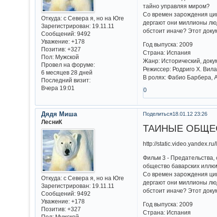
тайно управляя миром?
Со времен зарождения цив
Откуда:
с Севера я, но на Юге
дергают они миллионы люд
Зарегистрирован
: 19.11.11
обстоит иначе? Этот док
Сообщений:
9492
Уважение:
+178
Год выпуска: 2009
Позитив:
+327
Страна: Испания
Пол:
Мужской
Жанр: Исторический, док
Провел на форуме:
Режиссер: Родриго Х. Вил
6 месяцев 28 дней
В ролях: Фабио Барбера, 
Последний визит:
Вчера 19:01
0
Дядя Миша
Поделиться
18.01.12 23:26
ЛесниК
ТАЙНЫЕ ОБЩЕСТ
http://static.video.yandex.
Фильм 3 - Предательства, 
общество баварских иллю
Со времен зарождения цив
Откуда:
с Севера я, но на Юге
дергают они миллионы люд
Зарегистрирован
: 19.11.11
обстоит иначе? Этот док
Сообщений:
9492
Уважение:
+178
Год выпуска: 2009
Позитив:
+327
Страна: Испания
Пол:
Мужской