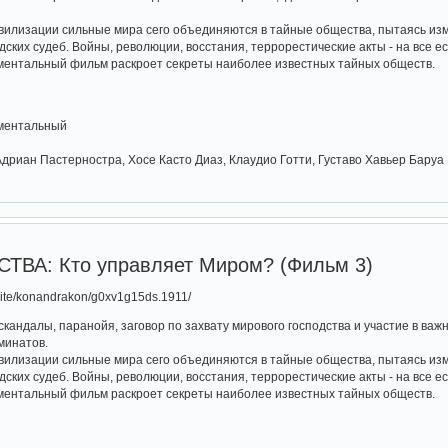
илизации сильные мира сего объединяются в тайные общества, пытаясь изме
ских судеб. Войны, революции, восстания, террорестические акты - на все е
ументальный фильм раскроет секреты наиболее известных тайных обществ.
ументальный
а
Адриан Пастерностра, Хосе Касто Диаз, Клаудио Готти, Густаво Хавьер Баруа
ВА: Кто управляет Миром? (Фильм 3)
ru/lite/konandrakon/g0xv1g15ds.1911/
скандалы, паранойя, заговор по захвату мирового господства и участие в ва
минатов.
илизации сильные мира сего объединяются в тайные общества, пытаясь изме
ских судеб. Войны, революции, восстания, террорестические акты - на все е
ументальный фильм раскроет секреты наиболее известных тайных обществ.