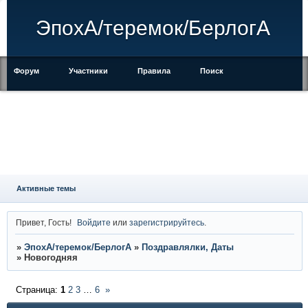
ЭпохА/теремок/БерлогА
Форум
Участники
Правила
Поиск
Регистрация
Войти
Активные темы
Привет, Гость!
Войдите
или
зарегистрируйтесь
.
»
ЭпохА/теремок/БерлогА
»
Поздравлялки, Даты
»
Новогодняя
Страница:
1
2
3
…
6
»