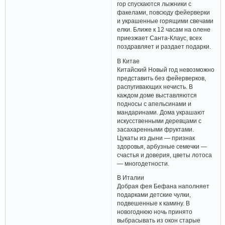
гор спускаются лыжники с
факелами, повсюду фейерверки
и украшенные горящими свечами
елки. Ближе к 12 часам на олене
приезжает Санта-Клаус, всех
поздравляет и раздает подарки.
В Китае
Китайский Новый год невозможно
представить без фейерверков,
распугивающих нечисть. В
каждом доме выставляются
подносы с апельсинами и
мандаринами. Дома украшают
искусственными деревцами с
засахаренными фруктами.
Цукаты из дыни — признак
здоровья, арбузные семечки —
счастья и доверия, цветы лотоса
— многодетности.
В Италии
Добрая фея Бефана наполняет
подарками детские чулки,
подвешенные к камину. В
новогоднюю ночь принято
выбрасывать из окон старые