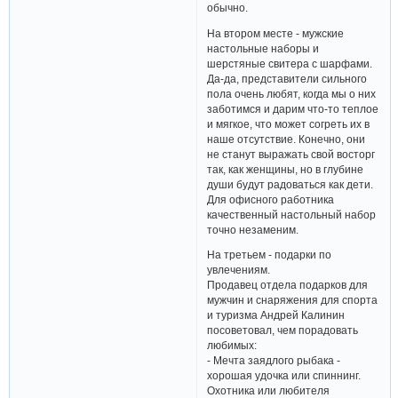
охотник. Такой подарок будет
психологически стимулировать
его на добычу большего
количества «мамонтов», чем
обычно.
На втором месте - мужские
настольные наборы и
шерстяные свитера с шарфами.
Да-да, представители сильного
пола очень любят, когда мы о них
заботимся и дарим что-то теплое
и мягкое, что может согреть их в
наше отсутствие. Конечно, они
не станут выражать свой восторг
так, как женщины, но в глубине
души будут радоваться как дети.
Для офисного работника
качественный настольный набор
точно незаменим.
На третьем - подарки по
увлечениям.
Продавец отдела подарков для
мужчин и снаряжения для спорта
и туризма Андрей Калинин
посоветовал, чем порадовать