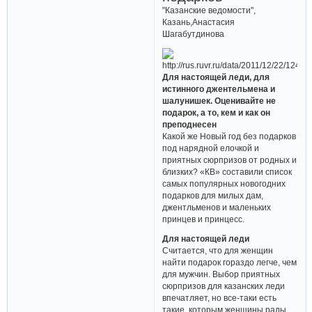
дорогой? Топ-5
самых популярных
новогодних
подарков
"Казанские ведомости",
Казань,Анастасия
Шагабутдинова
Для настоящей леди, для
истинного джентельмена и
шалунишек. Оценивайте не
подарок, а то, кем и как он
преподнесен
Какой же Новый год без подарков
под нарядной елочкой и
приятных сюрпризов от родных и
близких? «КВ» составили список
самых популярных новогодних
подарков для милых дам,
джентльменов и маленьких
принцев и принцесс.
Для настоящей леди
Считается, что для женщин
найти подарок гораздо легче, чем