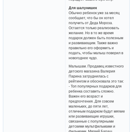
клавиатура, игровые мышки,
любимая компьютерная игра или
дополнение к ней - все это
порадует вашего мужчину.
Для шалунишек
Обычно ребенок уже за месяц
сообщает, что бы он хотел
получить от Деда Мороза.
Остается только реализовать
желание. Но в то же время
подарок должен быть полезным
и развивающим. Также важно
правильно его оформить и
подать, чтобы малыш поверил в
новогоднее чудо.
Малышам. Продавец известного
детского магазина Валерия
Парина затруднилась с
рейтингом и обосновала это так:
- Топ популярных подарков для
ребенка составить сложно.
Важен его возраст и
предпочтения. Для совсем
маленьких, до пяти лет,
отличным подарком будут мягкие