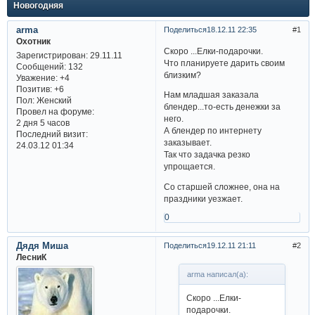
Новогодняя
arma
Поделиться
18.12.11 22:35
1
Охотник
Скоро ...Елки-подарочки.
Зарегистрирован
: 29.11.11
Что планируете дарить своим
Сообщений:
132
близким?
Уважение:
+4
Позитив:
+6
Нам младшая заказала
Пол:
Женский
блендер...то-есть денежки за
Провел на форуме:
него.
2 дня 5 часов
А блендер по интернету
Последний визит:
заказывает.
24.03.12 01:34
Так что задачка резко
упрощается.
Со старшей сложнее, она на
праздники уезжает.
0
Дядя Миша
Поделиться
19.12.11 21:11
2
ЛесниК
arma написал(а):
Скоро ...Елки-
подарочки.