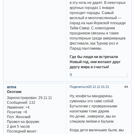
в эту ночь не дарят. В некоторых
крупных городах 1 января
проходят парады. Самый
веселый и многочисленный —
парад на нью-йоркской площади
Тайм-Сквер. С новогодним
праздником связаны и такие
популярные среди американцев
фестивали, как Турнир роз и
Парад пантомимы.
Где бы люди ни встречали
Новый год, они желают друг
другу мира и счастья!
0
arma
Поделиться
20.12.11 01:21
4
Охотник
Ну, конфеты-мандарины-
Зарегистрирован
: 29.11.11
сувениры-это само собой.
Сообщений:
132
Бутылочки с проверенными
Уважение:
+4
напитками тоже дарим.
Позитив:
+6
Но дочки...наверное, мы их
Пол:
Женский
слишком любим и балуем.
Провел на форуме:
2 дня 5 часов
Когда дети маленькие были, мы
Последний визит: