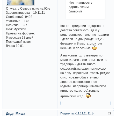
Что планируете
дарить своим
Откуда:
с Севера я, но на Юге
близким?
Зарегистрирован
: 19.11.11
Сообщений:
9492
Уважение:
+178
Позитив:
+327
Как то, традиции подарков, с
Пол:
Мужской
детства советского...да и у
Провел на форуме:
родственников - именно подарки
6 месяцев 28 дней
- делали на дни рождения,23
Последний визит:
февраля и 8 марта...притом
Вчера 19:01
ценные и полезные
А на новый год сувениры по
мелочи...уже в эти годы...ну и по
традиции - детям много
сладостей,мандарины,игрушки
на ёлку...взрослым - торты,редкое
спиртное,не обязательно
дорогое,но проверенное
годами...например цимлянское
игристое (красное),коньяк
армянский и т.д.
0
Дядя Миша
Поделиться
19.12.11 21:14
3