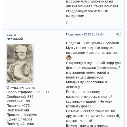
несколько пищевых комбинаций,
которые помогут избежать
головной боли, рвоты и тошноты
с похмелья.
Так, бутерброд с авокадо, тунцом
и кунжутом, или постная
говядина с поджаренной свеклой
и соусом чили, уложенная на
листья шпината, также поможет
страдающим похмельным
синдромом.
0
cavia
Поделиться
23.12.11 19:45
10
Лесничий
Подарки... Уже купили и сделали.
Муж уже все подарки получил -
шуруповерт и авторегистратор.
Старшему сыну - новый кофр для
фотопричиндалов (с изменяемой
внутренней геометрией) и
полотенце с драконом.
Младшему - полотенце и
денюжку.
Откуда:
тут где-то