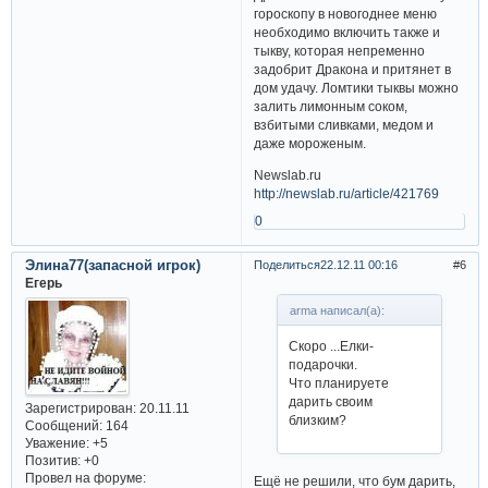
гороскопу в новогоднее меню
необходимо включить также и
тыкву, которая непременно
задобрит Дракона и притянет в
дом удачу. Ломтики тыквы можно
залить лимонным соком,
взбитыми сливками, медом и
даже мороженым.
Newslab.ru
http://newslab.ru/article/421769
0
Элина77(запасной игрок)
Поделиться
22.12.11 00:16
6
Егерь
arma написал(а):
Скоро ...Елки-
подарочки.
Что планируете
дарить своим
Зарегистрирован
: 20.11.11
близким?
Сообщений:
164
Уважение:
+5
Позитив:
+0
Провел на форуме:
Ещё не решили, что бум дарить,