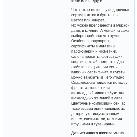
плюшевый дракончик придется в
тему. А яркая кухонная посуда
или красивая столовая всегда
порадует и согреет сердце маме,
жене или подруге.
Четвертое-пятое - у подарочных
сертификатов и букетов - из
цветов или конфет.
Их можно преподнести и близкой
даме, и коллеге. А женщина сама
выберет себе все что нужно.
Особенно популярны
сертификаты в магазины
парфюмерии и косметики,
салоны красоты, фотостудии,
спортивные абонементы. Для
любительниц чтения есть
книжный сертификат. А букеты
можно заказать из чего угодно.
Сладкоежкам придется по вкусу
фрегат из конфет или
шоколадный мишка с букетом
шоколадных же лилий в лапе.
Цветочные композиции сейчас
тоже весьма оригинальные: их
декорируют искусственным