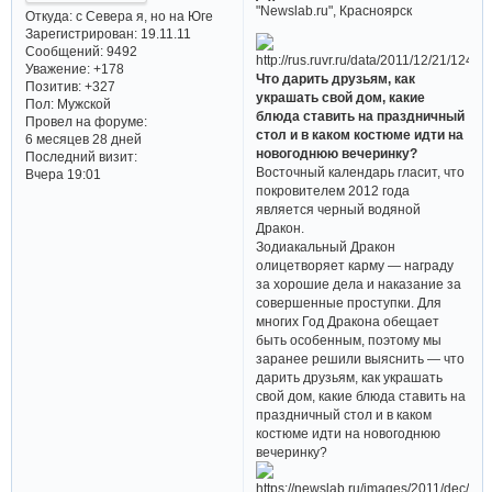
"Newslab.ru", Красноярск
Откуда:
с Севера я, но на Юге
Зарегистрирован
: 19.11.11
Сообщений:
9492
Уважение:
+178
Что дарить друзьям, как
Позитив:
+327
украшать свой дом, какие
Пол:
Мужской
блюда ставить на праздничный
Провел на форуме:
стол и в каком костюме идти на
6 месяцев 28 дней
новогоднюю вечеринку?
Последний визит:
Восточный календарь гласит, что
Вчера 19:01
покровителем 2012 года
является черный водяной
Дракон.
Зодиакальный Дракон
олицетворяет карму — награду
за хорошие дела и наказание за
совершенные проступки. Для
многих Год Дракона обещает
быть особенным, поэтому мы
заранее решили выяснить — что
дарить друзьям, как украшать
свой дом, какие блюда ставить на
праздничный стол и в каком
костюме идти на новогоднюю
вечеринку?