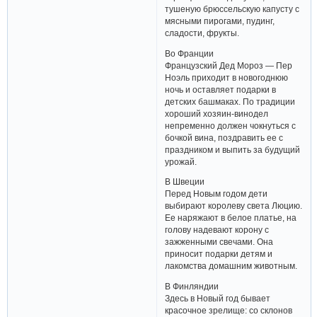
тушеную брюссельскую капусту с
мясными пирогами, пудинг,
сладости, фрукты.
Во Франции
Французский Дед Мороз — Пер
Ноэль приходит в новогоднюю
ночь и оставляет подарки в
детских башмаках. По традиции
хороший хозяин-винодел
непременно должен чокнуться с
бочкой вина, поздравить ее с
праздником и выпить за будущий
урожай.
В Швеции
Перед Новым годом дети
выбирают королеву света Люцию.
Ее наряжают в белое платье, на
голову надевают корону с
зажженными свечами. Она
приносит подарки детям и
лакомства домашним животным.
В Финляндии
Здесь в Новый год бывает
красочное зрелище: со склонов