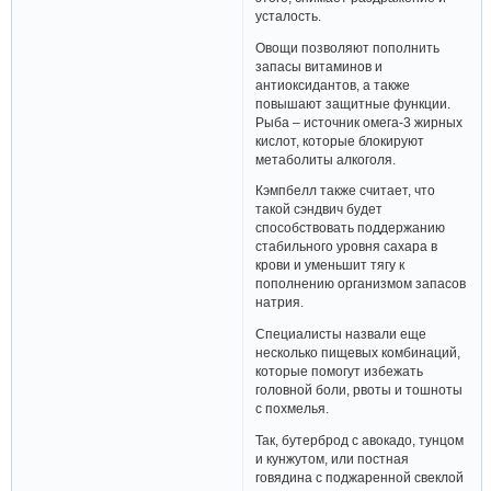
похмельного синдрома.
В состав бутерброда входят
жареные овощи с сардинами и
сыром, уложенные на ржаной
хлеб. Такое сочетание продуктов
улучшает общее самочувствие и
повышает настроение, а кроме
этого, снимает раздражение и
усталость.
Овощи позволяют пополнить
запасы витаминов и
антиоксидантов, а также
повышают защитные функции.
Рыба – источник омега-3 жирных
кислот, которые блокируют
метаболиты алкоголя.
Кэмпбелл также считает, что
такой сэндвич будет
способствовать поддержанию
стабильного уровня сахара в
крови и уменьшит тягу к
пополнению организмом запасов
натрия.
Специалисты назвали еще