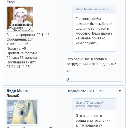
0
Элина77(запасной игрок)
Поделиться
22.12.11 21:59
8
Егерь
Дядя Миша написал(а):
Главное, чтобы
подарок был выбран и
сделан с теплотой и
любовью. Ведь дарить
Зарегистрирован
: 20.11.11
не менее приятно,
Сообщений:
164
чем получать.
Уважение:
+5
Позитив:
+0
Провел на форуме:
22 часа 33 минуты
Это верно, но я всегда в
Последний визит:
затруднении, а что подарить?
07.04.14 11:25
60.
0