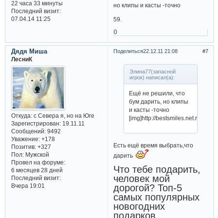
22 часа 33 минуты
но клипы и касты -точно
Последний визит:
07.04.14 11:25
59.
0
Дядя Миша
Поделиться
22.12.11 21:08
7
ЛесниК
Элина77(запасной
игрок) написал(а):
Ещё не решили, что
бум дарить, но клипы
и касты -точно
Откуда:
с Севера я, но на Юге
[img]http://bestsmiles.net.ru/m0
Зарегистрирован
: 19.11.11
Сообщений:
9492
Уважение:
+178
Есть ещё время выбрать,что
Позитив:
+327
Пол:
Мужской
дарить
Провел на форуме:
Что тебе подарить,
6 месяцев 28 дней
человек мой
Последний визит:
Вчера 19:01