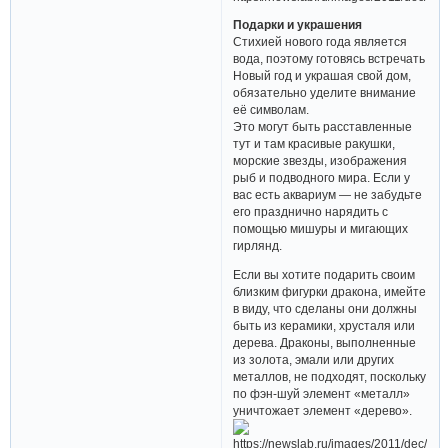
Подарки и украшения
Стихией нового года является
вода, поэтому готовясь встречать
Новый год и украшая свой дом,
обязательно уделите внимание
её символам.
Это могут быть расставленные
тут и там красивые ракушки,
морские звезды, изображения
рыб и подводного мира. Если у
вас есть аквариум — не забудьте
его празднично нарядить с
помощью мишуры и мигающих
гирлянд.
Если вы хотите подарить своим
близким фигурки дракона, имейте
в виду, что сделаны они должны
быть из керамики, хрусталя или
дерева. Драконы, выполненные
из золота, эмали или других
металлов, не подходят, поскольку
по фэн-шуй элемент «металл»
уничтожает элемент «дерево».