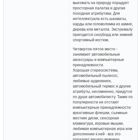
любимых:
- Мечта заядлого рыбака -
хорошая удочка или спиннинг.
Охотника или любителя
выезжать на природу порадует
просторная палатка и другая
походная атрибутика. Для
интеллектуала есть шахматы,
нарды или головоломка из камня,
дерева или металла. Экстремалу
пригодится сноуборд или зимний
спортивный костюм.
Четвертое-пятое место -
занимают автомобильные
аксессуары и компьютерные
принадлежности.
Хорошая стереосистема,
автомобильный пылесос,
любимые аудиокниги,
автомобильный термос и другие
атрибуты, несомненно, придутся
по душе автомобилисту. Также по
популярности не отстают
компьютерные принадлежности:
креативные флешки, съемные
жесткие диски, сенсорная