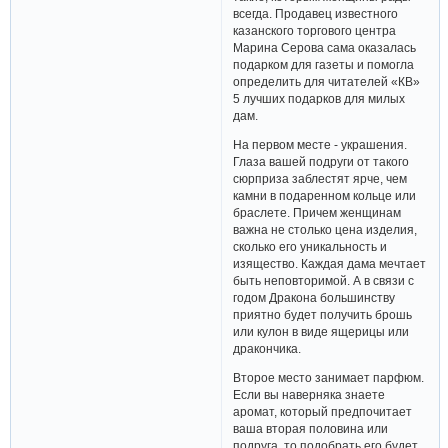
для мужчин. Выбор приятных
сюрпризов для казанских леди
впечатляет, но все-таки есть
такие, которым женщины рады
всегда. Продавец известного
казанского торгового центра
Марина Серова сама оказалась
подарком для газеты и помогла
определить для читателей «КВ»
5 лучших подарков для милых
дам.
На первом месте - украшения.
Глаза вашей подруги от такого
сюрприза заблестят ярче, чем
камни в подаренном кольце или
браслете. Причем женщинам
важна не столько цена изделия,
сколько его уникальность и
изящество. Каждая дама мечтает
быть неповторимой. А в связи с
годом Дракона большинству
приятно будет получить брошь
или кулон в виде ящерицы или
дракончика.
Второе место занимает парфюм.