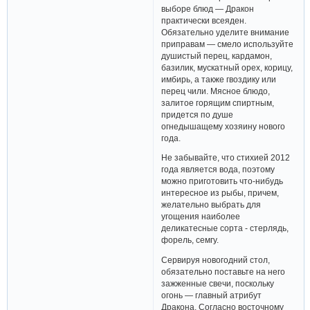
выборе блюд — Дракон
практически всеяден.
Обязательно уделите внимание
приправам — смело используйте
душистый перец, кардамон,
базилик, мускатный орех, корицу,
имбирь, а также гвоздику или
перец чили. Мясное блюдо,
залитое горящим спиртным,
придется по душе
огнедышащему хозяину нового
года.
Не забывайте, что стихией 2012
года является вода, поэтому
можно приготовить что-нибудь
интересное из рыбы, причем,
желательно выбрать для
угощения наиболее
деликатесные сорта - стерлядь,
форель, семгу.
Сервируя новогодний стол,
обязательно поставьте на него
зажженные свечи, поскольку
огонь — главный атрибут
Дракона. Согласно восточному