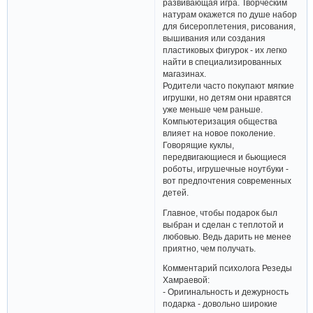
каждой из них живет принцесса
или актриса.
И для девочек, и для мальчиков
полезным подарком станет
развивающая игра. Творческим
натурам окажется по душе набор
для бисероплетения, рисования,
вышивания или создания
пластиковых фигурок - их легко
найти в специализированных
магазинах.
Родители часто покупают мягкие
игрушки, но детям они нравятся
уже меньше чем раньше.
Компьютеризация общества
влияет на новое поколение.
Говорящие куклы,
передвигающиеся и бьющиеся
роботы, игрушечные ноутбуки -
вот предпочтения современных
детей.
Главное, чтобы подарок был
выбран и сделан с теплотой и
любовью. Ведь дарить не менее
приятно, чем получать.