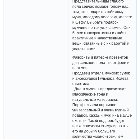
инеем, снежинками, мелкими
игрушками и сувенирами.
Для истинного джентльмена
Представительницы слабого
пола сейчас ломают голову над
тем, что подарить любимому
мужу, молодому человеку, коллеге
и шефу. Выбрать подарок
мужчине не так уж и сложно. Они
более консервативны и любят
практичные и качественные
вещи, связанные с их работой и
увлечениями.
Фавориты в пятерке презентов
для сильного пола - портфели и
портмоне.
Продавец отдела мужских сумок
и аксессуаров Гульнара Исаева
отметила:
- Джентльмены предпочитают
классические тона и
натуральные материалы.
Портфель или портмоне -
универсальный и очень нужный
подарок. Каждый мужчина в душе