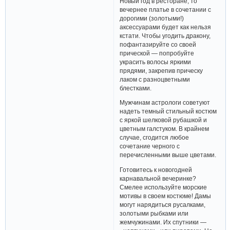
Новый год в ресторане, то
вечернее платье в сочетании с
дорогими (золотыми!)
аксессуарами будет как нельзя
кстати. Чтобы угодить дракону,
пофантазируйте со своей
прической — попробуйте
украсить волосы яркими
прядями, закрепив прическу
лаком с разноцветными
блестками.
Мужчинам астрологи советуют
надеть темный стильный костюм
с яркой шелковой рубашкой и
цветным галстуком. В крайнем
случае, сгодится любое
сочетание черного с
перечисленными выше цветами.
Готовитесь к новогодней
карнавальной вечеринке?
Смелее используйте морские
мотивы в своем костюме! Дамы
могут нарядиться русалками,
золотыми рыбками или
жемчужинами. Их спутники —