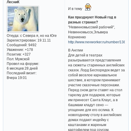
ЛесниК
И в тему
Как празднуют Новый год в
разных странах?
"Невинномысский рабочий",
Невинномысск,Эльвира
Откуда:
с Севера я, но на Юге
Корниенко
Зарегистрирован
: 19.11.11
http://www.nevworker.ru/number/13855
Сообщений:
9492
Уважение:
+178
В Англии
Позитив:
+327
Для детей в театрах
Пол:
Мужской
разыгрываются представления
Провел на форуме:
на сюжеты старинных английских
6 месяцев 28 дней
сказок. Лорд Беспорядок ведет за
Последний визит:
собой веселое карнавальное
Вчера 19:01
шествие, в котором принимают
участие сказочные персонажи.
Перед сном дети ставят на стол
тарелку для подарков, которые
им принесет Санта Клаус, а в
башмаки кладут сено —
угощение для его ослика. К
новогоднему столу в английских
домах подают индейку с
каштанами и жареным
картофелем под соусом,