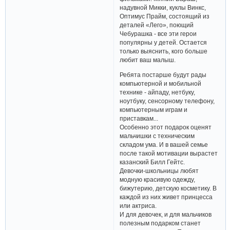
или развивающие игрушки,
связанные с популярными
детскими мультфильмами и
фильмами. Мягкий Бараш,
надувной Микки, куклы Винкс,
Оптимус Прайм, состоящий из
деталей «Лего», поющий
Чебурашка - все эти герои
популярны у детей. Остается
только выяснить, кого больше
любит ваш малыш.
Ребята постарше будут рады
компьютерной и мобильной
технике - айпаду, нетбуку,
ноутбуку, сенсорному телефону,
компьютерным играм и
приставкам...
Особенно этот подарок оценят
мальчишки с техническим
складом ума. И в вашей семье
после такой мотивации вырастет
казанский Билл Гейтс.
Девочки-школьницы любят
модную красивую одежду,
бижутерию, детскую косметику. В