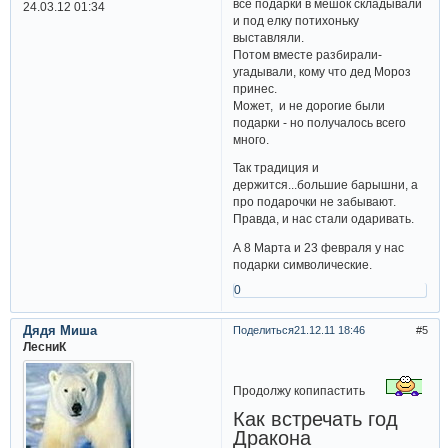
все подарки в мешок складывали
24.03.12 01:34
и под елку потихоньку
выставляли.
Потом вместе разбирали-
угадывали, кому что дед Мороз
принес.
Может, и не дорогие были
подарки - но получалось всего
много.
Так традиция и
держится...большие барышни, а
про подарочки не забывают.
Правда, и нас стали одаривать.
А 8 Марта и 23 февраля у нас
подарки символические.
0
Дядя Миша
Поделиться
21.12.11 18:46
5
ЛесниК
Продолжу копипастить
Как встречать год
Дракона