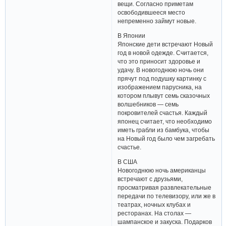
вещи. Согласно приметам
освободившееся место
непременно займут новые.
В Японии
Японские дети встречают Новый
год в новой одежде. Считается,
что это приносит здоровье и
удачу. В новогоднюю ночь они
прячут под подушку картинку с
изображением парусника, на
котором плывут семь сказочных
волшебников — семь
покровителей счастья. Каждый
японец считает, что необходимо
иметь грабли из бамбука, чтобы
на Новый год было чем загребать
счастье.
В США
Новогоднюю ночь американцы
встречают с друзьями,
просматривая развлекательные
передачи по телевизору, или же в
театрах, ночных клубах и
ресторанах. На столах —
шампанское и закуска. Подарков