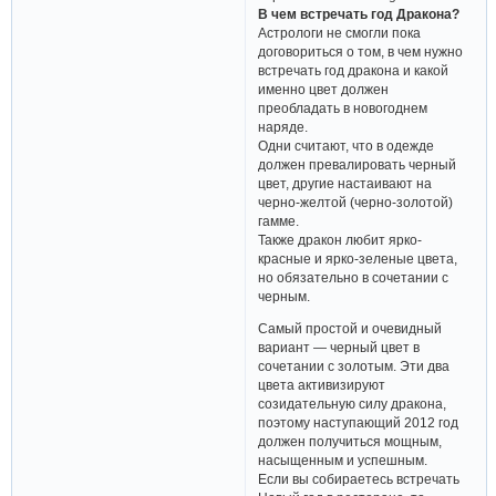
В чем встречать год Дракона?
Астрологи не смогли пока
договориться о том, в чем нужно
встречать год дракона и какой
именно цвет должен
преобладать в новогоднем
наряде.
Одни считают, что в одежде
должен превалировать черный
цвет, другие настаивают на
черно-желтой (черно-золотой)
гамме.
Также дракон любит ярко-
красные и ярко-зеленые цвета,
но обязательно в сочетании с
черным.
Самый простой и очевидный
вариант — черный цвет в
сочетании с золотым. Эти два
цвета активизируют
созидательную силу дракона,
поэтому наступающий 2012 год
должен получиться мощным,
насыщенным и успешным.
Если вы собираетесь встречать