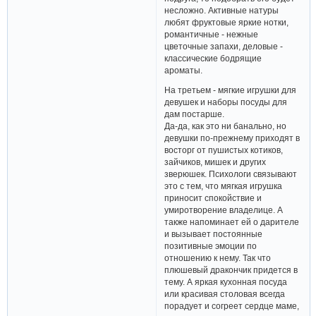
Если вы наверняка знаете
аромат, который предпочитает
ваша вторая половина или
подруга, то подобрать его будет
несложно. Активные натуры
любят фруктовые яркие нотки,
романтичные - нежные
цветочные запахи, деловые -
классические бодрящие
ароматы.
На третьем - мягкие игрушки для
девушек и наборы посуды для
дам постарше.
Да-да, как это ни банально, но
девушки по-прежнему приходят в
восторг от пушистых котиков,
зайчиков, мишек и других
зверюшек. Психологи связывают
это с тем, что мягкая игрушка
приносит спокойствие и
умиротворение владелице. А
также напоминает ей о дарителе
и вызывает постоянные
позитивные эмоции по
отношению к нему. Так что