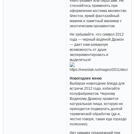
«нептунами» или пиратами. Не
стесняйтесь применять при
оформлении костюма множество
блесток, яркий фантазийный
макияж и заметный маникюр с
экзотическим орнаментом.
Не забывайте, что символ 2012
года — черный водяной Дракон
— дает нам шикарную
возможность от души
экспериментировать и
выделяться!
Новогоднее меню
Выбирая новогодние блюда для
встречи 2012 года, избегайте
полуфабрикатов. Черному
Водяному Дракону нравится
натуральная пища, которую не
приходится подвергать долгой
термической обработке (да и,
честно говоря, такая еда гораздо
полезнее).
Нет никаких ограничений при