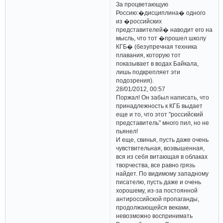
За процветающую
Россию:�дисциплина� одного
из �российских
представителей� наводит его на
мысль, что тот �прошел школу
КГБ� (безупречная техника
плавания, которую тот
показывает в водах Байкала,
лишь подкрепляет эти
подозрения).
28/01/2012, 00:57
Поржал! Он забыл написать, что
принадлежность к КГБ выдает
еще и то, что этот "российский
представитель" много пил, но не
пьянел!
И еще, свинья, пусть даже очень
чувствительная, возвышенная,
вся из себя витающая в облаках
творчества, все равно грязь
найдет. По видимому западному
писателю, пусть даже и очень
хорошему, из-за постоянной
антироссийской пропаганды,
продолжающейся веками,
невозможно воспринимать