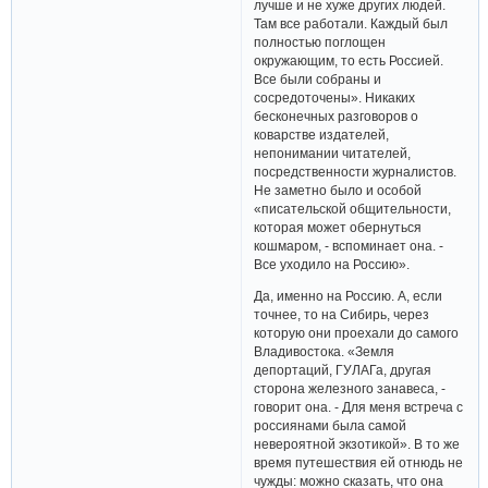
лучше и не хуже других людей.
Там все работали. Каждый был
полностью поглощен
окружающим, то есть Россией.
Все были собраны и
сосредоточены». Никаких
бесконечных разговоров о
коварстве издателей,
непонимании читателей,
посредственности журналистов.
Не заметно было и особой
«писательской общительности,
которая может обернуться
кошмаром, - вспоминает она. -
Все уходило на Россию».
Да, именно на Россию. А, если
точнее, то на Сибирь, через
которую они проехали до самого
Владивостока. «Земля
депортаций, ГУЛАГа, другая
сторона железного занавеса, -
говорит она. - Для меня встреча с
россиянами была самой
невероятной экзотикой». В то же
время путешествия ей отнюдь не
чужды: можно сказать, что она