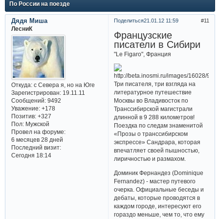
По России на поезде
Дядя Миша
Поделиться
21.01.12 11:59
11
ЛесниК
Французские
писатели в Сибири
"Le Figaro", Франция
Три писателя, три взгляда на
Откуда:
с Севера я, но на Юге
литературное путешествие
Зарегистрирован
: 19.11.11
Сообщений:
9492
Москвы во Владивосток по
Уважение:
+178
Транссибирской магистрали
Позитив:
+327
длинной в 9 288 километров!
Пол:
Мужской
Поездка по следам знаменитой
Провел на форуме:
«Прозы о транссибирском
6 месяцев 28 дней
экспрессе» Сандрара, которая
Последний визит:
впечатляет своей пышностью,
Сегодня 18:14
лиричностью и размахом.
Доминик Фернандез (Dominique
Fernandez) - мастер путевого
очерка. Официальные беседы и
дебаты, которые проводятся в
каждом городе, интересуют его
гораздо меньше, чем то, что ему