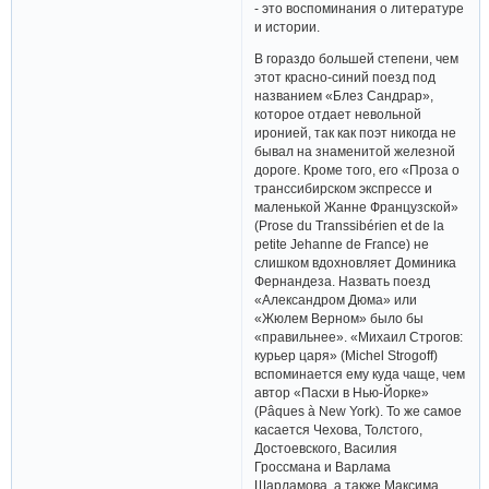
- это воспоминания о литературе
и истории.
В гораздо большей степени, чем
этот красно-синий поезд под
названием «Блез Сандрар»,
которое отдает невольной
иронией, так как поэт никогда не
бывал на знаменитой железной
дороге. Кроме того, его «Проза о
транссибирском экспрессе и
маленькой Жанне Французской»
(Prose du Transsibérien et de la
petite Jehanne de France) не
слишком вдохновляет Доминика
Фернандеза. Назвать поезд
«Александром Дюма» или
«Жюлем Верном» было бы
«правильнее». «Михаил Строгов:
курьер царя» (Michel Strogoff)
вспоминается ему куда чаще, чем
автор «Пасхи в Нью-Йорке»
(Pâques à New York). То же самое
касается Чехова, Толстого,
Достоевского, Василия
Гроссмана и Варлама
Шарламова, а также Максима