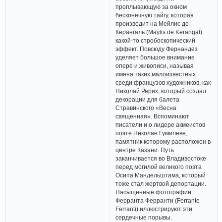
проплывающую за окном
бесконечную тайгу, которая
производит на Мейлис де
Керангаль (Maylis de Kerangal)
какой-то стробоскопический
эффект. Повсюду Фернандез
уделяет большое внимание
опере и живописи, называя
имена таких малоизвестных
среди французов художников, как
Николай Рерих, который создал
декорации для балета
Стравинского «Весна
священная». Вспоминают
писатели и о лидере акмеистов
поэте Николае Гумилеве,
памятник которому расположен в
центре Казани. Путь
заканчивается во Владивостоке
перед могилой великого поэта
Осипа Мандельштама, который
тоже стал жертвой депортации.
Насыщенные фотографии
Ферранта Ферранти (Ferrante
Ferranti) иллюстрируют эти
сердечные порывы.