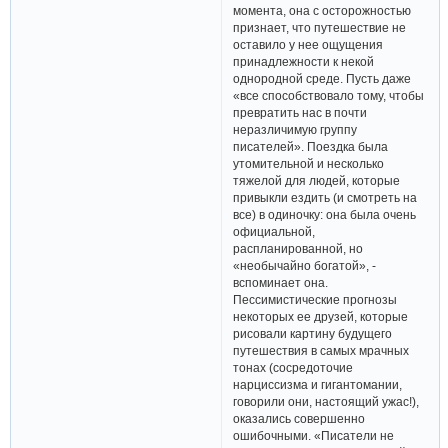
момента, она с осторожностью
признает, что путешествие не
оставило у нее ощущения
принадлежности к некой
однородной среде. Пусть даже
«все способствовало тому, чтобы
превратить нас в почти
неразличимую группу
писателей». Поездка была
утомительной и несколько
тяжелой для людей, которые
привыкли ездить (и смотреть на
все) в одиночку: она была очень
официальной,
распланированной, но
«необычайно богатой», -
вспоминает она.
Пессимистические прогнозы
некоторых ее друзей, которые
рисовали картину будущего
путешествия в самых мрачных
тонах (сосредоточие
нарциссизма и гигантомании,
говорили они, настоящий ужас!),
оказались совершенно
ошибочными. «Писатели не