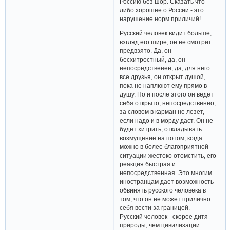
Россию без шор. Сказать что-
либо хорошее о России - это
нарушение норм приличий!
Русский человек видит больше,
взгляд его шире, он не смотрит
предвзято. Да, он
бесхитростный, да, он
непосредственен, да, для него
все друзья, он открыт душой,
пока не наплюют ему прямо в
душу. Но и после этого он ведет
себя открыто, непосредственно,
за словом в карман не лезет,
если надо и в морду даст. Он не
будет хитрить, откладывать
возмущение на потом, когда
можно в более благоприятной
ситуации жестоко отомстить, его
реакция быстрая и
непосредственная. Это многим
иностранцам дает возможность
обвинять русского человека в
том, что он не может прилично
себя вести за границей.
Русский человек - скорее дитя
природы, чем цивилизации.