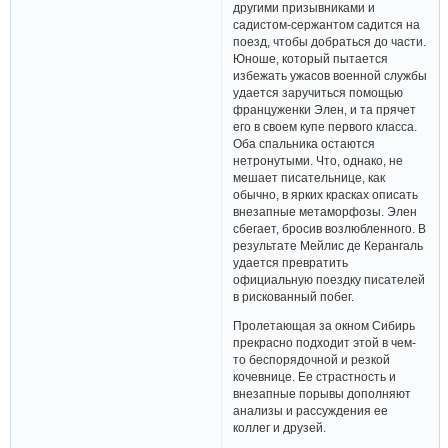
другими призывниками и
садистом-сержантом садится на
поезд, чтобы добраться до части.
Юноше, который пытается
избежать ужасов военной службы
удается заручиться помощью
француженки Элен, и та прячет
его в своем купе первого класса.
Оба спальника остаются
нетронутыми. Что, однако, не
мешает писательнице, как
обычно, в ярких красках описать
внезапные метаморфозы. Элен
сбегает, бросив возлюбленного. В
результате Мейлис де Керангаль
удается превратить
официальную поездку писателей
в рискованный побег.
Пролетающая за окном Сибирь
прекрасно подходит этой в чем-
то беспорядочной и резкой
кочевнице. Ее страстность и
внезапные порывы дополняют
анализы и рассуждения ее
коллег и друзей.