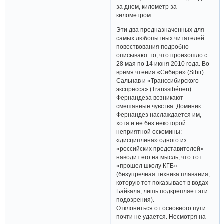
за днем, километр за
километром.
Эти два предназначенных для
самых любопытных читателей
повествования подробно
описывают то, что произошло с
28 мая по 14 июня 2010 года. Во
время чтения «Сибири» (Sibir)
Сальнав и «Транссибирского
экспресса» (Transsibérien)
Фернандеза возникают
смешанные чувства. Доминик
Фернандез наслаждается им,
хотя и не без некоторой
неприятной оскомины:
«дисциплина» одного из
«российских представителей»
наводит его на мысль, что тот
«прошел школу КГБ»
(безупречная техника плавания,
которую тот показывает в водах
Байкала, лишь подкрепляет эти
подозрения).
Отклониться от основного пути
почти не удается. Несмотря на