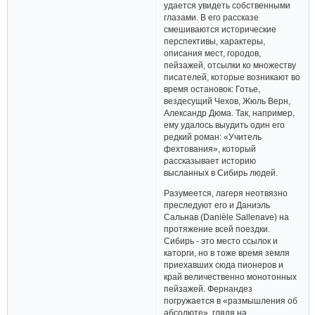
удается увидеть собственными
глазами. В его рассказе
смешиваются исторические
перспективы, характеры,
описания мест, городов,
пейзажей, отсылки ко множеству
писателей, которые возникают во
время остановок: Готье,
вездесущий Чехов, Жюль Верн,
Александр Дюма. Так, например,
ему удалось выудить один его
редкий роман: «Учитель
фехтования», который
рассказывает историю
высланных в Сибирь людей.
Разумеется, лагеря неотвязно
преследуют его и Даниэль
Сальнав (Danièle Sallenave) на
протяжение всей поездки.
Сибирь - это место ссылок и
каторги, но в тоже время земля
приехавших сюда пионеров и
край величественно монотонных
пейзажей. Фернандез
погружается в «размышления об
абсолюте», глядя на