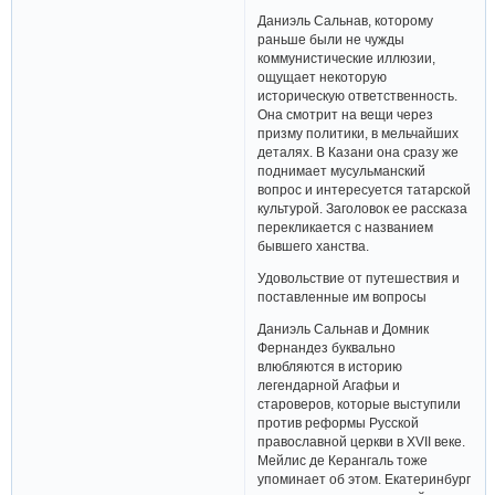
Даниэль Сальнав, которому
раньше были не чужды
коммунистические иллюзии,
ощущает некоторую
историческую ответственность.
Она смотрит на вещи через
призму политики, в мельчайших
деталях. В Казани она сразу же
поднимает мусульманский
вопрос и интересуется татарской
культурой. Заголовок ее рассказа
перекликается с названием
бывшего ханства.
Удовольствие от путешествия и
поставленные им вопросы
Даниэль Сальнав и Домник
Фернандез буквально
влюбляются в историю
легендарной Агафьи и
староверов, которые выступили
против реформы Русской
православной церкви в XVII веке.
Мейлис де Керангаль тоже
упоминает об этом. Екатеринбург