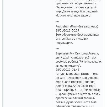
при этом сайты предвзятости.
Перед вами откроется другой
мир. Да не всегда благовидный.
Но этот мир чище вашего.
***
FuckleberryFinn:(без заголовка)
28/01/2012, 00:57
Это абсолютно бессмысленная
статья. Зря ее писали и
переводили.
***
Вернувшийся Святогор:Ага-ага,
угу-угу, хэ! Французы, всё таки
весёлые ребята. "Чучело, чучело,
ты меня подвело".
28/01/2012, 01:48
Антуан Мари Жан-Батист Роже
де Сент-Экзюпери (фр. Antoine
Marie Jean-Baptiste Roger de
Saint-Exup�ry; 29 июня 1900,
Лион, Франция — 31 июля 1944)
— французский писатель, поэт и
профессиональный военный
лётчик. Душа эпохи. Хотя был
офицером французких ВВС,