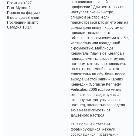
спрашивают о вашей
Позитив:
+327
профессии? Для некоторых он
Пол:
Мужской
наступает очень быстро,
Провел на форуме:
слишком быстро, если
6 месяцев 28 дней
Последний визит:
присмотреться к тому, что они на
Сегодня 18:14
самом деле пишут. К другим он
приходит позднее, что
объясняется сомнениями в себе,
честностью или врожденной
скромностью. Майлис де
Керангаль (Maylis de Kerangal)
принадлежит ко второй группе,
авторам, которые не появились
на свет с огромной печатью
«писатель» на лбу. Лишь после
выхода шестой книги «Карниз
Кеннеди» (Corniche Kennedy,
Verticales, 2008 год) ее жизнь
окончательно «сдвинулась» в
сторону литературы, а слово,
наконец, полностью завладело
ею в независимости от
душевного настроя.
«Я в большей степени
формирующийся, нежели
состоявшийся писатель», -