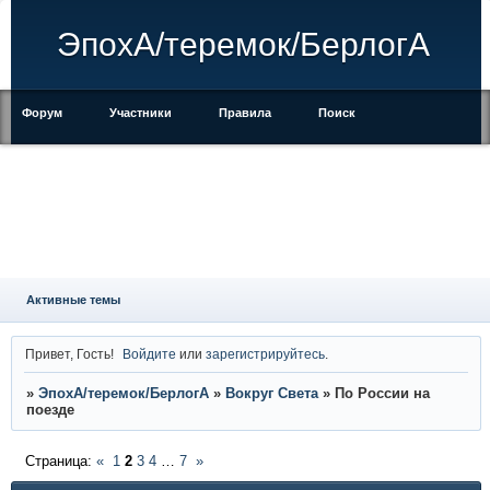
ЭпохА/теремок/БерлогА
Форум
Участники
Правила
Поиск
Регистрация
Войти
Активные темы
Привет, Гость!
Войдите
или
зарегистрируйтесь
.
»
ЭпохА/теремок/БерлогА
»
Вокруг Света
»
По России на
поезде
Страница:
«
1
2
3
4
…
7
»