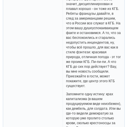
значит, дисциплинироован и
плавал хорошо - он тоже из КГБ.
Ребяты французы давайте, в
след за американцами решим,
что в России все служат в КГБ. На
этом вашу душеуспокаивающем
факте и остановимся. А то, что за
вас беспокоились и старались
недопустить инцендентов, ну,
чтобы всё прошло, для вас как в
стиле фэнтези: красивая
природа, отличная погода - эт тог
же проики КГБ. Пи-пи-пи. А что
КГБ до сих пор действует? Вау,
вы мне новость сообщили.
Приезжайте в гости, может
покажите, где центр этого КГБ
существует.
Запомните одну истину: крах
капитализма (в вашем
продуцируемом виде неизбежен),
как дембель, для солдата. Или вы
где-то видели демократую за
которую уже пролито столько
крови, сколько крестоносцы за