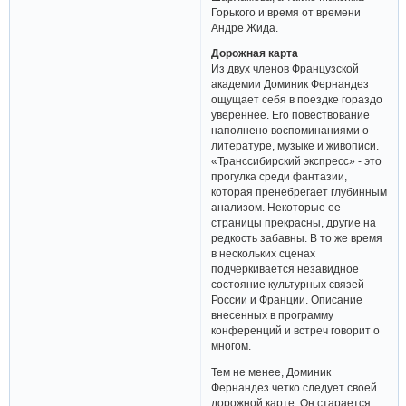
Горького и время от времени
Андре Жида.
Дорожная карта
Из двух членов Французской
академии Доминик Фернандез
ощущает себя в поездке гораздо
увереннее. Его повествование
наполнено воспоминаниями о
литературе, музыке и живописи.
«Транссибирский экспресс» - это
прогулка среди фантазии,
которая пренебрегает глубинным
анализом. Некоторые ее
страницы прекрасны, другие на
редкость забавны. В то же время
в нескольких сценах
подчеркивается незавидное
состояние культурных связей
России и Франции. Описание
внесенных в программу
конференций и встреч говорит о
многом.
Тем не менее, Доминик
Фернандез четко следует своей
дорожной карте. Он старается