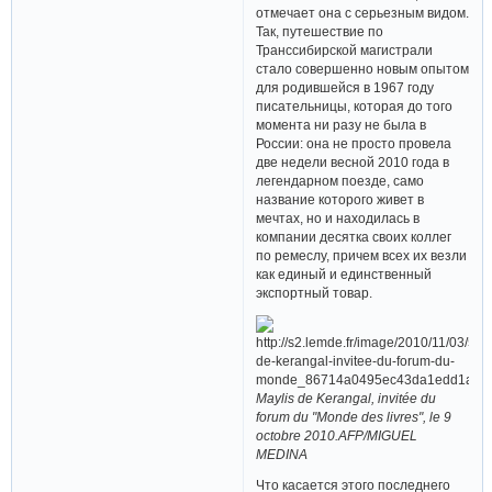
отмечает она с серьезным видом.
Так, путешествие по
Транссибирской магистрали
стало совершенно новым опытом
для родившейся в 1967 году
писательницы, которая до того
момента ни разу не была в
России: она не просто провела
две недели весной 2010 года в
легендарном поезде, само
название которого живет в
мечтах, но и находилась в
компании десятка своих коллег
по ремеслу, причем всех их везли
как единый и единственный
экспортный товар.
Maylis de Kerangal, invitée du
forum du "Monde des livres", le 9
octobre 2010.AFP/MIGUEL
MEDINA
Что касается этого последнего