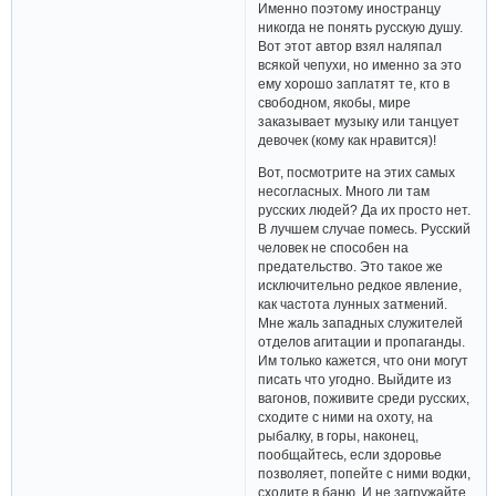
Именно поэтому иностранцу
никогда не понять русскую душу.
Вот этот автор взял наляпал
всякой чепухи, но именно за это
ему хорошо заплатят те, кто в
свободном, якобы, мире
заказывает музыку или танцует
девочек (кому как нравится)!
Вот, посмотрите на этих самых
несогласных. Много ли там
русских людей? Да их просто нет.
В лучшем случае помесь. Русский
человек не способен на
предательство. Это такое же
исключительно редкое явление,
как частота лунных затмений.
Мне жаль западных служителей
отделов агитации и пропаганды.
Им только кажется, что они могут
писать что угодно. Выйдите из
вагонов, поживите среди русских,
сходите с ними на охоту, на
рыбалку, в горы, наконец,
пообщайтесь, если здоровье
позволяет, попейте с ними водки,
сходите в баню. И не загружайте