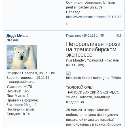
Оригинал публикации: Un train
peut en cacher un autre
Перевод
http://www.inosmi.ru/social/20120121/
0
Дядя Миша
Поделиться
28.01.12 14:55
12
ЛесниК
Неторопливая проза
на транссибирском
экспрессе
("Le Monde", Франция,Нильс Аль
(Nils C. Ahl)
Откуда:
с Севера я, но на Юге
Зарегистрирован
: 19.11.11
Сообщений:
9492
Уважение:
+178
"ЗОЛОТОЙ ОРЕЛ -
Позитив:
+327
ТРАНССИБИРСКИЙ ЭКСПРЕСС
Пол:
Мужской
"© РИА Новости, Владимир
Провел на форуме:
Федоренко
6 месяцев 28 дней
Последний визит:
28 мая 2010 года в Москве
Сегодня 18:14
небольшая группа французских
писателей (и два фотографа)
расположилась в транссибирском