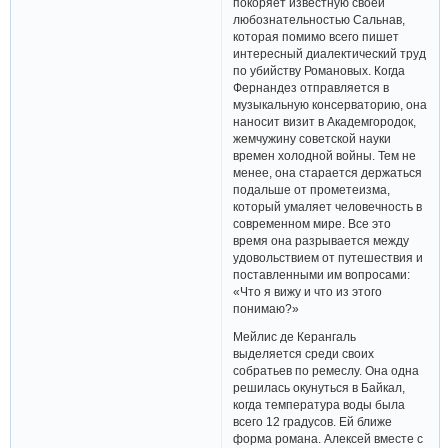
покоряет известную своей
любознательностью Сальнав,
которая помимо всего пишет
интересный диалектический труд
по убийству Романовых. Когда
Фернандез отправляется в
музыкальную консерваторию, она
наносит визит в Академгородок,
жемчужину советской науки
времен холодной войны. Тем не
менее, она старается держаться
подальше от прометеизма,
который умаляет человечность в
современном мире. Все это
время она разрывается между
удовольствием от путешествия и
поставленными им вопросами:
«Что я вижу и что из этого
понимаю?»
Мейлис де Керангаль
выделяется среди своих
собратьев по ремеслу. Она одна
решилась окунуться в Байкал,
когда температура воды была
всего 12 градусов. Ей ближе
форма романа. Алексей вместе с