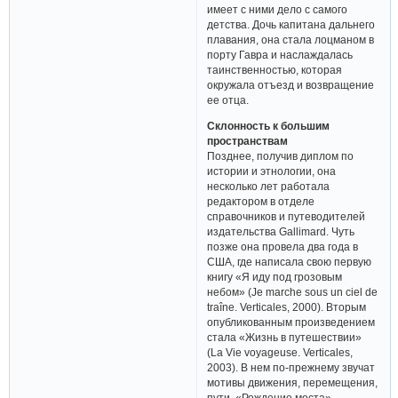
имеет с ними дело с самого
детства. Дочь капитана дальнего
плавания, она стала лоцманом в
порту Гавра и наслаждалась
таинственностью, которая
окружала отъезд и возвращение
ее отца.
Склонность к большим
пространствам
Позднее, получив диплом по
истории и этнологии, она
несколько лет работала
редактором в отделе
справочников и путеводителей
издательства Gallimard. Чуть
позже она провела два года в
США, где написала свою первую
книгу «Я иду под грозовым
небом» (Je marche sous un ciel de
traîne. Verticales, 2000). Вторым
опубликованным произведением
стала «Жизнь в путешествии»
(La Vie voyageuse. Verticales,
2003). В нем по-прежнему звучат
мотивы движения, перемещения,
пути. «Рождение моста»