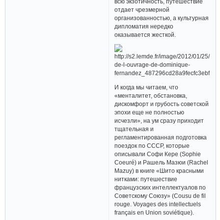
всю экзотичность, путешествие
отдает чрезмерной
организованностью, а культурная
дипломатия нередко
оказывается жесткой.
И когда мы читаем, что
«менталитет, обстановка,
дискомфорт и грубость советской
эпохи еще не полностью
исчезли», на ум сразу приходит
тщательная и
регламентированная подготовка
поездок по СССР, которые
описывали Софи Кере (Sophie
Coeuré) и Рашель Мазюи (Rachel
Mazuy) в книге «Шито красными
нитками: путешествие
французских интеллектуалов по
Советскому Союзу» (Cousu de fil
rouge. Voyages des intellectuels
français en Union soviétique).