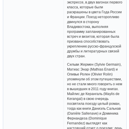
экспрессе, в двух вагонах первого
класса, которые были
раскрашены в цвета Года России
и Франции. Поезд неторопливо
двинулся в сторону
Владивостока, выполняя
программу запланированных
встреч и визитов, которая была
призвана способствовать
укреплению русско-французской
дружбы и литературных связей
двух стран.
Сильви Жермен (Sylvie Germain),
Матиас Энар (Mathias Enard) и
Оливье Ролен (Olivier Rolin)
упомянули об этом путешествии,
но не стали много говорить о нем
в вышедших в 2011 году книгах.
Майлис де Керангаль (Maylis de
Kerangal) в свою очередь
посвятила поезду целый роман,
тогда как книги Даниэль Сальнав
(Danièle Sallenave) и Доминика
Фернандеза (Dominique
Fernandez) выглядят как
настоящий отчет о поездке: день