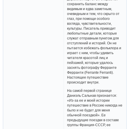
сохранить баланс между
видимым и едва заметным,
очевидным и тем, что скрыто от
глаз, при помощи особого
взгляда, чувствительности,
культуры. Писатель приводит
любопытные детали, которые
служат отправным пунктом для
отступлений и историй. Он не
пытается избежать фольклора и
играет с ним, чтобы удивить
читателя красотой лиц и
пейзажей, которые удалось
заснять фотографу Ферранте
Ферранти (Ferrante Ferranti).
Настоящее путешествие
происходит внутри.
На самой первой странице
Даниэль Сальнав признается:
«Из-за ее и моей истории
путешествие в Россию никогда не
было и не будет для меня
обычной поездкой». Ее
предыдущие поездки в составе
группы Франция-СССР, ее