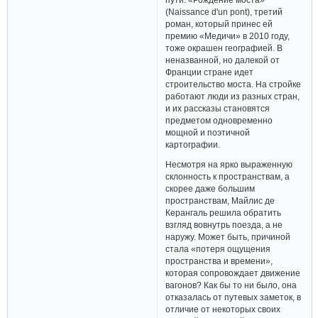
(Naissance d'un pont), третий
роман, который принес ей
премию «Медичи» в 2010 году,
тоже окрашен географией. В
неназванной, но далекой от
Франции стране идет
строительство моста. На стройке
работают люди из разных стран,
и их рассказы становятся
предметом одновременно
мощной и поэтичной
картографии.
Несмотря на ярко выраженную
склонность к пространствам, а
скорее даже большим
пространствам, Майлис де
Керангаль решила обратить
взгляд вовнутрь поезда, а не
наружу. Может быть, причиной
стала «потеря ощущения
пространства и времени»,
которая сопровождает движение
вагонов? Как бы то ни было, она
отказалась от путевых заметок, в
отличие от некоторых своих