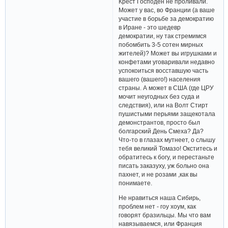
Крест Господен не проливали.
Может у вас, во Франции (а ваше
участие в борьбе за демократию
в Иране - это шедевр
демократии, ну так стремимся
побомбить 3-5 сотен мирных
жителей)? Может вы игрушками и
конфетами уговаривали недавно
успокоиться восставшую часть
вашего (вашего!) населения
страны. А может в США (где ЦРУ
мочит неугодных без суда и
следствия), или на Волт Стирт
пушистыми перьями защекотала
демонстрантов, просто был
болгарский День Смеха? Да?
Что-то в глазах мутнеет, о слышу
тебя великий Томазо! Окститесь и
обратитесь к богу, и перестаньте
писать заказуху, уж больно она
пахнет, и не розами ,как вы
понимаете.
Не нравиться наша Сибирь,
проблем нет - гоу хоум, как
говорят бразильцы. Мы что вам
навязываемся, или Франция