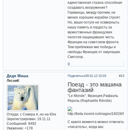
единственная страна способная
создавать вооружение?
Германцы, между прочим, не
менее хорошие корабли строят.
Но, ваши потуги не оскверныть
нашу память и гордость за
мужественных французких
пилотов защищавших честь
Франции на советском фронте.
Тем приближая миг победы и
свободы Франции от оккупации.
Святогор.
0
Дядя Миша
Поделиться
28.01.12 15:03
13
ЛесниК
Поезд - это машина
фантазий
"Le Monde", Франция,Рафаэль
Рероль (Raphaëlle Rérolle)
Откуда:
с Севера я, но на Юге
Зарегистрирован
: 19.11.11
С какого момента можно отвечать
Сообщений:
9492
«писатель», когда вас
Уважение:
+178