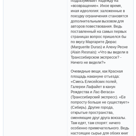
подразумевает надежду на
«возвращение». Иное время,
иная идеология: заложенные в
поездку ограничения становятся
дополнительным вызовом для
авторов повествования. Ведь
поставленный на самых первых
страницах вопрос пришелся бы
по вкусу Маргарите Дюрас
(Marguerite Duras) и Алену Ресне
(Alain Resnais): «Что вы видели в
Транссибирском экспрессе? -
Ничего не видели?»
Очевидные вещи, как Красная
площадь накануне отъезда:
«Смесь Елисейских полей,
Галереи Лафайет в канун
Рождества и Лас-Вегаса»
(Транссибирский экспресс). «Ее
попросту больше не существует»
(Сибирь). Другие города,
открытые пространства,
сменяющие друг друга вокзалы.
Там едят, там спорят: ничего
особенно примечательного. Ведь
настоящее сырье для обоих книг