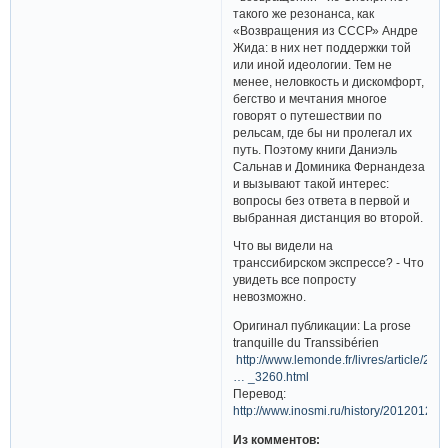
такого же резонанса, как
«Возвращения из СССР» Андре
Жида: в них нет поддержки той
или иной идеологии. Тем не
менее, неловкость и дискомфорт,
бегство и мечтания многое
говорят о путешествии по
рельсам, где бы ни пролегал их
путь. Поэтому книги Даниэль
Сальнав и Доминика Фернандеза
и вызывают такой интерес:
вопросы без ответа в первой и
выбранная дистанция во второй.
Что вы видели на
транссибирском экспрессе? - Что
увидеть все попросту
невозможно.
Оригинал публикации: La prose
tranquille du Transsibérien
http://www.lemonde.fr/livres/article/20
… _3260.html
Перевод:
http://www.inosmi.ru/history/20120128
Из комментов: