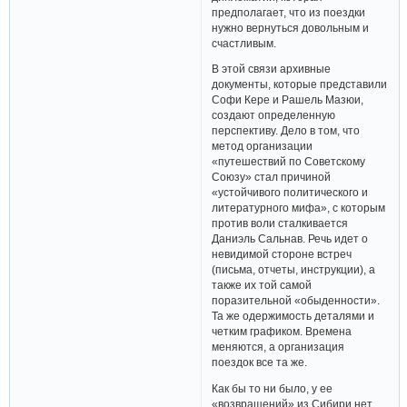
предполагает, что из поездки
нужно вернуться довольным и
счастливым.
В этой связи архивные
документы, которые представили
Софи Кере и Рашель Мазюи,
создают определенную
перспективу. Дело в том, что
метод организации
«путешествий по Советскому
Союзу» стал причиной
«устойчивого политического и
литературного мифа», с которым
против воли сталкивается
Даниэль Сальнав. Речь идет о
невидимой стороне встреч
(письма, отчеты, инструкции), а
также их той самой
поразительной «обыденности».
Та же одержимость деталями и
четким графиком. Времена
меняются, а организация
поездок все та же.
Как бы то ни было, у ее
«возвращений» из Сибири нет