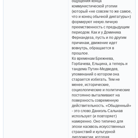
ощущения конца
коммунистической утопии
(который «не совсем то же самое,
что и конец обычной диктатуры»)
формируют некую личную
преемственность с предыдущим
периодом. Как и у Доминика
Фернандеза, пусть и по другим
причинам, движение идет
вовнутрь, обращается в
прошлое.
Ко временам Брежнева,
Горбачева, Ельцина, а теперь и
тандема Путин-Медведев,
упоминаний о котором она
старается избегать. Тем не
менее, исторические,
социологические и политические
постоянно выталкивают на
поверхность современную
действительность. «Обыденный»
- это слово Даниэль Сальнав
использует (и повторяет)
намеренно. Оно типично для
эпохи насквозь искусственных
странствий и культурной
дипломатии, которая