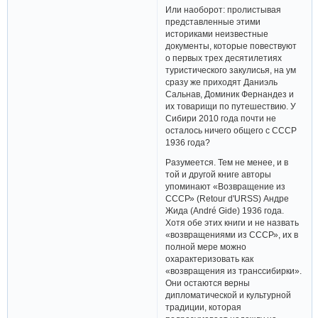
Или наоборот: пролистывая
представленные этими
историками неизвестные
документы, которые повествуют
о первых трех десятилетиях
туристического закулисья, на ум
сразу же приходят Даниэль
Сальнав, Доминик Фернандез и
их товарищи по путешествию. У
Сибири 2010 года почти не
осталось ничего общего с СССР
1936 года?
Разумеется. Тем не менее, и в
той и другой книге авторы
упоминают «Возвращение из
СССР» (Retour d'URSS) Андре
Жида (André Gide) 1936 года.
Хотя обе этих книги и не назвать
«возвращениями из СССР», их в
полной мере можно
охарактеризовать как
«возвращения из транссибирки».
Они остаются верны
дипломатической и культурной
традиции, которая