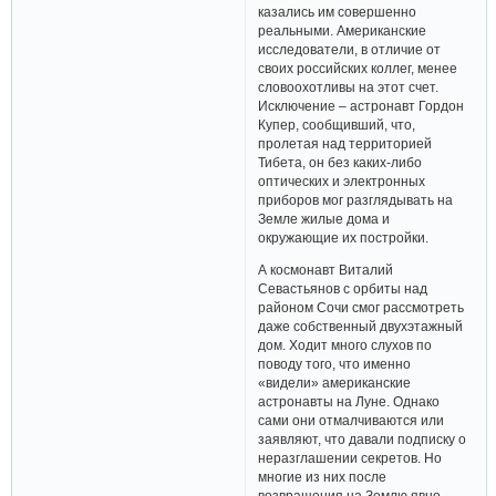
казались им совершенно
реальными. Американские
исследователи, в отличие от
своих российских коллег, менее
словоохотливы на этот счет.
Исключение – астронавт Гордон
Купер, сообщивший, что,
пролетая над территорией
Тибета, он без каких-либо
оптических и электронных
приборов мог разглядывать на
Земле жилые дома и
окружающие их постройки.
А космонавт Виталий
Севастьянов с орбиты над
районом Сочи смог рассмотреть
даже собственный двухэтажный
дом. Ходит много слухов по
поводу того, что именно
«видели» американские
астронавты на Луне. Однако
сами они отмалчиваются или
заявляют, что давали подписку о
неразглашении секретов. Но
многие из них после
возвращения на Землю явно