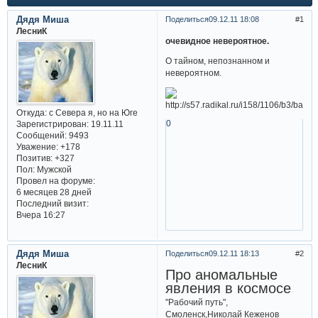
Дядя Миша
Поделиться
09.12.11 18:08
1
ЛесниК
очевидное невероятное.
О тайном, непознанном и
невероятном.
Откуда:
с Севера я, но на Юге
0
Зарегистрирован
: 19.11.11
Сообщений:
9493
Уважение:
+178
Позитив:
+327
Пол:
Мужской
Провел на форуме:
6 месяцев 28 дней
Последний визит:
Вчера 16:27
Дядя Миша
Поделиться
09.12.11 18:13
2
ЛесниК
Про аномальные
явления в космосе
"Рабочий путь",
Смоленск,Николай Кеженов