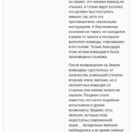
он скажет, что никаких команд не
слышал, а только вдруг осознал,
что должен был поступить
именно так, хотя это
противоречило «железным»
инструкциям. А бортинженер
сознания не терял, но находился
в каком-то трансе и послушно
выполнял команды, «звучавшие»
в его голове. Только благодаря
этим четким командам и была
произведена стыковка.
После возвращения на Землю
командиру «досталось» от
начальства, в меньшей степени -
второму члену экипажа, но о
непонятных командах со
стороны они никому ничего не
сказали. Позднее стало
известно, что нечто подобное
испытывали и другие
космонавты. Видимо, есть
явления, которые пока
недоступны современной
науке… Загадочные явления
наблюдались и во время земных