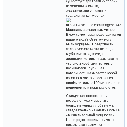
существует три главных теории:
изменения климата,
экологические условия, и
социальная конкуренция.
Морщины делают нас умнее
В чём секрет ума представителей
нашего вида? Ответом могут
быть морщины. Поверхность
человеческого мозга испещрена
глубокими складками, с
долинами, которые называются
«sulci», и хребтами, которые
называются «gyri». Эта
поверхность называется корой
головного мозга и состоит из
приблизительно 100 миллиардов
нейронов, или нервных клеток.
Складчатая поверхность
позволяет мозгу вместить
больше в меньший объём – а
следовательно накопить больше
«вычислительной мощности».
Наши родственники-приматы
показывают разную степень