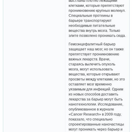
выстланы плотно лежащими
клетками, которые препятствуют
проникновению крупных молекул.
Специальные протеины в
барьере транспортируют
необходимые питательные
вещества внутрь мозга. Только
элите позволено проникать сюда.
Гемоэнцефалитный барьер
защищает наш мозг, но он также
препятствует проникновению
важных лекарств. Врачи,
стараясь вылечить опухоль
мозга, могут использовать
вещества, которые открывают
просветы между клетками, но это
оставляет мозг временно
уязвимым для инфекций. Одним
из новых способов доставить
лекарства за барьер могут быть
нанотехнологии. Исследование,
опубликованное в журнале
«Cancer Research» в 2009 году,
показало, что специально
спроектированные наночастицы
могут проникать через барьер и