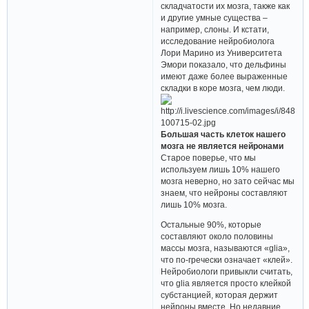
складчатости их мозга, также как
и другие умные существа –
например, слоны. И кстати,
исследование нейробиолога
Лори Марино из Университета
Эмори показало, что дельфины
имеют даже более выраженные
складки в коре мозга, чем люди.
Большая часть клеток нашего
мозга не является нейронами
Старое поверье, что мы
используем лишь 10% нашего
мозга неверно, но зато сейчас мы
знаем, что нейроны составляют
лишь 10% мозга.
Остальные 90%, которые
составляют около половины
массы мозга, называются «glia»,
что по-гречески означает «клей».
Нейробиологи привыкли считать,
что glia является просто клейкой
субстанцией, которая держит
нейроны вместе. Но недавние