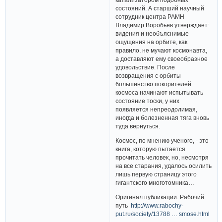
состояний. А старший научный
сотрудник центра РАМН
Владимир Воробьев утверждает:
видения и необъяснимые
ощущения на орбите, как
правило, не мучают космонавта,
а доставляют ему своеобразное
удовольствие. После
возвращения с орбиты
большинство покорителей
космоса начинают испытывать
состояние тоски, у них
появляется непреодолимая,
иногда и болезненная тяга вновь
туда вернуться.
Космос, по мнению ученого, - это
книга, которую пытается
прочитать человек, но, несмотря
на все старания, удалось осилить
лишь первую страницу этого
гигантского многотомника…
Оригинал публикации: Рабочий
путь
http://www.rabochy-
put.ru/society/13788 … smose.html