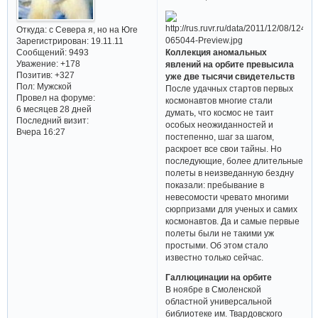
Откуда:
с Севера я, но на Юге
Зарегистрирован
: 19.11.11
Сообщений:
9493
Коллекция аномальных
Уважение:
+178
явлений на орбите превысила
Позитив:
+327
уже две тысячи свидетельств
Пол:
Мужской
После удачных стартов первых
Провел на форуме:
космонавтов многие стали
6 месяцев 28 дней
думать, что космос не таит
Последний визит:
особых неожиданностей и
Вчера 16:27
постепенно, шаг за шагом,
раскроет все свои тайны. Но
последующие, более длительные
полеты в неизведанную бездну
показали: пребывание в
невесомости чревато многими
сюрпризами для ученых и самих
космонавтов. Да и самые первые
полеты были не такими уж
простыми. Об этом стало
известно только сейчас.
Галлюцинации на орбите
В ноябре в Смоленской
областной универсальной
библиотеке им. Твардовского