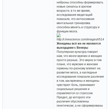
нейроны способны формировать
новые синапсы в зрелом
возрасте; в то же время,
исследования медитаций
показали, что интенсивная
ментальная тренировка
способна менять и структуру и
функции мозга.
Женщины всё же не являются
выходцами с Венеры
Популярная культура говорит
нам, что мозги мужчин и женщин
просто разные. Это верно в том
плане, что мужские и женские
гормоны по-разному влияют на
развитие мозга, а наглядные
исследования показали различия
в том, как мужчины и женщины
чувствуют боль, принимают
социальные решения и
справляются со стрессом.
Предел, до которого эти
различия обусловлены
генетически, а не сформированы