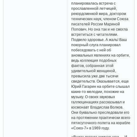
планировалась встреча с
прославленной летчицей,
рекордсменкой мира, доктором
технических наук, членом Союза
писателей России Мариной
Попович. Но она так и не смогла
встретиться с читателями.
Подвело здоровье. А жаль! Ваш
покорный слуга планировал
побеседовать с ней об
аномальных явлениях на орбите,
ведь коллекция подобных
фактов, собранная этой
удивительной женщиной,
превысила уже две тысячи
свидетельств. Оказывается, еще
Юрий Гагарин на орбите слышал
какие-то мелодии, похожие на
музыку. О своих звуковых
галлюцинациях рассказывал и
космонавт Владислав Волков.
Они буквально преследовали его
на протяжении практически всего
пятисуточного полета на корабле
«Союз-7» в 1969 году.
«Внизу летела земная ночь… И