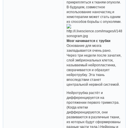
прикрепляться к тканям опухоли.
В будущем, совместное
использование наночастиц и
хемотерапии может стать одним
из способов борьбы с опухолями.
Мозг начинается с трубки
Основание для мозга
закладывается очень рано.
Через три недели после зачатия,
слой эмбриональных клеток,
называемый нейропластинка,
сворачивается и образует
нейротрубку. Эта ткань
впоследствии станет
центральной нервной системой.
Нейротрубка растёт и
дифференцируется на
протяжении первого триместра.
(Когда клетки
дифференцируются, они
развиваются в различные ткани,
из которых будут сформированы
разные части тела.) Нейроны и