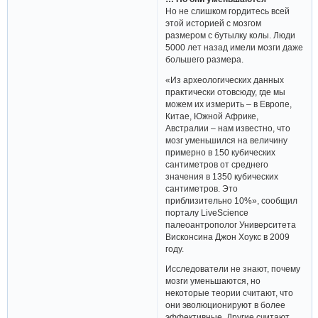
Но не слишком гордитесь всей
этой историей с мозгом
размером с бутылку колы. Люди
5000 лет назад имели мозги даже
большего размера.
«Из археологических данных
практически отовсюду, где мы
можем их измерить – в Европе,
Китае, Южной Африке,
Австралии – нам известно, что
мозг уменьшился на величину
примерно в 150 кубических
сантиметров от среднего
значения в 1350 кубических
сантиметров. Это
приблизительно 10%», сообщил
порталу LiveScience
палеоантрополог Университета
Висконсина Джон Хоукс в 2009
году.
Исследователи не знают, почему
мозги уменьшаются, но
некоторые теории считают, что
они эволюционируют в более
эффективные. Другие считают,