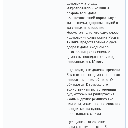
домовой – это дух,
мифологический хозяин и
покровитель дома,
обеспечивающий нормальную
жизнь семьи, здоровье людей и
животных, плодородие.
Несмотря на то, что само слово
«домовой» появилось на Руси в
17 веке, представление о духе
двора и дома, сходном по
некоторым проявлениям с
домовым, находят в записях,
относящихся к 15 веку.
Еще тогда, в те далекие времена,
было известно: домового нельзя
относить к нечистой силе. Он
обижается. К тому же это
единственный потусторонний
дух, который не реагирует на
иконы и другие религиозные
символы, может вполне спокойно
находиться на одном
пространстве с ними.
Суседушко, так его еще
называют, существо доброе.