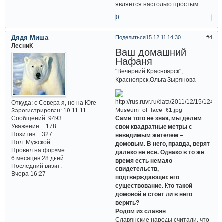
является настолько простым.
0
Дядя Миша
Поделиться
15.12.11 14:30
4
ЛесниК
Ваш домашний
Нафаня
"Вечерний Красноярск",
Красноярск,Ольга Зырянова
Откуда:
с Севера я, но на Юге
Зарегистрирован
: 19.11.11
Сообщений:
9493
Сами того не зная, мы делим
Уважение:
+178
свои квадратные метры с
Позитив:
+327
невидимым жителем –
Пол:
Мужской
домовым. В него, правда, верят
Провел на форуме:
далеко не все. Однако в то же
6 месяцев 28 дней
время есть немало
Последний визит:
свидетельств,
Вчера 16:27
подтверждающих его
существование. Кто такой
домовой и стоит ли в него
верить?
Родом из славян
Славянские народы считали, что