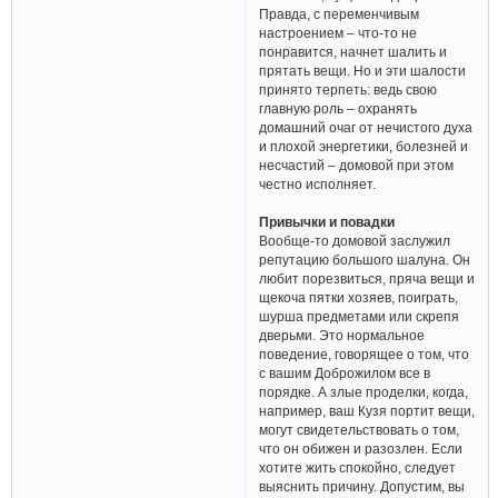
Правда, с переменчивым
настроением – что-то не
понравится, начнет шалить и
прятать вещи. Но и эти шалости
принято терпеть: ведь свою
главную роль – охранять
домашний очаг от нечистого духа
и плохой энергетики, болезней и
несчастий – домовой при этом
честно исполняет.
Привычки и повадки
Вообще-то домовой заслужил
репутацию большого шалуна. Он
любит порезвиться, пряча вещи и
щекоча пятки хозяев, поиграть,
шурша предметами или скрепя
дверьми. Это нормальное
поведение, говорящее о том, что
с вашим Доброжилом все в
порядке. А злые проделки, когда,
например, ваш Кузя портит вещи,
могут свидетельствовать о том,
что он обижен и разозлен. Если
хотите жить спокойно, следует
выяснить причину. Допустим, вы