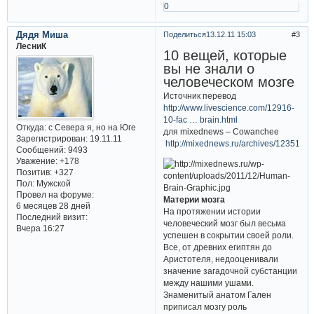
0
Дядя Миша
Поделиться
13.12.11 15:03
3
ЛесниК
10 вещей, которые
вы не знали о
человеческом мозге
Источник перевод
http://www.livescience.com/12916-
10-fac … brain.html
Откуда:
с Севера я, но на Юге
для mixednews – Cowanchee
Зарегистрирован
: 19.11.11
http://mixednews.ru/archives/12351
Сообщений:
9493
Уважение:
+178
Позитив:
+327
Пол:
Мужской
Провел на форуме:
Материи мозга
6 месяцев 28 дней
На протяжении истории
Последний визит:
человеческий мозг был весьма
Вчера 16:27
успешен в сокрытии своей роли.
Все, от древних египтян до
Аристотеля, недооценивали
значение загадочной субстанции
между нашими ушами.
Знаменитый анатом Гален
приписал мозгу роль