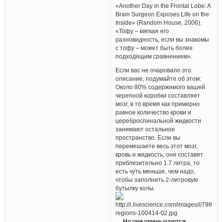
«Another Day in the Frontal Lobe: A
Brain Surgeon Exposes Life on the
Inside» (Random House, 2006).
«Тофу – мягкая его
разновидность, если вы знакомы
с тофу – может быть более
подходящим сравнением».
Если вас не очаровало это
описание, подумайте об этом:
Около 80% содержимого вашей
черепной коробки составляет
мозг, в то время как примерно
равное количество крови и
цереброспинальной жидкости
занимают остальное
пространство. Если вы
перемешаете весь этот мозг,
кровь и жидкость, они составят
приблизительно 1.7 литра, то
есть чуть меньше, чем надо,
чтобы заполнить 2-литровую
бутылку колы.
… Но они уменьшаются