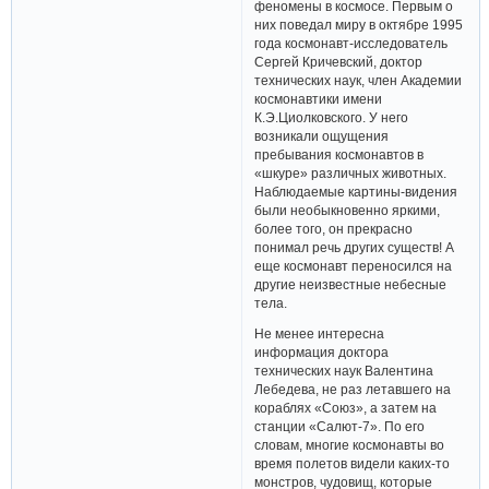
феномены в космосе. Первым о
них поведал миру в октябре 1995
года космонавт-исследователь
Сергей Кричевский, доктор
технических наук, член Академии
космонавтики имени
К.Э.Циолковского. У него
возникали ощущения
пребывания космонавтов в
«шкуре» различных животных.
Наблюдаемые картины-видения
были необыкновенно яркими,
более того, он прекрасно
понимал речь других существ! А
еще космонавт переносился на
другие неизвестные небесные
тела.
Не менее интересна
информация доктора
технических наук Валентина
Лебедева, не раз летавшего на
кораблях «Союз», а затем на
станции «Салют-7». По его
словам, многие космонавты во
время полетов видели каких-то
монстров, чудовищ, которые