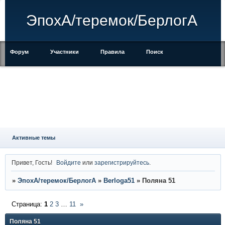
ЭпохА/теремок/БерлогА
Форум
Участники
Правила
Поиск
Регистрация
Войти
Активные темы
Привет, Гость!
Войдите
или
зарегистрируйтесь
.
»
ЭпохА/теремок/БерлогА
»
Berloga51
»
Поляна 51
Страница:
1
2
3
…
11
»
Поляна 51