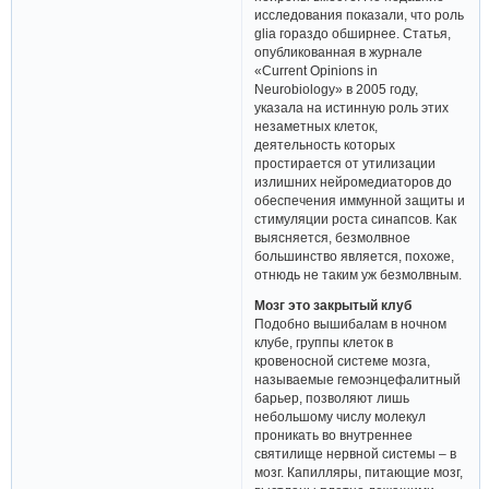
исследования показали, что роль
glia гораздо обширнее. Статья,
опубликованная в журнале
«Current Opinions in
Neurobiology» в 2005 году,
указала на истинную роль этих
незаметных клеток,
деятельность которых
простирается от утилизации
излишних нейромедиаторов до
обеспечения иммунной защиты и
стимуляции роста синапсов. Как
выясняется, безмолвное
большинство является, похоже,
отнюдь не таким уж безмолвным.
Мозг это закрытый клуб
Подобно вышибалам в ночном
клубе, группы клеток в
кровеносной системе мозга,
называемые гемоэнцефалитный
барьер, позволяют лишь
небольшому числу молекул
проникать во внутреннее
святилище нервной системы – в
мозг. Капилляры, питающие мозг,