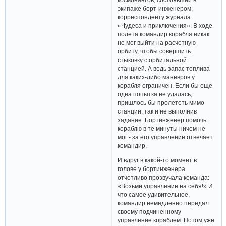
экипаже борт-инженером,
корреспонденту журнала
«Чудеса и приключения». В ходе
полета командир корабля никак
не мог выйти на расчетную
орбиту, чтобы совершить
стыковку с орбитальной
станцией. А ведь запас топлива
для каких-либо маневров у
корабля ограничен. Если бы еще
одна попытка не удалась,
пришлось бы пролететь мимо
станции, так и не выполнив
задание. Бортинженер помочь
кораблю в те минуты ничем не
мог - за его управление отвечает
командир.
И вдруг в какой-то момент в
голове у бортинженера
отчетливо прозвучала команда:
«Возьми управление на себя!» И
что самое удивительное,
командир немедленно передал
своему подчиненному
управление кораблем. Потом уже