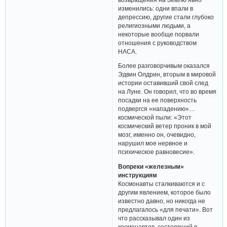
изменились: одни впали в
депрессию, другие стали глубоко
религиозными людьми, а
некоторые вообще порвали
отношения с руководством
НАСА.
Более разговорчивым оказался
Эдвин Олдрин, вторым в мировой
истории оставивший свой след
на Луне. Он говорил, что во время
посадки на ее поверхность
подвергся «нападению»…
космической пыли: «Этот
космический ветер проник в мой
мозг, именно он, очевидно,
нарушил мое нервное и
психическое равновесие».
Вопреки «железным»
инструкциям
Космонавты сталкиваются и с
другим явлением, которое было
известно давно, но никогда не
предлагалось «для печати». Вот
что рассказывал один из
космонавтов, состоявший в