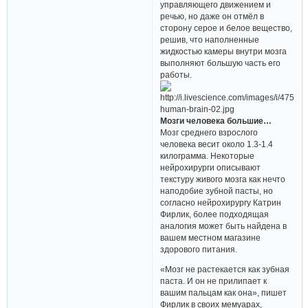
управляющего движением и
речью, но даже он отмёл в
сторону серое и белое вещество,
решив, что наполненные
жидкостью камеры внутри мозга
выполняют большую часть его
работы.
Мозги человека большие…
Мозг среднего взрослого
человека весит около 1.3-1.4
килограмма. Некоторые
нейрохирурги описывают
текстуру живого мозга как нечто
наподобие зубной пасты, но
согласно нейрохирургу Катрин
Фирлик, более подходящая
аналогия может быть найдена в
вашем местном магазине
здорового питания.
«Мозг не растекается как зубная
паста. И он не прилипает к
вашим пальцам как она», пишет
Фирлик в своих мемуарах,