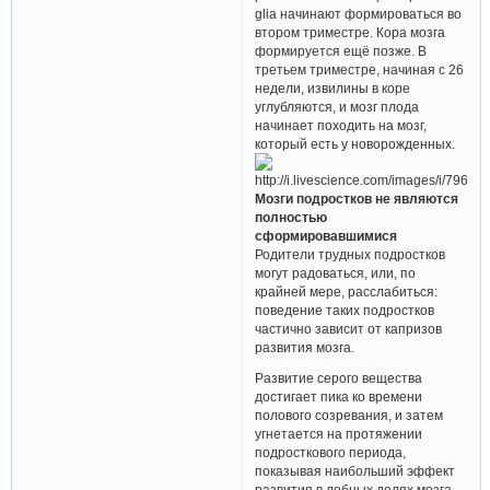
glia начинают формироваться во
втором триместре. Кора мозга
формируется ещё позже. В
третьем триместре, начиная с 26
недели, извилины в коре
углубляются, и мозг плода
начинает походить на мозг,
который есть у новорожденных.
Мозги подростков не являются
полностью
сформировавшимися
Родители трудных подростков
могут радоваться, или, по
крайней мере, расслабиться:
поведение таких подростков
частично зависит от капризов
развития мозга.
Развитие серого вещества
достигает пика ко времени
полового созревания, и затем
угнетается на протяжении
подросткового периода,
показывая наибольший эффект
развития в лобных долях мозга,