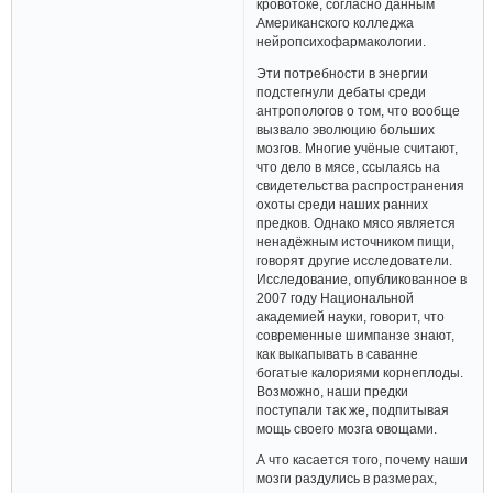
кровотоке, согласно данным
Американского колледжа
нейропсихофармакологии.
Эти потребности в энергии
подстегнули дебаты среди
антропологов о том, что вообще
вызвало эволюцию больших
мозгов. Многие учёные считают,
что дело в мясе, ссылаясь на
свидетельства распространения
охоты среди наших ранних
предков. Однако мясо является
ненадёжным источником пищи,
говорят другие исследователи.
Исследование, опубликованное в
2007 году Национальной
академией науки, говорит, что
современные шимпанзе знают,
как выкапывать в саванне
богатые калориями корнеплоды.
Возможно, наши предки
поступали так же, подпитывая
мощь своего мозга овощами.
А что касается того, почему наши
мозги раздулись в размерах,