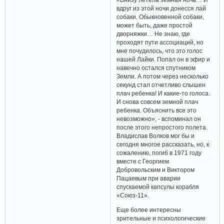
вдруг из этой ночи донесся лай
собаки. Обыкновенной собаки,
может быть, даже простой
дворняжки… Не знаю, где
проходят пути ассоциаций, но
мне почудилось, что это голос
нашей Лайки. Попал он в эфир и
навечно остался спутником
Земли. А потом через несколько
секунд стал отчетливо слышен
плач ребенка! И какие-то голоса.
И снова совсем земной плач
ребенка. Объяснить все это
невозможно», - вспоминал он
после этого непростого полета.
Владислав Волков мог бы и
сегодня многое рассказать, но, к
сожалению, погиб в 1971 году
вместе с Георгием
Добровольским и Виктором
Пацаевым при аварии
спускаемой капсулы корабля
«Союз-11».
Еще более интересны
зрительные и психологические