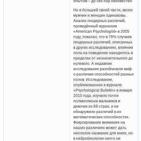
опытом – до сих пор неизвестен.
Но в большей своей части, мозги
мужчин и женщин одинаковы.
Анализ гендерных различий,
проведённый журналом
«American Psychologist» в 2005
году, показал, что в 78% случаев
гендерных различий, описанных
в других исследованиях, влияние
пола на поведение находилось в
пределах от незначительного до
нулевого. А недавние
исследования разоблачили миф
о различии способностей разных
полов. Исследование,
опубликованное в журнале
«Psychological Bulletin» в январе
2010 года, изучило почти
полмиллиона мальчиков и
девочек из 69 стран, и не
обнаружило различий в их
математических способностях.
Фокусирование внимания на
наших различиях может дать
неплохое название для книги, но
в нейробиологии ничто не