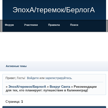
ЭпохА/теремок/БерлогА
Форум
Участники
Правила
Поиск
Регистрация
Войти
Активные темы
Привет, Гость!
Войдите
или
зарегистрируйтесь
.
»
ЭпохА/теремок/БерлогА
»
Вокруг Света
»
Рекомендации
для тех, кто планирует: путешествие в Калининград!
Страница:
1