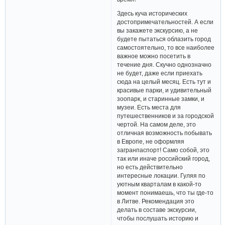
Здесь куча исторических
достопримечательностей. А если
вы закажете экскурсию, а не
будете пытаться облазить город
самостоятельно, то все наиболее
важное можно посетить в
течение дня. Скучно однозначно
не будет, даже если приехать
сюда на целый месяц. Есть тут и
красивые парки, и удивительный
зоопарк, и старинные замки, и
музеи. Есть места для
путешественников и за городской
чертой. На самом деле, это
отличная возможность побывать
в Европе, не оформляя
загранпаспорт! Само собой, это
так или иначе российский город,
но есть действительно
интересные локации. Гуляя по
уютным кварталам в какой-то
момент понимаешь, что ты где-то
в Литве. Рекомендация это
делать в составе экскурсии,
чтобы послушать историю и