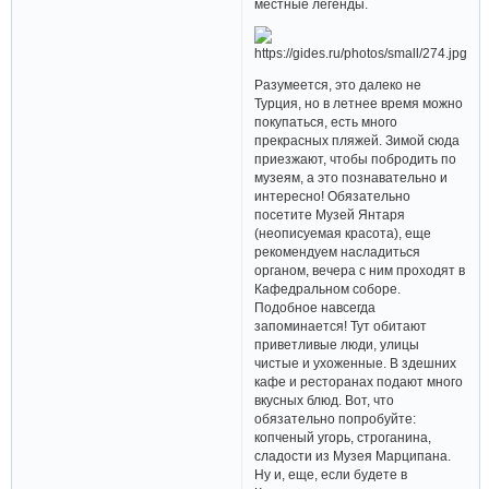
местные легенды.
Разумеется, это далеко не
Турция, но в летнее время можно
покупаться, есть много
прекрасных пляжей. Зимой сюда
приезжают, чтобы побродить по
музеям, а это познавательно и
интересно! Обязательно
посетите Музей Янтаря
(неописуемая красота), еще
рекомендуем насладиться
органом, вечера с ним проходят в
Кафедральном соборе.
Подобное навсегда
запоминается! Тут обитают
приветливые люди, улицы
чистые и ухоженные. В здешних
кафе и ресторанах подают много
вкусных блюд. Вот, что
обязательно попробуйте:
копченый угорь, строганина,
сладости из Музея Марципана.
Ну и, еще, если будете в