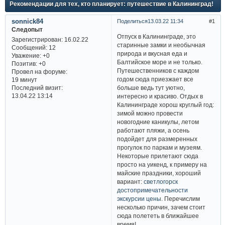
Рекомендации для тех, кто планирует: путешествие в Калининград!
sonnick84
Поделиться
13.03.22 11:34
1
Следопыт
Отпуск в Калининграде, это
Зарегистрирован
: 16.02.22
старинные замки и необычная
Сообщений:
12
природа и вкусная еда и
Уважение:
+0
Балтийское море и не только.
Позитив:
+0
Путешественников с каждом
Провел на форуме:
годом сюда приезжает все
19 минут
больше ведь тут уютно,
Последний визит:
13.04.22 13:14
интересно и красиво. Отдых в
Калининграде хорош круглый год:
зимой можно провести
новогодние каникулы, летом
работают пляжи, а осень
подойдет для размеренных
прогулок по паркам и музеям.
Некоторые прилетают сюда
просто на уикенд, к примеру на
майские праздники, хороший
вариант:
светлогорск
достопримечательности
экскурсии цены
. Перечислим
несколько причин, зачем стоит
сюда полететь в ближайшее
время!