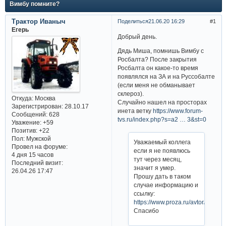
Вимбу помните?
Трактор Иваныч
Поделиться
21.06.20 16:29
1
Егерь
Добрый день.
Дядь Миша, помнишь Вимбу с
Росбалта? После закрытия
Росбалта он какое-то время
появлялся на ЗА и на Руссобалте
(если меня не обманывает
склероз).
Откуда:
Москва
Случайно нашел на просторах
Зарегистрирован
: 28.10.17
инета ветку
https://www.forum-
Сообщений:
628
tvs.ru/index.php?s=a2 … 3&st=0
Уважение:
+59
Позитив:
+22
Пол:
Мужской
Уважаемый коллега
Провел на форуме:
если я не появлюсь
4 дня 15 часов
тут через месяц,
Последний визит:
значит я умер.
26.04.26 17:47
Прошу дать в таком
случае информацию и
ссылку:
https://www.proza.ru/avtor/vimba
Спасибо