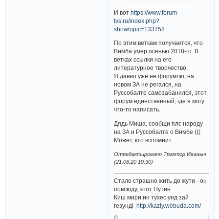
И вот
https://www.forum-
tvs.ru/index.php?
showtopic=133758
По этим веткам получается, что
Вимба умер осенью 2018-го. В
ветках ссылки на его
литературное творчество.
Я давно уже не форумлю, на
новом ЗА не регался, на
Руссобалте самозабанился, этот
форум единственный, где я могу
что-то написать.
Дядь Миша, сообщи плс народу
на ЗА и Руссобалте о Вимбе (((
Может, кто вспомнит.
Отредактировано Трактор Иваныч
(21.06.20 19:30)
Стало страшно жить до жути - он
повсюду, этот Путин
Киш мири ин тухес унд зай
гезунд!
http://kazly.webuda.com/
0