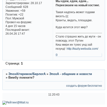
Мы едем, едем, едем...
Зарегистрирован
: 28.10.17
Переезжаем на новый хостинг.
Сообщений:
628
Уважение:
+59
Такая надпись может годами
Позитив:
+22
висеть (((
Пол:
Мужской
Кранты, видать, площадке.
Провел на форуме:
4 дня 15 часов
Куда катится этот мир?
Последний визит:
26.04.26 17:47
Стало страшно жить до жути - он
повсюду, этот Путин
Киш мири ин тухес унд зай
гезунд!
http://kazly.webuda.com/
0
Страница:
1
»
ЭпохА/теремок/БерлогА
»
ЭпохА - общение и новости
»
Вимбу помните?
создать форум бесплатно
11:20:43