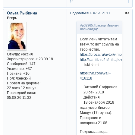
0
Ольга Рыбкина
Поделиться
06.07.20 21:17
3
Егерь
#p32965,Трактор Иваныч
написал(а):
Если лень читать там
ветку, то вот ссылка на
творчество.
Откуда:
Россия
https://proza.ru/avtor/vimba
Зарегистрирован
: 23.09.18
http://samlib.ru/m/mihajlow_wikto
Сообщений:
147
… iski.shtml
Уважение:
+37
https://vk.com/wall-
Позитив:
+10
Пол:
Женский
416118
Провел на форуме:
Виталий Сафронов
22 часа 12 минут
20 сен 2018
Последний визит:
Действия
05.08.26 11:32
18 сентября 2018
года умер Виктор
Мищук (17 группа).
Прощание и
похороны 21.08
Подпись автора