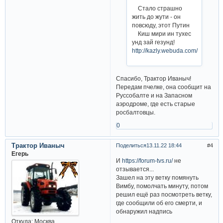
Стало страшно
жить до жути - он
повсюду, этот Путин
Киш мири ин тухес
унд зай гезунд!
http://kazly.webuda.com/
Спасибо, Трактор Иваныч!
Передам пчелке, она сообщит на
Руссобалте и на Запасном
аэродроме, где есть старые
росбалтовцы.
0
Трактор Иваныч
Поделиться
13.11.22 18:44
4
Егерь
И
https://forum-tvs.ru/
не
отзывается...
Зашел на эту ветку помянуть
Вимбу, помолчать минуту, потом
решил ещё раз посмотреть ветку,
где сообщили об его смерти, и
обнаружил надпись
Откуда:
Москва