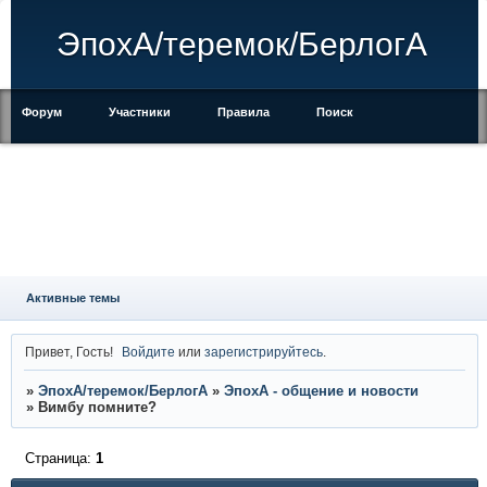
ЭпохА/теремок/БерлогА
Форум
Участники
Правила
Поиск
Регистрация
Войти
Активные темы
Привет, Гость!
Войдите
или
зарегистрируйтесь
.
»
ЭпохА/теремок/БерлогА
»
ЭпохА - общение и новости
»
Вимбу помните?
Страница:
1