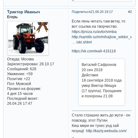
Трактор Иваныч
Поделиться
21.06.20 19:17
2
Егерь
Если лень читать там ветку, то
вот ссылка на творчество.
https://proza.ru/avtor/vimba
http://samlib.ru/m/mihajlow_wiktor_wita
… iski.shtml
https://vk.com/wall-416118
Откуда:
Москва
Зарегистрирован
: 28.10.17
Виталий Сафронов
Сообщений:
628
20 сен 2018
Уважение:
+59
Действия
Позитив:
+22
18 сентября 2018 года
Пол:
Мужской
умер Виктор Мищук
Провел на форуме:
(17 группа). Прощание
4 дня 15 часов
и похороны 21.08
Последний визит:
26.04.26 17:47
Стало страшно жить до жути - он
повсюду, этот Путин
Киш мири ин тухес унд зай
гезунд!
http://kazly.webuda.com/