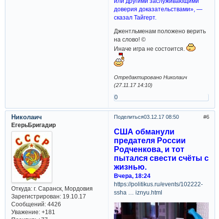
или другими заслуживающими
доверия доказательствами», —
сказал Тайгерт.
Джентльменам положено верить
на слово! ©
Иначе игра не состоится.
Отредактировано Николаич
(27.11.17 14:10)
0
Николаич
Поделиться
03.12.17 08:50
6
ЕгерьБригадир
США обманули
предателя России
Родченкова, и тот
пытался свести счёты с
жизнью.
Вчера, 18:24
https://politikus.ru/events/102222-
Откуда:
г. Саранск, Мордовия
ssha … iznyu.html
Зарегистрирован
: 19.10.17
Сообщений:
4426
Уважение:
+181