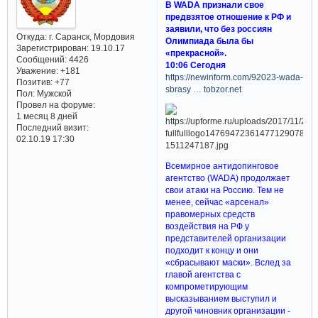
В WADA признали свое
предвзятое отношение к РФ и
заявили, что без россиян
Откуда:
г. Саранск, Мордовия
Олимпиада была бы
Зарегистрирован
: 19.10.17
«прекрасной».
Сообщений:
4426
10:06 Сегодня
Уважение:
+181
https://newinform.com/92023-wada-
Позитив:
+77
sbrasy … tobzor.net
Пол:
Мужской
Провел на форуме:
1 месяц 8 дней
Последний визит:
02.10.19 17:30
Всемирное антидопинговое
агентство (WADA) продолжает
свои атаки на Россию. Тем не
менее, сейчас «арсенал»
правомерных средств
воздействия на РФ у
представителей организации
подходит к концу и они
«сбрасывают маски». Вслед за
главой агентства с
компрометирующим
высказыванием выступил и
другой чиновник организации -