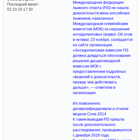
Международная федерация
Последний визит:
лыжного спорта (FIS) не нашла
02.10.19 17:30
доказательств вины российских
лыжников, наказанных
Международным олимпийским
комитетом (МОК) за нарушение
антидопинговых правил. Об этом
в четверг, 23 ноября, сообщается
на сайте организации.
«Антидопинговая комиссия FIS
должна дождаться обоснования
решения дисциплинарной
комиссии МОК с
предоставлением подробных
сведений и доказательств,
прежде чем действовать
дальше», — отметили в
организации.
Их пожизненно
дисквалифицировали и отняли
медали Сочи-2014
К таким выводам FIS пришла
после дополнительного
расследования, проводившегося
с декабря 2016 года.