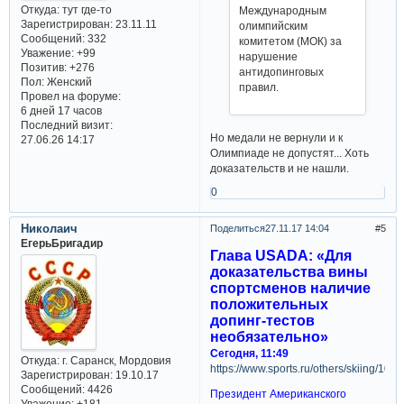
Откуда:
тут где-то
Международным
Зарегистрирован
: 23.11.11
олимпийским
Сообщений:
332
комитетом (МОК) за
Уважение:
+99
нарушение
Позитив:
+276
антидопинговых
Пол:
Женский
правил.
Провел на форуме:
6 дней 17 часов
Последний визит:
Но медали не вернули и к
27.06.26 14:17
Олимпиаде не допустят... Хоть
доказательств и не нашли.
0
Николаич
Поделиться
27.11.17 14:04
5
ЕгерьБригадир
Глава USADA: «Для
доказательства вины
спортсменов наличие
положительных
допинг-тестов
необязательно»
Сегодня, 11:49
Откуда:
г. Саранск, Мордовия
https://www.sports.ru/others/skiing/10
Зарегистрирован
: 19.10.17
Сообщений:
4426
Президент Американского
Уважение:
+181