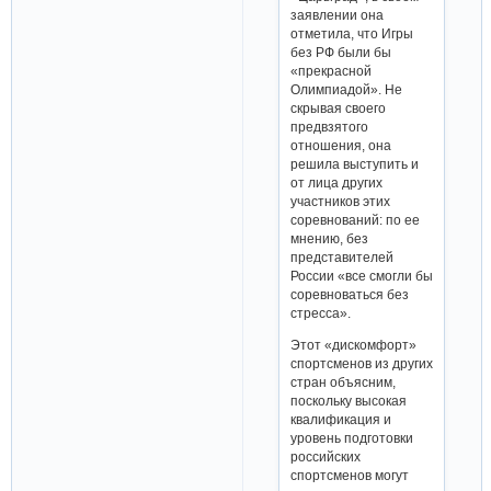
заявлении она
отметила, что Игры
без РФ были бы
«прекрасной
Олимпиадой». Не
скрывая своего
предвзятого
отношения, она
решила выступить и
от лица других
участников этих
соревнований: по ее
мнению, без
представителей
России «все смогли бы
соревноваться без
стресса».
Этот «дискомфорт»
спортсменов из других
стран объясним,
поскольку высокая
квалификация и
уровень подготовки
российских
спортсменов могут