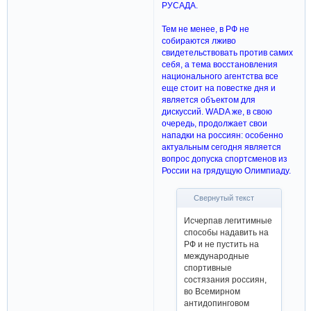
РУСАДА.
Тем не менее, в РФ не
собираются лживо
свидетельствовать против самих
себя, а тема восстановления
национального агентства все
еще стоит на повестке дня и
является объектом для
дискуссий. WADA же, в свою
очередь, продолжает свои
нападки на россиян: особенно
актуальным сегодня является
вопрос допуска спортсменов из
России на грядущую Олимпиаду.
Свернутый текст
Исчерпав легитимные
способы надавить на
РФ и не пустить на
международные
спортивные
состязания россиян,
во Всемирном
антидопинговом