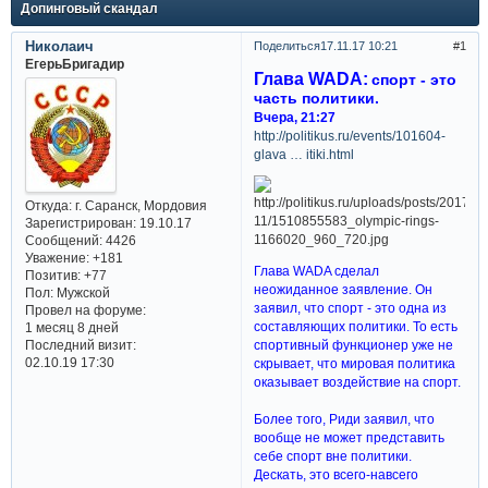
Допинговый скандал
Николаич
Поделиться
17.11.17 10:21
1
ЕгерьБригадир
Глава WADA:
спорт - это
часть политики.
Вчера, 21:27
http://politikus.ru/events/101604-
glava … itiki.html
Откуда:
г. Саранск, Мордовия
Зарегистрирован
: 19.10.17
Сообщений:
4426
Уважение:
+181
Глава WADA сделал
Позитив:
+77
неожиданное заявление. Он
Пол:
Мужской
заявил, что спорт - это одна из
Провел на форуме:
составляющих политики. То есть
1 месяц 8 дней
спортивный функционер уже не
Последний визит:
02.10.19 17:30
скрывает, что мировая политика
оказывает воздействие на спорт.
Более того, Риди заявил, что
вообще не может представить
себе спорт вне политики.
Дескать, это всего-навсего