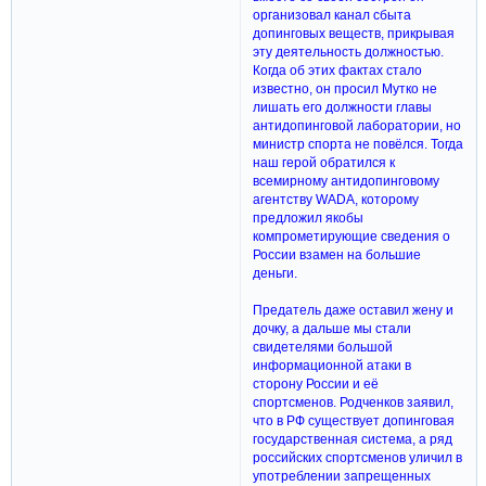
организовал канал сбыта
допинговых веществ, прикрывая
эту деятельность должностью.
Когда об этих фактах стало
известно, он просил Мутко не
лишать его должности главы
антидопинговой лаборатории, но
министр спорта не повёлся. Тогда
наш герой обратился к
всемирному антидопинговому
агентству WADA, которому
предложил якобы
компрометирующие сведения о
России взамен на большие
деньги.
Предатель даже оставил жену и
дочку, а дальше мы стали
свидетелями большой
информационной атаки в
сторону России и её
спортсменов. Родченков заявил,
что в РФ существует допинговая
государственная система, а ряд
российских спортсменов уличил в
употреблении запрещенных