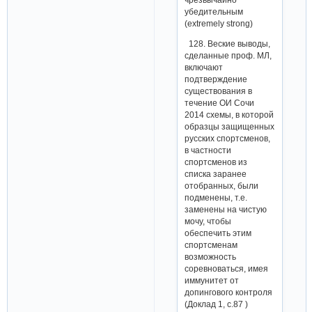
убедительным
(extremely strong)
128. Веские выводы,
сделанные проф. МЛ,
включают
подтверждение
существования в
течение ОИ Сочи
2014 схемы, в которой
образцы защищенных
русских спортсменов,
в частности
спортсменов из
списка заранее
отобранных, были
подменены, т.е.
заменены на чистую
мочу, чтобы
обеспечить этим
спортсменам
возможность
соревноваться, имея
иммунитет от
допингового контроля
(Доклад 1, с.87 )