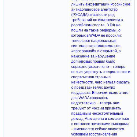
лишить аккредитации Российское
антидопинговое агентство
(РУСАДА) и вынести ряд
требований по изменениям в
российском спорте. В РФ же
пошли на такие реформы, о
которых в WADA не просили:
теперь вся национальная
система стала максимально
«прозрачной» и открытой, а
наказание за нарушение
допинговых правил было
серьезно ужесточено – теперь
нельзя упрекнуть специалистов и
спортсменов страны в
нечестности, чего нельзя сказать
о представителях других
государств. Впрочем, всего этого
для WADA оказалось
недостаточно – теперь они
требуют от России признать
правдивым несостоятельный
доклад Макларена и согласиться
с его клеветническими выводами
– именно это сейчас является
условием восстановления