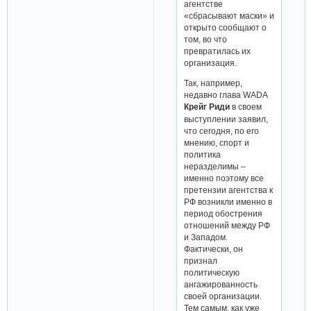
агентстве
«сбрасывают маски» и
открыто сообщают о
том, во что
превратилась их
организация.
Так, например,
недавно глава WADA
Крейг Риди
в своем
выступлении заявил,
что сегодня, по его
мнению, спорт и
политика
неразделимы –
именно поэтому все
претензии агентства к
РФ возникли именно в
период обострения
отношений между РФ
и Западом.
Фактически, он
признал
политическую
ангажированность
своей организации.
Тем самым, как уже