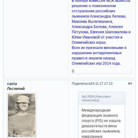
В ноябре комиссия МОК вынесла
решение о пожизненном
отстранении российских
лыжников Александра Легкова,
Максима Вылегжанина,
Александра Белова, Алексея
Петухова, Евгения Шаповалова и
Юлии Ивановой от участия в
Олимпийских играх.
Всех их признали виновными в
нарушении антидопинговых
правил и лишили наград
Олимпийских игр 2014 года.
0
cavia
Поделиться
24.11.17 17:13
4
Лесничий
#p14904,Николаич
написал(а):
Международная
федерация лыжного
спорта (FIS) не нашла
доказательств вины
российских лыжников,
наказанных