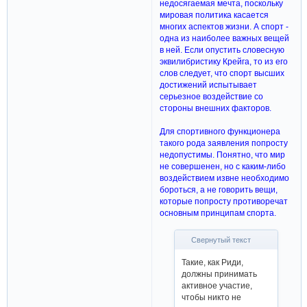
недосягаемая мечта, поскольку
мировая политика касается
многих аспектов жизни. А спорт -
одна из наиболее важных вещей
в ней. Если опустить словесную
эквилибристику Крейга, то из его
слов следует, что спорт высших
достижений испытывает
серьезное воздействие со
стороны внешних факторов.
Для спортивного функционера
такого рода заявления попросту
недопустимы. Понятно, что мир
не совершенен, но с каким-либо
воздействием извне необходимо
бороться, а не говорить вещи,
которые попросту противоречат
основным принципам спорта.
Свернутый текст
Такие, как Риди,
должны принимать
активное участие,
чтобы никто не