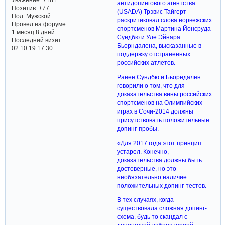
антидопингового агентства
Позитив:
+77
(USADA) Трэвис Тайгерт
Пол:
Мужской
раскритиковал слова норвежских
Провел на форуме:
спортсменов Мартина Йонсруда
1 месяц 8 дней
Сундбю и Уле Эйнара
Последний визит:
Бьорндалена, высказанные в
02.10.19 17:30
поддержку отстраненных
российских атлетов.
Ранее Сундбю и Бьорндален
говорили о том, что для
доказательства вины российских
спортсменов на Олимпийских
играх в Сочи-2014 должны
присутствовать положительные
допинг-пробы.
«Для 2017 года этот принцип
устарел. Конечно,
доказательства должны быть
достоверные, но это
необязательно наличие
положительных допинг-тестов.
В тех случаях, когда
существовала сложная допинг-
схема, будь то скандал с