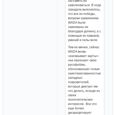
заставить их
заволноваться. В ходе
скандала выяснилось,
что все их победы,
вопреки заявлениям
WADA были
завоеваны не
благодаря допингу, а с
помощью их навыков,
умений и силы воли.
Тем не менее, сейчас
WADA вновь
«раскрывает карты» -
они признают свою
русофобию,
обоснованную только
заинтересованностью
западных
покровителей,
которые диктуют им
что делать, исходя из
своих
геополитических
интересов. Все это
еще более
дискредитирует