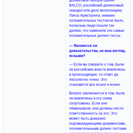
допинговой лабораторией
BALCO, российский допинговый
скандал или дело велогонщика
Лэнса Армстронга, никаких
положительных тестов не было,
поскольку люди пошли так
далеко, что заменили эти самые
положительные допинг-тесты.
— Являются ли
доказательства, на ваш взгляд,
ясными?
— Если вы говорите о том, были
ли российские власти вовлечены
в происходящее, то ответ да.
Абсолютно точно. Это
становится все яснее и яснее.
Вопрос заключается в том, были
ли вовлечены в эту схему
спортсмены. Если они
обманывали, они должны нести
ответственность за это. Это
может быть доказано
подтверждающими документами,
положительными допинг-тестами