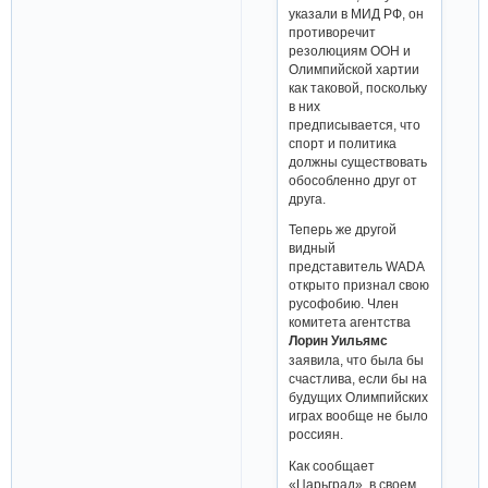
указали в МИД РФ, он
противоречит
резолюциям ООН и
Олимпийской хартии
как таковой, поскольку
в них
предписывается, что
спорт и политика
должны существовать
обособленно друг от
друга.
Теперь же другой
видный
представитель WADA
открыто признал свою
русофобию. Член
комитета агентства
Лорин Уильямс
заявила, что была бы
счастлива, если бы на
будущих Олимпийских
играх вообще не было
россиян.
Как сообщает
«Царьград», в своем