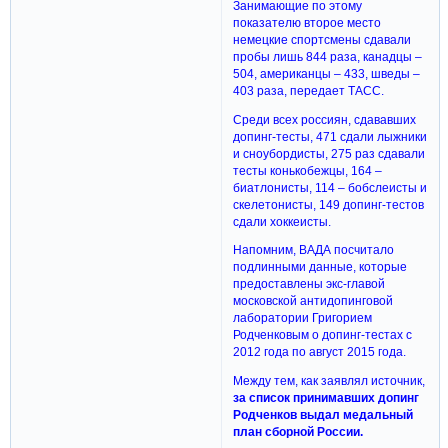
Занимающие по этому
показателю второе место
немецкие спортсмены сдавали
пробы лишь 844 раза, канадцы –
504, американцы – 433, шведы –
403 раза, передает ТАСС.
Среди всех россиян, сдававших
допинг-тесты, 471 сдали лыжники
и сноубордисты, 275 раз сдавали
тесты конькобежцы, 164 –
биатлонисты, 114 – бобслеисты и
скелетонисты, 149 допинг-тестов
сдали хоккеисты.
Напомним, ВАДА посчитало
подлинными данные, которые
предоставлены экс-главой
московской антидопинговой
лаборатории Григорием
Родченковым о допинг-тестах с
2012 года по август 2015 года.
Между тем, как заявлял источник,
за список принимавших допинг
Родченков выдал медальный
план сборной России.