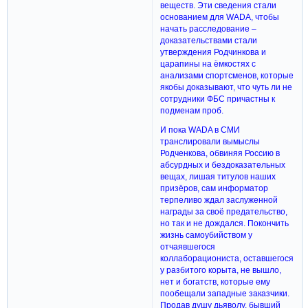
веществ. Эти сведения стали
основанием для WADA, чтобы
начать расследование –
доказательствами стали
утверждения Родчинкова и
царапины на ёмкостях с
анализами спортсменов, которые
якобы доказывают, что чуть ли не
сотрудники ФБС причастны к
подменам проб.
И пока WADA в СМИ
транслировали вымыслы
Родченкова, обвиняя Россию в
абсурдных и бездоказательных
вещах, лишая титулов наших
призёров, сам информатор
терпеливо ждал заслуженной
награды за своё предательство,
но так и не дождался. Покончить
жизнь самоубийством у
отчаявшегося
коллаборациониста, оставшегося
у разбитого корыта, не вышло,
нет и богатств, которые ему
пообещали западные заказчики.
Продав душу дьяволу, бывший