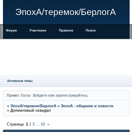
ЭпохА/теремок/БерлогА
Форум
Участники
Правила
Поиск
Регистрация
Войти
Активные темы
Привет, Гость!
Войдите
или
зарегистрируйтесь
.
»
ЭпохА/теремок/БерлогА
»
ЭпохА - общение и новости
»
Допинговый скандал
Страница:
1
2
3
…
10
»