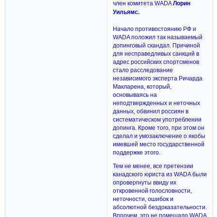
член комитета WADA
Лорин
Уильямс.
Начало противостоянию РФ и
WADA положил так называемый
допинговый скандал. Причиной
для несправедливых санкций в
адрес российских спортсменов
стало расследование
независимого эксперта Ричарда
Макларена, который,
основываясь на
неподтвержденных и неточных
данных, обвинил россиян в
систематическом употреблении
допинга. Кроме того, при этом он
сделал и умозаключение о якобы
имевшей место государственной
поддержке этого.
Тем не менее, все претензии
канадского юриста из WADA были
опровергнуты ввиду их
откровенной голословности,
неточности, ошибок и
абсолютной бездоказательности.
Впрочем, это не помешало WADA