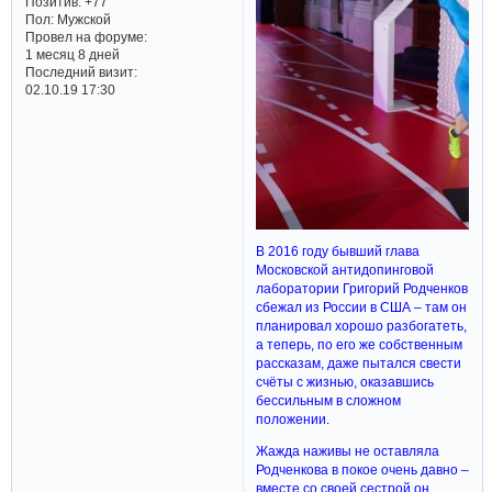
Позитив:
+77
Пол:
Мужской
Провел на форуме:
1 месяц 8 дней
Последний визит:
02.10.19 17:30
В 2016 году бывший глава
Московской антидопинговой
лаборатории Григорий Родченков
сбежал из России в США – там он
планировал хорошо разбогатеть,
а теперь, по его же собственным
рассказам, даже пытался свести
счёты с жизнью, оказавшись
бессильным в сложном
положении.
Жажда наживы не оставляла
Родченкова в покое очень давно –
вместе со своей сестрой он