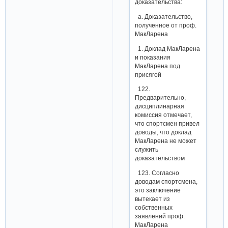
доказательства:
a. Доказательство,
полученное от проф.
МакЛарена
1. Доклад МакЛарена
и показания
МакЛарена под
присягой
122.
Предварительно,
дисциплинарная
комиссия отмечает,
что спортсмен привел
доводы, что доклад
МакЛарена не может
служить
доказательством
123. Согласно
доводам спортсмена,
это заключение
вытекает из
собственных
заявлений проф.
МакЛарена