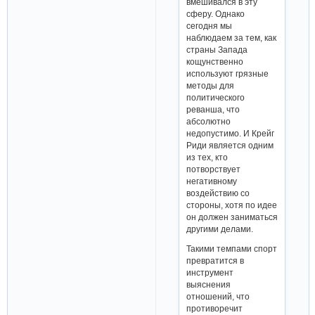
вмешивался в эту
сферу. Однако
сегодня мы
наблюдаем за тем, как
страны Запада
кощунственно
используют грязные
методы для
политического
реванша, что
абсолютно
недопустимо. И Крейг
Риди является одним
из тех, кто
потворствует
негативному
воздействию со
стороны, хотя по идее
он должен заниматься
другими делами.
Такими темпами спорт
превратится в
инструмент
выяснения
отношений, что
противоречит