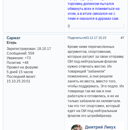
торговец допингом пытался
обмануть всех и поживиться на
этом, а в итоге связался не с
теми и оказался в дураках сам.
0
Сармат
Поделиться
03.12.17 15:23
7
Егерь
Кроме ниже перечисленных
Зарегистрирован
: 18.10.17
аргументов, спортсменам,
Сообщений:
559
которые ратуют за свою отправку
Уважение:
+73
ОИ под нейтральным флагом
Позитив:
+48
нужно отвечать жестко. Их
Провел на форуме:
товарищей "забанили"
5 дней 15 часов
пожизненно, а они решили
Последний визит:
15.10.25 20:01
занять их места, вместо того,
чтобы поддержать. Это подло. Их
товарищи так же как и они
работали и готовились, и их не
только забанили их оклеветали.
так что тот спортсмен, который
едет на ОИ под нейтральным
флагом это штрейкбрехер.