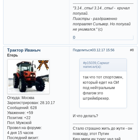
"3.14...сты! 3.14...сты! - кричал
попугай.
Пиастры - раздраженно
поправлял Сильвер. Но попугай
не унимался."
(с)
0
Трактор Иваныч
Поделиться
03.12.17 15:56
8
Егерь
#p15039,Сармат
написал(а):
так что тот спортсмен,
который едет на ОИ
под нейтральным
флагом это
Откуда:
Москва
штрейкбрехер.
Зарегистрирован
: 28.10.17
Сообщений:
628
Уважение:
+59
И что делать?
Позитив:
+22
Пол:
Мужской
Провел на форуме:
Стало страшно жить до жути - он
4 дня 15 часов
повсюду, этот Путин
Последний визит:
Киш мири ин тухес унд зай