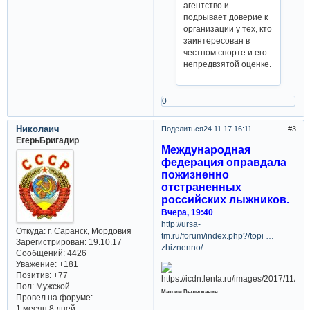
агентство и
подрывает доверие к
организации у тех, кто
заинтересован в
честном спорте и его
непредвзятой оценке.
0
Николаич
Поделиться
24.11.17 16:11
3
ЕгерьБригадир
Международная
федерация оправдала
пожизненно
отстраненных
российских лыжников.
Вчера, 19:40
http://ursa-
Откуда:
г. Саранск, Мордовия
tm.ru/forum/index.php?/topi …
Зарегистрирован
: 19.10.17
zhiznenno/
Сообщений:
4426
Уважение:
+181
Позитив:
+77
Пол:
Мужской
Максим Вылегжанин
Провел на форуме:
1 месяц 8 дней