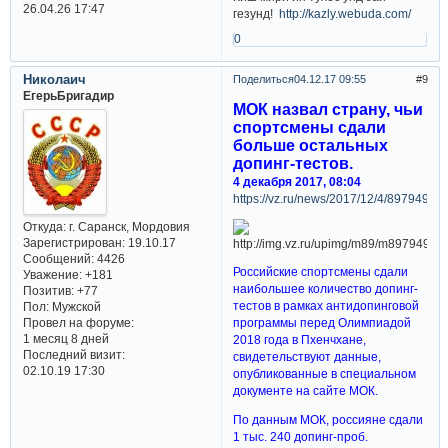
26.04.26 17:47
гезунд!
http://kazly.webuda.com/
0
Николаич
Поделиться
04.12.17 09:55
9
ЕгерьБригадир
МОК назвал страну, чьи
спортсмены сдали
больше остальных
допинг-тестов.
4 декабря 2017, 08:04
https://vz.ru/news/2017/12/4/897949.ht
Откуда:
г. Саранск, Мордовия
Зарегистрирован
: 19.10.17
Сообщений:
4426
Российские спортсмены сдали
Уважение:
+181
наибольшее количество допинг-
Позитив:
+77
тестов в рамках антидопинговой
Пол:
Мужской
Провел на форуме:
программы перед Олимпиадой
1 месяц 8 дней
2018 года в Пхенчхане,
Последний визит:
свидетельствуют данные,
02.10.19 17:30
опубликованные в специальном
документе на сайте МОК.
По данным МОК, россияне сдали
1 тыс. 240 допинг-проб.