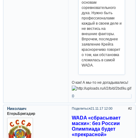
основам
соревновательного
духа. Нужно быть
профессионалами
каждый в своем деле и
не вестись на
внешние факторы.
Впрочем, последнее
заявление Крейга
красноречиво говорит
о том, как обстановка
сложилась в самой
WADA.
О как! А мы-то не догадывались!
0
Николаич
Поделиться
21.11.17 12:00
2
ЕгерьБригадир
WADA «сбрасывает
маски»: без России
Олимпиада будет
«прекрасной»