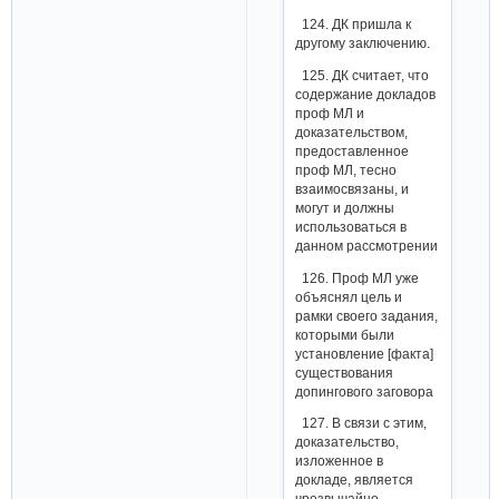
124. ДК пришла к
другому заключению.
125. ДК считает, что
содержание докладов
проф МЛ и
доказательством,
предоставленное
проф МЛ, тесно
взаимосвязаны, и
могут и должны
использоваться в
данном рассмотрении
126. Проф МЛ уже
объяснял цель и
рамки своего задания,
которыми были
установление [факта]
существования
допингового заговора
127. В связи с этим,
доказательство,
изложенное в
докладе, является
чрезвычайно