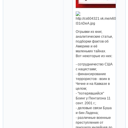
Отрывки из книг,
аналитические статьи,
подборки фактов об
Америке и её
маленьких тайнах.
Вот некоторые из них:
- сотрудничество США
с нацистами;
- финансирование
террористов - воин в
Чечне и на Кавказе в
целом;
- "потерявшийся"
Боинг у Пентагона 11
сент. 2001 г.;
- деловые связи Буша
и бин Ладена;
- различные военные
преступления от
геноцида индейцев до