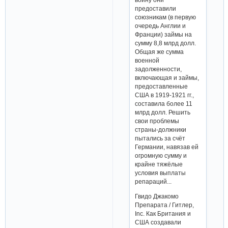
предоставили
союзникам (в первую
очередь Англии и
Франции) займы на
сумму 8,8 млрд долл.
Общая же сумма
военной
задолженности,
включающая и займы,
предоставленные
США в 1919-1921 гг.,
составила более 11
млрд долл. Решить
свои проблемы
страны-должники
пытались за счёт
Германии, навязав ей
огромную сумму и
крайне тяжёлые
условия выплаты
репараций...
Гвидо Джакомо
Препарата / Гитлер,
Inc. Как Британия и
США создавали