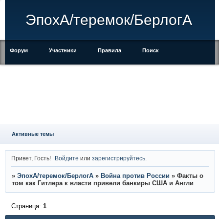
ЭпохА/теремок/БерлогА
Форум
Участники
Правила
Поиск
Регистрация
Войти
Активные темы
Привет, Гость!
Войдите
или
зарегистрируйтесь
.
»
ЭпохА/теремок/БерлогА
»
Война против России
»
Факты о
том как Гитлера к власти привели банкиры США и Англи
Страница:
1