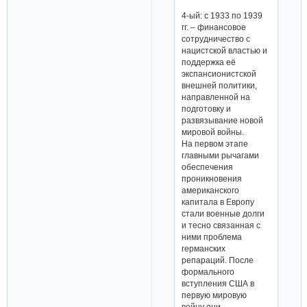
4-ый: с 1933 по 1939
гг. – финансовое
сотрудничество с
нацистской властью и
поддержка её
экспансионистской
внешней политики,
направленной на
подготовку и
развязывание новой
мировой войны.
На первом этапе
главными рычагами
обеспечения
проникновения
американского
капитала в Европу
стали военные долги
и тесно связанная с
ними проблема
германских
репараций. После
формального
вступления США в
первую мировую
войну они