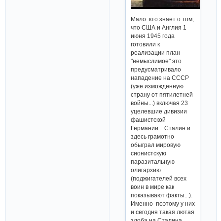
Мало кто знает о том,
что США и Англия 1
июня 1945 года
готовили к
реализации план
"немыслимое" это
предусматривало
нападение на СССР
(уже изможденную
страну от пятилетней
войны...) включая 23
уцелевшие дивизии
фашистской
Германии... Cталин и
здесь грамотно
обыграл мировую
сионистскую
паразитальную
олигархию
(поджигателей всех
воин в мире как
показывают факты...).
Именно поэтому у них
и сегодня такая лютая
злоба на Сталина,