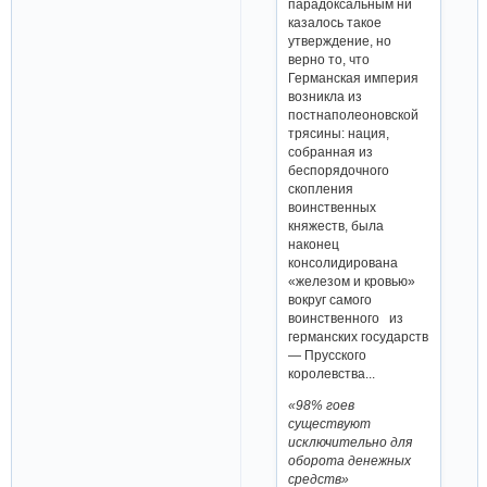
парадоксальным ни
казалось такое
утверждение, но
верно то, что
Германская империя
возникла из
постнаполеоновской
трясины: нация,
собранная из
беспорядочного
скопления
воинственных
княжеств, была
наконец
консолидирована
«железом и кровью»
вокруг самого
воинственного из
германских государств
— Прусского
королевства...
«98% гоев
существуют
исключительно для
оборота денежных
средств»