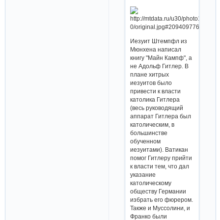
Иезуит Штемпфл из
Мюнхена написал
книгу "Майн Кампф", а
не Адольф Гитлер. В
плане хитрых
иезуитов было
привести к власти
католика Гитлера
(весь руководящий
аппарат Гитлера был
католическим, в
большинстве
обученном
иезуитами). Ватикан
помог Гитлеру прийти
к власти тем, что дал
указание
католическому
обществу Германии
избрать его фюрером.
Также и Муссолини, и
Франко были