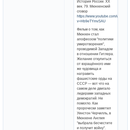
История России. XX
век. 79. Мюнхенский
сговор
https://www.youtube.com/watch?
v=Hb9eTYmvSAU
Фильм о том, как
Мюнхен стал
апофеозом "политики
умиротворения",
проводимой Западом
в отношении Гитлера.
Желание откупиться
от взращённого ими
же чудовища и
натравить
фашистские орды на
СССР — вот что на
самом деле двигало
лидерами западных
демократий. Не
помогло. Как
пророчески заметил
Уинстон Черчилль, в
Мюнхене Англия
"выбрала бесчестите
и получит войну".