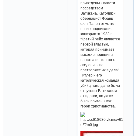
приведены к власти
посредством
Ватикана. Католик и
обернацист Франц
фон Папен отметил
после подписания
конкордата 1933 г.:
"Третий рейх является
первой властью,
которая принимает
высокие принципы
папства не только к
сведению, но
претворяет их в дела".
Гитлер и его
католическая команда
убийц никогда не были
отлучены Ватиканом
от церкви, но даже
были почтены как
герои христианства.