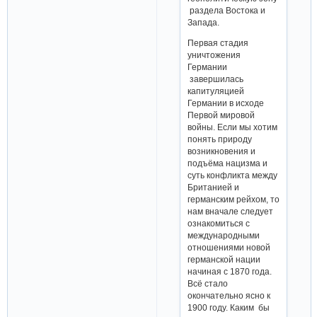
раздела Востока и
Запада.
Первая стадия
уничтожения
Германии
завершилась
капитуляцией
Германии в исходе
Первой мировой
войны. Если мы хотим
понять природу
возникновения и
подъёма нацизма и
суть конфликта между
Британией и
германским рейхом, то
нам вначале следует
ознакомиться с
международными
отношениями новой
германской нации
начиная с 1870 года.
Всё стало
окончательно ясно к
1900 году. Каким бы