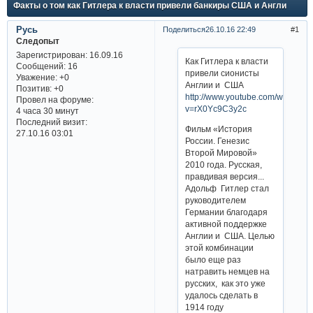
Факты о том как Гитлера к власти привели банкиры США и Англи
Русь
Поделиться
26.10.16 22:49
1
Следопыт
Зарегистрирован
: 16.09.16
Как Гитлера к власти
Сообщений:
16
привели сионисты
Уважение:
+0
Англии и США
Позитив:
+0
http://www.youtube.com/watch?
Провел на форуме:
v=rX0Yc9C3y2c
4 часа 30 минут
Последний визит:
Фильм «История
27.10.16 03:01
России. Генезис
Второй Мировой»
2010 года. Русская,
правдивая версия...
Адольф Гитлер стал
руководителем
Германии благодаря
активной поддержке
Англии и США. Целью
этой комбинации
было еще раз
натравить немцев на
русских, как это уже
удалось сделать в
1914 году