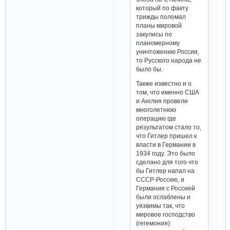
который по факту
трижды поломал
планы мировой
закулисы по
планомерному
уничтожению России,
то Русского народа не
было бы.
Также известно и о
том, что именно США
и Англия провели
многолетнюю
операцию где
результатом стало то,
что Гитлер пришел к
власти в Германии в
1934 году. Это было
сделано для того что
бы Гитлер напал на
СССР-Россию, и
Германия с Россией
были ослаблены и
уязвимы так, что
мировое господство
(гегемония)