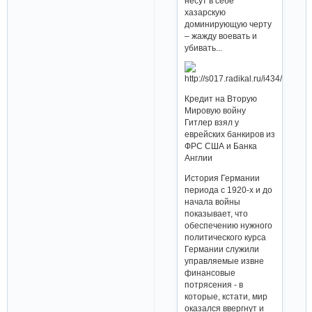
несут в себе
хазарскую
доминирующую черту
– жажду воевать и
убивать...
Кредит на Вторую
Мировую войну
Гитлер взял у
еврейских банкиров из
ФРС США и Банка
Англии
История Германии
периода с 1920-х и до
начала войны
показывает, что
обеспечению нужного
политического курса
Германии служили
управляемые извне
финансовые
потрясения - в
которые, кстати, мир
оказался ввергнут и