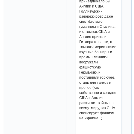
принадлежало бы
Англии и США.
Голливудский
кинорежиссер даже
снял фильм о
гуманности Сталина,
и о том как США и
Англия привели
Гитлера к власти, о
том как американские
крупные банкиры и
промышленники
вооружали
фашистскую
Германию, и
поставляли горючее,
сталь для танков и
прочее (как
собственно и сегодня
США и Англия
разжигает войны по
всему миру, как США
спонсирует фашизм
на Украине...).
...