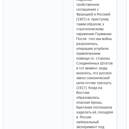
тройственное
соглашение с
Францией и Россией
(1907) и приступив,
таким образом, к
стратегическому
окружению Германии.
После того как война
разразилась,
операцию углубили
привлечением
помощи со стороны
Соединённых Штатов
в тот момент, когда
казалось, что русское
звено союзнической
цепи готово треснуть
(1917). Когда на
Востоке
образовалась
опасная брешь,
Британия поспешила
заделать её, поощряя
в России
либеральный
эксперимент под