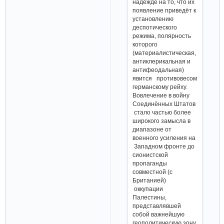
надежде на то, что их
появление приведёт к
установлению
деспотического
режима, полярность
которого
(материалистическая,
антиклерикальная и
антифеодальная)
явится противовесом
германскому рейху.
Вовлечение в войну
Соединённых Штатов
стало частью более
широкого замысла в
диапазоне от
военного усиления на
Западном фронте до
сионистской
пропаганды
совместной (с
Британией)
оккупации
Палестины,
представлявшей
собой важнейшую
геополитическую зону