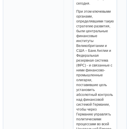
сегодня.
При этом ключевыми
органами,
определявшими такую
стратегию развития,
были центральные
финансовые
институты
Великобритании и
США – Банк Англии и
Федеральная
резервная система
(ФРС) - и связанные с
ними финансово-
промышленные
олигархи,
поставившие цель
установить
абсолютный контроль
над финансовой
системой Германии,
чтобы через
Германию управлять
политическими
процессами во всей
Центральной Европе.