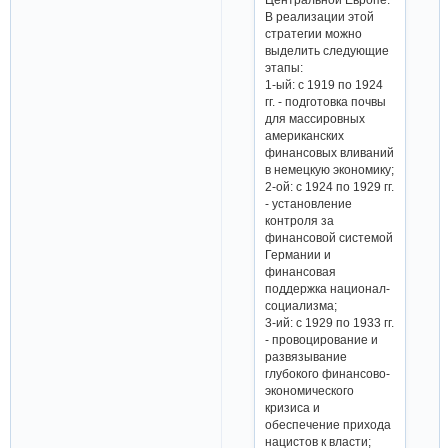
В реализации этой
стратегии можно
выделить следующие
этапы:
1-ый: с 1919 по 1924
гг. - подготовка почвы
для массировных
американских
финансовых вливаний
в немецкую экономику;
2-ой: с 1924 по 1929 гг.
- установление
контроля за
финансовой системой
Германии и
финансовая
поддержка национал-
социализма;
3-ий: с 1929 по 1933 гг.
- провоцирование и
развязывание
глубокого финансово-
экономического
кризиса и
обеспечение прихода
нацистов к власти;