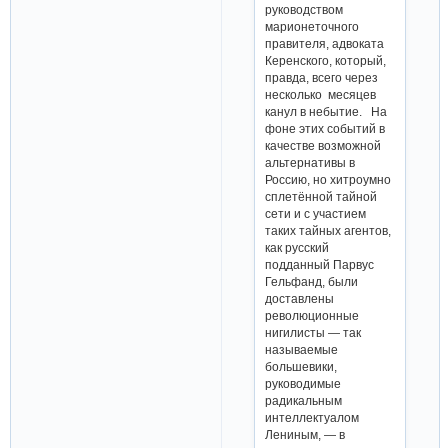
руководством
марионеточного
правителя, адвоката
Керенского, который,
правда, всего через
несколько месяцев
канул в небытие. На
фоне этих событий в
качестве возможной
альтернативы в
Россию, но хитроумно
сплетённой тайной
сети и с участием
таких тайных агентов,
как русский
подданный Парвус
Гельфанд, были
доставлены
революционные
нигилисты — так
называемые
большевики,
руководимые
радикальным
интеллектуалом
Лениным, — в