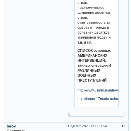
стран;
- экономическое
удушение десятков
стран,
ответственность за
смерть от голода и
болезней десятков
миллионов людей
и
т.д. и т.п.
СПИСОК основных
АМЕРИКАНСКИХ
ИНТЕРВЕНЦИЙ,
тайных операций И
РАЗЛИЧНЫХ
ВОЕННЫХ
ПРЕСТУПЛЕНИЙ
http://www.usinfo.ru/intervencyii
http://forum.17marta.ru/index.php
0
leroy
Поделиться
28.12.17 11:54
2
Следопыт