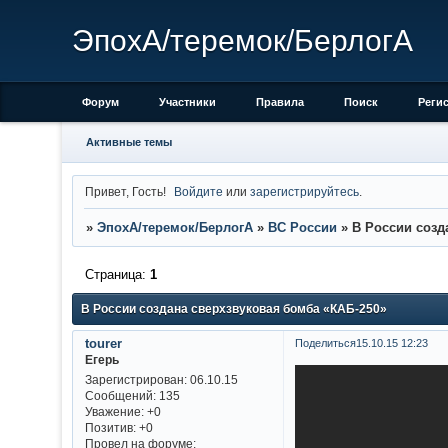
ЭпохА/теремок/БерлогА
Форум
Участники
Правила
Поиск
Реги
Активные темы
Привет, Гость!
Войдите
или
зарегистрируйтесь
.
»
ЭпохА/теремок/БерлогА
»
ВС России
»
В России созд
Страница:
1
В России создана сверхзвуковая бомба «КАБ-250»
tourer
Поделиться
15.10.15 12:23
Егерь
Зарегистрирован
: 06.10.15
Сообщений:
135
Уважение:
+0
Позитив:
+0
Провел на форуме: