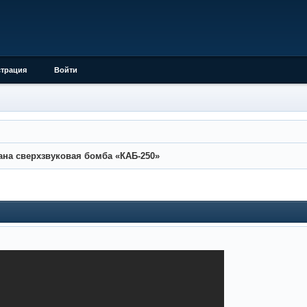
страция
Войти
ана сверхзвуковая бомба «КАБ-250»