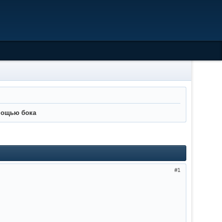
омощью бока
1