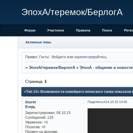
ЭпохА/теремок/БерлогА
Форум
Участники
Правила
Поиск
Реги
Активные темы
Привет, Гость!
Войдите
или
зарегистрируйтесь
.
»
ЭпохА/теремок/БерлогА
»
ЭпохА - общение и новости
Страница:
1
«Тип 10» Возможности новейшего японского танка показали
tourer
Поделиться
14.10.15 14:40
Егерь
Зарегистрирован
: 06.10.15
Сообщений:
135
Уважение:
+0
Позитив:
+0
Провел на форуме: