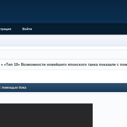
страция
Войти
»
«Тип 10» Возможности новейшего японского танка показали с п
 с помощью бока