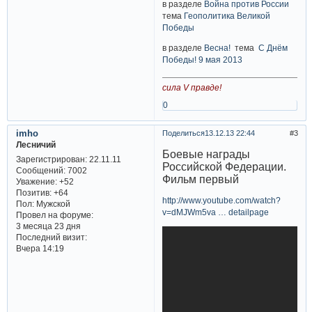
в разделе
Война против России
тема
Геополитика Великой
Победы
в разделе
Весна!
тема
С Днём
Победы! 9 мая 2013
сила V правде!
0
imho
Поделиться
13.12.13 22:44
3
Лесничий
Боевые награды
Зарегистрирован
: 22.11.11
Российской Федерации.
Сообщений:
7002
Фильм первый
Уважение:
+52
Позитив:
+64
http://www.youtube.com/watch?
Пол:
Мужской
v=dMJWm5va … detailpage
Провел на форуме:
3 месяца 23 дня
Последний визит:
Вчера 14:19