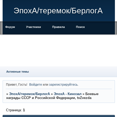
ЭпохА/теремок/БерлогА
Форум
Участники
Правила
Поиск
Регистрация
Войти
Активные темы
Привет, Гость!
Войдите
или
зарегистрируйтесь
.
»
ЭпохА/теремок/БерлогА
»
ЭпохА - Кинозал
»
Боевые
награды СССР и Российской Федерации, tvZvezda
Страница:
1