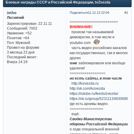
Боевые награды СССР и Российской Федерации, tvZvezda
imho
Поделиться
11.12.13 22:04
1
Лесничий
=======================
Зарегистрирован
: 22.11.11
ВНИМАНИЕ!
Сообщений:
7002
происки так называемой
Уважение:
+52
демократии, в том числе и
Позитив:
+64
youtube.com
Пол:
Мужской
Провел на форуме:
часть видео российских каналов
3 месяца 23 дня
как государственных, так и многих
Последний визит:
других
Вчера 14:19
оне
заблокировали или вообще
удалили!
=================
но есть сайты, в том числе
http://tvzvezda.ru
http://vk.com/tvzvezda
https://rutube.ru/feeds/zvezda/
https://ok.ru/group/52311134830688
где есть архивы видео.
================
ещё:
Сводки Министерства
обороны Российской Федерации
о ходе специальной военной