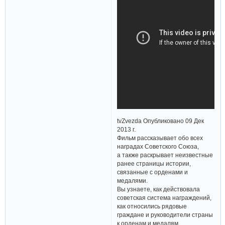
tvZvezda Опубликовано 09 Дек
2013 г.
Фильм рассказывает обо всех
наградах Советского Союза,
а также раскрывает неизвестные
ранее страницы истории,
связанные с орденами и
медалями.
Вы узнаете, как действовала
советская система награждений,
как относились рядовые
граждане и руководители страны
к орденам и медалям.