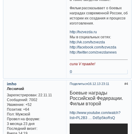
Фильм рассказывает о боевых
наградах современной России, об
истории их создания и процессе
изготовления.
http://tvzvezda.ru
Мы в социальных сетях:
http://vk.com/tvzvezda
http://facebook.com/tvzvezda
http://twitter.com/zvezdanews
сила V правде!
0
imho
Поделиться
16.12.13 23:11
4
Лесничий
Боевые награды
Зарегистрирован
: 22.11.11
Российской Федерации.
Сообщений:
7002
Фильм второй
Уважение:
+52
Позитив:
+64
http://www.youtube.com/watch?
Пол:
Мужской
list=PL2B3 … Dd5p5koRsQ
Провел на форуме:
3 месяца 23 дня
Последний визит:
Вчера 14:19