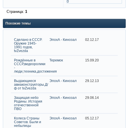
0
Страница:
1
Похожие темы
Сделано в СССР.
ЭпохА - Кинозал
02.12.17
Оружие 1945-
1991 годов,
tvZvezda
Рождённые в
Теремок
15.09.20
СССР,видеоролики
-
люди,техника,достижения
Выдающиеся
ЭпохА - Кинозал
29.12.13
авиаконструкторы,Д/
ф от tvZvezda
Защищая небо
ЭпохА - Кинозал
29.06.14
Родины. История
отечественной
ПВО
Колеса Страны
ЭпохА - Кинозал
05.12.17
Советов. Были и
небылицы