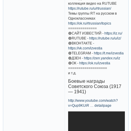
коллекция видео на RUTUBE
https://rutube.ru/u/rtrussian/
Темы группы RT на русском в
Одноклассниках
https://ok.ru/rtrussian/topics
==============
🟣САЙТ ИЗВЕСТИЙ -
https://iz.ru/
🟣RUTUBE -
https://rutube.ru/u/iz/
🟣ВКОНТАКТЕ -
https://vk.com/izvestia
🟣TELEGRAM -
https://t.me/izvestia
🟣ДЗЕН -
https://zen.yandex.ru/iz
🟣ОК -
https://ok.ru/izvestia
===================
и т.д.
Боевые награды
Советского Союза (1917
— 1941)
http://www.youtube.com/watch?
v=Qup9KUiR … detailpage