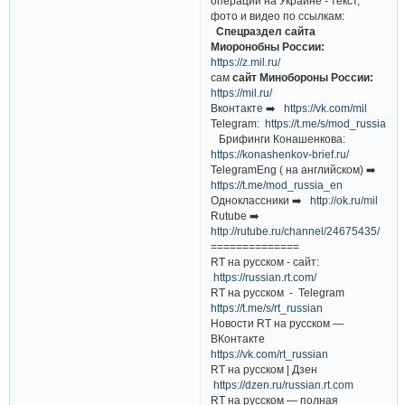
операции на Украине - текст,
фото и видео по ссылкам:
Спецраздел сайта
Миоронобны России:
https://z.mil.ru/
сам
сайт Минобороны России:
https://mil.ru/
Вконтакте ➡️
https://vk.com/mil
Telegram:
https://t.me/s/mod_russia
Брифинги Конашенкова:
https://konashenkov-brief.ru/
TelegramEng ( на английском) ➡️
https://t.me/mod_russia_en
Одноклассники ➡️
http://ok.ru/mil
Rutube ➡️
http://rutube.ru/channel/24675435/
==============
RT на русском - сайт:
https://russian.rt.com/
RT на русском - Telegram
https://t.me/s/rt_russian
Новости RT на русском —
ВКонтакте
https://vk.com/rt_russian
RT на русском | Дзен
https://dzen.ru/russian.rt.com
RT на русском — полная