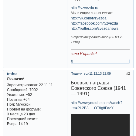
http://tvzvezda.ru
Мы в социальных сетях:
http://vk.com/tvzvezda
http://facebook.com/tvzvezda
http://twitter.com/zvezdanews
Отредактировано imho (06.03.25
11:04)
сила V правде!
0
imho
Поделиться
11.12.13 22:09
2
Лесничий
Боевые награды
Зарегистрирован
: 22.11.11
Советского Союза (1941
Сообщений:
7002
— 1991)
Уважение:
+52
Позитив:
+64
http://www.youtube.com/watch?
Пол:
Мужской
list=PL2B3 … OT8gtfFacY
Провел на форуме:
3 месяца 23 дня
Последний визит:
Вчера 14:19