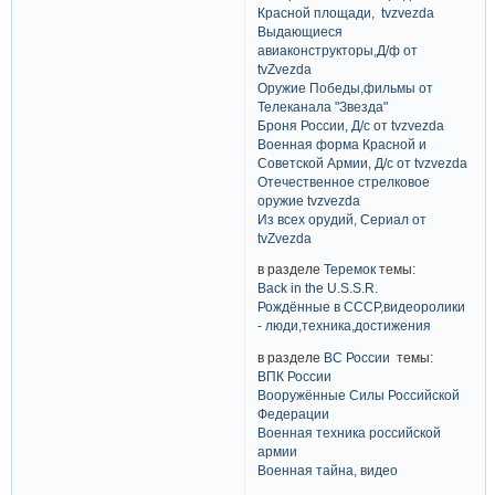
Красной площади, tvzvezda
Выдающиеся
авиаконструкторы,Д/ф от
tvZvezda
Оружие Победы,фильмы от
Телеканала "Звезда"
Броня России, Д/с от tvzvezda
Военная форма Красной и
Советской Армии, Д/с от tvzvezda
Отечественное стрелковое
оружие tvzvezda
Из всех орудий, Сериал от
tvZvezda
в разделе
Теремок
темы:
Back in the U.S.S.R.
Рождённые в СССР,видеоролики
- люди,техника,достижения
в разделе
ВС России
темы:
ВПК России
Вооружённые Силы Российской
Федерации
Военная техника российской
армии
Военная тайна, видео