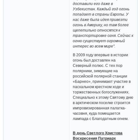
доставили его даже в
Узбекистан. Каждый год огонь
попадает в страны Европы. У
нас даже была идея привезти
огонь в Америку, но там более
щепетильно относятся к
транспортировке огня. Сейчас к
огню существует огромный
интерес во всем мире".
В 2009 году впервые в истории
огонь был доставлен на
Северный полюс. С тех пор
полярники, зимующие на
российской полярной станции
«Барнео», принимают участие в
пасхальном крестном ходе и
торжественных богослужениях.
Специально к этому Святому дню
в арктическом поселке строится
импровизированная палатка-
часовня, куда помещается
лампада с Благодатным огнем.
В день Светлого Христова
Воскресения Патриарх