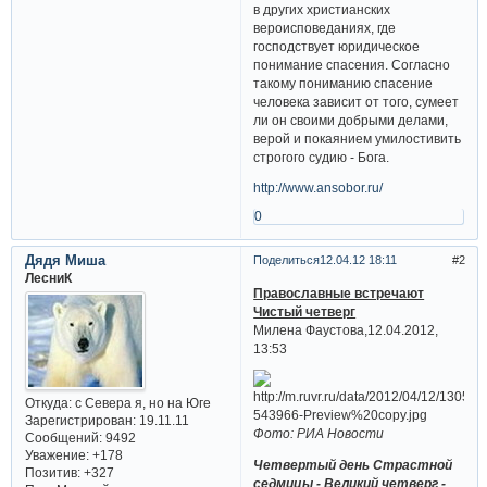
в других христианских
вероисповеданиях, где
господствует юридическое
понимание спасения. Согласно
такому пониманию спасение
человека зависит от того, сумеет
ли он своими добрыми делами,
верой и покаянием умилостивить
строгого судию - Бога.
http://www.ansobor.ru/
0
Дядя Миша
Поделиться
12.04.12 18:11
2
ЛесниК
Православные встречают
Чистый четверг
Милена Фаустова,12.04.2012,
13:53
Откуда:
с Севера я, но на Юге
Зарегистрирован
: 19.11.11
Фото: РИА Новости
Сообщений:
9492
Уважение:
+178
Четвертый день Cтрастной
Позитив:
+327
cедмицы - Великий четверг -