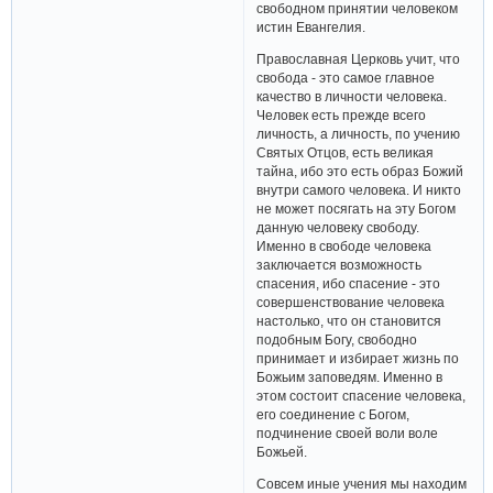
свободном принятии человеком
истин Евангелия.
Православная Церковь учит, что
свобода - это самое главное
качество в личности человека.
Человек есть прежде всего
личность, а личность, по учению
Святых Отцов, есть великая
тайна, ибо это есть образ Божий
внутри самого человека. И никто
не может посягать на эту Богом
данную человеку свободу.
Именно в свободе человека
заключается возможность
спасения, ибо спасение - это
совершенствование человека
настолько, что он становится
подобным Богу, свободно
принимает и избирает жизнь по
Божьим заповедям. Именно в
этом состоит спасение человека,
его соединение с Богом,
подчинение своей воли воле
Божьей.
Совсем иные учения мы находим