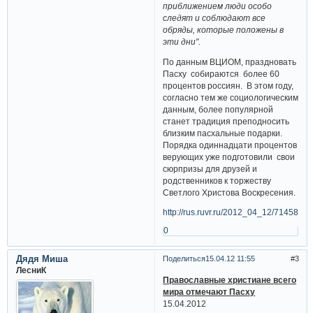
приближением люди особо
следят и соблюдают все
обряды, которые положены в
эти дни".
По данным ВЦИОМ, праздновать
Пасху собираются более 60
процентов россиян. В этом году,
согласно тем же социологическим
данным, более популярной
станет традиция преподносить
близким пасхальные подарки.
Порядка одиннадцати процентов
верующих уже подготовили свои
сюрпризы для друзей и
родственников к торжеству
Светлого Христова Воскресения.
http://rus.ruvr.ru/2012_04_12/71458262
0
Дядя Миша
Поделиться
15.04.12 11:55
3
ЛесниК
Православные христиане всего
мира отмечают Пасху
15.04.2012