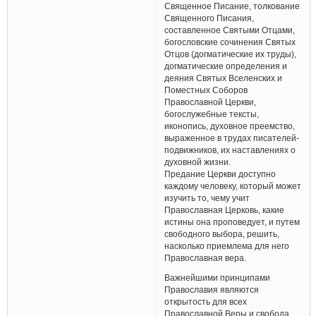
Священное Писание, толкование
Священного Писания,
составленное Святыми Отцами,
богословские сочинения Святых
Отцов (догматические их труды),
догматические определения и
деяния Святых Вселенских и
Поместных Соборов
Православной Церкви,
богослужебные тексты,
иконопись, духовное преемство,
выраженное в трудах писателей-
подвижников, их наставлениях о
духовной жизни.
Предание Церкви доступно
каждому человеку, который может
изучить то, чему учит
Православная Церковь, какие
истины она проповедует, и путем
свободного выбора, решить,
насколько приемлема для него
Православная вера.
Важнейшими принципами
Православия являются
открытость для всех
Православной Веры и свобода