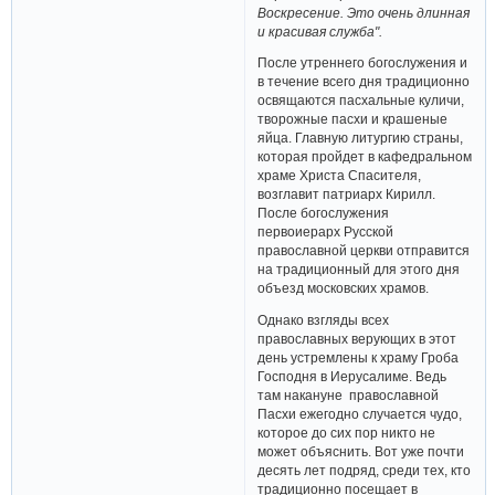
Воскресение. Это очень длинная
и красивая служба".
После утреннего богослужения и
в течение всего дня традиционно
освящаются пасхальные куличи,
творожные пасхи и крашеные
яйца. Главную литургию страны,
которая пройдет в кафедральном
храме Христа Спасителя,
возглавит патриарх Кирилл.
После богослужения
первоиерарх Русской
православной церкви отправится
на традиционный для этого дня
объезд московских храмов.
Однако взгляды всех
православных верующих в этот
день устремлены к храму Гроба
Господня в Иерусалиме. Ведь
там накануне православной
Пасхи ежегодно случается чудо,
которое до сих пор никто не
может объяснить. Вот уже почти
десять лет подряд, среди тех, кто
традиционно посещает в