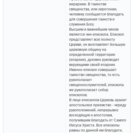
иерархию. В таинстве
священства, или хиротонии,
человеку сообщается благодать
для совершения таинств и
служения Богу.
Высшим и важнейшим чином
является чин епископа. Епископ
представляет всю полноту
Церкви, он возглавляет большую
церковную общину на
определенной территории
(епархии), духовно руководит
верующими своей епархии.
Именно епископ совершает
таинство священства, то есть
рукополагает
священнослужителей, епископа
же рукополагает собор
епископов.
В лице епископов Церковь хранит
апостольское преемство - череду
рукоположений, непрерывно
восходящую к апостолам,
получившим благодать от Самого
Иисуса Христа. Все епископы
равны по данной им благодати,