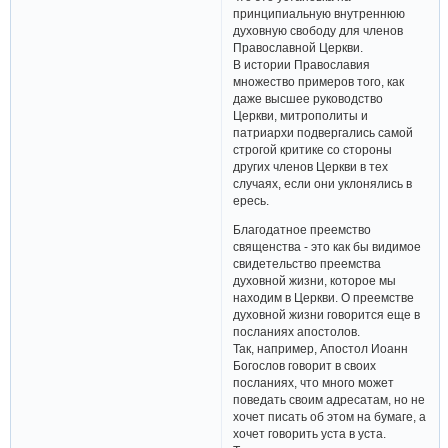
принципиальную внутреннюю
духовную свободу для членов
Православной Церкви.
В истории Православия
множество примеров того, как
даже высшее руководство
Церкви, митрополиты и
патриархи подвергались самой
строгой критике со стороны
других членов Церкви в тех
случаях, если они уклонялись в
ересь.
Благодатное преемство
священства - это как бы видимое
свидетельство преемства
духовной жизни, которое мы
находим в Церкви. О преемстве
духовной жизни говорится еще в
посланиях апостолов.
Так, например, Апостол Иоанн
Богослов говорит в своих
посланиях, что много может
поведать своим адресатам, но не
хочет писать об этом на бумаге, а
хочет говорить уста в уста.