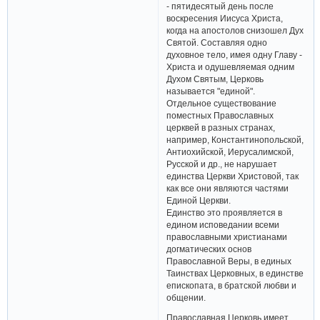
- пятидесятый день после
воскресения Иисуса Христа,
когда на апостолов снизошел Дух
Святой. Составляя одно
духовное тело, имея одну Главу -
Христа и одушевляемая одним
Духом Святым, Церковь
называется "единой".
Отдельное существование
поместных Православных
церквей в разных странах,
например, Константинопольской,
Антиохийской, Иерусалимской,
Русской и др., не нарушает
единства Церкви Христовой, так
как все они являются частями
Единой Церкви.
Единство это проявляется в
едином исповедании всеми
православными христианами
догматических основ
Православной Веры, в единых
Таинствах Церковных, в единстве
епископата, в братской любви и
общении.
Православная Церковь имеет