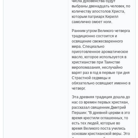
числа духовенства будут
выбраны двенадцать человек, по
количеству апостолов Христа,
которым патриарх Кирилл
самолично омоет ноги.
Ранним утром Великого четверга
традиционно состоится и
освящение свежесваренного
мира. Специально
приготовленное ароматическое
масло, которое используется в
христианстве при Таинстве
миропомазания, неслучайно
варят раз в год в первые три дня
Страстной седмицы и
обязательно освящают именно в
четверг.
Эта древняя традиция дошла до
нас со времен первых христиан,
рассказал священник Дмитрий
Першин: "В древней церкви в это
время крестили оглашенных, то
есть тех людей, которые во
время Великого поста учились
основам христианской веры. Это