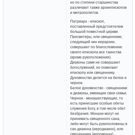
но по степени старшинства
различают также архиепископов
и митрополитов.
Патриарх - епископ,
поставленный предстоятелем
большой поместной церкви.
Пресвитеры, или священники,
следующий чин иерархии,
совершают по благословению
своего епископа все таинства
(кроме рукоположения).
Диаконы сами не совершают
богослужений, но помогают
епископу или священнику.
Духовенство делится на белое и
черное.
Белое духовенство - священники
и диаконы, имеющие свои семьи.
Черное - монашествующие, то
есть принесшие особые обеты
служения Богу, в том числе обет
безбрачия. Монахи могут не
принимать священного сана,
либо могут быть рукоположены в
сан диакона (иеродиакон), или
священника (иеромонах).