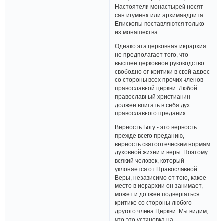
Настоятели монастырей носят
сан игумена или архимандрита.
Епископы поставляются только
из монашества.
Однако эта церковная иерархия
не предполагает того, что
высшее церковное руководство
свободно от критики в свой адрес
со стороны всех прочих членов
православной церкви. Любой
православный христианин
должен впитать в себя дух
православного предания.
Верность Богу - это верность
прежде всего преданию,
верность святоотеческим нормам
духовной жизни и веры. Поэтому
всякий человек, который
уклоняется от Православной
Веры, независимо от того, какое
место в иерархии он занимает,
может и должен подвергаться
критике со стороны любого
другого члена Церкви. Мы видим,
что это установка на