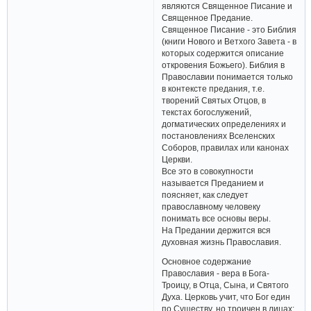
являются Священное Писание и
Священное Предание.
Священное Писание - это Библия
(книги Нового и Ветхого Завета - в
которых содержится описание
откровения Божьего). Библия в
Православии понимается только
в контексте предания, т.е.
творений Святых Отцов, в
текстах богослужений,
догматических определениях и
постановлениях Вселенских
Соборов, правилах или канонах
Церкви.
Все это в совокупности
называется Преданием и
поясняет, как следует
православному человеку
понимать все основы веры.
На Предании держится вся
духовная жизнь Православия.
Основное содержание
Православия - вера в Бога-
Троицу, в Отца, Сына, и Святого
Духа. Церковь учит, что Бог един
по Существу, но троичен в лицах: