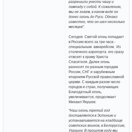
разрешили унести чашу и
лампаду с собой. К сожалению,
мы не знаем, в каком виде он
донес огонь до Руси. Однако
известно, что он шел несколько
месяцев".
Сегодня Святой огонь попадает
в Россию всего за три часа -
специальным авиарейсом. Из
столичного аэропорта его сразу
отвозят к храму Христа
Спасителя. Далее огонь
разносят по разным городам
России, СНГ и зарубежным
епархиям Русской православной
церкви. С каждым разом число
городов и стран, получающих
Благодатный огонь,
увеличивается, продолжает
Михаил Якушев:
"Наш огонь третий год
доставляется в Эстонию и
устанавливается на кладбище
советских воинов, в Белоруссию,
Украину. В прошлом году мы