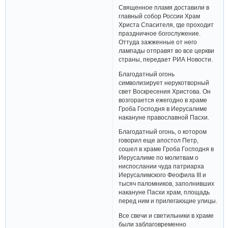
Священное пламя доставили в
главный собор России Храм
Христа Спасителя, где проходит
праздничное богослужение.
Оттуда зажженные от него
лампады отправят во все церкви
страны, передает РИА Новости.
Благодатный огонь
символизирует нерукотворный
свет Воскресения Христова. Он
возгорается ежегодно в храме
Гроба Господня в Иерусалиме
накануне православной Пасхи.
Благодатный огонь, о котором
говорил еще апостол Петр,
сошел в храме Гроба Господня в
Иерусалиме по молитвам о
ниспослании чуда патриарха
Иерусалимского Феофила III и
тысяч паломников, заполнивших
накануне Пасхи храм, площадь
перед ним и прилегающие улицы.
Все свечи и светильники в храме
были заблаговременно