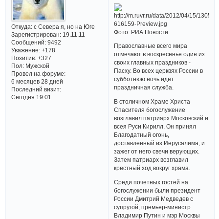
Откуда:
с Севера я, но на Юге
Фото: РИА Новости
Зарегистрирован
: 19.11.11
Сообщений:
9492
Православные всего мира
Уважение:
+178
отмечают в воскресенье один из
Позитив:
+327
своих главных праздников -
Пол:
Мужской
Пасху. Во всех церквях России в
Провел на форуме:
субботнюю ночь идет
6 месяцев 28 дней
праздничная служба.
Последний визит:
Сегодня 19:01
В столичном Храме Христа
Спасителя богослужение
возглавил патриарх Московский и
всея Руси Кирилл. Он принял
Благодатный огонь,
доставленный из Иерусалима, и
зажег от него свечи верующих.
Затем патриарх возглавил
крестный ход вокруг храма.
Среди почетных гостей на
богослужении были президент
России Дмитрий Медведев с
супругой, премьер-министр
Владимир Путин и мэр Москвы