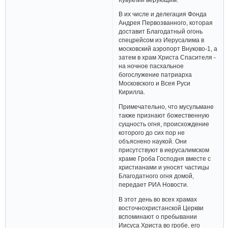
В их числе и делегация Фонда
Андрея Первозванного, которая
доставит Благодатный огонь
спецрейсом из Иерусалима в
московский аэропорт Внуково-1, а
затем в храм Христа Спасителя -
на ночное пасхальное
богослужение патриарха
Московского и Всея Руси
Кирилла.
Примечательно, что мусульмане
также признают божественную
сущность огня, происхождение
которого до сих пор не
объяснено наукой. Они
присутствуют в иерусалимском
храме Гроба Господня вместе с
христианами и уносят частицы
Благодатного огня домой,
передает РИА Новости.
В этот день во всех храмах
восточнохристанской Церкви
вспоминают о пребывании
Иисуса Христа во гробе, его