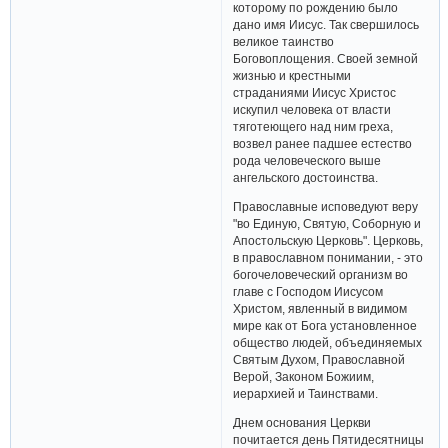
которому по рождению было
дано имя Иисус. Так свершилось
великое таинство
Боговоплощения. Своей земной
жизнью и крестными
страданиями Иисус Христос
искупил человека от власти
тяготеющего над ним греха,
возвел ранее падшее естество
рода человеческого выше
ангельского достоинства.
Православные исповедуют веру
"во Единую, Святую, Соборную и
Апостольскую Церковь". Церковь,
в православном понимании, - это
богочеловеческий организм во
главе с Господом Иисусом
Христом, явленный в видимом
мире как от Бога установленное
общество людей, объединяемых
Святым Духом, Православной
Верой, Законом Божиим,
иерархией и Таинствами.
Днем основания Церкви
почитается день Пятидесятницы