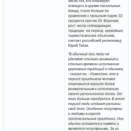
число тех, кто планирует
освящать в церкви пасхальные
блюда, стало больше по
сравнению с прошлым годом: 32
процента против 29. Впрочем,
рост числа соблюдающих
традиции на период церковных
торжеств вполне объясним,
считает российский религиовед
Юрий Табак.
"В обычные дни люди не
уделяют столько внимания и
столько времени исполнению
церковных традиций и обычаев,
- сказал он. - Известно, что в
период праздников человек
становится гораздо более
внимательным к исполнению
своего религиозного долга. От
него больше требуется. В этот
период люди отдают религии
свой долг. Особенно популярны
и любимы в народе
предпасхальные праздники. Они
обычно остаются в памяти и
являются популярными. За их