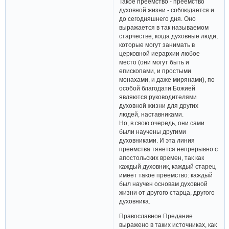
Такое преемство - преемство
духовной жизни - соблюдается и
до сегодняшнего дня. Оно
выражается в так называемом
старчестве, когда духовные люди,
которые могут занимать в
церковной иерархии любое
место (они могут быть и
епископами, и простыми
монахами, и даже мирянами), по
особой благодати Божией
являются руководителями
духовной жизни для других
людей, наставниками.
Но, в свою очередь, они сами
были научены другими
духовниками. И эта линия
преемства тянется непрерывно с
апостольских времен, так как
каждый духовник, каждый старец
имеет такое преемство: каждый
был научен основам духовной
жизни от другого старца, другого
духовника.
Православное Предание
выражено в таких источниках, как