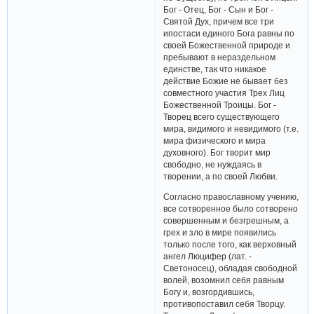
Бог - Отец, Бог - Сын и Бог -
Святой Дух, причем все три
ипостаси единого Бога равны по
своей Божественной природе и
пребывают в нераздельном
единстве, так что никакое
действие Божие не бывает без
совместного участия Трех Лиц
Божественной Троицы. Бог -
Творец всего существующего
мира, видимого и невидимого (т.е.
мира физического и мира
духовного). Бог творит мир
свободно, не нуждаясь в
творении, а по своей Любви.
Согласно православному учению,
все сотворенное было сотворено
совершенным и безгрешным, а
грех и зло в мире появились
только после того, как верховный
ангел Люцифер (лат. -
Светоносец), обладая свободной
волей, возомнил себя равным
Богу и, возгордившись,
противопоставил себя Творцу.