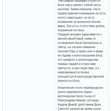
Тем самым Люцифер отпал от
Бога сам и увлек с собой часть
ангелов. Таким образом, зло в
православном понимание не есть
нечто самосущее, но есть
искажение устроенного Богом
мира. Зло есть отсутствие добра,
искажение истины.
Первый человек Адам вместе с
женой своей Евой также от
сотворения были безгрешны и
святы, но сатана обманом
склонил Еву, а через нее и мужа
ее Адама к непослушанию Богу,
что привело к грехопадению
первых людей и утере ими
святости, а как следствие, и к
невозможности более
находиться в непосредственной
близости к Богу.
Искупление этого первородного
греха свершилось через
воплощение Бога-Сына от
Приснодевы Марии, которая,
будучи Девой, действием Духа
Святого зачала во чреве сына,