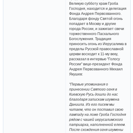
Великую субботу храм Гроба
Господня, находится и делегация
Фонда Андрея Первозванного.
Благодаря фонду Святой огонь
попадает в Москву и другие
города России, и зажигает свечи
торжественного Пасхального
Богослужения. Традиция
приносить огонь из Иерусалима в
пределы Русской православной
церкви восходит к 11-му веку,
рассказал в интервью "Голосу
России" вице-президент Фонда
Андрея Первозванного Михаил
Якушев:
"Первые упоминания о
принесении Святого огня в
Киевскую Русь дошли до нас
благодаря запискам игумена
Даниила. Из его писем мы
читаем, что он поставил свою
лампаду на ложе Гроба Господня
рядом с чашей иерусалимского
патриарха, наполненной елеем.
После схождения огня игумены