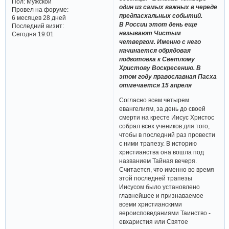
Пол:
Мужской
один из самых важных в череде
Провел на форуме:
предпасхальных событий.
6 месяцев 28 дней
В России этот день еще
Последний визит:
называют Чистым
Сегодня 19:01
четвергом. Именно с него
начинается обрядовая
подготовка к Светлому
Христову Воскресению. В
этом году православная Пасха
отмечается 15 апреля
Согласно всем четырем
евангелиям, за день до своей
смерти на кресте Иисус Христос
собрал всех учеников для того,
чтобы в последний раз провести
с ними трапезу. В историю
христианства она вошла под
названием Тайная вечеря.
Считается, что именно во время
этой последней трапезы
Иисусом было установлено
главнейшее и признаваемое
всеми христианскими
вероисповеданиями Таинство -
евхаристия или Святое