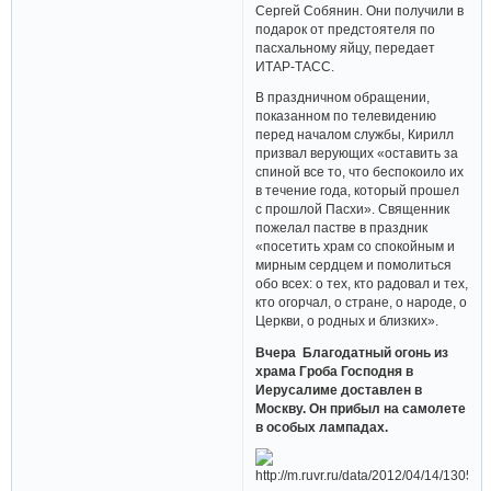
Сергей Собянин. Они получили в
подарок от предстоятеля по
пасхальному яйцу, передает
ИТАР-ТАСС.
В праздничном обращении,
показанном по телевидению
перед началом службы, Кирилл
призвал верующих «оставить за
спиной все то, что беспокоило их
в течение года, который прошел
с прошлой Пасхи». Священник
пожелал пастве в праздник
«посетить храм со спокойным и
мирным сердцем и помолиться
обо всех: о тех, кто радовал и тех,
кто огорчал, о стране, о народе, о
Церкви, о родных и близких».
Вчера Благодатный огонь из
храма Гроба Господня в
Иерусалиме доставлен в
Москву. Он прибыл на самолете
в особых лампадах.