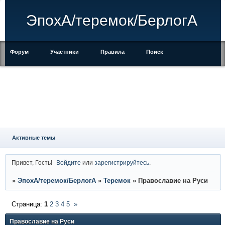
ЭпохА/теремок/БерлогА
Форум
Участники
Правила
Поиск
Регистрация
Войти
Активные темы
Привет, Гость!
Войдите
или
зарегистрируйтесь
.
»
ЭпохА/теремок/БерлогА
»
Теремок
»
Православие на Руси
Страница:
1
2
3
4
5
»
Православие на Руси