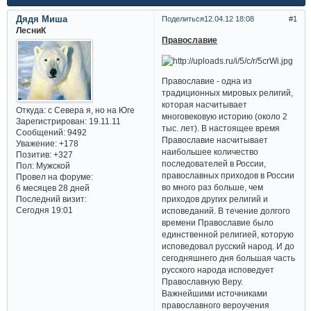
Дядя Миша
Поделиться
12.04.12 18:08
1
ЛесниК
Православие
Православие - одна из
традиционных мировых религий,
которая насчитывает
Откуда:
с Севера я, но на Юге
многовековую историю (около 2
Зарегистрирован
: 19.11.11
тыс. лет). В настоящее время
Сообщений:
9492
Православие насчитывает
Уважение:
+178
наибольшее количество
Позитив:
+327
последователей в России,
Пол:
Мужской
православных приходов в России
Провел на форуме:
во много раз больше, чем
6 месяцев 28 дней
приходов других религий и
Последний визит:
Сегодня 19:01
исповеданий. В течение долгого
времени Православие было
единственной религией, которую
исповедовал русский народ. И до
сегодняшнего дня большая часть
русского народа исповедует
Православную Веру.
Важнейшими источниками
православного вероучения