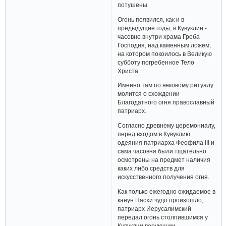
потушены.
Огонь появился, как и в
предыдущие годы, в Кувуклии -
часовне внутри храма Гроба
Господня, над каменным ложем,
на котором покоилось в Великую
субботу погребенное Тело
Христа.
Именно там по вековому ритуалу
молится о схождении
Благодатного огня православный
патриарх.
Согласно древнему церемониалу,
перед входом в Кувуклию
одеяния патриарха Феофила III и
сама часовня были тщательно
осмотрены на предмет наличия
каких либо средств для
искусственного получения огня.
Как только ежегодно ожидаемое в
канун Пасхи чудо произошло,
патриарх Иерусалимский
передал огонь столпившимся у
Кувуклии верующим.