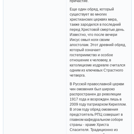
причастие.
Еще один обряд, который
существует во многих
христианских церквях мира,
также зародился в последний
перед Христовой смертью день.
Известно, что после вечери
Иисус омыл ноги своим
апостолам. Этот древний обряд,
который означает
гостеприимство и особое
отношение к человеку, в
католицизме издревле считался
одним из ключевых Страстного
четверга.
В Русской православной церкви
чин омовения был широко
распространен до революции
1917 года и возрожден лишь в
2009 году патриархом Кириллом.
В этом году обряд омовения
предстоятель РПЦ совершит в
главном кафедральном соборе
страны - храме Христа
Спасителя. Традиционно из