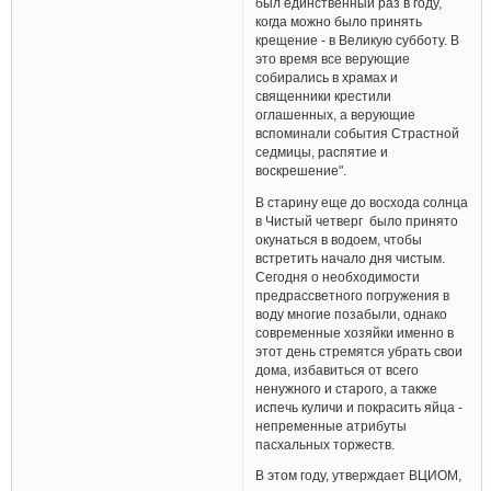
был единственный раз в году,
когда можно было принять
крещение - в Великую субботу. В
это время все верующие
собирались в храмах и
священники крестили
оглашенных, а верующие
вспоминали события Страстной
седмицы, распятие и
воскрешение".
В старину еще до восхода солнца
в Чистый четверг было принято
окунаться в водоем, чтобы
встретить начало дня чистым.
Сегодня о необходимости
предрассветного погружения в
воду многие позабыли, однако
современные хозяйки именно в
этот день стремятся убрать свои
дома, избавиться от всего
ненужного и старого, а также
испечь куличи и покрасить яйца -
непременные атрибуты
пасхальных торжеств.
В этом году, утверждает ВЦИОМ,