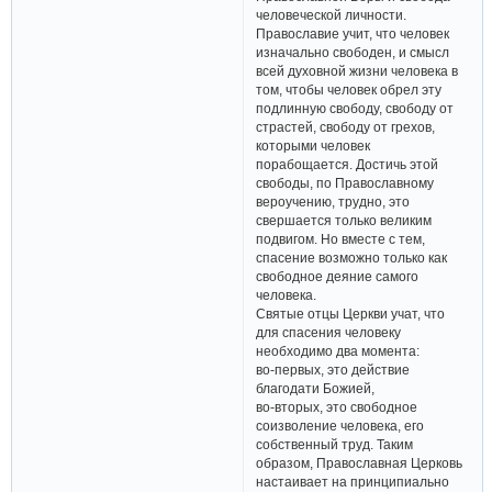
человеческой личности.
Православие учит, что человек
изначально свободен, и смысл
всей духовной жизни человека в
том, чтобы человек обрел эту
подлинную свободу, свободу от
страстей, свободу от грехов,
которыми человек
порабощается. Достичь этой
свободы, по Православному
вероучению, трудно, это
свершается только великим
подвигом. Но вместе с тем,
спасение возможно только как
свободное деяние самого
человека.
Святые отцы Церкви учат, что
для спасения человеку
необходимо два момента:
во-первых, это действие
благодати Божией,
во-вторых, это свободное
соизволение человека, его
собственный труд. Таким
образом, Православная Церковь
настаивает на принципиально