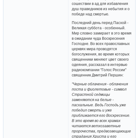
сошествии в ад для избавления
душ праведников из небытия и о
победе над смертью.
Последний день перед Пасхой -
Великая суббота - особенный.
Мир словно замирает в это время
в ожидании чуда Воскресения
Господне. Во всех православных
церквях мира проводятся
богослужения, во время которых
священники меняют цвет своего
одеяния, рассказал в интервью
радиокомпании "Голос России"
священник Дмитрий Першин:
"Черные облачения - облачения
поста и фиолетовые - символ
Страстной седмицы
заменяются на белые -
пасхальные. Ведь Господь уже
победил смерть и уже
приближается его Воскресение.
В это время во всех храмах
читаются ветхозаветные
пророчества, предвозвещающие
страдания Христа и его