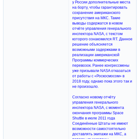
у России дополнительные места
на борту, чтобы гарантировать
сохранение американского
присутствия на МКС. Такие
выводы содержатся в новом
отчёте управления генерального
инспектора NASA, с текстом
которого ознакомился RT. Данное
решение объясняется
возможными задержками в
реализации американской
Программы коммерческих
перевозок. Ранее конгрессмены
уже призывали NASA отказаться
от работы с «Роскосмосом» в
2018 году, однако пока этого так и
не произошло.
Согласно новому отчёту
управления генерального
инспектора NASA, с момента
окончания программы Space
Shuttle в июле 2011 года
Соединённые Штаты не имеют
возможности самостоятельно
доставлять экипажи на МКС, а