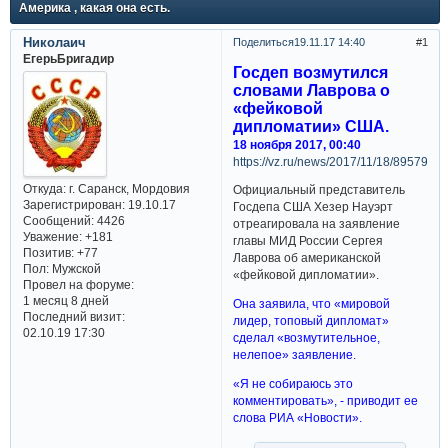
Америка , какая она есть.
Николаич
Поделиться
19.11.17 14:40
1
ЕгерьБригадир
Госдеп возмутился
словами Лаврова о
«фейковой
дипломатии» США.
18 ноября 2017, 00:40
https://vz.ru/news/2017/11/18/895791.h
Откуда:
г. Саранск, Мордовия
Официальный представитель
Зарегистрирован
: 19.10.17
Госдепа США Хезер Науэрт
Сообщений:
4426
отреагировала на заявление
Уважение:
+181
главы МИД России Сергея
Позитив:
+77
Лаврова об американской
Пол:
Мужской
«фейковой дипломатии».
Провел на форуме:
1 месяц 8 дней
Она заявила, что «мировой
Последний визит:
лидер, топовый дипломат»
02.10.19 17:30
сделал «возмутительное,
нелепое» заявление.
«Я не собираюсь это
комментировать», - приводит ее
слова РИА «Новости».