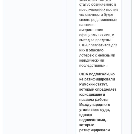
статус обвиняемого в
преступлениях против
человечности будет
своего рода мишенью
на спине
американских
официальных лиц, и
выезд за пределы
США превратится для
них в опасную
лотерею с неясными
юридическими
последствиями.
США подписали, но
не ратифицировали
Римский статут,
который определяет
юрисдикцию и
правила работы
Международного
уголовного суда,
однако
подписантами,
которые
ратифицировали