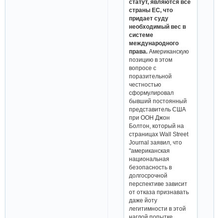
статут, являются все
страны ЕС, что
придает суду
необходимый вес в
системе
международного
права.
Американскую
позицию в этом
вопросе с
поразительной
честностью
сформулировал
бывший постоянный
представитель США
при ООН Джон
Болтон, который на
страницах Wall Street
Journal заявил, что
"американская
национальная
безопасность в
долгосрочной
перспективе зависит
от отказа признавать
даже йоту
легитимности в этой
наглой попытке