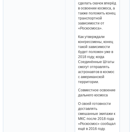
сделать скачок вперёд
в освоении космоса, а
также положить конец
транспортной
зависимости от
«Роскосмоса».
Как утверждали
конгрессмены, конец
такой зависимости
будет положен уже в
2018 году, когда
Соединённые Штаты
смогут отправлять
астронавтов в космос
с американской
территории.
Совместное освоение
дальнего космоса
О своей готовности
доставлять
смешанные экипажи к
МКС после 2018 года
«Роскосмос» сообщал
ещё в 2016 году.