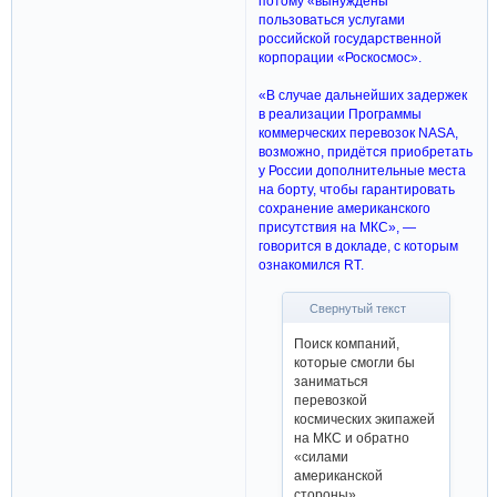
потому «вынуждены
пользоваться услугами
российской государственной
корпорации «Роскосмос».
«В случае дальнейших задержек
в реализации Программы
коммерческих перевозок NASA,
возможно, придётся приобретать
у России дополнительные места
на борту, чтобы гарантировать
сохранение американского
присутствия на МКС», —
говорится в докладе, с которым
ознакомился RT.
Свернутый текст
Поиск компаний,
которые смогли бы
заниматься
перевозкой
космических экипажей
на МКС и обратно
«силами
американской
стороны»,