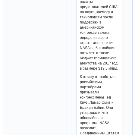
палаты
представителей США
по науке, космосу и
технологиям после
поддержки в
американском
конгрессе закона,
определяющего
стратегию развития
NASA на ближайшие
пять лет, а также
бюджет космического
агентства на 2017 год
в размере $19,5 млрд.
К отказу от работы с
российскими
партнёрами
призывали
конгрессмены Тед
Круз, Ламар Смит и
Брайан Бэбин. Они
утверждали, что
обновлённая
программа NASA
позволит
Соединённым Штатам