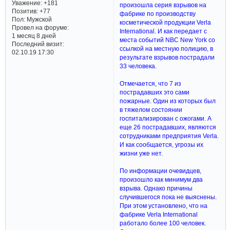
Уважение:
+181
произошла серия взрывов на
Позитив:
+77
фабрике по производству
Пол:
Мужской
косметической продукции Verla
Провел на форуме:
International. И как передает с
1 месяц 8 дней
места событий NBC New York со
Последний визит:
ссылкой на местную полицию, в
02.10.19 17:30
результате взрывов пострадали
33 человека.
Отмечается, что 7 из
пострадавших это сами
пожарные. Один из которых был
в тяжелом состоянии
госпитализирован с ожогами. А
еще 26 пострадавших, являются
сотрудниками предприятия Verla.
И как сообщается, угрозы их
жизни уже нет.
По информации очевидцев,
произошло как минимум два
взрыва. Однако причины
случившегося пока не выяснены.
При этом установлено, что на
фабрике Verla International
работало более 100 человек.