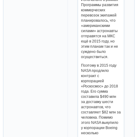
Программы развития
коммерческих
перевозок экипажей
планировалось, что
«американскими
силами» астронавты
отправятся на МКС
ещё в 2015 году, но
этим планам так и не
суждено было
осуществиться.
Поэтому в 2015 году
NASA продлило
контракт с
корпорацией
«Роскосмос» до 2018
года. Его сумма
составила $490 млн
за доставку шести
астронавтов, что
составляет $82 млн за
человека. Помимо
этого NASA выкупило
у корпорации Boeing
несколько