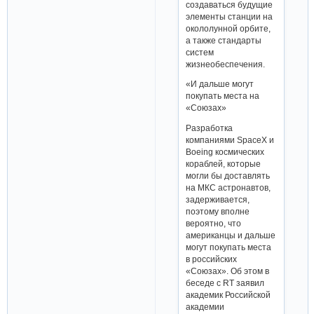
создаваться будущие
элементы станции на
окололунной орбите,
а также стандарты
систем
жизнеобеспечения.
«И дальше могут
покупать места на
«Союзах»
Разработка
компаниями SpaceX и
Boeing космических
кораблей, которые
могли бы доставлять
на МКС астронавтов,
задерживается,
поэтому вполне
вероятно, что
американцы и дальше
могут покупать места
в российских
«Союзах». Об этом в
беседе с RT заявил
академик Российской
академии