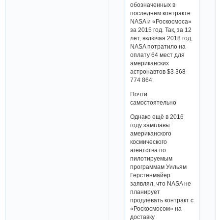
обозначенных в
последнем контракте
NASA и «Роскосмоса»
за 2015 год. Так, за 12
лет, включая 2018 год,
NASA потратило на
оплату 64 мест для
американских
астронавтов $3 368
774 864.
Почти
самостоятельно
Однако ещё в 2016
году замглавы
американского
космического
агентства по
пилотируемым
программам Уильям
Герстенмайер
заявлял, что NASA не
планирует
продлевать контракт с
«Роскосмосом» на
доставку