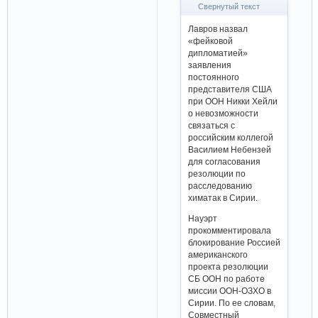
Свернутый текст
Лавров назвал
«фейковой
дипломатией»
заявления
постоянного
представителя США
при ООН Никки Хейли
о невозможности
связаться с
российским коллегой
Василием Небензей
для согласования
резолюции по
расследованию
химатак в Сирии.
Науэрт
прокомментировала
блокирование Россией
американского
проекта резолюции
СБ ООН по работе
миссии ООН-ОЗХО в
Сирии. По ее словам,
Совместный