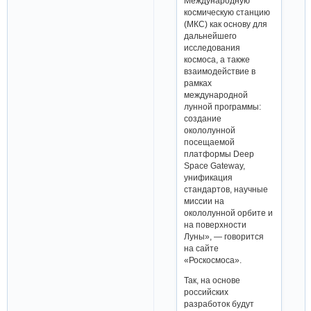
Международную
космическую станцию
(МКС) как основу для
дальнейшего
исследования
космоса, а также
взаимодействие в
рамках
международной
лунной программы:
создание
окололунной
посещаемой
платформы Deep
Space Gateway,
унификация
стандартов, научные
миссии на
окололунной орбите и
на поверхности
Луны», — говорится
на сайте
«Роскосмоса».
Так, на основе
российских
разработок будут