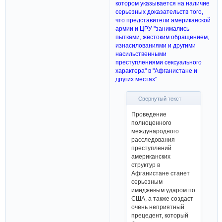
котором указывается на наличие
серьезных доказательств того,
что представители американской
армии и ЦРУ "занимались
пытками, жестоким обращением,
изнасилованиями и другими
насильственными
преступлениями сексуального
характера" в "Афганистане и
других местах".
Свернутый текст
Проведение
полноценного
международного
расследования
преступлений
американских
структур в
Афганистане станет
серьезным
имиджевым ударом по
США, а также создаст
очень неприятный
прецедент, который