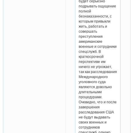
будет серьезно
подрывать ощущение
полной
безнаказанности, с
которым привыкли
жить, работать и
совершать
преступления
американские
военные и сотрудники
спецслужб. В
краткосрочной
перспективе им
ничего не угрожает,
так как расследования
Международного
уголовного суда
являются довольно
длительными
процедурами.
Очевидно, что и после
завершения
расследования США
не будут выдавать
своих военных и
сотрудников
спецслужб, однако