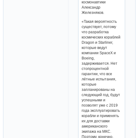
космонавтики
Александр
Железняков.
«Такая вероятность
существует, потому
что разработка
космических кораблей
Dragon и Starliner,
которые ведут
компании SpaceX и
Boeing,
задерживается. Нет
стопроцентной
гарантии, что все
лётные испытания,
которые
запланированы на
следующий год, будут
успешными и
позволят уже с 2019
года эксплуатировать
корабли и применять
их для доставки
американского
экипажа на МКС.
Поэтому, конечно,