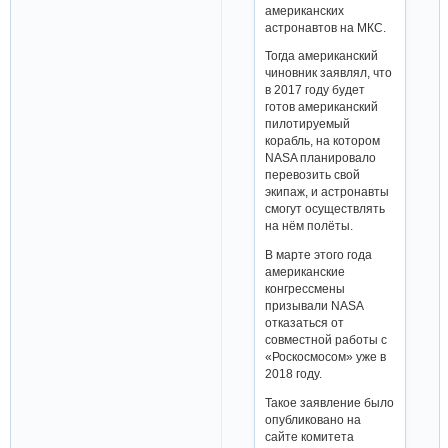
американских
астронавтов на МКС.
Тогда американский
чиновник заявлял, что
в 2017 году будет
готов американский
пилотируемый
корабль, на котором
NASA планировало
перевозить свой
экипаж, и астронавты
смогут осуществлять
на нём полёты.
В марте этого года
американские
конгрессмены
призывали NASA
отказаться от
совместной работы с
«Роскосмосом» уже в
2018 году.
Такое заявление было
опубликовано на
сайте комитета