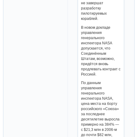
не завершат
разработку
пилотируемых
кораблей.
В новом докладе
управления
генерального
инспектора NASA
допускается, что
Соединённым
Штатам, возможно,
придётся вновь
продлевать контракт с
Россией.
По данным
управления
генерального
инспектора NASA,
цена места на борту
российского «Союза»
за последнее
десятилетие выросла
примерно на 384% —
с $21,3 млн в 2006-м
до почти $82 млн,