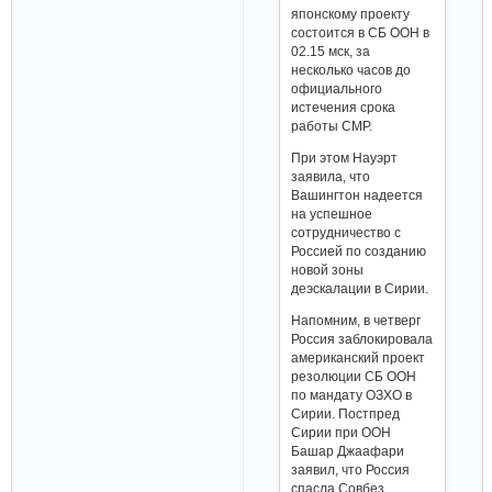
японскому проекту
состоится в СБ ООН в
02.15 мск, за
несколько часов до
официального
истечения срока
работы СМР.
При этом Науэрт
заявила, что
Вашингтон надеется
на успешное
сотрудничество с
Россией по созданию
новой зоны
деэскалации в Сирии.
Напомним, в четверг
Россия заблокировала
американский проект
резолюции СБ ООН
по мандату ОЗХО в
Сирии. Постпред
Сирии при ООН
Башар Джаафари
заявил, что Россия
спасла Совбез,