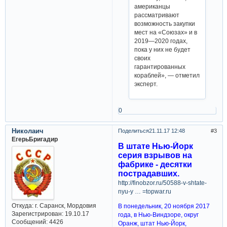
американцы
рассматривают
возможность закупки
мест на «Союзах» и в
2019—2020 годах,
пока у них не будет
своих
гарантированных
кораблей», — отметил
эксперт.
0
Николаич
Поделиться
21.11.17 12:48
3
ЕгерьБригадир
В штате Нью-Йорк
серия взрывов на
фабрике - десятки
пострадавших.
http://finobzor.ru/50588-v-shtate-
nyu-y … =topwar.ru
Откуда:
г. Саранск, Мордовия
В понедельник, 20 ноября 2017
Зарегистрирован
: 19.10.17
года, в Нью-Виндзоре, округ
Сообщений:
4426
Оранж, штат Нью-Йорк,