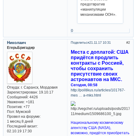
предотвратив
«манипуляции
механизмами ООН».
0
Николаич
Поделиться
21.11.17 10:31
2
ЕгерьБригадир
Места с доплатой: США
придётся продлить
контракты с Россией,
чтобы сохранить
присутствие своих
астронавтов на МКС.
Сегодня, 08:58
Откуда:
г. Саранск, Мордовия
http://politikus.ru/articles/101767-
Зарегистрирован
: 19.10.17
mes … a-mks.html
Сообщений:
4426
Уважение:
+181
Позитив:
+77
Пол:
Мужской
Провел на форуме:
1 месяц 8 дней
Национальному космическому
Последний визит:
агентству США (NASA),
02.10.19 17:30
возможно, придётся приобретать