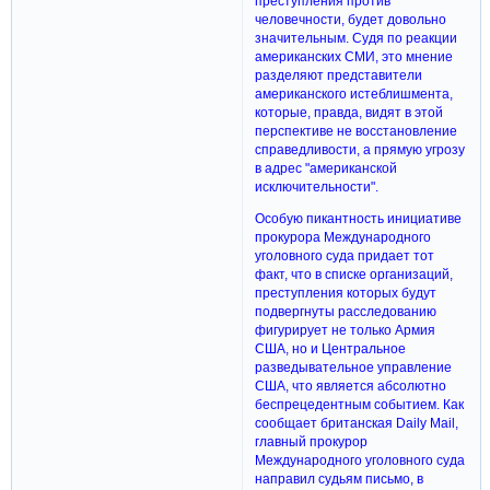
преступления против
человечности, будет довольно
значительным. Судя по реакции
американских СМИ, это мнение
разделяют представители
американского истеблишмента,
которые, правда, видят в этой
перспективе не восстановление
справедливости, а прямую угрозу
в адрес "американской
исключительности".
Особую пикантность инициативе
прокурора Международного
уголовного суда придает тот
факт, что в списке организаций,
преступления которых будут
подвергнуты расследованию
фигурирует не только Армия
США, но и Центральное
разведывательное управление
США, что является абсолютно
беспрецедентным событием. Как
сообщает британская Daily Mail,
главный прокурор
Международного уголовного суда
направил судьям письмо, в