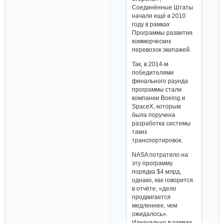
Соединённые Штаты
начали ещё в 2010
году в рамках
Программы развития
коммерческих
перевозок экипажей.
Так, в 2014-м
победителями
финального раунда
программы стали
компании Boeing и
SpaceX, которым
была поручена
разработка системы
таких
транспортировок.
NASA потратило на
эту программу
порядка $4 млрд,
однако, как говорится
в отчёте, «дело
продвигается
медленнее, чем
ожидалось».
Изначально в рамках