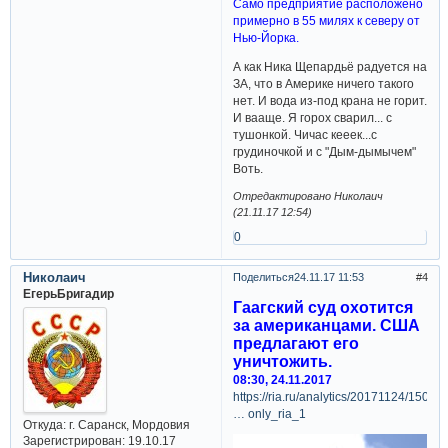
Само предприятие расположено
примерно в 55 милях к северу от
Нью-Йорка.
А как Ника Щепардьё радуется на
ЗА, что в Америке ничего такого
нет. И вода из-под крана не горит.
И вааще. Я горох сварил... с
тушонкой. Чичас кееек...с
грудиночкой и с "Дым-дымычем"
Воть.
Отредактировано Николаич
(21.11.17 12:54)
0
Николаич
Поделиться
24.11.17 11:53
4
ЕгерьБригадир
Гаагский суд охотится
за американцами. США
предлагают его
уничтожить.
08:30, 24.11.2017
https://ria.ru/analytics/20171124/15094
… only_ria_1
Откуда:
г. Саранск, Мордовия
Зарегистрирован
: 19.10.17