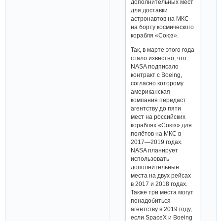
дополнительных мест
для доставки
астронавтов на МКС
на борту космического
корабля «Союз».
Так, в марте этого года
стало известно, что
NASA подписало
контракт c Boeing,
согласно которому
американская
компания передаст
агентству до пяти
мест на российских
кораблях «Союз» для
полётов на МКС в
2017—2019 годах.
NASA планирует
использовать
дополнительные
места на двух рейсах
в 2017 и 2018 годах.
Также три места могут
понадобиться
агентству в 2019 году,
если SpaceX и Boeing