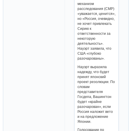
механизм
расследования (СМР)
«уважается, ценится»,
но «Россия, очевидно,
не хочет привлекать
Сирию к
ответственности за
некоторую
деятельность».
Науэрт заявила, что
США «глубоко
разочарованы».
Науэрт выразила
надежду, что будет
принят японский
проект резолюции. По
словам
представителя
Госдепа, Вашингтон
будет «крайне
разочарован», если
Россия наложит вето
и на предложение
Японии.
Голосование по