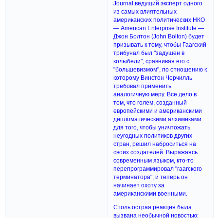
Journal ведущий эксперт одного
из самых влиятельных
американских политических НКО
— American Enterprise Institute —
Джон Болтон (John Bolton) будет
призывать к тому, чтобы Гаагский
трибунал был "задушен в
колыбели", сравнивая его с
"большевизмом", по отношению к
которому Винстон Черчилль
требовал применить
аналогичную меру. Все дело в
том, что голем, созданный
европейскими и американскими
дипломатическими алхимиками
для того, чтобы уничтожать
неугодных политиков других
стран, решил наброситься на
своих создателей. Выражаясь
современным языком, кто-то
перепрограммировал "гаагского
терминатора", и теперь он
начинает охоту за
американскими военными.
Столь острая реакция была
вызвана необычной новостью: