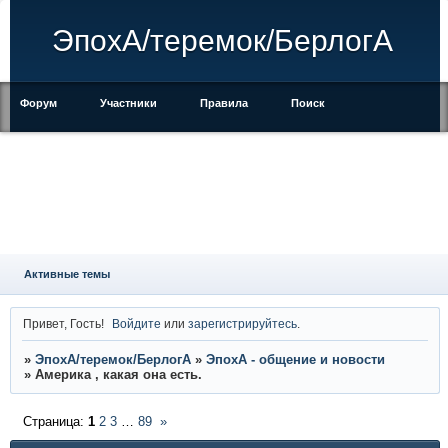
ЭпохА/теремок/БерлогА
Форум
Участники
Правила
Поиск
Регистрация
Войти
Активные темы
Привет, Гость!
Войдите
или
зарегистрируйтесь
.
»
ЭпохА/теремок/БерлогА
»
ЭпохА - общение и новости
»
Америка , какая она есть.
Страница:
1
2
3
…
89
»