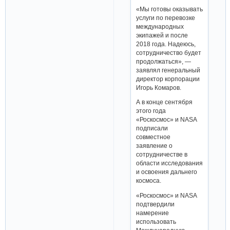
«Мы готовы оказывать
услуги по перевозке
международных
экипажей и после
2018 года. Надеюсь,
сотрудничество будет
продолжаться», —
заявлял генеральный
директор корпорации
Игорь Комаров.
А в конце сентября
этого года
«Роскосмос» и NASA
подписали
совместное
заявление о
сотрудничестве в
области исследования
и освоения дальнего
космоса.
«Роскосмос» и NASA
подтвердили
намерение
использовать