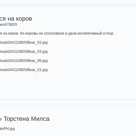
ся на коров
ment/78855
 на коров. Но коровы не сплоховали и дали коллективный отпор.
 Торстена Милса