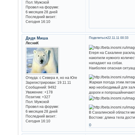
Пол:
Мужской
Провел на форуме:
6 месяцев 28 дней
Последний визит:
Сегодня 16:10
Дядя Миша
Поделиться
22.11.11 00:33
ЛесниК
Егеря на Сахалине раскла
накопили нужного количес
нападают на собак.
Наиболее опасная ситуац
Откуда:
с Севера я, но на Юге
Жаркая погода этим летом
Зарегистрирован
: 19.11.11
жир необходимый для зале
Сообщений:
9492
Уважение:
+178
дороги и попрошайничают
Позитив:
+327
Пол:
Мужской
Провел на форуме:
6 месяцев 28 дней
В Сахалинской области ме
Последний визит:
Востоке: длина тела дости
Сегодня 16:10
0