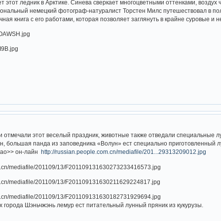
т этот ледник в Арктике. Синева сверкает многоцветными оттенками, воздух ч
ональный немецкий фотограф-натуралист Торстен Милс путешествовал в пол
ная книга с его работами, которая позволяет заглянуть в крайне суровые и 
и отмечали этот веселый праздник, животные также отведали специальные л
н, большая панда из заповедника «Волун» ест специально приготовленный л
бао>> он-лайн
http://russian.people.com.cn/mediafile/201...29313209012.jpg
х города Шэньчжэнь лемур ест питательный лунный пряник из кукурузы.