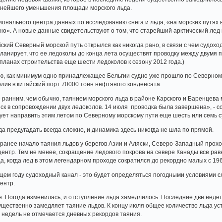
ьнейшего уменьшения площади морского льда.
нального центра данных по исследованию снега и льда, «на морских путях 
но». А новые данные свидетельствуют о том, что старейший арктический лед 
йский Северный морской путь открылся как никогда рано, в связи с чем судо
ланирует, что ее ледоколы до конца лета осуществят проводку между двумя п
планах строительства еще шести ледоколов к сезону 2012 года.)
ю, как минимум одно принадлежащее Бельгии судно уже прошло по Северном
олив в китайский порт 70000 тонн нефтяного конденсата.
ранним, чем обычно, таянием морского льда в районе Карского и Баренцева м
ск в сопровождении двух ледоколов. 14 июля проводка была завершена», -
ует направить этим летом по Северному морскому пути еще шесть или семь с
да предугадать всегда сложно, и динамика здесь никогда не шла по прямой.
ранее начало таяния льдов у берегов Азии и Аляски, Северо-Западный прохо
центр. Тем не менее, сокращение ледового покрова на севере Канады все ра
а, когда лед в этом легендарном проходе сократился до рекордно малых с 19
ущем году судоходный канал - это будет определяться погодными условиями с
ентр.
. Погода изменилась, и отступление льда замедлилось. Последние две недел
ущественно замедляет таяние льдов. К концу июля общее количество льда ус
о недель не отмечается дневных рекордов таяния.