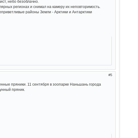
ист, небо безоблачно.
ярных регионах и снимал на камеру их неповторимость.
неприветливые районы Земли - Арктики и Антарктики
5
унные пряники. 11 сентября в зоопарке Наньшань города
унный пряник.