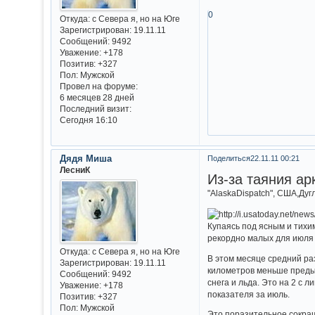
0
Откуда:
с Севера я, но на Юге
Зарегистрирован
: 19.11.11
Сообщений:
9492
Уважение:
+178
Позитив:
+327
Пол:
Мужской
Провел на форуме:
6 месяцев 28 дней
Последний визит:
Сегодня 16:10
Дядя Миша
Поделиться
22.11.11 00:21
ЛесниК
Из-за таяния ар
"AlaskaDispatch", США,Дуг
Купаясь под ясным и тихи
рекордно малых для июля
Откуда:
с Севера я, но на Юге
В этом месяце средний ра
Зарегистрирован
: 19.11.11
километров меньше предыд
Сообщений:
9492
снега и льда. Это на 2 с
Уважение:
+178
показателя за июль.
Позитив:
+327
Пол:
Мужской
Это поразительное сокращ