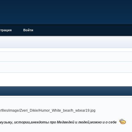
страция
Войти
музыку, истории,анекдоты про Медведей и людей,можно и о себе