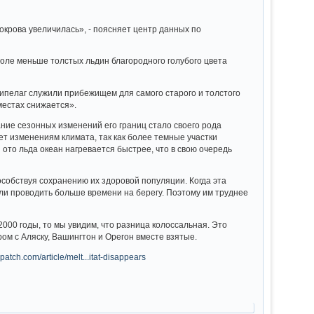
окрова увеличилась», - поясняет центр данных по
оле меньше толстых льдин благородного голубого цвета
ипелаг служили прибежищем для самого старого и толстого
 местах снижается».
ние сезонных изменений его границ стало своего рода
т изменениям климата, так как более темные участки
то льда океан нагревается быстрее, что в свою очередь
собствуя сохранению их здоровой популяции. Когда эта
и проводить больше времени на берегу. Поэтому им труднее
2000 годы, то мы увидим, что разница колоссальная. Это
ом с Аляску, Вашингтон и Орегон вместе взятые.
patch.com/article/melt...itat-disappears