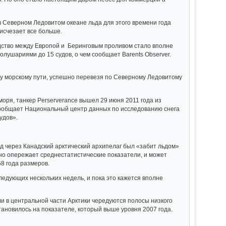
в Северном Ледовитом океане льда для этого времени года
исчезает все больше.
ходство между Европой и Беринговым проливом стало вполне
олушариями до 15 судов, о чем сообщает Barents Observer.
у морскому пути, успешно перевезя по Северному Ледовитому
оря, танкер Perserverance вышел 29 июня 2011 года из
 сообщает Национальный центр данных по исследованию снега
удов».
д через Канадский арктический архипелаг был «забит льдом»
вно опережает среднестатистические показатели, и может
68 года размеров.
ледующих нескольких недель, и пока это кажется вполне
и в центральной части Арктики чередуются полосы низкого
тановилось на показателе, который выше уровня 2007 года.