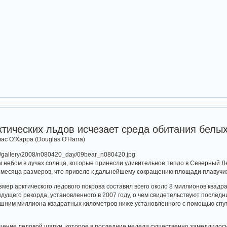
ктических льдов исчезает среда обитания белы
лас О’Харра (Douglas O'Harra)
м небом в лучах солнца, которые принесли удивительное тепло в Северный Л
 месяца размеров, что привело к дальнейшему сокращению площади плавучих
змер арктического ледового покрова составил всего около 8 миллионов квад
ущего рекорда, установленного в 2007 году, о чем свидетельствуют после
 лишним миллиона квадратных километров ниже установленного с помощью спут
ение ледовой шапки, которое в последние недели существенно замедлилось