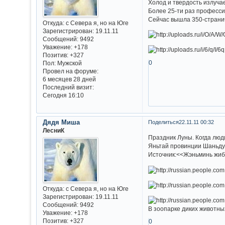
Холод и твердость излучае
Более 25-ти раз професси
Сейчас вышла 350-странич
Откуда:
с Севера я, но на Юге
Зарегистрирован
: 19.11.11
Сообщений:
9492
Уважение:
+178
Позитив:
+327
0
Пол:
Мужской
Провел на форуме:
6 месяцев 28 дней
Последний визит:
Сегодня 16:10
Дядя Миша
Поделиться
22.11.11 00:32
ЛесниК
Праздник Луны. Когда люд
Яньтай провинции Шаньду
Источник:<<Жэньминь жи
Откуда:
с Севера я, но на Юге
Зарегистрирован
: 19.11.11
Сообщений:
9492
В зоопарке диких животны
Уважение:
+178
Позитив:
+327
0