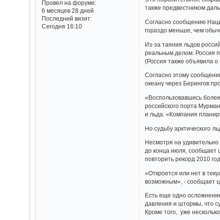
Провел на форуме:
также предвестником дал
6 месяцев 28 дней
Последний визит:
Согласно сообщению Нацио
Сегодня 16:10
гораздо меньше, чем обыч
Из-за таяния льдов росси
реальным делом. Россия п
(Россия также объявила о 
Согласно этому сообщени
океану через Берингов пр
«Воспользовавшись более 
российского порта Мурман
и льда. «Компания планир
Но судьбу арктического ль
Несмотря на удивительно 
до конца июля, сообщает 
повторить рекорд 2010 год
«Откроется или нет в тек
возможным», - сообщает ц
Есть еще одно осложнение
давления и штормы, что с
Кроме того, уже нескольк