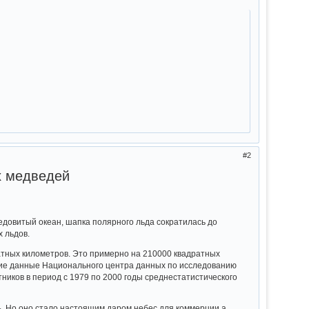
2
х медведей
едовитый океан, шапка полярного льда сократилась до
 льдов.
ратных километров. Это примерно на 210000 квадратных
дние данные Национального центра данных по исследованию
ников в период с 1979 по 2000 годы среднестатистического
. Но оно стало настоящим даром небес для коммерции а