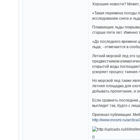
Хорошие новости? Может, 
«Такая перемена погоды п
исследованию снега и льд
Плавающие льды покрывают
старше пяти лет. Именно 
«До последнего времени ц
льда, - отмечается в сооб
Летний морской лед это о
предвестником климатичес
открытой воды поглощают 
ускоряет процесс таяния 
Но морской лед также явл
летняя площадка для охот
добывать пропитание, и о
Если сравнить последние д
выглядит так, будто с ли
Оригинал публикации: Meltin
http://www.inosmi.ru/arcti
0