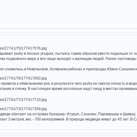
дывают рыбу в лесных угодьях, пытаясь таким образом увести подальше от н
тва подкожного жира и все чаще выходят к жилищам людей. Ранее охотоведы 
ия сложилась в Невельском, Холмском районах и пригородах Южно-Сахалинск
 привела к обмельчанию рек, в результате чего рыба не смогла попасть в во
гания в спячку. В настоящее время косолапые ищут пищу в местах проживания
.
дведи обитают на островах Кунашир, Итуруп, Сахалин, Парамушир и Шумшу.
гает 3 метров, вес - 700 килограммов. В природе медведи живут до 45 лет. В