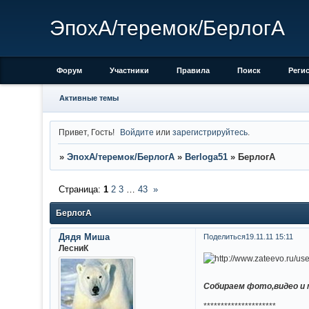
ЭпохА/теремок/БерлогА
Форум
Участники
Правила
Поиск
Реги
Активные темы
Привет, Гость!
Войдите
или
зарегистрируйтесь
.
»
ЭпохА/теремок/БерлогА
»
Berloga51
»
БерлогА
Страница:
1
2
3
…
43
»
БерлогА
Дядя Миша
Поделиться
19.11.11 15:11
ЛесниК
Собираем фото,видео и 
*********************