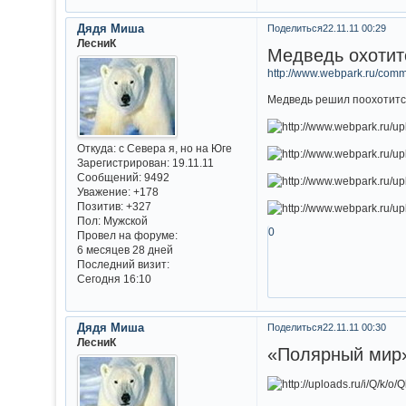
Дядя Миша
Поделиться
22.11.11 00:29
ЛесниК
Медведь охотит
http://www.webpark.ru/com
Медведь решил поохотится
Откуда:
с Севера я, но на Юге
Зарегистрирован
: 19.11.11
Сообщений:
9492
Уважение:
+178
Позитив:
+327
Пол:
Мужской
0
Провел на форуме:
6 месяцев 28 дней
Последний визит:
Сегодня 16:10
Дядя Миша
Поделиться
22.11.11 00:30
ЛесниК
«Полярный мир»