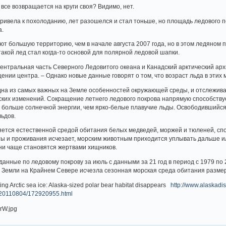
все возвращается на круги своя? Видимо, нет.
ривела к похолоданию, лет разошелся и стал тоньше, но площадь ледового п
а.
 большую территорию, чем в начале августа 2007 года, но в этом ледяном п
такой лед стал когда-то основой для полярной ледовой шапки.
ентральная часть Северного Ледовитого океана и Канадский арктический арх
щении центра. – Однако новые данные говорят о том, что возраст льда в этих
дна из самых важных на Земле особенностей окружающей среды, и отслежива
ких изменений. Сокращение летнего ледового покрова напрямую способствуе
больше солнечной энергии, чем ярко-белые плавучие льды. Освободившийся о
льдов.
яется естественной средой обитания белых медведей, моржей и тюленей, спо
ы и проживания исчезает, морским животным приходится уплывать дальше ил
ни чаще становятся жертвами хищников.
анные по ледовому покрову за июль с данными за 21 год в период с 1979 по 
ца Земли на Крайнем Севере исчезла сезонная морская среда обитания размер
g Arctic sea ice: Alaska-sized polar bear habitat disappears
http://www.alaskadis
ca/20110804/172920955.html