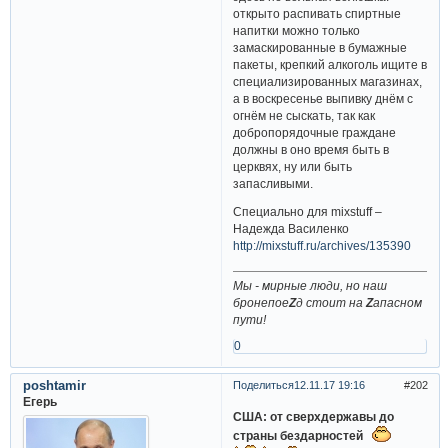
открыто распивать спиртные
напитки можно только
замаскированные в бумажные
пакеты, крепкий алкоголь ищите в
специализированных магазинах,
а в воскресенье выпивку днём с
огнём не сыскать, так как
добропорядочные граждане
должны в оно время быть в
церквях, ну или быть
запасливыми.
Специально для mixstuff –
Надежда Василенко
http://mixstuff.ru/archives/135390
Мы - мирные люди, но наш
бронепое
Z
д стоит на
Z
апасном
пути!
0
poshtamir
Поделиться
12.11.17 19:16
202
Егерь
США: от сверхдержавы до
страны бездарностей