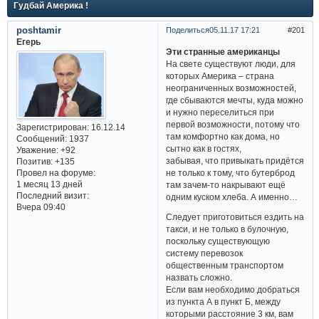
Гудбай Америка !
poshtamir
Поделиться
05.11.17 17:21
201
Егерь
Эти странные американцы
На свете существуют люди, для
которых Америка – страна
неограниченных возможностей,
где сбываются мечты, куда можно
и нужно переселиться при
первой возможности, потому что
Зарегистрирован
: 16.12.14
там комфортно как дома, но
Сообщений:
1937
сытно как в гостях,
Уважение:
+92
забывая, что привыкать придётся
Позитив:
+135
не только к тому, что бутерброд
Провел на форуме:
1 месяц 13 дней
там зачем-то накрывают ещё
Последний визит:
одним куском хлеба. А именно…
Вчера 09:40
Следует приготовиться ездить на
такси, и не только в булочную,
поскольку существующую
систему перевозок
общественным транспортом
назвать сложно.
Если вам необходимо добраться
из пункта А в пункт Б, между
которыми расстояние 3 км, вам