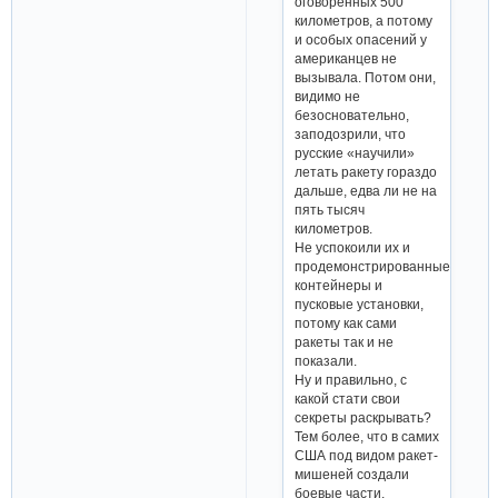
оговоренных 500
километров, а потому
и особых опасений у
американцев не
вызывала. Потом они,
видимо не
безосновательно,
заподозрили, что
русские «научили»
летать ракету гораздо
дальше, едва ли не на
пять тысяч
километров.
Не успокоили их и
продемонстрированные
контейнеры и
пусковые установки,
потому как сами
ракеты так и не
показали.
Ну и правильно, с
какой стати свои
секреты раскрывать?
Тем более, что в самих
США под видом ракет-
мишеней создали
боевые части,