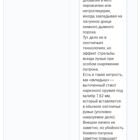
добавляя в него
пироксилин или
нитроглицерин,
иногда закладывая на
латунное донце
немного дымного
пороха.
Тут дело не в
охотничьих
технологиях, но
эффект стрельбы
всегда лучше при
особом снаряжении
патрона.
Есть и такая хитрость,
как «вкладыш» —
выточенный ствол
нарезного оружия под
калибр 7,62 мм,
который вставляется
в обычное охотничье
ружье (уголовно
наказуемое дело).
Внешне ничего не
заметно, но убойность
боевого патрона
заметно повышает