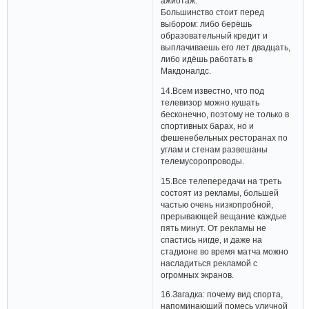
ажиотаж.
Большинство стоит перед
выбором: либо берёшь
образовательный кредит и
выплачиваешь его лет двадцать,
либо идёшь работать в
Макдоналдс.
14.Всем известно, что под
телевизор можно кушать
бесконечно, поэтому не только в
спортивных барах, но и
фешенебельных ресторанах по
углам и стенам развешаны
телемусоропроводы.
15.Все телепередачи на треть
состоят из рекламы, большей
частью очень низкопробной,
прерывающей вещание каждые
пять минут. От рекламы не
спастись нигде, и даже на
стадионе во время матча можно
насладиться рекламой с
огромных экранов.
16.Загадка: почему вид спорта,
напоминающий помесь уличной