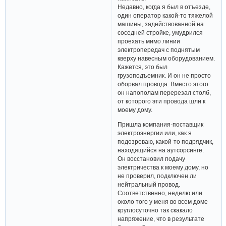
Недавно, когда я был в отъезде,
один оператор какой-то тяжелой
машины, задействованной на
соседней стройке, умудрился
проехать мимо линии
электропередач с поднятым
кверху навесным оборудованием.
Кажется, это был
грузоподъемник. И он не просто
оборвал провода. Вместо этого
он напополам перерезал столб,
от которого эти провода шли к
моему дому.
Пришла компания-поставщик
электроэнергии или, как я
подозреваю, какой-то подрядчик,
находящийся на аутсорсинге.
Он восстановил подачу
электричества к моему дому, но
не проверил, подключен ли
нейтральный провод.
Соответственно, неделю или
около того у меня во всем доме
круглосуточно так скакало
напряжение, что в результате