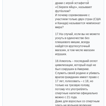
драки с игрой-эстафетой
«Сбереги яйцо», называют
футболом?
И почему соревнование с
участием только двух стран (США
и Канада) называется чемпионат
мира?
17.На случай, если вы не можете
уснуть в одиночестве без
плюшевого мишки, всегда
найдётся круглосуточный
магазин, в том числе магазин
игрушек.
18.Алкоголь – последний оплот
цивилизации, который ещё не
был сокрушен в Америке.
Служить своей родине и убивать
врагов гражданин имеет право с
17 лет, голосовать – с 18, но
только на трезвую голову,
потому что употреблять
спиртные напитки официально
можно с 21 года.
Даже для взрослых со спиртным
здесь не вольная волюшка: