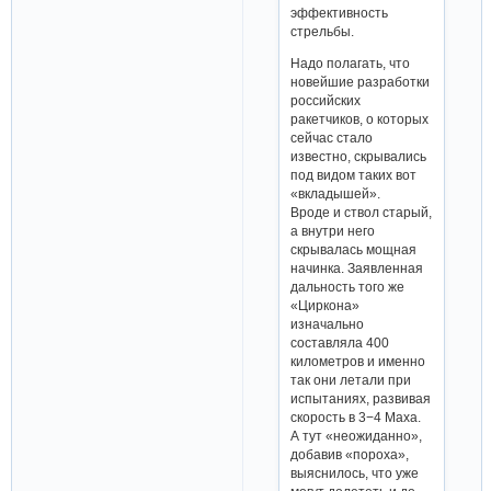
эффективность
стрельбы.
Надо полагать, что
новейшие разработки
российских
ракетчиков, о которых
сейчас стало
известно, скрывались
под видом таких вот
«вкладышей».
Вроде и ствол старый,
а внутри него
скрывалась мощная
начинка. Заявленная
дальность того же
«Циркона»
изначально
составляла 400
километров и именно
так они летали при
испытаниях, развивая
скорость в 3−4 Маха.
А тут «неожиданно»,
добавив «пороха»,
выяснилось, что уже