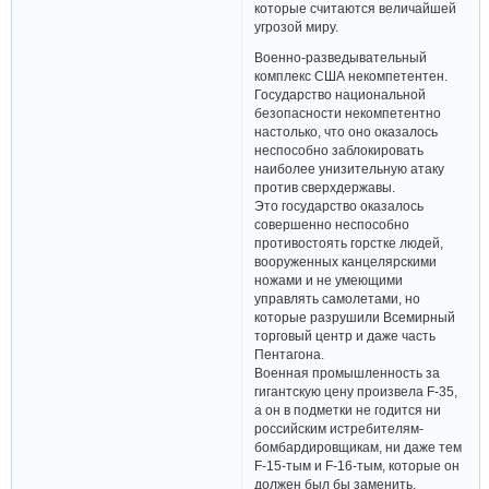
которые считаются величайшей
угрозой миру.
Военно-разведывательный
комплекс США некомпетентен.
Государство национальной
безопасности некомпетентно
настолько, что оно оказалось
неспособно заблокировать
наиболее унизительную атаку
против сверхдержавы.
Это государство оказалось
совершенно неспособно
противостоять горстке людей,
вооруженных канцелярскими
ножами и не умеющими
управлять самолетами, но
которые разрушили Всемирный
торговый центр и даже часть
Пентагона.
Военная промышленность за
гигантскую цену произвела F-35,
а он в подметки не годится ни
российским истребителям-
бомбардировщикам, ни даже тем
F-15-тым и F-16-тым, которые он
должен был бы заменить.