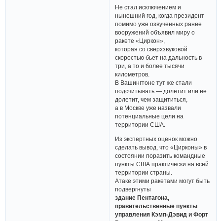
Не стал исключением и
нынешний год, когда президент
помимо уже озвученных ранее
вооружений объявил миру о
ракете «Циркон»,
которая со сверхзвуковой
скоростью бьет на дальность в
три, а то и более тысячи
километров.
В Вашингтоне тут же стали
подсчитывать — долетит или не
долетит, чем защититься,
а в Москве уже назвали
потенциальные цели на
территории США.
Из экспертных оценок можно
сделать вывод, что «Цирконы» в
состоянии поразить командные
пункты США практически на всей
территории страны.
Атаке этими ракетами могут быть
подвергнуты
здание Пентагона,
правительственные пункты
управления Кэмп-Дэвид и Форт