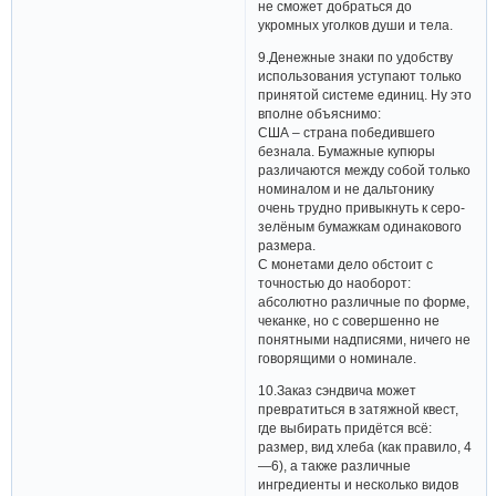
не сможет добраться до
укромных уголков души и тела.
9.Денежные знаки по удобству
использования уступают только
принятой системе единиц. Ну это
вполне объяснимо:
США – страна победившего
безнала. Бумажные купюры
различаются между собой только
номиналом и не дальтонику
очень трудно привыкнуть к серо-
зелёным бумажкам одинакового
размера.
С монетами дело обстоит с
точностью до наоборот:
абсолютно различные по форме,
чеканке, но с совершенно не
понятными надписями, ничего не
говорящими о номинале.
10.Заказ сэндвича может
превратиться в затяжной квест,
где выбирать придётся всё:
размер, вид хлеба (как правило, 4
—6), а также различные
ингредиенты и несколько видов