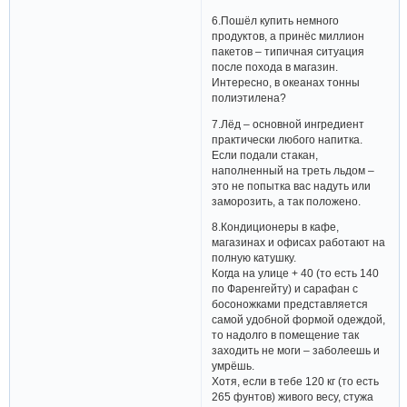
6.Пошёл купить немного
продуктов, а принёс миллион
пакетов – типичная ситуация
после похода в магазин.
Интересно, в океанах тонны
полиэтилена?
7.Лёд – основной ингредиент
практически любого напитка.
Если подали стакан,
наполненный на треть льдом –
это не попытка вас надуть или
заморозить, а так положено.
8.Кондиционеры в кафе,
магазинах и офисах работают на
полную катушку.
Когда на улице + 40 (то есть 140
по Фаренгейту) и сарафан с
босоножками представляется
самой удобной формой одеждой,
то надолго в помещение так
заходить не моги – заболеешь и
умрёшь.
Хотя, если в тебе 120 кг (то есть
265 фунтов) живого весу, стужа