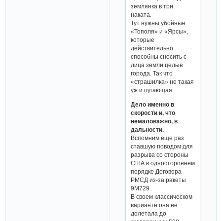
землянка в три
наката.
Тут нужны убойные
«Тополя» и «Ярсы»,
которые
действительно
способны сносить с
лица земли целые
города. Так что
«страшилка» не такая
уж и пугающая.
Дело именно в
скорости и, что
немаловажно, в
дальности.
Вспомним еще раз
ставшую поводом для
разрыва со стороны
США в одностороннем
порядке Договора
РМСД из-за ракеты
9М729.
В своем классическом
варианте она не
долетала до