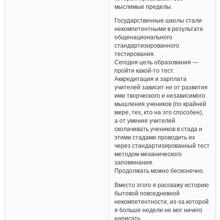
мыслимые пределы.
Государственные школы стали
некомпетентными в результате
общенационального
стандартизированного
тестирования.
Сегодня цель образования —
пройти какой-то тест.
Аккредитация и зарплата
учителей зависит не от развития
ими творческого и независимого
мышления учеников (по крайней
мере, тех, кто на это способен),
а от умения учителей
сколачивать учеников в стада и
этими стадами проводить их
через стандартизированный тест
методом механического
запоминания.
Продолжать можно бесконечно.
Вместо этого я расскажу историю
бытовой повседневной
некомпетентности, из-за которой
я больше недели не мог ничего
написать.