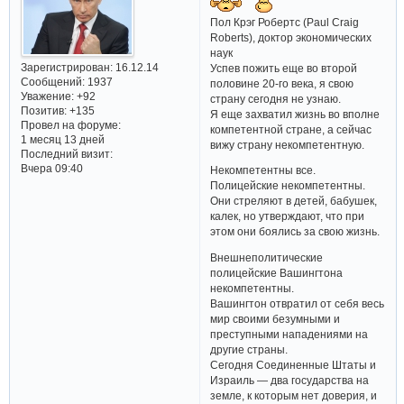
Пол Крэг Робертс (Paul Craig
Roberts), доктор экономических
наук
Зарегистрирован
: 16.12.14
Успев пожить еще во второй
Сообщений:
1937
половине 20-го века, я свою
Уважение:
+92
страну сегодня не узнаю.
Позитив:
+135
Я еще захватил жизнь во вполне
Провел на форуме:
компетентной стране, а сейчас
1 месяц 13 дней
вижу страну некомпетентную.
Последний визит:
Вчера 09:40
Некомпетентны все.
Полицейские некомпетентны.
Они стреляют в детей, бабушек,
калек, но утверждают, что при
этом они боялись за свою жизнь.
Внешнеполитические
полицейские Вашингтона
некомпетентны.
Вашингтон отвратил от себя весь
мир своими безумными и
преступными нападениями на
другие страны.
Сегодня Соединенные Штаты и
Израиль — два государства на
земле, к которым нет доверия, и