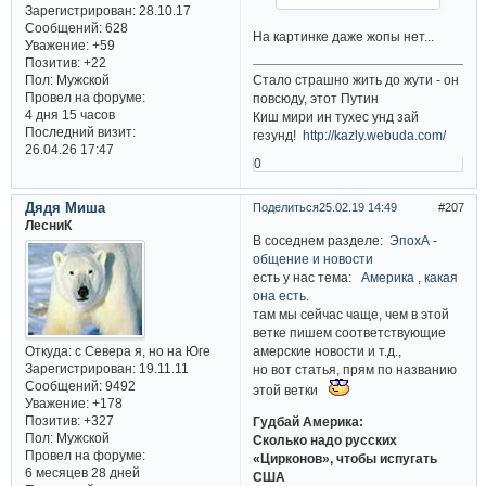
Зарегистрирован
: 28.10.17
Сообщений:
628
На картинке даже жопы нет...
Уважение:
+59
Позитив:
+22
Пол:
Мужской
Стало страшно жить до жути - он
Провел на форуме:
повсюду, этот Путин
4 дня 15 часов
Киш мири ин тухес унд зай
Последний визит:
гезунд!
http://kazly.webuda.com/
26.04.26 17:47
0
Дядя Миша
Поделиться
25.02.19 14:49
207
ЛесниК
В соседнем разделе:
ЭпохА -
общение и новости
есть у нас тема:
Америка , какая
она есть.
там мы сейчас чаще, чем в этой
ветке пишем соответствующие
Откуда:
с Севера я, но на Юге
амерские новости и т.д.,
Зарегистрирован
: 19.11.11
но вот статья, прям по названию
Сообщений:
9492
этой ветки
Уважение:
+178
Позитив:
+327
Гудбай Америка:
Пол:
Мужской
Сколько надо русских
Провел на форуме:
«Цирконов», чтобы испугать
6 месяцев 28 дней
США