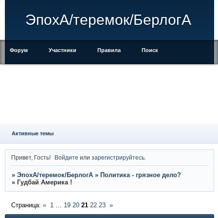
ЭпохА/теремок/БерлогА
Форум
Участники
Правила
Поиск
Регистрация
Войти
Активные темы
Привет, Гость!
Войдите
или
зарегистрируйтесь
.
»
ЭпохА/теремок/БерлогА
»
Политика - грязное дело?
»
Гудбай Америка !
Страница:
«
1
…
19
20
21
22
23
»