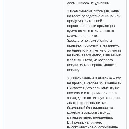
доем» никого не удивишь.
2.Всем знакома ситуация, когда
на кассе вследствие ошибки или
предусмотрительной
нерасторопности продавцов
сумма на чеке отличается от
суммы на ценнике.
Здесь это не исключение, а
правило, поскольку в указанную
на бирке или этикетке стоимость
не включается налог, взимаемый
в пользу штата, из которого
покупатель совершил данную
покупку.
3.Давать чаевые в Америке – это
не право, а, скорее, обязанность.
Считается, что если клиенту не
нахамили и вовремя принесли
заказ, даже не плюнув в него, он
должен преисполниться
безмерной благодарностью,
каковую и выразить в виде
материального поощрения.
В Японии, например,
высококлассное обслуживание