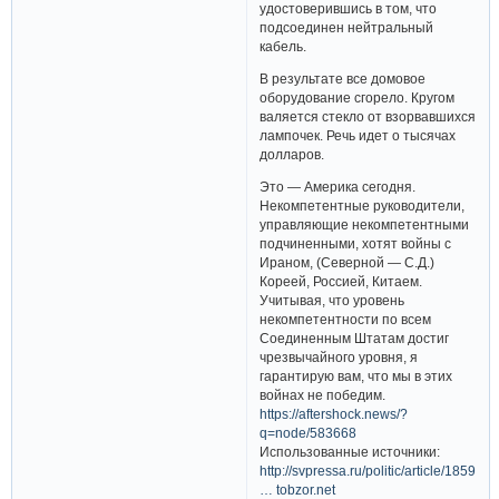
удостоверившись в том, что
подсоединен нейтральный
кабель.
В результате все домовое
оборудование сгорело. Кругом
валяется стекло от взорвавшихся
лампочек. Речь идет о тысячах
долларов.
Это — Америка сегодня.
Некомпетентные руководители,
управляющие некомпетентными
подчиненными, хотят войны с
Ираном, (Северной — С.Д.)
Кореей, Россией, Китаем.
Учитывая, что уровень
некомпетентности по всем
Соединенным Штатам достиг
чрезвычайного уровня, я
гарантирую вам, что мы в этих
войнах не победим.
https://aftershock.news/?
q=node/583668
Использованные источники:
http://svpressa.ru/politic/article/1859
… tobzor.net