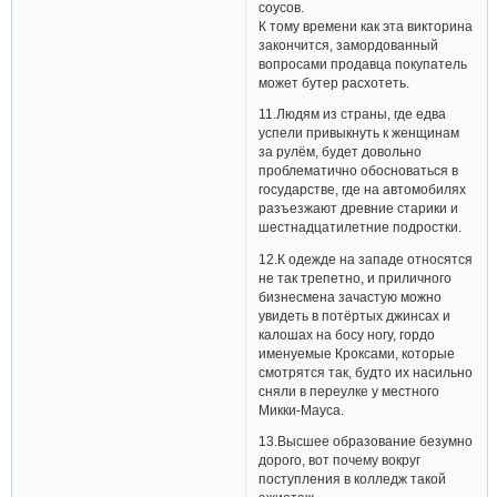
соусов.
К тому времени как эта викторина
закончится, замордованный
вопросами продавца покупатель
может бутер расхотеть.
11.Людям из страны, где едва
успели привыкнуть к женщинам
за рулём, будет довольно
проблематично обосноваться в
государстве, где на автомобилях
разъезжают древние старики и
шестнадцатилетние подростки.
12.К одежде на западе относятся
не так трепетно, и приличного
бизнесмена зачастую можно
увидеть в потёртых джинсах и
калошах на босу ногу, гордо
именуемые Кроксами, которые
смотрятся так, будто их насильно
сняли в переулке у местного
Микки-Мауса.
13.Высшее образование безумно
дорого, вот почему вокруг
поступления в колледж такой