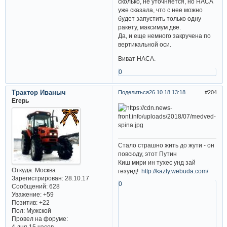
сколько, не уточняется, но НАСА
уже сказала, что с нее можно
будет запустить только одну
ракету, максимум две.
Да, и еще немного закручена по
вертикальной оси.
Виват НАСА.
0
Трактор Иваныч
Поделиться
26.10.18 13:18
204
Егерь
Стало страшно жить до жути - он
повсюду, этот Путин
Киш мири ин тухес унд зай
Откуда:
Москва
гезунд!
http://kazly.webuda.com/
Зарегистрирован
: 28.10.17
0
Сообщений:
628
Уважение:
+59
Позитив:
+22
Пол:
Мужской
Провел на форуме:
4 дня 15 часов