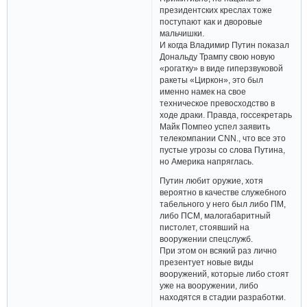
президентских креслах тоже
поступают как и дворовые
мальчишки.
И когда Владимир Путин показал
Дональду Трампу свою новую
«рогатку» в виде гиперзвуковой
ракеты «Циркон», это был
именно намек на свое
техническое превосходство в
ходе драки. Правда, госсекретарь
Майк Помпео успел заявить
телекомпании CNN., что все это
пустые угрозы со слова Путина,
но Америка напряглась.
Путин любит оружие, хотя
вероятно в качестве служебного
табельного у него был либо ПМ,
либо ПСМ, малогабаритный
пистолет, стоявший на
вооружении спецслужб.
При этом он всякий раз лично
презентует новые виды
вооружений, которые либо стоят
уже на вооружении, либо
находятся в стадии разработки.