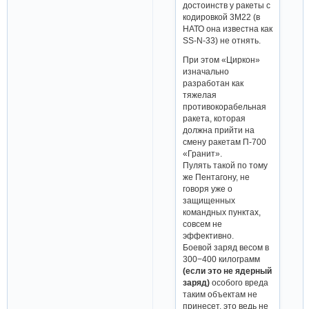
достоинств у ракеты с
кодировкой 3М22 (в
НАТО она известна как
SS-N-33) не отнять.
При этом «Циркон»
изначально
разработан как
тяжелая
противокорабельная
ракета, которая
должна прийти на
смену ракетам П-700
«Гранит».
Пулять такой по тому
же Пентагону, не
говоря уже о
защищенных
командных пунктах,
совсем не
эффективно.
Боевой заряд весом в
300−400 килограмм
(если это не ядерный
заряд)
особого вреда
таким объектам не
принесет, это ведь не