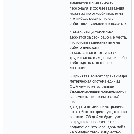
вменяется в обязанность
персонала, и хозяин заведения
может жутко оскорбиться, если
кто-нибудь решит, что его
работники нуждаются в подачках.
4.Американцы так сильно
держатся за свои рабочие места,
что готовы задерживаться на
работе допоздна,
отказываться от отпусков и
трудиться по выходным, лишь бы
работодатель не счёл их
лентяями.
5.Принятая во всех странах мира
метрическая система единиц
США чем-то не устраивает.
Здравомыслящий человек может
запомнить, что дюйм(овочка) –
это
двадцатипятимиллиметровочка,
но вот быстро прикинуть, сколько
составит 7/8 дюйма будет уже
затруднительно. Остаётся
радоваться, что календарь майя
не обладал такой живучестью.