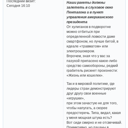
Последний визит:
Наши ракеты должны
Сегодня 16:10
залететь в слуховое окно
Пентагона и в пункт
управления американского
президента
От хулиганов в подворотне
можно отбиться при
определенной ловкости даже
смартфоном, но лучше битой, в
идеале «травматом» или
электрошокером.
Впрочем, зная что у вас за
пазухой припасено какое-либо
средство самообороны, редкий
грабитель рискнет произнести:
«Жизнь или кошелек».
Так и в мировой политике, где
лидеры стран демонстрируют
друг другу свои военные
«игрушки»,
при этом зачастую не для того,
чтобы напугать, а скорее
предостеречь. Типа, видал, какая
у меня мощная штука есть?
Вот сиди смирно и не отсвечивай.
Примитивно, но пацаны в