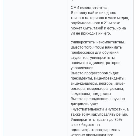
СМИ некомпетентны.
Я не могу найти ни одного
точного материала в масс-медиа,
опубликованного в 21-м веке.
Может быть, такой и есть, но на
ум не приходит ничего.
Университеты некомпетентны.
Вместо того, чтобы нанимать
профессоров для обучения
студентов, университеты
нанимают администраторов-
управленцев.
Вместо профессоров сидят
президенты, вице-президенты,
вице-канцлеры, ректоры, вице-
ректоры, помректоры, деканы,
замдеканы, помдеканы.
Вместо преподавания научных
дисциплин учат
«чувствительности и чуткости», а
также тому, как управлять речью.
Университеты тратят до 75%
своих бюджет на
администраторов, зарплаты
которых превышают все