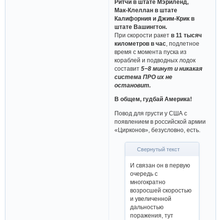
Ритчи в штате Мэриленд,
Мак-Клеллан в штате
Калифорния и Джим-Крик в
штате Вашингтон.
При скорости ракет
в 11 тысяч
километров в час
, подлетное
время с момента пуска из
кораблей и подводных лодок
составит
5−8 минут и никакая
система ПРО их не
остановит.
В общем, гудбай Америка!
Повод для грусти у США с
появлением в российской армии
«Цирконов», безусловно, есть.
Свернутый текст
И связан он в первую
очередь с
многократно
возросшей скоростью
и увеличенной
дальностью
поражения, тут