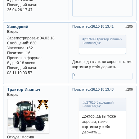
Последний визит:
26.04.26 17:47
Зашедший
Поделиться
26.10.18 13:41
205
Егерь
Зарегистрирован
: 04.03.18
#p27609,Трактор Иваныч
Сообщений:
630
написал(а):
Уважение:
+62
Позитив:
+16
Провел на форуме:
Доктор, да вы тоже хороши, такие
8 дней 18 часов
картинки у себя держать ...
Последний визит:
08.11.19 03:57
0
Трактор Иваныч
Поделиться
26.10.18 13:43
206
Егерь
#p27615,Зашедший
написал(а):
Доктор, да вы тоже
хороши, такие
картинки у себя
держать ...
Откуда:
Москва