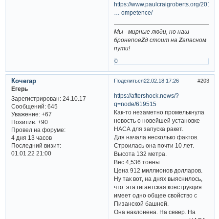
https://www.paulcraigroberts.org/2017/
… ompetence/
Мы - мирные люди, но наш
бронепое
Z
д стоит на
Z
апасном
пути!
0
Кочегар
Поделиться
22.02.18 17:26
203
Егерь
https://aftershock.news/?
Зарегистрирован
: 24.10.17
q=node/619515
Сообщений:
645
Как-то незаметно промелькнула
Уважение:
+67
новость о новейшей установке
Позитив:
+90
НАСА для запуска ракет.
Провел на форуме:
Для начала несколько фактов.
4 дня 13 часов
Строилась она почти 10 лет.
Последний визит:
01.01.22 21:00
Высота 132 метра.
Вес 4,536 тонны.
Цена 912 миллионов долларов.
Ну так вот, на днях выяснилось,
что эта гигантская конструкция
имеет одно общее свойство с
Пизанской башней.
Она наклонена. На север. На