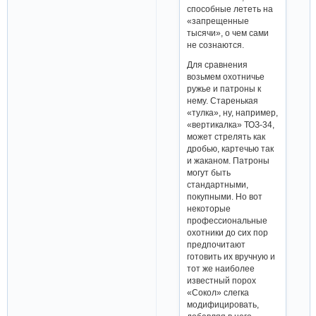
способные лететь на
«запрещенные
тысячи», о чем сами
не сознаются.
Для сравнения
возьмем охотничье
ружье и патроны к
нему. Старенькая
«тулка», ну, например,
«вертикалка» ТОЗ-34,
может стрелять как
дробью, картечью так
и жаканом. Патроны
могут быть
стандартными,
покупными. Но вот
некоторые
профессиональные
охотники до сих пор
предпочитают
готовить их вручную и
тот же наиболее
известный порох
«Сокол» слегка
модифицировать,