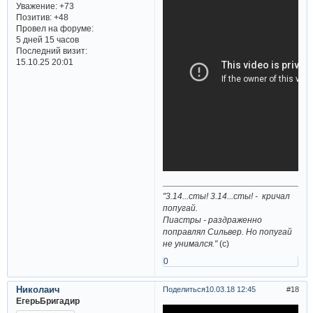
Уважение:
+73
Позитив:
+48
Провел на форуме:
5 дней 15 часов
Последний визит:
15.10.25 20:01
"3.14...сты! 3.14...сты! - кричал
попугай.
Пиастры - раздраженно
поправлял Сильвер. Но попугай
не унимался."
(с)
0
Николаич
Поделиться
10.03.18 12:45
18
ЕгерьБригадир