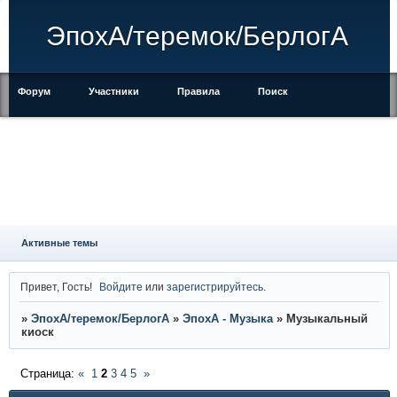
ЭпохА/теремок/БерлогА
Форум
Участники
Правила
Поиск
Регистрация
Войти
Активные темы
Привет, Гость!
Войдите
или
зарегистрируйтесь
.
»
ЭпохА/теремок/БерлогА
»
ЭпохА - Музыка
»
Музыкальный
киоск
Страница:
«
1
2
3
4
5
»