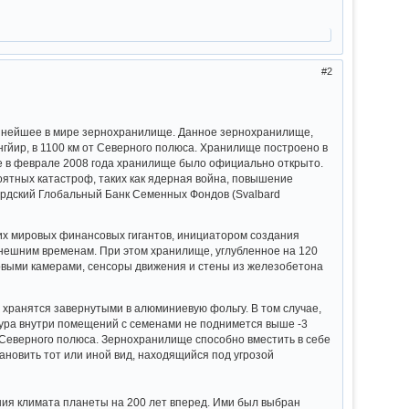
2
рупнейшее в мире зернохранилище. Данное зернохранилище,
йир, в 1100 км от Северного полюса. Хранилище построено в
уже в феврале 2008 года хранилище было официально открыто.
ятных катастроф, таких как ядерная война, повышение
ардский Глобальный Банк Семенных Фондов (Svalbard
их мировых финансовых гигантов, инициатором создания
нынешним временам. При этом хранилище, углубленное на 120
зовыми камерами, сенсоры движения и стены из железобетона
 хранятся завернутыми в алюминиевую фольгу. В том случае,
тура внутри помещений с семенами не поднимется выше -3
т Северного полюса. Зернохранилище способно вместить в себе
ановить тот или иной вид, находящийся под угрозой
ия климата планеты на 200 лет вперед. Ими был выбран