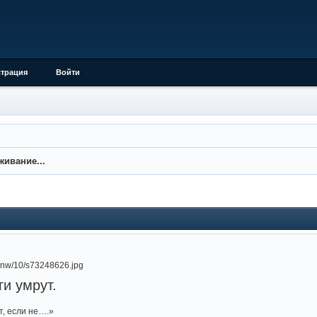
страция
Войти
ивание...
ги умрут.
т, если не….»