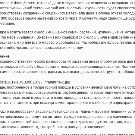
хипелаге Шпицберген, который даже в случае таяния ледниковых покровов н
ется очень низкой тектонической активностью. Сохранности будет способств
особствовать сохранению собранного материала даже в случае отказа холо
0 000 образцов семян растений со всего мира. К моменту, когда хранилище б
н в мире.
мире насчитывается около 1 400 банков семян растений, крупнейшие из кото
(по мере убывания). Во всех из них содержится около 6,5 млн видов семян (и
редназначено для всего мирового сообщества. Разнообразие флоры Земли, 
акие-либо чрезвычайные происшествия и погоду.
чение
охранности генетического разнообразия растений имеет огромную роль для 
м вкладом в борьбу с бедностью и голодом в развивающихся странах. Имен
и именно развивающиеся страны испытывают достаточно острую потребность
.
е, построенное в толще горной породы в условиях вечной мерзлоты на ост
ликатов различных сортов семян из разбросанных по всему миру генетически
 том случае, если в результате войн, природных катастроф или просто-напр
стся восстановить при помощи семян, хранящихся в глобальном зернохрани
ского разнообразия видов является одной из главных угроз в отношении ус
ля производства продуктов питания, находится под постоянным давлением. 
ших возможностей, направленных на производство продуктов питания, выращ
тическим изменениям, к потребностям растущего населения.