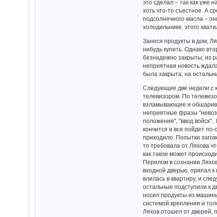
это сделал – так как уже
хоть что-то съестное. А 
подсолнечного масла – они
холодильнике, этого хвати
Занеся продукты в дом, Л
нибудь купить. Однако вт
безнадежно закрыты; из р
неприятная новость ждала
была закрыта, на остальны
Следующие две недели с к
телевизором. По телевизо
взламывающие и обшариваю
неприятные фразы "невоз
положения", "ввод войск".
кончится и все пойдет по-
приходило. Попытки загово
то требовала от Ляхова ч
как такое может происходи
Перелом в сознании Ляхов
входной дверью, припал к 
влилась в квартиру, и сл
остальные подступили к дв
носил продукты из машины
системой крепления и толс
Ляхов отошел от дверей, п