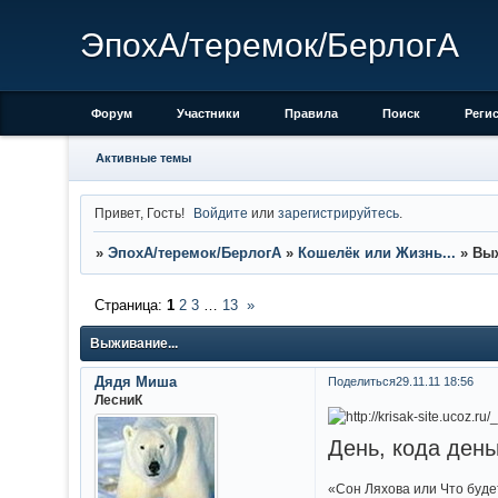
ЭпохА/теремок/БерлогА
Форум
Участники
Правила
Поиск
Реги
Активные темы
Привет, Гость!
Войдите
или
зарегистрируйтесь
.
»
ЭпохА/теремок/БерлогА
»
Кошелёк или Жизнь...
»
Выж
Страница:
1
2
3
…
13
»
Выживание...
Дядя Миша
Поделиться
29.11.11 18:56
ЛесниК
День, кода день
«Сон Ляхова или Что буде