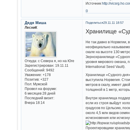
Источник
http://vicsrg.ho.c
0
Дядя Миша
Поделиться
29.11.11 18:57
ЛесниК
Хранилище «Суд
Не так давно в Норвегии,
неофициально называемое
скале на высоте 130 метр
Зернохранилище «Судного 
Откуда:
с Севера я, но на Юге
уровня мирового океана, 
Зарегистрирован
: 19.11.11
International Seed Vault).
Сообщений:
9492
Уважение:
+178
Хранилище «Судного дня» 
Позитив:
+327
выступила Норвегия. Стои
Пол:
Мужской
метров в скалу, имеет дв
Провел на форуме:
толщиной в 1 метр, котор
6 месяцев 28 дней
Внутри хранилища поддерж
Последний визит:
Вчера 18:14
если из строя выйдут хол
градусов по Цельсию, пос
около 4,5 млн видов семя
исчезновения или исчезн
Проектировщики хранилищ