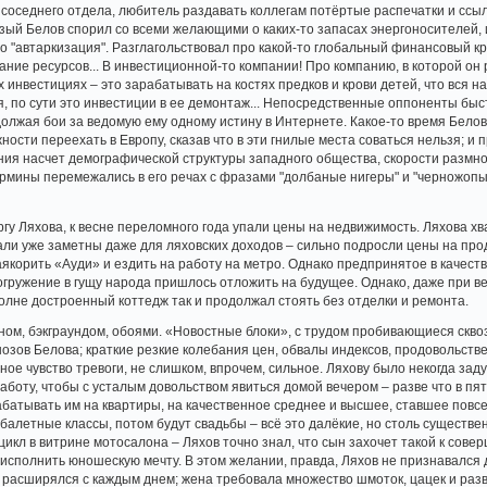
соседнего отдела, любитель раздавать коллегам потёртые распечатки и ссыл
зый Белов спорил со всеми желающими о каких-то запасах энергоносителей, 
о "автаркизация". Разглагольствовал про какой-то глобальный финансовый кри
ание ресурсов... В инвестиционной-то компании! Про компанию, в которой он
 инвестициях – это зарабатывать на костях предков и крови детей, что вся 
, по сути это инвестиции в ее демонтаж... Непосредственные оппоненты быст
должая бои за ведомую ему одному истину в Интернете. Какое-то время Белов
жности переехать в Европу, сказав что в эти гнилые места соваться нельзя;
я насчет демографической структуры западного общества, скорости размно
рмины перемежались в его речах с фразами "долбаные нигеры" и "черножопые".
ргу Ляхова, к весне переломного года упали цены на недвижимость. Ляхова хв
али уже заметны даже для ляховских доходов – сильно подросли цены на про
аякорить «Ауди» и ездить на работу на метро. Однако предпринятое в качес
огружение в гущу народа пришлось отложить на будущее. Однако, даже при ве
олне достроенный коттедж так и продолжал стоять без отделки и ремонта.
ном, бэкграундом, обоями. «Новостные блоки», с трудом пробивающиеся скво
нозов Белова; краткие резкие колебания цен, обвалы индексов, продовольств
ое чувство тревоги, не слишком, впрочем, сильное. Ляхову было некогда зад
 работу, чтобы с усталым довольством явиться домой вечером – разве что в 
абатывать им на квартиры, на качественное среднее и высшее, ставшее повс
балетные классы, потом будут свадьбы – всё это далёкие, но столь существе
кл в витрине мотосалона – Ляхов точно знал, что сын захочет такой к сове
, исполнить юношескую мечту. В этом желании, правда, Ляхов не признавался
 расширялся с каждым днем; жена требовала множество шмоток, цацек и разв