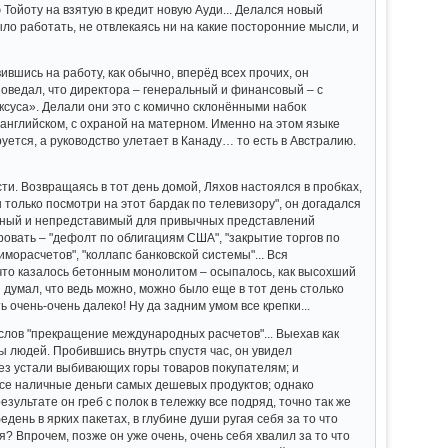
Тойоту на взятую в кредит новую Ауди... Делался новый
было работать, не отвлекаясь ни на какие посторонние мысли, и
вшись на работу, как обычно, вперёд всех прочих, он
оведал, что директора – генеральный и финансовый – с
ксуса». Делали они это с комично склонёнными набок
английском, с охраной на матерном. Именно на этом языке
уется, а руководство улетает в Канаду… то есть в Австралию.
сти. Возвращаясь в тот день домой, Ляхов настоялся в пробках,
только посмотри на этот бардак по телевизору", он догадался
можный и непредставимый для привычных представлений
овать – "дефолт по облигациям США", "закрытие торгов по
орасчетов", "коллапс банковской системы"... Вся
 что казалось бетонным монолитом – осыпалось, как высохший
н думал, что ведь можно, можно было еще в тот день столько
ь очень-очень далеко! Ну да задним умом все крепки...
слов "прекращение международных расчетов"... Выехав как
ы людей. Пробившись внутрь спустя час, он увидел
ез устали выбивающих горы товаров покупателям; и
 все наличные деньги самых дешевых продуктов; однако
езультате он греб с полок в тележку все подряд, точно так же
день в ярких пакетах, в глубине души ругая себя за то что
я? Впрочем, позже он уже очень, очень себя хвалил за то что