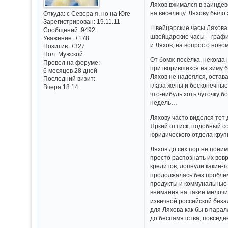
Ляхов вжимался в заиндев
на виселицу. Ляхову было 
Откуда:
с Севера я, но на Юге
Зарегистрирован
: 19.11.11
Швейцарские часы Ляхова,
Сообщений:
9492
швейцарские часы – графи
Уважение:
+178
и Ляхов, на вопрос о нов
Позитив:
+327
Пол:
Мужской
От бомж-посёлка, некогда
Провел на форуме:
притворившихся на зиму б
6 месяцев 28 дней
Ляхов не надеялся, остав
Последний визит:
глаза жены и бесконечные
Вчера 18:14
что-нибудь хоть чуточку 
недель…
Ляхову часто виделся тот 
Яркий оттиск, подобный с
юридического отдела круп
Ляхов до сих пор не поним
просто распознать их вов
кредитов, лопнули какие-то
продолжалась без проблем
продукты и коммунальные 
внимания на такие мелочи.
извечной российской беза
для Ляхова как бы в пара
до беспамятства, повседне