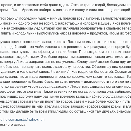
роще, и не заставило себя долго ждать. Открыв кран с водой, Ляхов услышал
ром – Ляхов бросился набирать кастрюли и ванну, и слил наконец воняющий с
уток бахнул последний удар – мигнув, погасли все лампочки, замолк телевизо
димости ни одного окна не горит. С нарастающим холодом в душе Ляхов почувс
 из-за холодных как лед батарей они включали обогреватель в спальне; тепе
 плита и холодильник выключились как раз вовремя – продуктов, чтобы их гото
учаса после отключения электричества Ляхов морально готовился к решитель
 план действий – он мобилизовал свою решимость, и рванулся, развернув 
 нашел все нужные телефоны, и начал обзвон. Первым делом он нашел своег
к совместным действиям. Это было огромным везением – сосед имел вместител
ь, когда у Ляхова заправиться не получилось. Следующий звонок были другим 
ели обыкновение закупать осенью картошку на весь год. Обменять у них драг
удачным, и мало какой сделкой в жизни Ляхов гордился более этой. Соседи 
ще думали, что эти драгоценности гораздо дороже, чем какая-то картошка... 
льше предложить Ляхову было, по сути, нечего – драгоценности того уже не
ло, когда ранним утром сосед подъехал, и Ляхов, нагрузившись остатками пр
оего десятого этажа вниз. Также везение их не оставляло, когда они, выбира
стреливших вдогонку пару раз; мимо военного камаза, набитого солдатами, о
чень долгий стремительный полет по трассе, затем – еще более короткий путь
ас неработающими выключателями, открывающих неработающие краны, и гляд
 о том, как дальше быть всем этим людям, об оставшихся там друзьях, знаком
csrg.ho.com.ua/stat/lyahov.htm
естного автора.