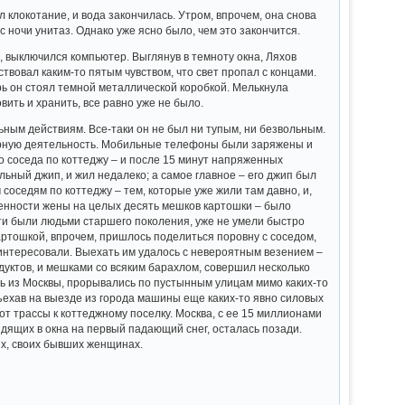
 клокотание, и вода закончилась. Утром, впрочем, она снова
 ночи унитаз. Однако уже ясно было, чем это закончится.
р, выключился компьютер. Выглянув в темноту окна, Ляхов
твовал каким-то пятым чувством, что свет пропал с концами.
рь он стоял темной металлической коробкой. Мелькнула
вить и хранить, все равно уже не было.
ным действиям. Все-таки он не был ни тупым, ни безвольным.
бурную деятельность. Мобильные телефоны были заряжены и
о соседа по коттеджу – и после 15 минут напряженных
ьный джип, и жил недалеко; а самое главное – его джип был
соседям по коттеджу – тем, которые уже жили там давно, и,
оценности жены на целых десять мешков картошки – было
эти были людьми старшего поколения, уже не умели быстро
Картошкой, впрочем, пришлось поделиться поровну с соседом,
 интересовали. Выехать им удалось с невероятным везением –
одуктов, и мешками со всяким барахлом, совершил несколько
ясь из Москвы, прорывались по пустынным улицам мимо каких-то
бъехав на выезде из города машины еще каких-то явно силовых
 от трассы к коттеджному поселку. Москва, с ее 15 миллионами
ящих в окна на первый падающий снег, осталась позади.
ых, своих бывших женщинах.