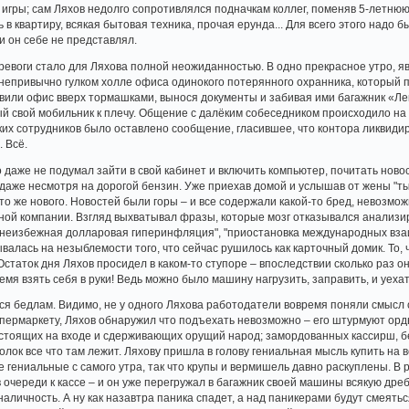
 игры; сам Ляхов недолго сопротивлялся подначкам коллег, поменяв 5-летнюю 
 в квартиру, всякая бытовая техника, прочая ерунда... Для всего этого надо 
и он себе не представлял.
евоги стало для Ляхова полной неожиданностью. В одно прекрасное утро, яви
непривычно гулком холле офиса одинокого потерянного охранника, который п
авили офис вверх тормашками, вынося документы и забивая ими багажник «Ле
й свой мобильник к плечу. Общение с далёким собеседником происходило на 
ких сотрудников было оставлено сообщение, гласившее, что контора ликвидир
. Всё.
о даже не подумал зайти в свой кабинет и включить компьютер, почитать ново
даже несмотря на дорогой бензин. Уже приехав домой и услышав от жены "ты 
что же нового. Новостей были горы – и все содержали какой-то бред, невоз
ой компании. Взгляд выхватывал фразы, которые мозг отказывался анализир
"неизбежная долларовая гиперинфляция", "приостановка международных взаим
алась на незыблемости того, что сейчас рушилось как карточный домик. То,
Остаток дня Ляхов просидел в каком-то ступоре – впоследствии сколько раз о
ремя взять себя в руки! Ведь можно было машину нагрузить, заправить, и уехат
я бедлам. Видимо, не у одного Ляхова работодатели вовремя поняли смысл 
упермаркету, Ляхов обнаружил что подъехать невозможно – его штурмуют орд
стоящих на входе и сдерживающих орущий народ; замордованных кассирш, б
олок все что там лежит. Ляхову пришла в голову гениальная мысль купить на
ие гениальные с самого утра, так что крупы и вермишель давно раскуплены. В р
в очереди к кассе – и он уже перегружал в багажник своей машины всякую дребе
наличность. А ну как назавтра паника спадет, а над паникерами будут смеятьс