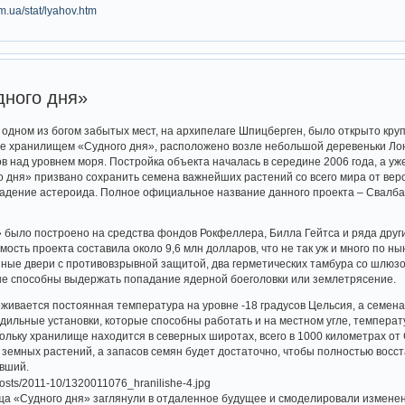
om.ua/stat/lyahov.htm
ного дня»
 в одном из богом забытых мест, на архипелаге Шпицберген, было открыто к
 хранилищем «Судного дня», расположено возле небольшой деревеньки Лонг
ов над уровнем моря. Постройка объекта началась в середине 2006 года, а 
дня» призвано сохранить семена важнейших растений со всего мира от веро
падение астероида. Полное официальное название данного проекта – Свалб
было построено на средства фондов Рокфеллера, Билла Гейтса и ряда друг
мость проекта составила около 9,6 млн долларов, что не так уж и много по 
ойные двери с противовзрывной защитой, два герметических тамбура со шлю
ые способны выдержать попадание ядерной боеголовки или землетрясение.
ивается постоянная температура на уровне -18 градусов Цельсия, а семена
одильные установки, которые способны работать и на местном угле, темпера
кольку хранилище находится в северных широтах, всего в 1000 километрах о
н земных растений, а запасов семян будет достаточно, чтобы полностью восст
увший.
а «Судного дня» заглянули в отдаленное будущее и смоделировали изменен