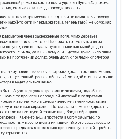
ржавевшей рамке на крыше поста уцелела буква «Г», похожая
вления, сколько осталось до прохода колонны.
аботать почти три месяца назад. Но и не помогли бы Ляхову
ки какой-то сети гипермаркетов, а теперь такой же бомж, как
укой.
а километров через заснеженные поля, мимо деревьев,
иссушенное голодом тело. Проделать тот же путь завтра
ном полуподвале его ждали пустые, выпитые мукой до дна
карств не было, да и ни к чему они – детям нужна была пища;
вых на протяжении долгих, очень долгих последних полутора
 квартиру нового, точечной застройки дома на окраине Москвы.
ать, он – успешный, респектабельный молодой отец, начальник
которая будет длиться вечно.
ла быть. Звучали, звучали тревожные звоночки, надо было
" – какие-то проблемы с западной ипотекой и возвратами
то урезали зарплату, но в целом ничего не изменилось, жизнь
 нему относиться серьезно... Потом стали заметно дорожать
но хватало на все, пускай сраные нищеброды обращают
егионов». Какие-то акции протеста в богом забытых, по
ежду местным населением и милицией. Все это существовало
же жизнь продолжала оставаться привычно-суетливой – работа
супермаркетах....