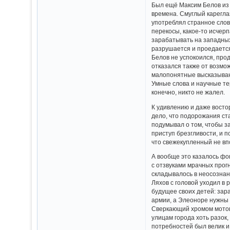
Был ещё Максим Белов из 
времена. Смуглый карегла
употреблял странное слов
перекосы, какое-то исчерп
зарабатывать на западных
разрушается и проедается
Белов не успокоился, про
отказался также от возмо
малопонятные высказывани
Умные слова и научные те
конечно, никто не жалел.
К удивлению и даже восто
дело, что подорожания ст
подумывал о том, чтобы з
приступ брезгливости, и п
что свежекупленный не вп
А вообще это казалось фо
с отзвуками мрачных прог
складывалось в неосознанн
Ляхов с головой уходил в
будущее своих детей: зар
армии, а Элеоноре нужны 
Сверкающий хромом мотоци
улицам города хоть разок
потребностей был велик и