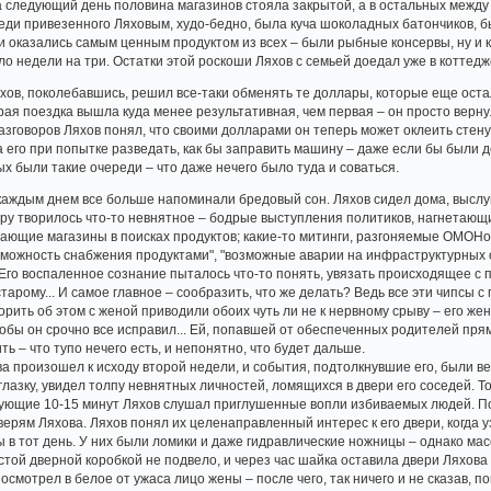
 на следующий день половина магазинов стояла закрытой, а в остальных межд
среди привезенного Ляховым, худо-бедно, была куча шоколадных батончиков, 
 оказались самым ценным продуктом из всех – были рыбные консервы, ну и ку
ло недели на три. Остатки этой роскоши Ляхов с семьей доедал уже в коттедж
яхов, поколебавшись, решил все-таки обменять те доллары, которые еще оста
орая поездка вышла куда менее результативная, чем первая – он просто вер
азговоров Ляхов понял, что своими долларами он теперь может оклеить стену 
 его при попытке разведать, как бы заправить машину – даже если бы были де
х были такие очереди – что даже нечего было туда и соваться.
аждым днем все больше напоминали бредовый сон. Ляхов сидел дома, выслу
ру творилось что-то невнятное – бодрые выступления политиков, нагнетающие
щие магазины в поисках продуктов; какие-то митинги, разгоняемые ОМОНом
можность снабжения продуктами", "возможные аварии на инфраструктурных о
. Его воспаленное сознание пыталось что-то понять, увязать происходящее с 
старому... И самое главное – сообразить, что же делать? Ведь все эти чипсы 
рить об этом с женой приводили обоих чуть ли не к нервному срыву – его жен
тобы он срочно все исправил... Ей, попавшей от обеспеченных родителей пр
ть – что тупо нечего есть, и непонятно, что будет дальше.
а произошел к исходу второй недели, и события, подтолкнувшие его, были 
глазку, увидел толпу невнятных личностей, ломящихся в двери его соседей. То
едующие 10-15 минут Ляхов слушал приглушенные вопли избиваемых людей. По
ерям Ляхова. Ляхов понял их целенаправленный интерес к его двери, когда у
 в тот день. У них были ломики и даже гидравлические ножницы – однако ма
той дверной коробкой не подвело, и через час шайка оставила двери Ляхова 
осмотрел в белое от ужаса лицо жены – после чего, так ничего и не сказав, п