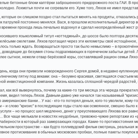
елые бетонные блоки каптёрки заброшенного придорожного поста ГАИ. В про
холодно. Лохмотья почти не согревали его. Хуже того, Ляхов не имел предста
 которые он слишком поздно стал пытаться менять на продукты, отказались р
к патрулей постоянно менялся. Вася, в прошлом исполнительный директор вет
ом времени прохода лишь печально вздохнул и сделал неопределённый жест р
 носившего языколомный титул «коттеджный», до шоссе было полтора десятк
елёсыми скелетами. Ляхов протащил через эти километры своё истощённое, 
алось только ждать. Возвращаться просто так было немыслимо – в прокопчён
, доводящие до безумия стоны подрагивающих в горячечном забытьи детей. Ле
более сытное, нежели отвар берёзовой коры, составлявший рацион семьи Ляхо
день, когда они привезли новорожденного Сергея домой, в недавно купленную
олнечному пятну под веками: она – безумно красивая, светящаяся счастьем м
ной инвестиционной компании. Жизнь казалась сплошной чередой радостей, 
ал, как всё вывернулось, почему за какие-то три месяца эта череда прекрати
ремя, видел теперь Ляхов. Давным-давно уже начался так называемый "кризис
 американские банки... У нас - кто-то потерял деньги, кого-то уволили, кому-
 – и слово "кризис" в последующие годы стало как осмеянное, смешно было к
услуги – но процесс шел медленно, денег у преуспевающего Ляхова все рав
.. Все чаще мелькали в новостях неудобные, тревожно-чужие репортажи из «р
лаберности в который раз замерзающих городах. Какие-то противостояния м
ллельном пространстве – как будто голливудский фильм смотришь, реальная 
вное протискивание в обычных московских пробках, полные пакеты покупок в 