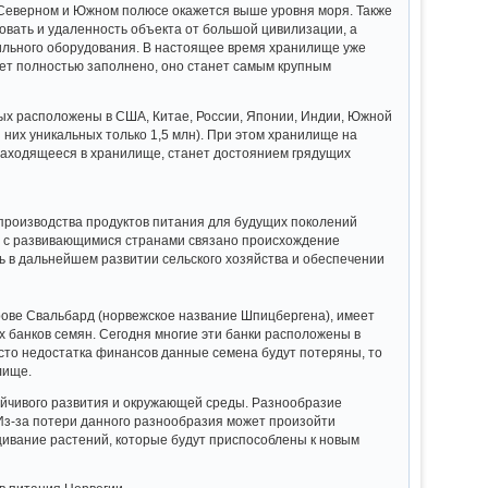
а Северном и Южном полюсе окажется выше уровня моря. Также
овать и удаленность объекта от большой цивилизации, а
дильного оборудования. В настоящее время хранилище уже
удет полностью заполнено, оно станет самым крупным
рых расположены в США, Китае, России, Японии, Индии, Южной
з них уникальных только 1,5 млн). При этом хранилище на
находящееся в хранилище, станет достоянием грядущих
производства продуктов питания для будущих поколений
но с развивающимися странами связано происхождение
 в дальнейшем развитии сельского хозяйства и обеспечении
рове Свальбард (норвежское название Шпицбергена), имеет
х банков семян. Сегодня многие эти банки расположены в
осто недостатка финансов данные семена будут потеряны, то
лище.
тойчивого развития и окружающей среды. Разнообразие
Из-за потери данного разнообразия может произойти
ивание растений, которые будут приспособлены к новым