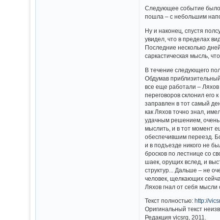
Следующее событие было п
пошла – с небольшим напо
Ну и наконец, спустя полс
увидел, что в пределах ви
Последние несколько дней
саркастическая мысль, что
В течение следующего пол
Обдумав приблизительный
все еще работали – Ляхов
переговоров склонил его 
заправлен в тот самый ден
как Ляхов точно знал, им
удачным решением, очень 
мыслить, и в тот момент е
обеспечившим переезд. Бо
и в подъезде никого не бы
бросков по лестнице со св
шаек, орущих вслед, и вы
структур... Дальше – не о
человек, щелкающих сейч
Ляхов гнал от себя мысли
Текст полностью:
http://vi
Оригинальный текст неизв
Редакция vicsrg, 2011.