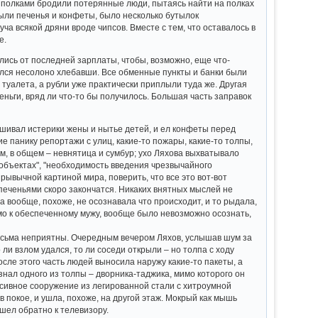
у полками бродили потерянные люди, пытаясь найти на полках
были печенья и конфеты, было несколько бутылок
ча всякой дряни вроде чипсов. Вместе с тем, что оставалось в
е.
лись от последней зарплаты, чтобы, возможно, еще что-
нулся несолоно хлебавши. Все обменные пункты и банки были
туалета, а рубли уже практически приплыли туда же. Другая
ньги, вряд ли что-то бы получилось. Большая часть заправок
шивал истерики жены и нытье детей, и ел конфеты перед
 панику репортажи с улиц, какие-то пожары, какие-то толпы,
, в общем – невнятица и сумбур; ухо Ляхова выхватывало
бъектах", "необходимость введения чрезвычайного
прывычной картиной мира, поверить, что все это вот-вот
с печеньями скоро закончатся. Никаких внятных мыслей не
а вообще, похоже, не осознавала что происходит, и то рыдала,
ямо к обеспеченному мужу, вообще было невозможно осознать,
весьма неприятны. Очередным вечером Ляхов, услышав шум за
 ли взлом удался, то ли соседи открыли – но толпа с ходу
сле этого часть людей выносила наружу какие-то пакеты, а
знал одного из толпы – дворника-таджика, мимо которого он
ссивное сооружение из легированной стали с хитроумной
в покое, и ушла, похоже, на другой этаж. Мокрый как мышь
ошел обратно к телевизору.