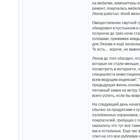
на мобилки, компьютеры и
ремонт, покупалась мебель
Ляхов работал. Иной жизн
Овеществление смутной тр
обнаружил в пустынном и 
полуночи до трёх ночи ст
головами, прижимая кажды
для Ляхова и ещё несколь
То есть… короче, не важно
Ляхов до того обалдел, чт
которые не стали меньше 
посмотреть в интернете, 
специалиста инвестиционн
всем ведущим индексам", 
предыдущая жизнь основыв
песчаный замок на ветру. 
всего успеть, если бы вов
На следующий день началс
обычно за продуктами к с
озлобленных охранников, 
покупателей, гребущих с п
оказалось что тут все так
как и остальные. Еще час 
слил на это всю рублевую 