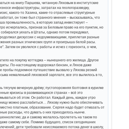
аться на книгу Паршева, читанную Ляховым в институтские
износе инфраструктуры, затратах на геологоразведку,
зис, какого-то Хазина, какие-то отраслевые структурные
 работал, он тоже был странного мнения – высказываясь, что
наша промышленность, в которую запад инвестирует –
ро исчерпались, признав за Беловым право на его пунктик, но
 собирался уехать в Штаты, однако потом передумал,
 и продолжал дискуссии с недоумевающими, приплетая разные
жения разных этнических групп и проигрыша белой расы.
 Затем он уволился с работы и исчез с горизонта, о чем,
атило на покупку коттеджа – нынешнего его жилища. Другое
дукты. По-настоящему вздорожал бензин, и Ляхов даже
тве пробы подземное путешествие вызвало у Ляхова резкий
сьма немаленькой ляховской зарплате, все это вылилось в то,
зь тягучую вечерную дрёму; пустопорожняя болтовня в курилке
енные кризисы в развивающихся странах – всё это
умываться об этом. Он работал. Каждый день, каждое утро
пятницу можно расслабиться… Ляхову нужно было обеспечивать
еместно платным, образование. Сергея надо будет отмазать от
нные расходы, что думать о них приходилось нынче.
ршеннолетию; да и самому желалось пролететь на таком по
 даже самому себе. Помимо будущего, список сегодняшних
лечений; дети требовали неиссякаемого потока денег в школу,