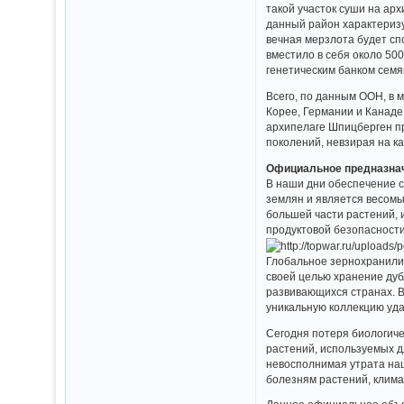
такой участок суши на ар
данный район характеризу
вечная мерзлота будет сп
вместило в себя около 50
генетическим банком семя
Всего, по данным ООН, в 
Корее, Германии и Канаде 
архипелаге Шпицберген п
поколений, невзирая на к
Официальное предназна
В наши дни обеспечение с
землян и является весомы
большей части растений, 
продуктовой безопасности
Глобальное зернохранилищ
своей целью хранение дуб
развивающихся странах. В
уникальную коллекцию уда
Сегодня потеря биологиче
растений, используемых д
невосполнимая утрата на
болезням растений, клима