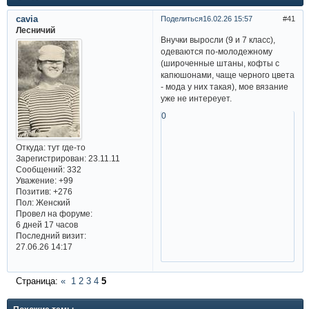
cavia
Поделиться
16.02.26 15:57
41
Лесничий
Внучки выросли (9 и 7 класс),
одеваются по-молодежному
(широченные штаны, кофты с
капюшонами, чаще черного цвета
- мода у них такая), мое вязание
уже не интереует.
0
Откуда:
тут где-то
Зарегистрирован
: 23.11.11
Сообщений:
332
Уважение:
+99
Позитив:
+276
Пол:
Женский
Провел на форуме:
6 дней 17 часов
Последний визит:
27.06.26 14:17
Страница:
«
1
2
3
4
5