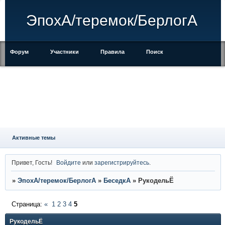
ЭпохА/теремок/БерлогА
Форум
Участники
Правила
Поиск
Регистрация
Войти
Активные темы
Привет, Гость!
Войдите
или
зарегистрируйтесь
.
»
ЭпохА/теремок/БерлогА
»
БеседкА
»
РукодельЁ
Страница:
«
1
2
3
4
5
РукодельЁ