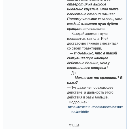
отверстия на выходе
идеально круглые. Это тоже
следствие стабилизации?
Потому что мне казалось, что
каждый элемент пули будет
вращаться в полете.
— Каждый элемент пули
вращается, как юла. И ей
достаточно тяжело сместиться
со своей траектории.
— И очевидно, что в такой
ситуации поражающее
действие больше, чем у
охотничьего патрона?
— Да.
— Можно как-то сравнить? В
разы?
— Тут даже не поражающее
действие, а дальность этого
действия в разы больше.
Подробней:
https://rostec.ru/media/news/nashkrash
… na/#middle
.........................
/// Ещё: