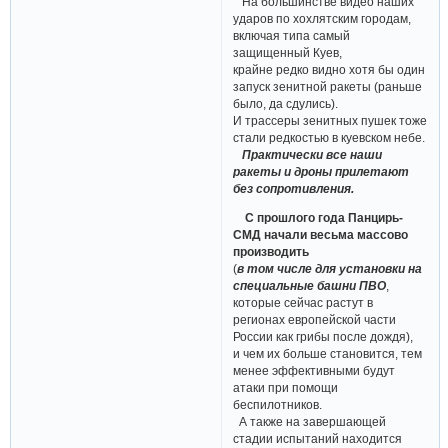
На большинстве видео наших
ударов по хохлятским городам,
включая типа самый
защищенный Куев,
крайне редко видно хотя бы один
запуск зенитной ракеты (раньше
было, да сдулись).
И трассеры зенитных пушек тоже
стали редкостью в куевском небе.
Практически все наши
ракеты и дроны прилетают
без сопротивления.
С прошлого года Панцирь-
СМД начали весьма массово
производить
(
в том числе для установки на
специальные башни ПВО
,
которые сейчас растут в
регионах европейской части
России как грибы после дождя),
и чем их больше становится, тем
менее эффективными будут
атаки при помощи
беспилотников.
А также на завершающей
стадии испытаний находится