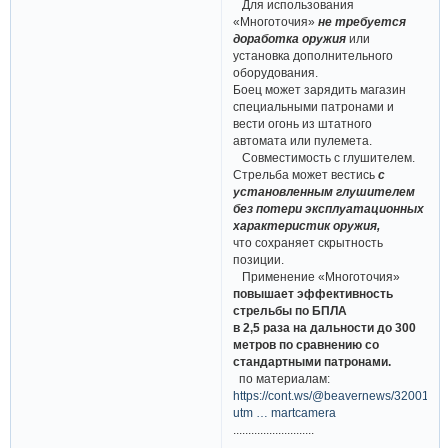
Для использования
«Многоточия»
не требуется
доработка оружия
или
установка дополнительного
оборудования.
Боец может зарядить магазин
специальными патронами и
вести огонь из штатного
автомата или пулемета.
Совместимость с глушителем.
Стрельба может вестись
с
установленным глушителем
без потери эксплуатационных
характеристик оружия,
что сохраняет скрытность
позиции.
Применение «Многоточия»
повышает эффективность
стрельбы по БПЛА
в 2,5 раза на дальности до 300
метров по сравнению со
стандартными патронами.
по материалам:
https://cont.ws/@beavernews/3200184
utm … martcamera
...........................