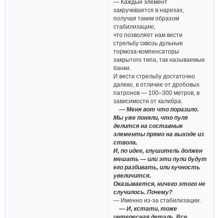
— Каждый элемент
закручивается в нарезах,
получая таким образом
стабилизацию,
что позволяет нам вести
стрельбу сквозь дульные
тормоза-компенсаторы
закрытого типа, так называемые
банки.
И вести стрельбу достаточно
далеко, в отличие от дробовых
патронов — 100–300 метров, в
зависимости от калибра.
— Меня вот что поразило.
Мы уже поняли, что пуля
делится на составные
элементы прямо на выходе из
ствола.
И, по идее, глушитель должен
мешать — или эти пули будут
его разбивать, или кучность
увеличится.
Оказывается, ничего этого не
случилось. Почему?
— Именно из-за стабилизации.
— И, кстати, тоже
интересная деталь. Все