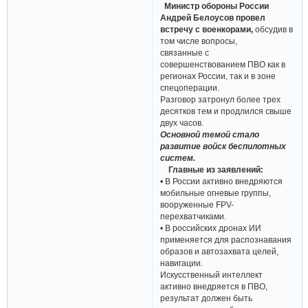
Министр обороны России
Андрей Белоусов провел
встречу с военкорами,
обсудив в
том числе вопросы,
связанные с
совершенствованием ПВО как в
регионах России, так и в зоне
спецоперации.
Разговор затронул более трех
десятков тем и продлился свыше
двух часов.
Основной темой стало
развитие войск беспилотных
систем.
Главные из заявлений:
• В России активно внедряются
мобильные огневые группы,
вооруженные FPV-
перехватчиками.
• В российских дронах ИИ
применяется для распознавания
образов и автозахвата целей,
навигации.
Искусственный интеллект
активно внедряется в ПВО,
результат должен быть