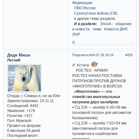
Федерации
ПВО России
Сухопутные войска (СВ)
и другие темы раздела.
И в разделе:
ЭпохА - общение
и новости
тема:
Новости ДНР,
ЛНР
0
Дядя Миша
Поделиться
04.07.26 18:16
252
ЛесниК
/// Кстати
РОСТЕХ - АРМИИ
РОСТЕХ НАЧАЛ ПОСТАВКИ
ПАТРОНОВ ПРОТИВ ДРОНОВ
«МНОГОТОЧИЕ» В ВОЙСКА
«Многоточие» — это
Откуда:
с Севера я, но на Юге
семейство многопульных
Зарегистрирован
: 19.11.11
патронов двух калибров:
Сообщений:
9491
• СЦ 226 — калибр 5,45×39 мм
Уважение:
+178
(основной патрон для автоматов
Позитив:
+327
Калашникова);
Пол:
Мужской
• СЦ 228 — калибр 7,62×54 мм
Провел на форуме:
(винтовочный патрон для
6 месяцев 28 дней
пулеметов и снайперских
Последний визит:
винтовок).