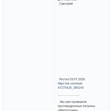
Смотрим!
Ростех 03.07.2026
https://vk.com/wall-
47275428_385244
..............................
Мы уже проверили
противодронные патроны
«Многоточие»,