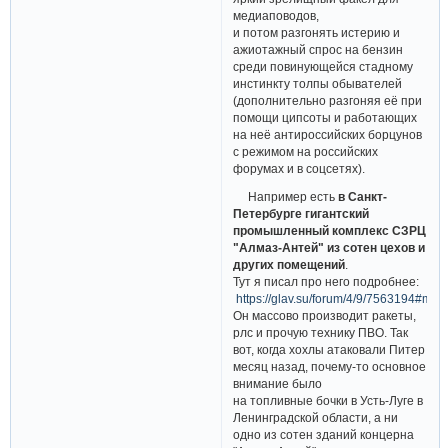
медиаповодов,
и потом разгонять истерию и
ажиотажный спрос на бензин
среди повинующейся стадному
инстинкту толпы обывателей
(дополнительно разгоняя её при
помощи ципсоты и работающих
на неё антироссийских борцунов
с режимом на российских
форумах и в соцсетях).
Например есть
в Санкт-
Петербурге гигантский
промышленный комплекс СЗРЦ
"Алмаз-Антей" из сотен цехов и
других помещений
.
Тут я писал про него подробнее:
https://glav.su/forum/4/9/7563194#m
Он массово производит ракеты,
рлс и прочую технику ПВО. Так
вот, когда хохлы атаковали Питер
месяц назад, почему-то основное
внимание было
на топливные бочки в Усть-Луге в
Ленинградской области, а ни
одно из сотен зданий концерна