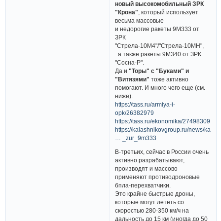
новый высокомобильный ЗРК
"Крона"
, который использует
весьма массовые
и недорогие ракеты 9М333 от
ЗРК
"Стрела-10М4"/"Стрела-10МН",
а также ракеты 9М340 от ЗРК
"Сосна-Р".
Да и
"Торы" с "Буками" и
"Витязями"
тоже активно
помогают. И много чего еще (см.
ниже).
https://tass.ru/armiya-i-
opk/26382979
https://tass.ru/ekonomika/27498309
https://kalashnikovgroup.ru/news/kalas
… _zur_9m333
В-третьих, сейчас в России очень
активно разрабатывают,
производят и массово
применяют противодроновые
бпла-перехватчики.
Это крайне быстрые дроны,
которые могут лететь со
скоростью 280-350 км/ч на
дальность до 15 км (иногда до 50