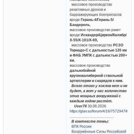
массовое производство
реактивных дронов и
барражирующих боеприпасов
вроде
Герань-4/Герань-5/
Бандероль
,
массовое производство ракет
вроде
Искандер/Циркон/Калибр/
Х-55/Х-101/Х-69,
массовое производство
РСЗО
Торнадо-С с дальностью 120 км
и ФАБ УМПК с дальностью 200+
км
,
массовое производство
дальнобойной
крупнокалиберной ствольной
артиллерии и снарядов к ним.
Всего этого у хохлов нет и не
будет, а вот у нас количество
этих мощных вооружений с
каждым годом растёт.
User78
30.06.2026
https://glav.su/forum/4/16/7572947#m
.................................................
В контексте темы:
ВПК России
Вооружённые Силы Российской