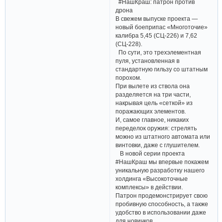
#НашКраш: патрон против
дрона
В свежем выпуске проекта —
новый боеприпас «Многоточие»
калибра 5,45 (СЦ-226) и 7,62
(СЦ-228).
По сути, это трехэлементная
пуля, установленная в
стандартную гильзу со штатным
порохом.
При вылете из ствола она
разделяется на три части,
накрывая цель «сеткой» из
поражающих элементов.
И, самое главное, никаких
переделок оружия: стрелять
можно из штатного автомата или
винтовки, даже с глушителем.
В новой серии проекта
#НашКраш мы впервые покажем
уникальную разработку нашего
холдинга «Высокоточные
комплексы» в действии.
Патрон продемонстрирует свою
пробивную способность, а также
удобство в использовании даже
для новичков.