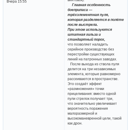
Вчера 15:55
Главная особенность
боеприпаса —
трёхэлементная пуля,
которая разделяется в полёте
после выстрела.
При этом используются
штатная гильза и
стандартный порох,
что позволяет наладить
серийное производство без
перестройки существующих
линий на патронных заводах.
После выхода из ствола пуля
делится на три независимых
элемента, которые равномерно
рассеиваются в пространстве.
Это создаёт эффект
«размножения» точки
прицеливания: вместо одной
пули стрелок получает три,
что значительно увеличивает
вероятность поражения
малоразмерной и
высокоманевренной цели, такой
как дрон.