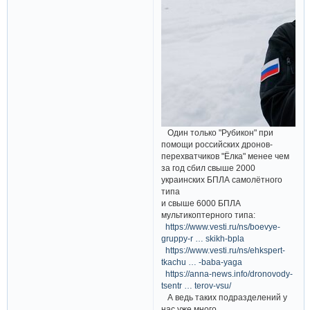
Один только "Рубикон" при
помощи российских дронов-
перехватчиков "Ёлка" менее чем
за год сбил свыше 2000
украинских БПЛА самолётного
типа
и свыше 6000 БПЛА
мультикоптерного типа:
https://www.vesti.ru/ns/boevye-
gruppy-r … skikh-bpla
https://www.vesti.ru/ns/ehkspert-
tkachu … -baba-yaga
https://anna-news.info/dronovody-
tsentr … terov-vsu/
А ведь таких подразделений у
нас уже много