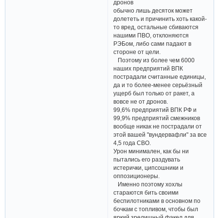
дронов
обычно лишь десяток может
долететь и причинить хоть какой-
то вред, остальные сбиваются
нашими ПВО, отклоняются
РЭБом, либо сами падают в
стороне от цели.
Поэтому из более чем 6000
наших предприятий ВПК
пострадали считанные единицы,
да и то более-менее серьёзный
ущерб был только от ракет, а
вовсе не от дронов.
99,6% предприятий ВПК РФ и
99,9% предприятий смежников
вообще никак не пострадали от
этой вашей "вундервафли" за все
4,5 года СВО.
Урон минимален, как бы ни
пытались его раздувать
истерички, ципсошники и
оппозиционеры.
Именно поэтому хохлы
стараются бить своими
беспилотниками в основном по
бочкам с топливом, чтобы был
яркий зрелищный факел для