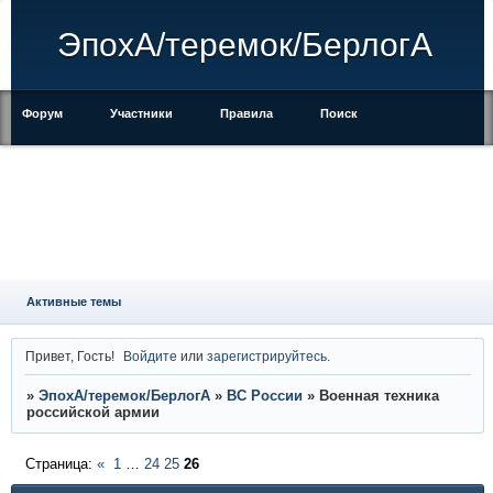
ЭпохА/теремок/БерлогА
Форум
Участники
Правила
Поиск
Регистрация
Войти
Активные темы
Привет, Гость!
Войдите
или
зарегистрируйтесь
.
»
ЭпохА/теремок/БерлогА
»
ВС России
»
Военная техника
российской армии
Страница:
«
1
…
24
25
26