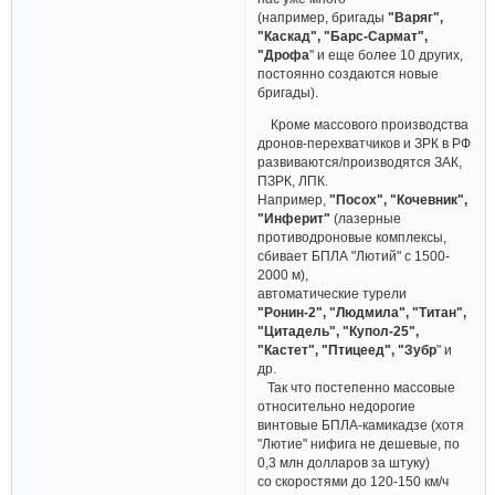
(например, бригады
"Варяг",
"Каскад", "Барс-Сармат",
"Дрофа
" и еще более 10 других,
постоянно создаются новые
бригады).
Кроме массового производства
дронов-перехватчиков и ЗРК в РФ
развиваются/производятся ЗАК,
ПЗРК, ЛПК.
Например,
"Посох", "Кочевник",
"Инферит"
(лазерные
противодроновые комплексы,
сбивает БПЛА "Лютий" с 1500-
2000 м),
автоматические турели
"Ронин-2", "Людмила", "Титан",
"Цитадель", "Купол-25",
"Кастет", "Птицеед", "Зубр
" и
др.
Так что постепенно массовые
относительно недорогие
винтовые БПЛА-камикадзе (хотя
"Лютие" нифига не дешевые, по
0,3 млн долларов за штуку)
со скоростями до 120-150 км/ч