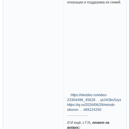
операции и поддержка их семей.
https://vkvideo.ru/video-
23304496_45628 … pUXObo5zyz
https://rg.ru/2026/06/29/ministr-
oboron … ii69124250
........................
/// И ещё, с Г/А,
ответ на
вопрос: