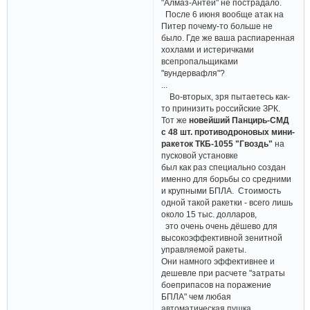
"Алмаз-Антей" не пострадало.
После 6 июня вообще атак на
Питер почему-то больше не
было. Где же ваша распиаренная
хохлами и истеричками
всепропальщиками
"вундервафля"?
...
Во-вторых, зря пытаетесь как-
то принизить российские ЗРК.
Тот же
новейший Панцирь-СМД
с 48 шт. противодроновых мини-
ракеток ТКБ-1055 "Гвоздь"
на
пусковой установке
был как раз специально создан
именно для борьбы со средними
и крупными БПЛА. Стоимость
одной такой ракетки - всего лишь
около 15 тыс. долларов,
это очень очень дёшево для
высокоэффективной зенитной
управляемой ракеты.
Они намного эффективнее и
дешевле при расчете "затраты
боеприпасов на поражение
БПЛА" чем любая
автоматическая пушка,