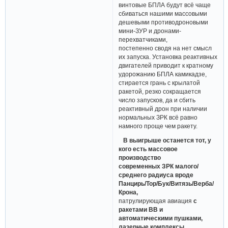
винтовые БПЛА будут всё чаще
сбиваться нашими массовыми
дешевыми противодроновыми
мини-ЗУР и дронами-
перехватчиками,
постепенно сводя на нет смысл
их запуска. Установка реактивных
двигателей приводит к кратному
удорожанию БПЛА камикадзе,
стирается грань с крылатой
ракетой, резко сокращается
число запусков, да и сбить
реактивный дрон при наличии
нормальных ЗРК всё равно
намного проще чем ракету.
В выигрыше останется тот, у
кого есть массовое
производство
современных ЗРК малого/
среднего радиуса вроде
Панцирь/Тор/Бук/Витязь/Верба/
Крона,
патрулирующая авиация
с
ракетами ВВ и
автоматическими пушками,
лазерные комплексы,