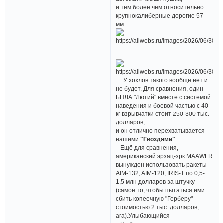
и тем более чем относительно
крупнокалиберные дорогие 57-
мм.
У хохлов такого вообще нет и
не будет. Для сравнения, один
БПЛА "Лютий" вместе с системой
наведения и боевой частью с 40
кг взрывчатки стоит 250-300 тыс.
долларов,
и он отлично перехватывается
нашими
"Гвоздями"
.
Ещё для сравнения,
американский эрзац-зрк MAAWLR
вынужден использовать ракеты
AIM-132, AIM-120, IRIS-T по 0,5-
1,5 млн долларов за штучку
(самое то, чтобы пытаться ими
сбить копеечную "Герберу"
стоимостью 2 тыс. долларов,
ага).Улыбающийся