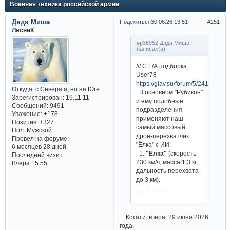
Военная техника российской армии
Дядя Миша
Поделиться
30.06.26 13:51
251
ЛесниК
#p38952,Дядя Миша
написал(а):
/// С Г/А подборка:
User78
https://glav.su/forum/5/2417/7
Откуда:
с Севера я, но на Юге
В основном "Рубикон"
Зарегистрирован
: 19.11.11
и ему подобные
Сообщений:
9491
подразделения
Уважение:
+178
применяют наш
Позитив:
+327
самый массовый
Пол:
Мужской
дрон-перехватчик
Провел на форуме:
"Ёлка" с ИИ:
6 месяцев 28 дней
1.
"Ёлка"
(скорость
Последний визит:
230 км/ч, масса 1,3 кг,
Вчера 15:55
дальность перехвата
до 3 км).
....................
Кстати, вчера, 29 июня 2026
года: