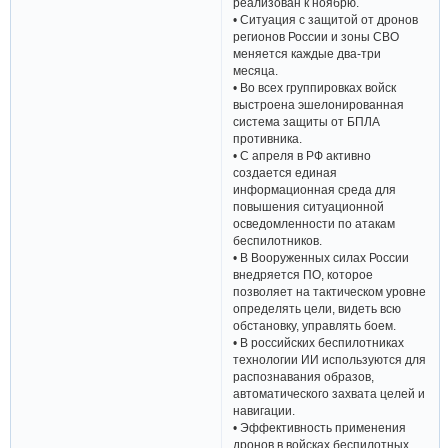
реализован к ноябрю.
• Ситуация с защитой от дронов
регионов России и зоны СВО
меняется каждые два-три
месяца.
• Во всех группировках войск
выстроена эшелонированная
система защиты от БПЛА
противника.
• С апреля в РФ активно
создается единая
информационная среда для
повышения ситуационной
осведомленности по атакам
беспилотников.
• В Вооруженных силах России
внедряется ПО, которое
позволяет на тактическом уровне
определять цели, видеть всю
обстановку, управлять боем.
• В российских беспилотниках
технологии ИИ используются для
распознавания образов,
автоматического захвата целей и
навигации.
• Эффективность применения
дронов в войсках беспилотных