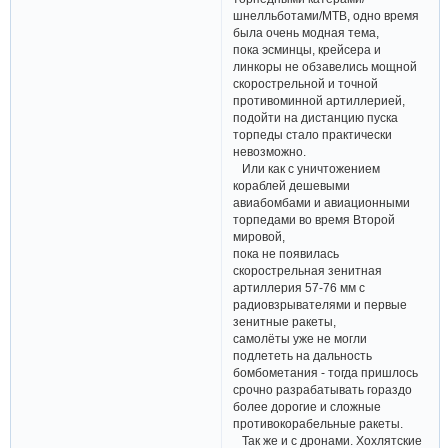
шнелльботами/MTB, одно время
была очень модная тема,
пока эсминцы, крейсера и
линкоры не обзавелись мощной
скорострельной и точной
противоминной артиллерией,
подойти на дистанцию пуска
торпеды стало практически
невозможно.
Или как с уничтожением
кораблей дешевыми
авиабомбами и авиационными
торпедами во время Второй
мировой,
пока не появилась
скорострельная зенитная
артиллерия 57-76 мм с
радиовзрывателями и первые
зенитные ракеты,
самолёты уже не могли
подлететь на дальность
бомбометания - тогда пришлось
срочно разрабатывать гораздо
более дорогие и сложные
противокорабельные ракеты.
Так же и с дронами. Хохлятские