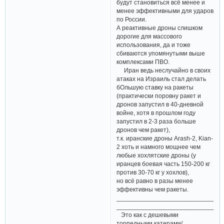
будут становиться всё менее и
менее эффективными для ударов
по России.
А реактивные дроны слишком
дорогие для массового
использования, да и тоже
сбиваются упомянутыми выше
комплексами ПВО.
Иран ведь неслучайно в своих
атаках на Израиль стал делать
бОльшую ставку на ракеты
(практически поровну ракет и
дронов запустил в 40-дневной
войне, хотя в прошлом году
запустил в 2-3 раза больше
дронов чем ракет),
т.к. иранские дроны Arash-2, Kian-
2 хоть и намного мощнее чем
любые хохлятские дроны (у
иранцев боевая часть 150-200 кг
против 30-70 кг у хохлов),
но всё равно в разы менее
эффективны чем ракеты.
______________________________
______________________________
Это как с дешевыми
торпедными катерами/