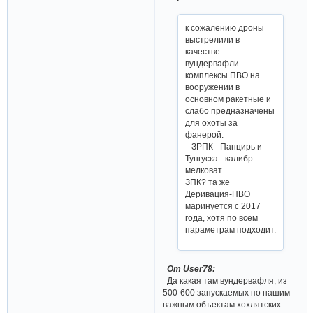
к сожалению дроны
выстрелили в
качестве
вундервафли.
комплексы ПВО на
вооружении в
основном ракетные и
слабо предназначены
для охоты за
фанерой.
ЗРПК - Панцирь и
Тунгуска - калибр
мелковат.
ЗПК? та же
Деривация-ПВО
маринуется с 2017
года, хотя по всем
параметрам подходит.
От User78:
Да какая там вундервафля, из
500-600 запускаемых по нашим
важным объектам хохлятских